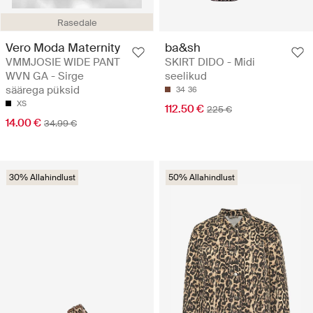
Rasedale
Vero Moda Maternity
ba&sh
VMMJOSIE WIDE PANT
SKIRT DIDO - Midi
WVN GA - Sirge
seelikud
säärega püksid
34
36
XS
112.50 €
225 €
14.00 €
34.99 €
30% Allahindlust
50% Allahindlust