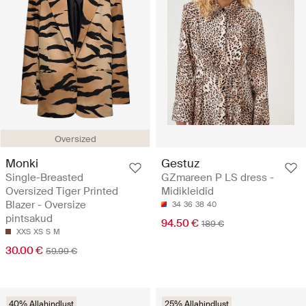
Oversized
Monki
Gestuz
Single-Breasted
GZmareen P LS dress -
Oversized Tiger Printed
Midikleidid
Blazer - Oversize
34
36
38
40
pintsakud
94.50 €
189 €
XXS
XS
S
M
30.00 €
59.99 €
40% Allahindlust
25% Allahindlust