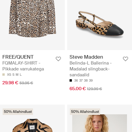
FREE/QUENT
Steve Madden
FQMALAY-SHIRT -
Belinda-L Ballerina -
Pikkade varrukatega
Madalad slingback-
sandaalid
XS
S
M
L
36
37
38
39
29.98 €
59.95 €
65.00 €
129.99 €
50% Allahindlust
50% Allahindlust