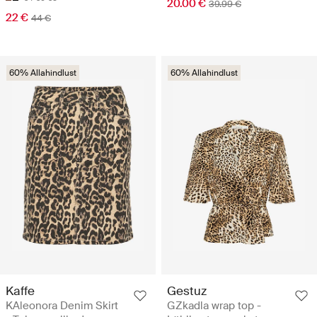
20.00 €
39.99 €
22 €
44 €
60% Allahindlust
60% Allahindlust
Kaffe
Gestuz
KAleonora Denim Skirt
GZkadla wrap top -