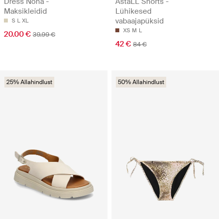
Dress Noha -
AstaLL Shorts -
Maksikleidid
Lühikesed
vabaajapüksid
S
L
XL
XS
M
L
20.00 €
39.99 €
42 €
84 €
25% Allahindlust
50% Allahindlust