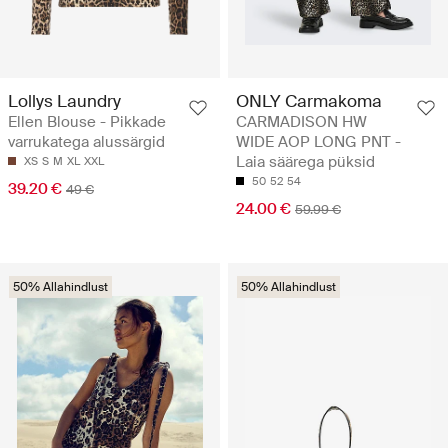
Lollys Laundry
ONLY Carmakoma
Ellen Blouse - Pikkade
CARMADISON HW
varrukatega alussärgid
WIDE AOP LONG PNT -
Laia säärega püksid
XS
S
M
XL
XXL
50
52
54
39.20 €
49 €
24.00 €
59.99 €
50% Allahindlust
50% Allahindlust