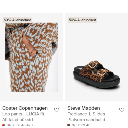
60% Allahindlust
50% Allahindlust
Coster Copenhagen
Steve Madden
Leo pants - LUCIA fit -
Freelance-L Slides -
Alt laiad püksid
Platvorm sandaalid
34
36
38
40
42
37
38
39
40