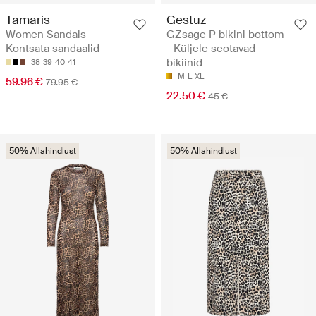
Tamaris
Gestuz
Women Sandals -
GZsage P bikini bottom
Kontsata sandaalid
- Küljele seotavad
bikiinid
38
39
40
41
M
L
XL
59.96 €
79.95 €
22.50 €
45 €
50% Allahindlust
50% Allahindlust