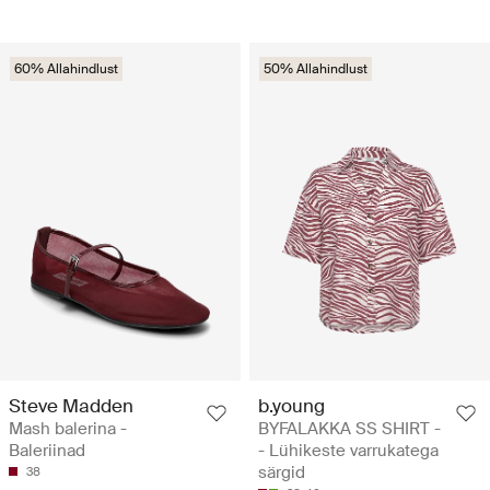
60% Allahindlust
50% Allahindlust
Steve Madden
b.young
Mash balerina -
BYFALAKKA SS SHIRT -
Baleriinad
- Lühikeste varrukatega
särgid
38