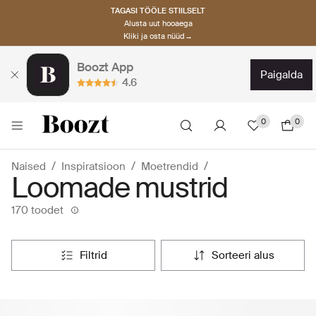
TAGASI TÖÖLE STIILSELT
Alusta uut hooaega
Kliki ja osta nüüd→
Boozt App
paigalda
4.6
0
0
Naised
Inspiratsioon
Moetrendid
Loomade mustrid
170 toodet
filtrid
sorteeri alus