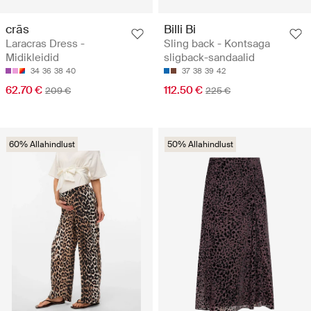
crās
Billi Bi
Laracras Dress -
Sling back - Kontsaga
Midikleidid
sligback-sandaalid
34
36
38
40
37
38
39
42
62.70 €
112.50 €
209 €
225 €
60% Allahindlust
50% Allahindlust