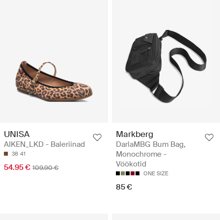
UNISA
Markberg
AIKEN_LKD - Baleriinad
DarlaMBG Bum Bag,
Monochrome -
38
41
Vöökotid
54.95 €
109.90 €
ONE SIZE
85 €