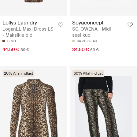
Lollys Laundry
Soyaconcept
LoganLL Maxi Dress LS
SC-OWENA - Midi
- Maksikleidid
seelikud
S
M
L
34
36
38
40
44.50 €
34.50 €
89 €
69 €
20% Allahindlust
60% Allahindlust