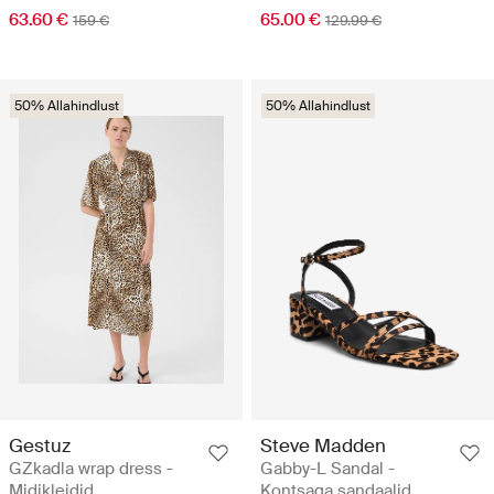
63.60 €
65.00 €
159 €
129.99 €
50% Allahindlust
50% Allahindlust
Gestuz
Steve Madden
GZkadla wrap dress -
Gabby-L Sandal -
Midikleidid
Kontsaga sandaalid