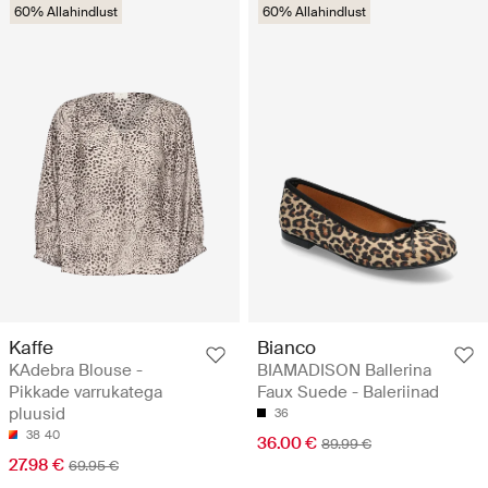
60% Allahindlust
60% Allahindlust
Kaffe
Bianco
KAdebra Blouse -
BIAMADISON Ballerina
Pikkade varrukatega
Faux Suede - Baleriinad
pluusid
36
38
40
36.00 €
89.99 €
27.98 €
69.95 €