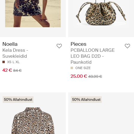
Noella
Pieces
Kela Dress -
PCBALLOON LARGE
Suvekleidid
LEO BAG D2D -
Paunkotid
XS
L
XL
ONE SIZE
42 €
84 €
25.00 €
49.99 €
50% Allahindlust
50% Allahindlust