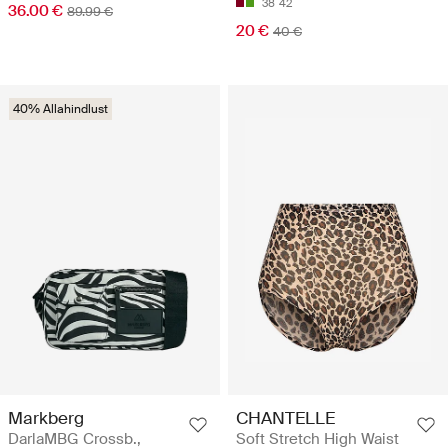
38
42
36.00 €
89.99 €
20 €
40 €
40% Allahindlust
Markberg
CHANTELLE
DarlaMBG Crossb.,
Soft Stretch High Waist