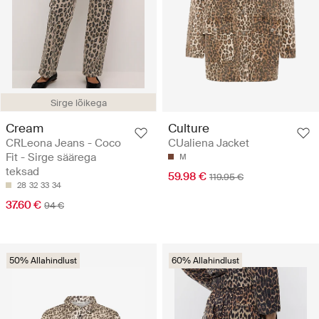
Sirge lõikega
Cream
Culture
CRLeona Jeans - Coco
CUaliena Jacket
Fit - Sirge säärega
M
teksad
59.98 €
119.95 €
28
32
33
34
37.60 €
94 €
50% Allahindlust
60% Allahindlust