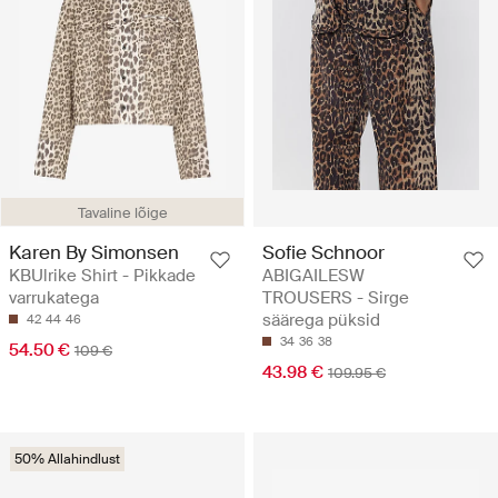
Tavaline lõige
Karen By Simonsen
Sofie Schnoor
KBUlrike Shirt - Pikkade
ABIGAILESW
varrukatega
TROUSERS - Sirge
säärega püksid
42
44
46
34
36
38
54.50 €
109 €
43.98 €
109.95 €
50% Allahindlust