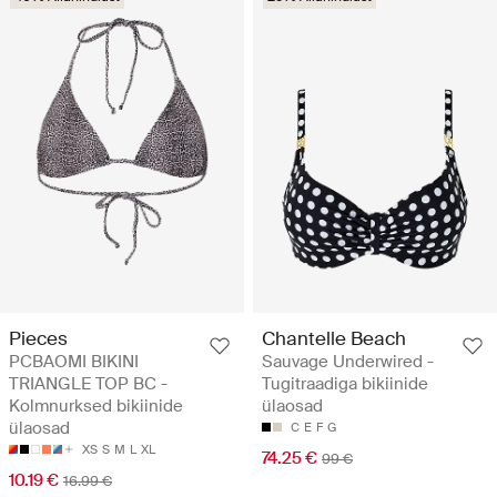
Pieces
Chantelle Beach
PCBAOMI BIKINI
Sauvage Underwired -
TRIANGLE TOP BC -
Tugitraadiga bikiinide
Kolmnurksed bikiinide
ülaosad
ülaosad
C
E
F
G
XS
S
M
L
XL
74.25 €
99 €
10.19 €
16.99 €