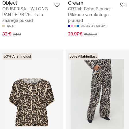
Object
Cream
OBJSERISA HW LONG
CRTiah Boho Blouse -
PANT E PS 25 - Laia
Pikkade varrukatega
säärega püksid
pluusid
XS
S
34
36
38
40
42
32 €
29.97 €
64 €
49.95 €
50% Allahindlust
50% Allahindlust