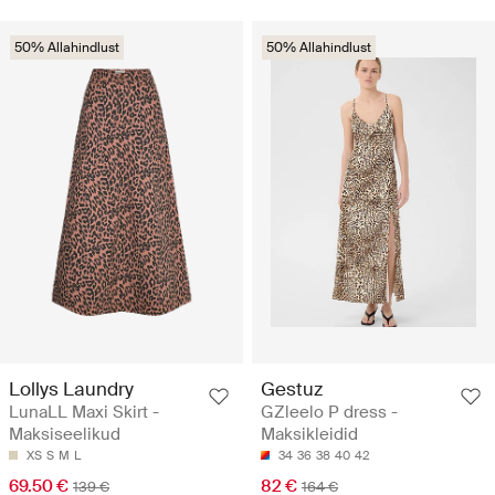
50% Allahindlust
50% Allahindlust
Lollys Laundry
Gestuz
LunaLL Maxi Skirt -
GZleelo P dress -
Maksiseelikud
Maksikleidid
XS
S
M
L
34
36
38
40
42
69.50 €
82 €
139 €
164 €