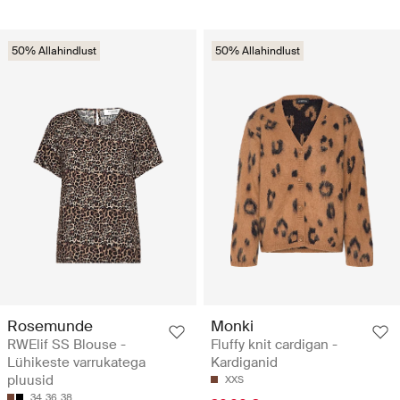
50% Allahindlust
50% Allahindlust
Rosemunde
Monki
RWElif SS Blouse -
Fluffy knit cardigan -
Lühikeste varrukatega
Kardiganid
pluusid
XXS
34
36
38