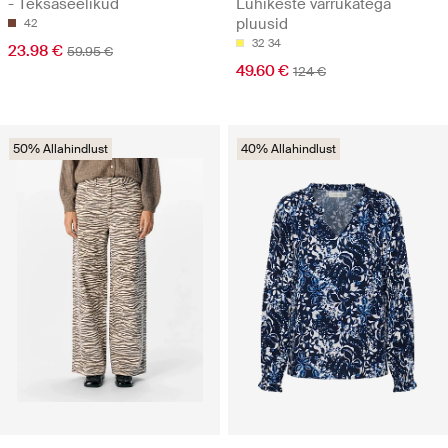
- Teksaseelikud
Lühikeste varrukatega
pluusid
42
32
34
23.98 €
59.95 €
49.60 €
124 €
50% Allahindlust
40% Allahindlust