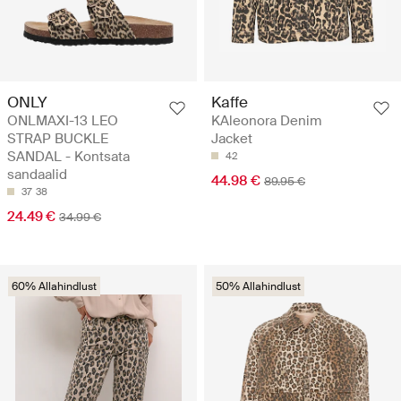
ONLY
Kaffe
ONLMAXI-13 LEO
KAleonora Denim
STRAP BUCKLE
Jacket
SANDAL - Kontsata
42
sandaalid
44.98 €
89.95 €
37
38
24.49 €
34.99 €
60% Allahindlust
50% Allahindlust