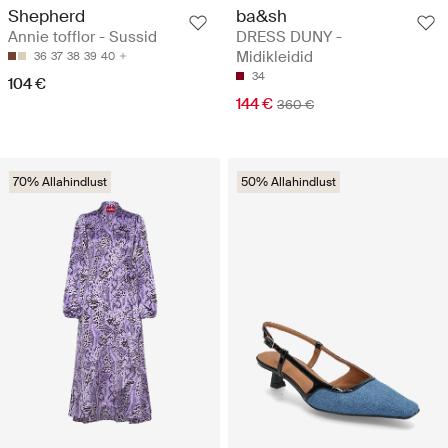
Shepherd
ba&sh
Annie tofflor - Sussid
DRESS DUNY -
Midikleidid
36
37
38
39
40
34
104 €
144 €
360 €
70% Allahindlust
50% Allahindlust