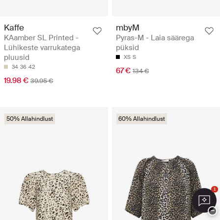
Kaffe
mbyM
KAamber SL Printed -
Pyras-M - Laia säärega
Lühikeste varrukatega
püksid
pluusid
XS
S
34
36
42
67 €
134 €
19.98 €
39.95 €
50% Allahindlust
60% Allahindlust
1
−