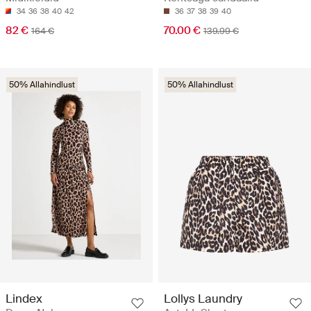
34
36
38
40
42
36
37
38
39
40
82 €
70.00 €
164 €
139.99 €
50% Allahindlust
50% Allahindlust
Lindex
Lollys Laundry