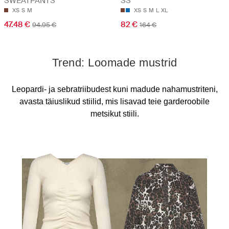
SWEATPANTS
SS
XS
S
M
XS
S
M
L
XL
47.48 €
82 €
94.95 €
164 €
Trend: Loomade mustrid
Leopardi- ja sebratriibudest kuni madude nahamustriteni,
avasta täiuslikud stiilid, mis lisavad teie garderoobile
metsikut stiili.