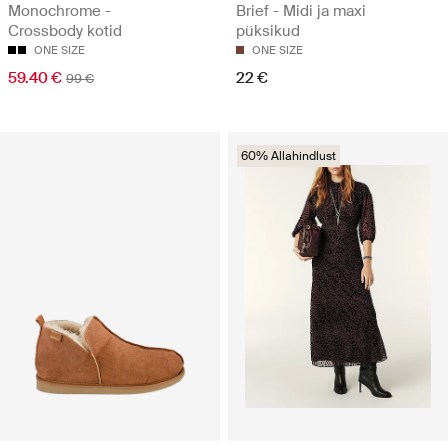
Monochrome -
Brief - Midi ja maxi
Crossbody kotid
püksikud
ONE SIZE
ONE SIZE
59.40 €
22 €
99 €
60% Allahindlust