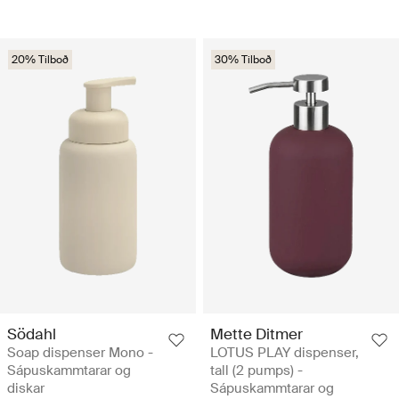
20% Tilboð
30% Tilboð
Södahl
Mette Ditmer
Soap dispenser Mono -
LOTUS PLAY dispenser,
Sápuskammtarar og
tall (2 pumps) -
diskar
Sápuskammtarar og