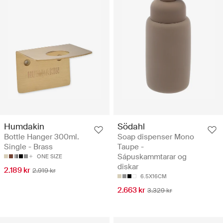
Södahl
Humdakin
Soap dispenser Mono
Bottle Hanger 300ml.
Taupe -
Single - Brass
Sápuskammtarar og
ONE SIZE
diskar
2.189 kr
2.919 kr
6.5X16CM
2.663 kr
3.329 kr