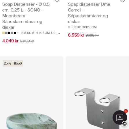
Soap Dispenser - Ø 8,5
Soap dispenser Ume
cm, 0,25 L - SONO -
Camel -
Moonbeam -
Sápuskammtarar og
Sápuskammtarar og
diskar
diskar
8.3X8.3X12.8CM
B 8.6CM
H 14.5CM
L 9.5CM
6.559 kr
8.199 kr
4.049 kr
5.399 kr
25% Tilboð
1
−