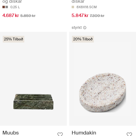
og diskar
diskar
0.25 L
8X8X18.5CM
4.687 kr
5.847 kr
5.859 kr
7.309 kr
styrkt
25% Tilboð
20% Tilboð
Muubs
Humdakin