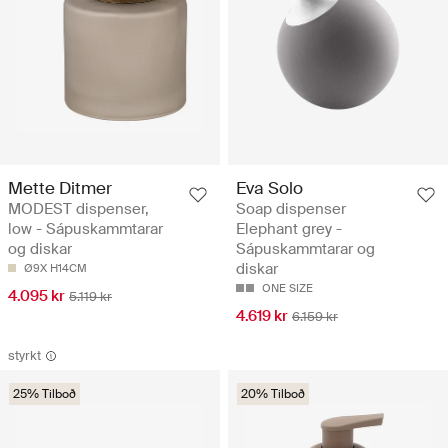
Mette Ditmer
Eva Solo
MODEST dispenser,
Soap dispenser
low - Sápuskammtarar
Elephant grey -
og diskar
Sápuskammtarar og
diskar
Ø9X H14CM
ONE SIZE
4.095 kr
5.119 kr
4.619 kr
6.159 kr
styrkt
25% Tilboð
20% Tilboð