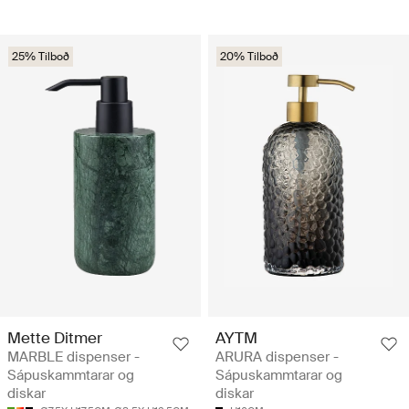
25% Tilboð
20% Tilboð
Mette Ditmer
AYTM
MARBLE dispenser -
ARURA dispenser -
Sápuskammtarar og
Sápuskammtarar og
diskar
diskar