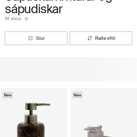
sápudiskar
81 vörur
síur
raða eftir
New
New