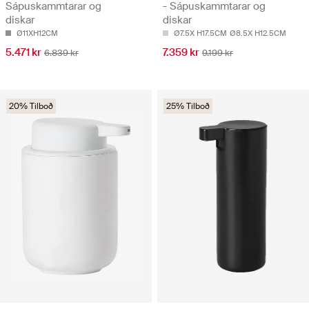
Sápuskammtarar og
- Sápuskammtarar og
diskar
diskar
Ø11XH12CM
Ø7.5X H17.5CM
Ø8.5X H12.5CM
5.471 kr
7.359 kr
6.839 kr
9.199 kr
20% Tilboð
25% Tilboð