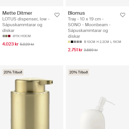
Mette Ditmer
Blomus
LOTUS dispenser, low -
Tray - 10 x 19 cm -
Sápuskammtarar og
SONO - Moonbeam -
diskar
Sápuskammtarar og
diskar
Ø11X H13CM
B 10CM
H 2.2CM
L 19CM
4.023 kr
5.029 kr
2.751 kr
3.669 kr
20% Tilboð
20% Tilboð