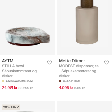
AYTM
Mette Ditmer
STILLA bowl -
MODEST dispenser, tall
Sápuskammtarar og
- Sápuskammtarar og
diskar
diskar
L32.5XW27XH6.5CM
Ø7.5X H18CM
24.974 kr
4.095 kr
33.299 kr
5.119 kr
20% Tilboð