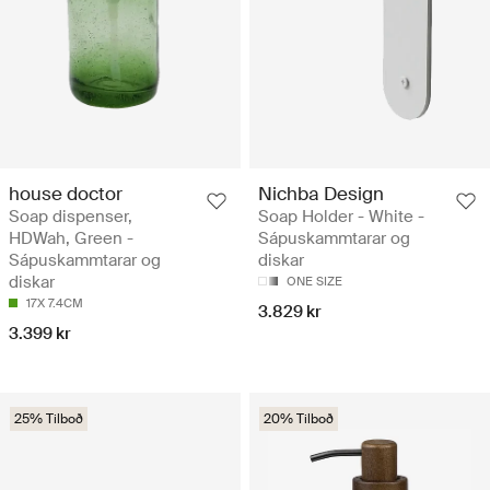
house doctor
Nichba Design
Soap dispenser,
Soap Holder - White -
HDWah, Green -
Sápuskammtarar og
Sápuskammtarar og
diskar
diskar
ONE SIZE
17X 7.4CM
3.829 kr
3.399 kr
25% Tilboð
20% Tilboð