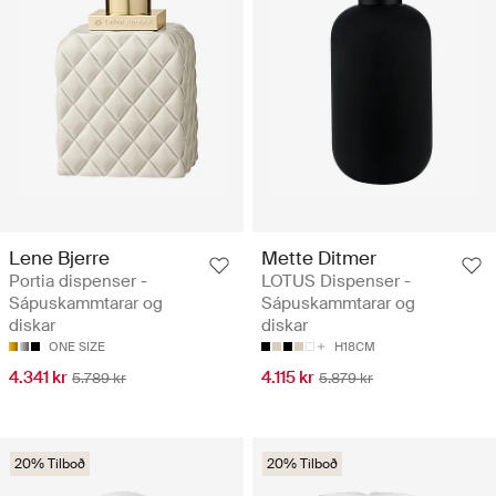
Lene Bjerre
Mette Ditmer
Portia dispenser -
LOTUS Dispenser -
Sápuskammtarar og
Sápuskammtarar og
diskar
diskar
ONE SIZE
H18CM
4.341 kr
4.115 kr
5.789 kr
5.879 kr
20% Tilboð
20% Tilboð