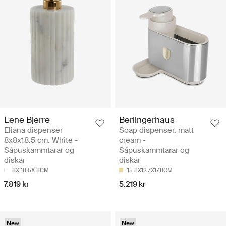
Lene Bjerre
Berlingerhaus
Eliana dispenser
Soap dispenser, matt
8x8x18.5 cm. White -
cream -
Sápuskammtarar og
Sápuskammtarar og
diskar
diskar
8X 18.5X 8CM
15.8X12.7X17.8CM
7.819 kr
5.219 kr
New
New