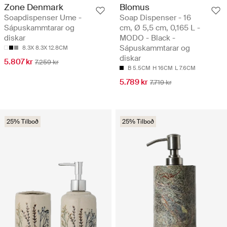
Zone Denmark
Blomus
Soapdispenser Ume -
Soap Dispenser - 16
Sápuskammtarar og
cm, Ø 5,5 cm, 0,165 L -
diskar
MODO - Black -
Sápuskammtarar og
8.3X 8.3X 12.8CM
diskar
5.807 kr
7.259 kr
B 5.5CM
H 16CM
L 7.6CM
5.789 kr
7.719 kr
25% Tilboð
25% Tilboð