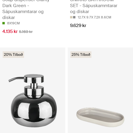
Dark Green -
SET - Sápuskammtarar
Sápuskammtarar og
og diskar
diskar
12.7X 9.7X 7.2X 8.6CM
8X19CM
9.629 kr
4.135 kr
5.169 kr
20% Tilboð
25% Tilboð