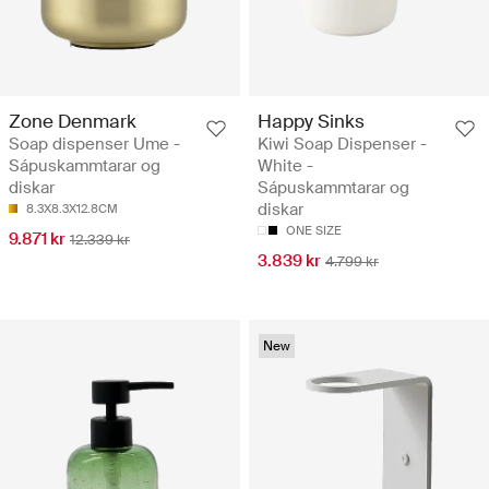
Zone Denmark
Happy Sinks
Soap dispenser Ume -
Kiwi Soap Dispenser -
Sápuskammtarar og
White -
diskar
Sápuskammtarar og
diskar
8.3X8.3X12.8CM
ONE SIZE
9.871 kr
12.339 kr
3.839 kr
4.799 kr
New