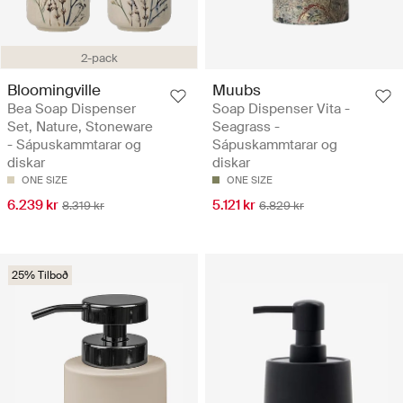
2-pack
Bloomingville
Muubs
Bea Soap Dispenser
Soap Dispenser Vita -
Set, Nature, Stoneware
Seagrass -
- Sápuskammtarar og
Sápuskammtarar og
diskar
diskar
ONE SIZE
ONE SIZE
6.239 kr
5.121 kr
8.319 kr
6.829 kr
25% Tilboð