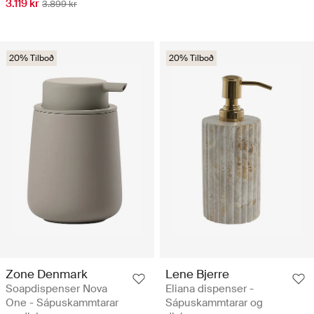
3.119 kr
3.899 kr
20% Tilboð
20% Tilboð
Zone Denmark
Lene Bjerre
Soapdispenser Nova
Eliana dispenser -
One - Sápuskammtarar
Sápuskammtarar og