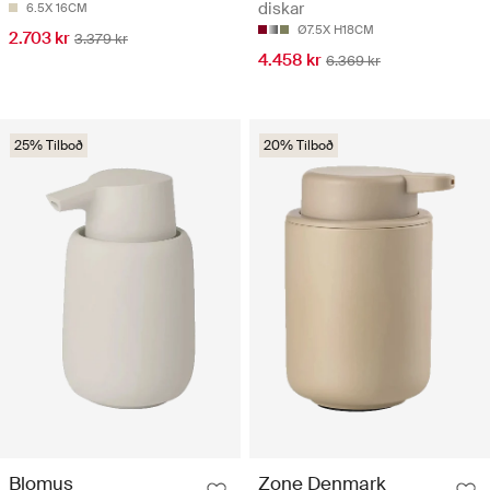
diskar
6.5X 16CM
Ø7.5X H18CM
2.703 kr
3.379 kr
4.458 kr
6.369 kr
25% Tilboð
20% Tilboð
Blomus
Zone Denmark