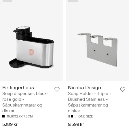
Berlingerhaus
Nichba Design
Soap dispenser, black-
Soap Holder - Triple -
rose gold -
Brushed Stainless -
Sápuskammtarar og
Sápuskammtarar og
diskar
diskar
15.8X12.7X17.8CM
ONE SIZE
5.189 kr
9.599 kr