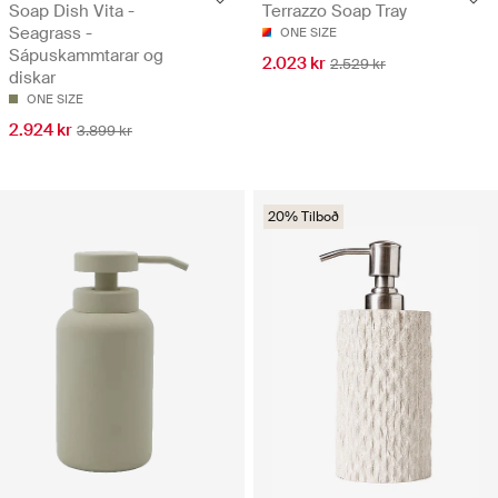
Soap Dish Vita -
Terrazzo Soap Tray
Seagrass -
ONE SIZE
Sápuskammtarar og
2.023 kr
2.529 kr
diskar
ONE SIZE
2.924 kr
3.899 kr
20% Tilboð