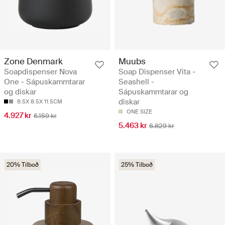
Zone Denmark
Muubs
Soapdispenser Nova
Soap Dispenser Vita -
One - Sápuskammtarar
Seashell -
og diskar
Sápuskammtarar og
diskar
8.5X 8.5X 11.5CM
ONE SIZE
4.927 kr
6.159 kr
5.463 kr
6.829 kr
20% Tilboð
25% Tilboð