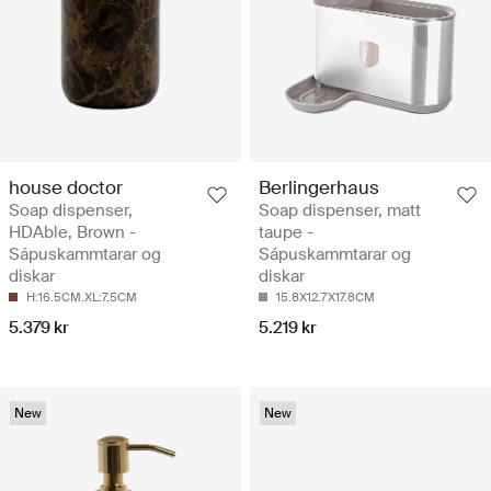
house doctor
Berlingerhaus
Soap dispenser,
Soap dispenser, matt
HDAble, Brown -
taupe -
Sápuskammtarar og
Sápuskammtarar og
diskar
diskar
H:16.5CM.XL:7.5CM
15.8X12.7X17.8CM
5.379 kr
5.219 kr
New
New