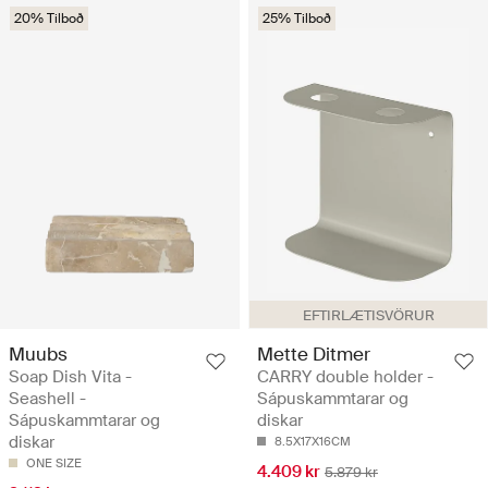
20% Tilboð
25% Tilboð
EFTIRLÆTISVÖRUR
Muubs
Mette Ditmer
Soap Dish Vita -
CARRY double holder -
Seashell -
Sápuskammtarar og
Sápuskammtarar og
diskar
diskar
8.5X17X16CM
ONE SIZE
4.409 kr
5.879 kr