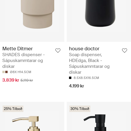
Mette Ditmer
house doctor
SHADES dispenser -
Soap dispenser,
Sápuskammtarar og
HDEdga, Black -
diskar
Sápuskammtarar og
diskar
Ø8X H14.5CM
8.5X8.5X16.5CM
3.839 kr
5.119 kr
4.199 kr
25% Tilboð
30% Tilboð