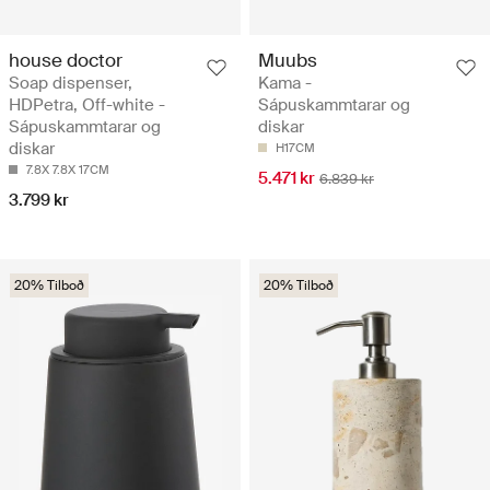
house doctor
Muubs
Soap dispenser,
Kama -
HDPetra, Off-white -
Sápuskammtarar og
Sápuskammtarar og
diskar
diskar
H17CM
7.8X 7.8X 17CM
5.471 kr
6.839 kr
3.799 kr
20% Tilboð
20% Tilboð