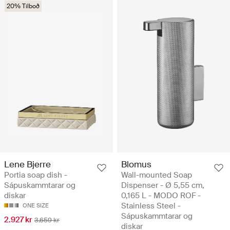
20% Tilboð
Lene Bjerre
Blomus
Portia soap dish -
Wall-mounted Soap
Sápuskammtarar og
Dispenser - Ø 5,55 cm,
diskar
0,165 L - MODO ROF -
Stainless Steel -
ONE SIZE
Sápuskammtarar og
2.927 kr
3.659 kr
diskar