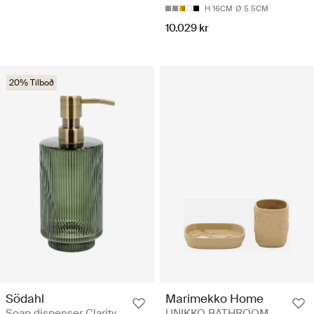
H 16CM
Ø 5.5CM
10.029 kr
20% Tilboð
Södahl
Marimekko Home
Soap dispenser Clarity
UNIKKO BATHROOM