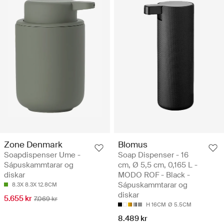
Zone Denmark
Blomus
Soapdispenser Ume -
Soap Dispenser - 16
Sápuskammtarar og
cm, Ø 5,5 cm, 0,165 L -
diskar
MODO ROF - Black -
Sápuskammtarar og
8.3X 8.3X 12.8CM
diskar
5.655 kr
7.069 kr
H 16CM
Ø 5.5CM
8.489 kr