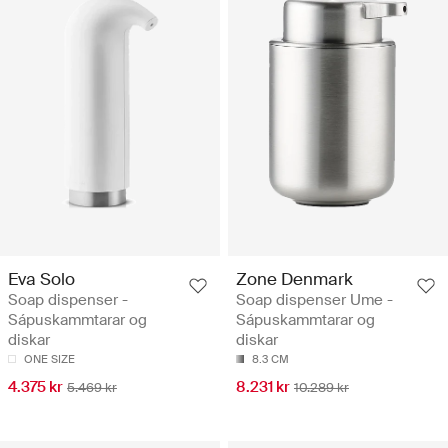
Eva Solo
Zone Denmark
Soap dispenser -
Soap dispenser Ume -
Sápuskammtarar og
Sápuskammtarar og
diskar
diskar
ONE SIZE
8.3 CM
4.375 kr
8.231 kr
5.469 kr
10.289 kr