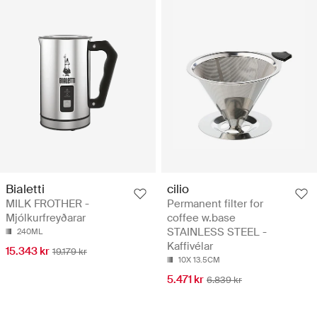
Bialetti
cilio
MILK FROTHER -
Permanent filter for
Mjólkurfreyðarar
coffee w.base
STAINLESS STEEL -
240ML
Kaffivélar
15.343 kr
19.179 kr
10X 13.5CM
5.471 kr
6.839 kr