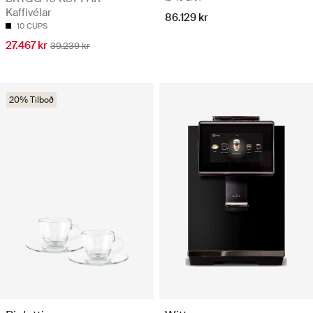
Kaffivélar
86.129 kr
10 CUPS
27.467 kr
39.239 kr
20% Tilboð