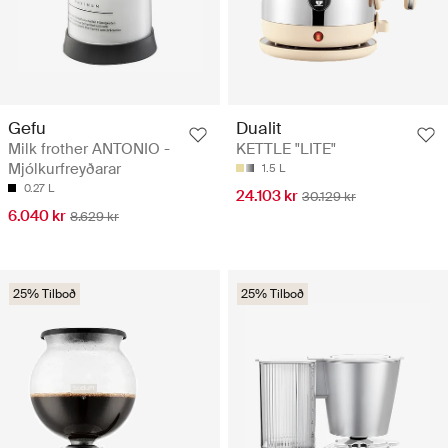
Gefu
Dualit
Milk frother ANTONIO -
KETTLE "LITE"
Mjólkurfreyðarar
1.5 L
0.27 L
24.103 kr
30.129 kr
6.040 kr
8.629 kr
25% Tilboð
25% Tilboð