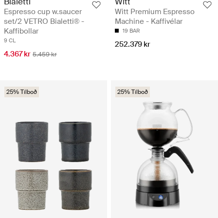
Bialetti
Witt
Espresso cup w.saucer
Witt Premium Espresso
set/2 VETRO Bialetti® -
Machine - Kaffivélar
Kaffibollar
19 BAR
9 CL
252.379 kr
4.367 kr
5.459 kr
25% Tilboð
25% Tilboð