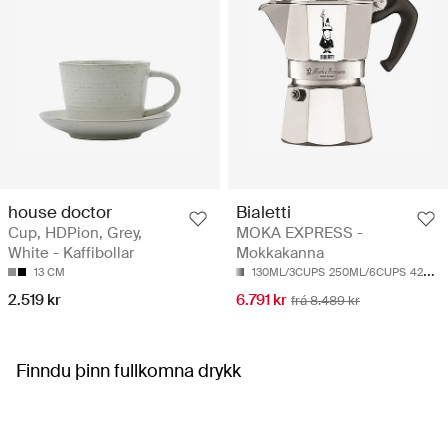
house doctor
Bialetti
Cup, HDPion, Grey,
MOKA EXPRESS -
White - Kaffibollar
Mokkakanna
13 CM
130ML/3CUPS
250ML/6CUPS
420ML/9CUPS
2.519 kr
6.791 kr
frá 8.489 kr
Finndu þinn fullkomna drykk