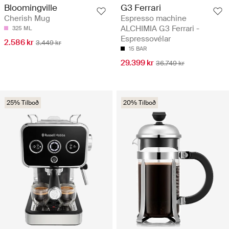
G3 Ferrari
Bloomingville
Espresso machine
Cherish Mug
ALCHIMIA G3 Ferrari -
325 ML
Espressovélar
2.586 kr
3.449 kr
15 BAR
29.399 kr
36.749 kr
25% Tilboð
20% Tilboð