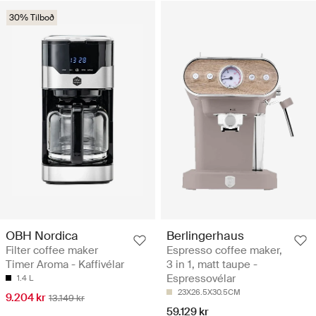
30% Tilboð
OBH Nordica
Berlingerhaus
Filter coffee maker
Espresso coffee maker,
Timer Aroma - Kaffivélar
3 in 1, matt taupe -
Espressovélar
1.4 L
23X26.5X30.5CM
9.204 kr
13.149 kr
59.129 kr