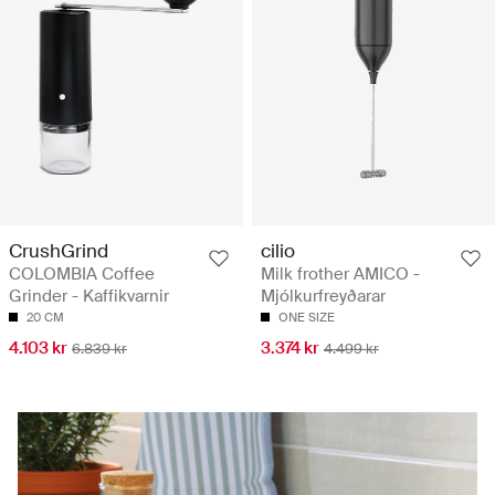
CrushGrind
cilio
COLOMBIA Coffee
Milk frother AMICO -
Grinder - Kaffikvarnir
Mjólkurfreyðarar
20 CM
ONE SIZE
4.103 kr
3.374 kr
6.839 kr
4.499 kr