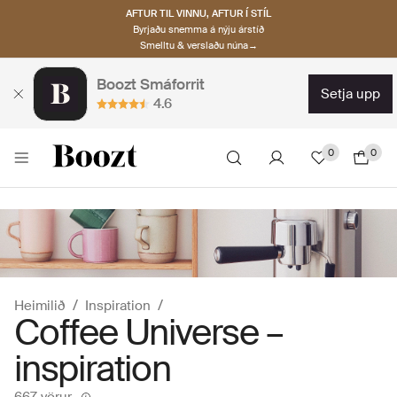
AFTUR TIL VINNU, AFTUR Í STÍL
Byrjaðu snemma á nýju árstíð
Smelltu & verslaðu núna→
Boozt Smáforrit
setja upp
4.6
0
0
Heimilið
Inspiration
Coffee Universe –
inspiration
667 vörur