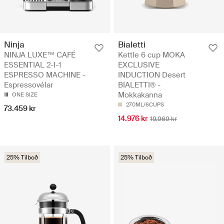
Ninja
Bialetti
NINJA LUXE™ CAFÉ
Kettle 6 cup MOKA
ESSENTIAL 2-I-1
EXCLUSIVE
ESPRESSO MACHINE -
INDUCTION Desert
Espressovélar
BIALETTI® -
Mokkakanna
ONE SIZE
270ML/6CUPS
73.459 kr
14.976 kr
19.969 kr
25% Tilboð
25% Tilboð