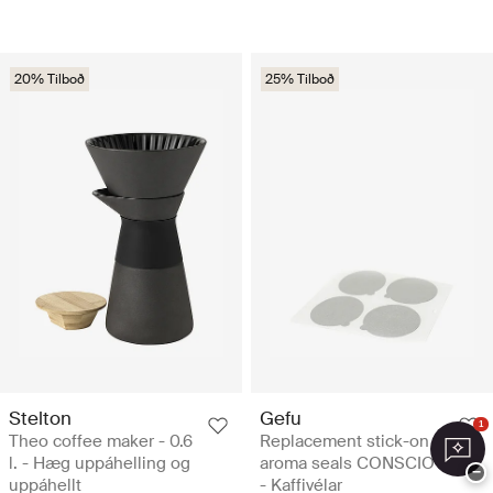
20% Tilboð
25% Tilboð
Stelton
Gefu
1
Theo coffee maker - 0.6
Replacement stick-on
l. - Hæg uppáhelling og
aroma seals CONSCIO
−
uppáhellt
- Kaffivélar