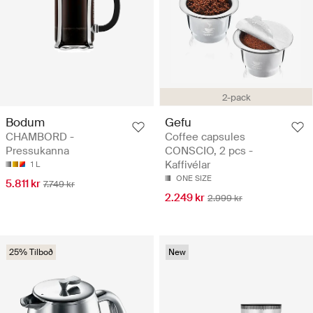
2-pack
Bodum
Gefu
CHAMBORD -
Coffee capsules
Pressukanna
CONSCIO, 2 pcs -
Kaffivélar
1 L
ONE SIZE
5.811 kr
7.749 kr
2.249 kr
2.999 kr
25% Tilboð
New