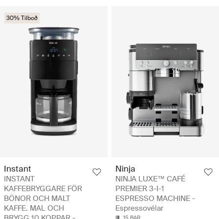
30% Tilboð
Instant
Ninja
INSTANT
NINJA LUXE™ CAFÉ
KAFFEBRYGGARE FÖR
PREMIER 3-I-1
BÖNOR OCH MALT
ESPRESSO MACHINE -
KAFFE. MAL OCH
Espressovélar
BRYGG 10 KOPPAR -
15 BAR