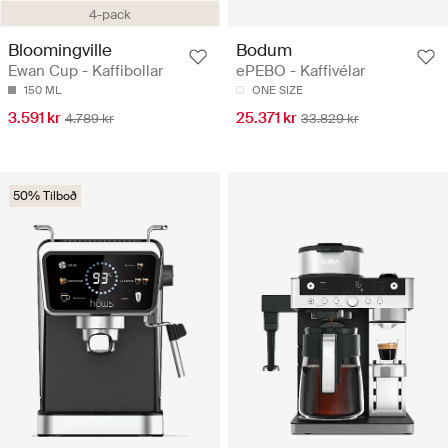
4-pack
Bloomingville
Bodum
Ewan Cup - Kaffibollar
ePEBO - Kaffivélar
150 ML
ONE SIZE
3.591 kr
25.371 kr
4.789 kr
33.829 kr
50% Tilboð