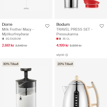
Dorre
Bodum
Milk Frother Macy -
TRAVEL PRESS SET -
Mjólkurfreyðarar
Pressukanna
Ø2.5X25CM
35 CL
2.661 kr
4.199 kr
3.549 kr
5.599 kr
styrkt
30% Tilboð
20% Tilboð