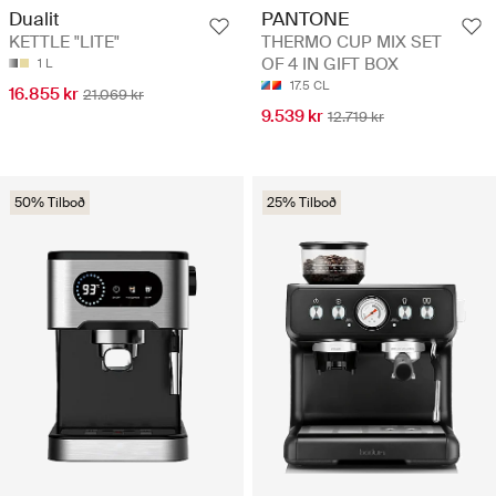
Dualit
PANTONE
KETTLE "LITE"
THERMO CUP MIX SET
OF 4 IN GIFT BOX
1 L
17.5 CL
16.855 kr
21.069 kr
9.539 kr
12.719 kr
50% Tilboð
25% Tilboð