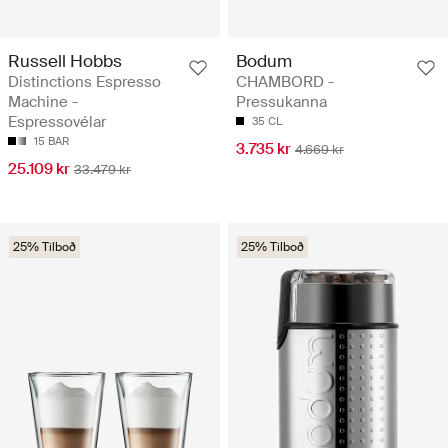
Russell Hobbs
Bodum
Distinctions Espresso
CHAMBORD -
Machine -
Pressukanna
Espressovélar
35 CL
15 BAR
3.735 kr
4.669 kr
25.109 kr
33.479 kr
25% Tilboð
25% Tilboð