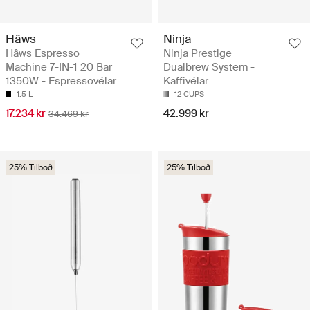
Hâws
Ninja
Hâws Espresso
Ninja Prestige
Machine 7-IN-1 20 Bar
Dualbrew System -
1350W - Espressovélar
Kaffivélar
1.5 L
12 CUPS
17.234 kr
42.999 kr
34.469 kr
25% Tilboð
25% Tilboð