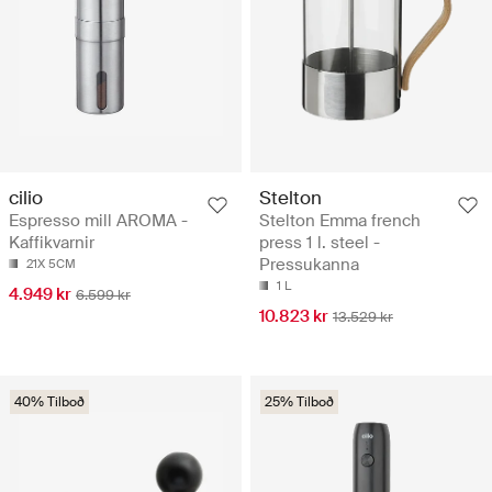
cilio
Stelton
Espresso mill AROMA -
Stelton Emma french
Kaffikvarnir
press 1 l. steel -
Pressukanna
21X 5CM
1 L
4.949 kr
6.599 kr
10.823 kr
13.529 kr
40% Tilboð
25% Tilboð