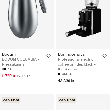
Bodum
Berlingerhaus
BODUM COLUMBIA -
Professional electric
Pressukanna
coffee grinder, black -
Kaffikvarnir
1 L
ONE SIZE
11.729 kr
15.639 kr
43.839 kr
20% Tilboð
20% Tilboð