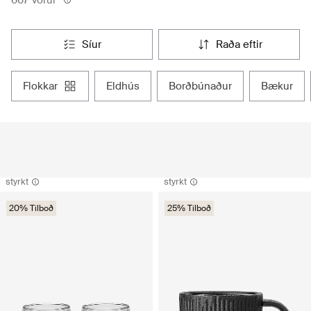
síur
raða eftir
flokkar
eldhús
borðbúnaður
bækur
styrkt
styrkt
20% Tilboð
25% Tilboð