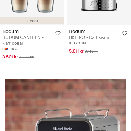
2-pack
Bodum
Bodum
BODUM CANTEEN -
BISTRO - Kaffikvarnir
Kaffibollar
16.8 CM
40 CL
5.811 kr
7.749 kr
3.501 kr
4.669 kr