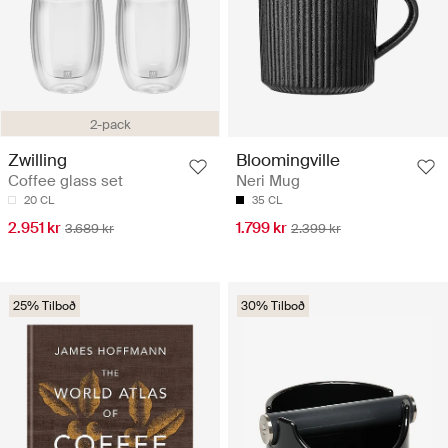
2-pack
Zwilling
Bloomingville
Coffee glass set
Neri Mug
20 CL
35 CL
2.951 kr
1.799 kr
3.689 kr
2.399 kr
25% Tilboð
30% Tilboð