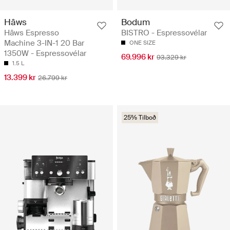
Hâws
Bodum
Hâws Espresso
BISTRO - Espressovélar
Machine 3-IN-1 20 Bar
ONE SIZE
1350W - Espressovélar
69.996 kr
93.329 kr
1.5 L
13.399 kr
26.799 kr
25% Tilboð