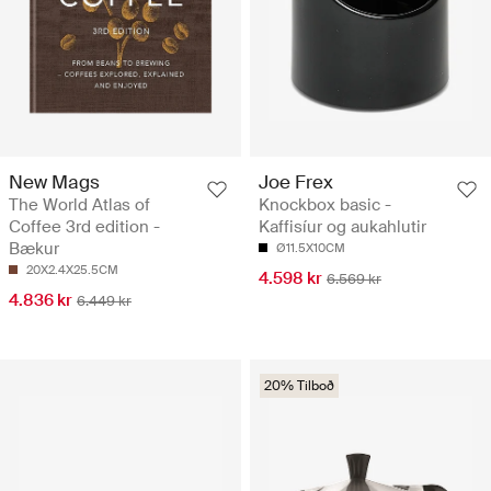
New Mags
Joe Frex
The World Atlas of
Knockbox basic -
Coffee 3rd edition -
Kaffisíur og aukahlutir
Bækur
Ø11.5X10CM
20X2.4X25.5CM
4.598 kr
6.569 kr
4.836 kr
6.449 kr
20% Tilboð