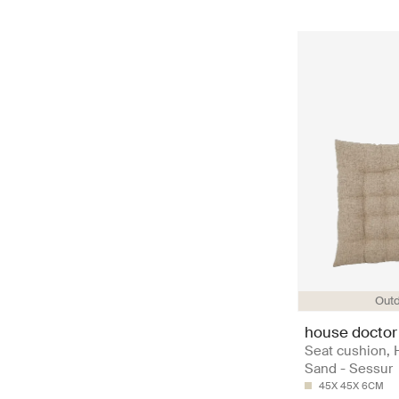
Out
house doctor
Seat cushion,
Sand - Sessur
45X 45X 6CM