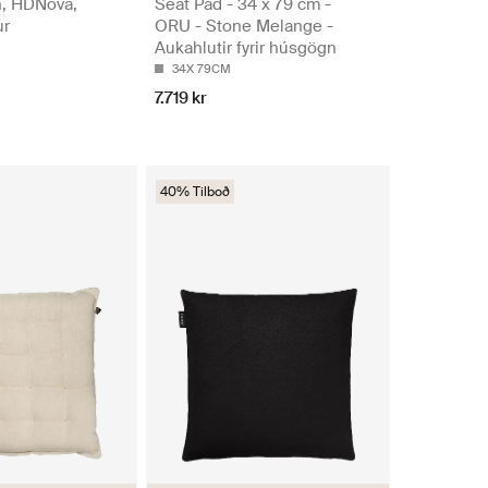
n, HDNova,
Seat Pad - 34 x 79 cm -
ur
ORU - Stone Melange -
Aukahlutir fyrir húsgögn
34X 79CM
7.719 kr
40% Tilboð