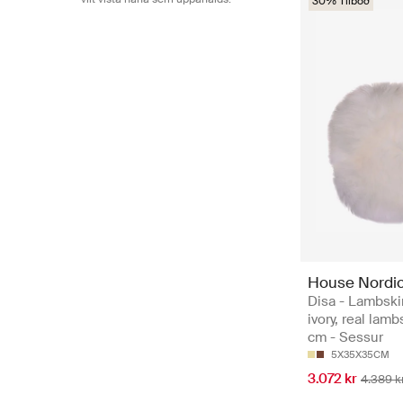
30% Tilboð
House Nordi
Disa - Lambski
ivory, real lam
cm - Sessur
5X35X35CM
3.072 kr
4.389 k