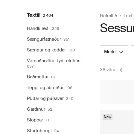
Textíll
2 464
Heimilið
Textí
Sessu
Handklæði
329
Sængurfatnaður
351
Sængur og koddar
100
merki
Vefnaðarvörur fyrir eldhús
637
36 vörur
Baðmottur
87
Teppi og ábreiður
198
Púðar og púðaver
340
Gardínur
52
New
Sloppar
71
Sturtuhengi
34