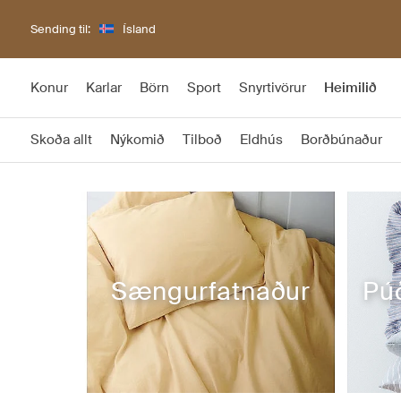
Sending til:
Ísland
Konur
Karlar
Börn
Sport
Snyrtivörur
Heimilið
Skoða allt
Nýkomið
Tilboð
Eldhús
Borðbúnaður
Sængurfatnaður
Pú