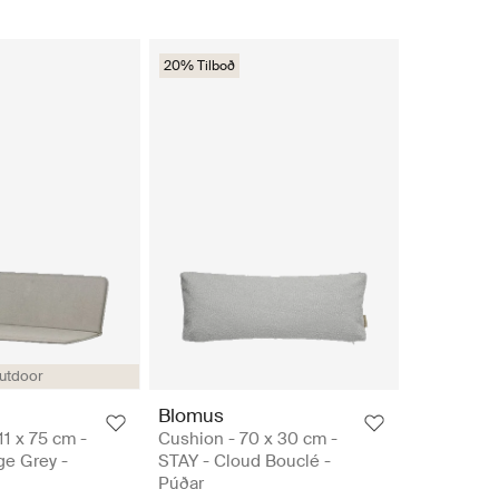
20% Tilboð
utdoor
Blomus
11 x 75 cm -
Cushion - 70 x 30 cm -
ge Grey -
STAY - Cloud Bouclé -
Púðar