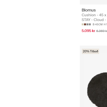
Blomus
Cushion - 45 x
STAY - Cloud -
B 45CM
H 
5.095 kr
6.369 k
20% Tilboð