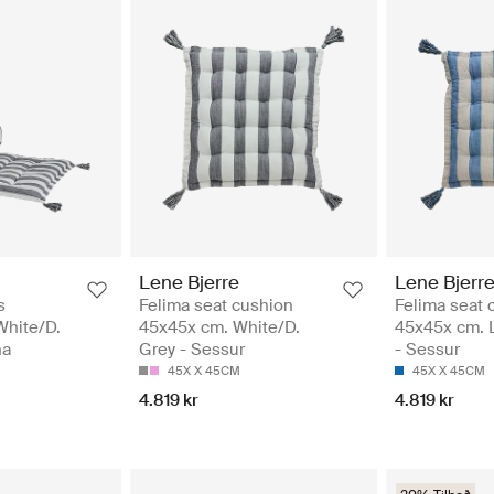
Lene Bjerre
Lene Bjerr
s
Felima seat cushion
Felima seat 
White/D.
45x45x cm. White/D.
45x45x cm. 
na
Grey - Sessur
- Sessur
45X X 45CM
45X X 45CM
4.819 kr
4.819 kr