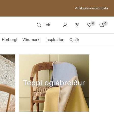
Viðskiptavinaþjónusta
0
0
Leit
Herbergi
Vörumerki
Inspiration
Gjafir
Teppi og ábreiður