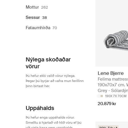
Mottur
262
Sessur
38
Fataumhirða
70
Nýlega skoðaðar
vörur
Lene Bjerre
Þú hefur ekki valið vörur nýlega.
Felima mattres
Þegar þú byrjar að vafra mun ferillinn
190x70x7 cm. 
þinn birtast hér.
Grey - Sólardý
190X 7X 70CM
20.879 kr
Uppáhalds
Þú hefur enga uppáhalds vörur.
Smelltu á hjartað við hlið vöru ef þú
vilt vista hana sem uppáhalds.