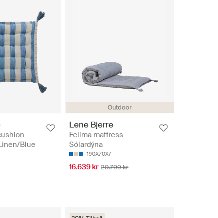
Outdoor
e
Lene Bjerre
cushion
Felima mattress -
Linen/Blue
Sólardýna
190X70X7
16.639 kr
20.799 kr