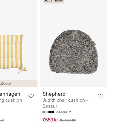
30% Tilboð
utdoor
penhagen
Shepherd
ng cushion
Judith chair cushion -
Sessur
34X36CM
7.559 kr
 kr
10.799 kr