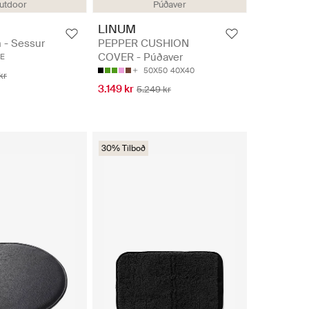
utdoor
Púðaver
LINUM
 - Sessur
PEPPER CUSHION
COVER - Púðaver
ZE
50X50
40X40
kr
3.149 kr
5.249 kr
30% Tilboð