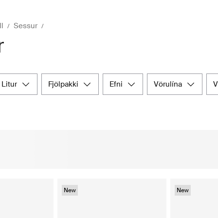
ll
Sessur
r
litur
fjölpakki
efni
vörulína
New
New