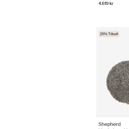
4.619 kr
25% Tilboð
Shepherd