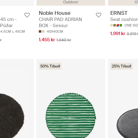
Outdoor
O
Noble House
ERNST
 45 cm -
CHAIR PAD ADRIAN
Seat cushion
 Púðar
BOX - Sessur
ONE SI
14.5CM
L 45CM
40X40CM
1.991 kr
3.319 
1.455 kr
r
1.940 kr
50% Tilboð
25% Tilboð