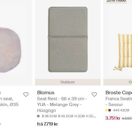
20% Tilboð
Outdoor
O
c
Blomus
Broste Co
n seat,
Seat Rest - 66 x 39 cm -
Franca Seati
bskin, Ø35
YUA - Melange Grey -
- Sessur
Húsgögn
44X 42CM
B 38.5CM
B 45.5CM
H 2CM
H 2CM
L 66CM
3.751 kr
4.689
frá 7.719 kr
r