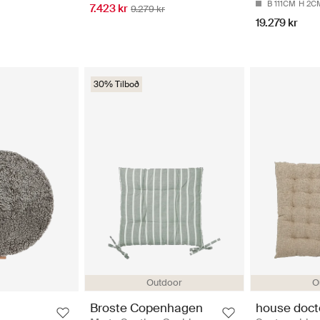
B 111CM
H 2C
7.423 kr
9.279 kr
19.279 kr
30% Tilboð
Outdoor
O
Broste Copenhagen
house doct