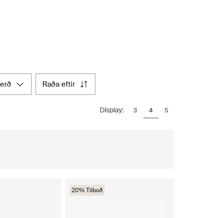
verð
raða eftir
Display:
3
4
5
20% Tilboð