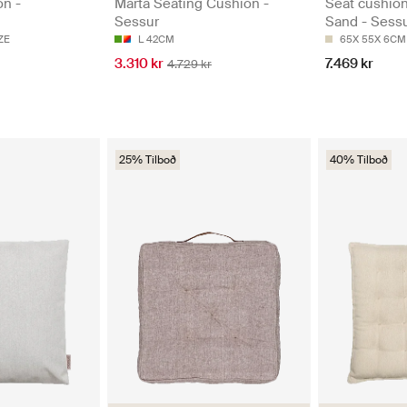
on -
Marta Seating Cushion -
Seat cushio
Sessur
Sand - Sess
ZE
L 42CM
65X 55X 6CM
3.310 kr
7.469 kr
4.729 kr
25% Tilboð
40% Tilboð