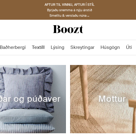
AFTUR TIL VINNU, AFTUR Í STÍL
Byrjaðu snemma á nýju árstíð
Smelltu & verslaðu núna→
Baðherbergi
Textíll
Lýsing
Skreytingar
Húsgögn
Úti
ðar og púðaver
Mottur