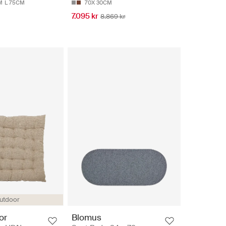
M
L 75CM
70X 30CM
7.095 kr
8.869 kr
utdoor
or
Blomus