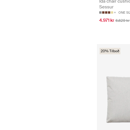
Ida chair cushi
Sessur
ONE SI
4.971 kr
6.629 kr
20% Tilboð