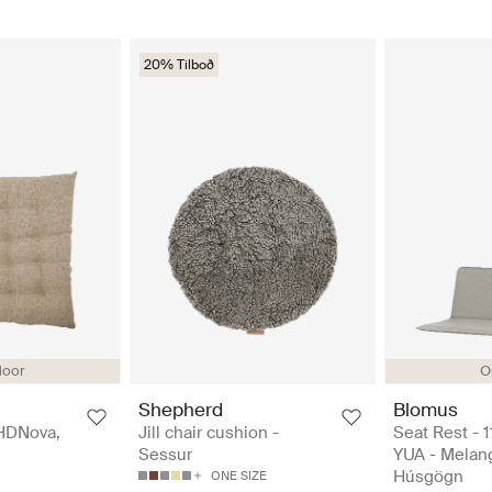
20% Tilboð
door
O
Shepherd
Blomus
 HDNova,
Jill chair cushion -
Seat Rest - 1
Sessur
YUA - Melan
Húsgögn
ONE SIZE