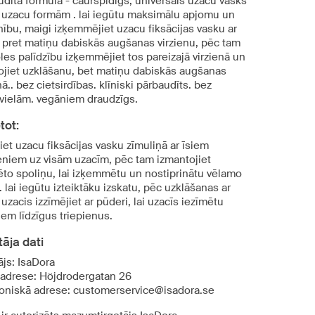
udīta formula - caurspīdīgs, universāls uzacu vasks
 uzacu formām . lai iegūtu maksimālu apjomu un
nību, maigi izķemmējiet uzacu fiksācijas vasku ar
i pret matiņu dabiskās augšanas virzienu, pēc tam
les palīdzību izķemmējiet tos pareizajā virzienā un
tojiet uzklāšanu, bet matiņu dabiskās augšanas
nā.. bez cietsirdības. klīniski pārbaudīts. bez
vielām. vegāniem draudzīgs.
tot:
iet uzacu fiksācijas vasku zīmuliņā ar īsiem
ieniem uz visām uzacīm, pēc tam izmantojiet
ēto spoliņu, lai izķemmētu un nostiprinātu vēlamo
 lai iegūtu izteiktāku izskatu, pēc uzklāšanas ar
uzacis izzīmējiet ar pūderi, lai uzacīs iezīmētu
em līdzīgus triepienus.
āja dati
ājs: IsaDora
 adrese: Höjdrodergatan 26
roniskā adrese: customerservice@isadora.se