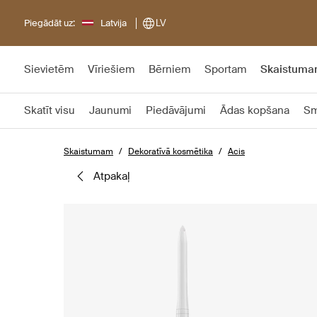
Piegādāt uz:
Latvija
LV
Sievietēm
Vīriešiem
Bērniem
Sportam
Skaistum
Skatīt visu
Jaunumi
Piedāvājumi
Ādas kopšana
Sm
Skaistumam
Dekoratīvā kosmētika
Acis
atpakaļ