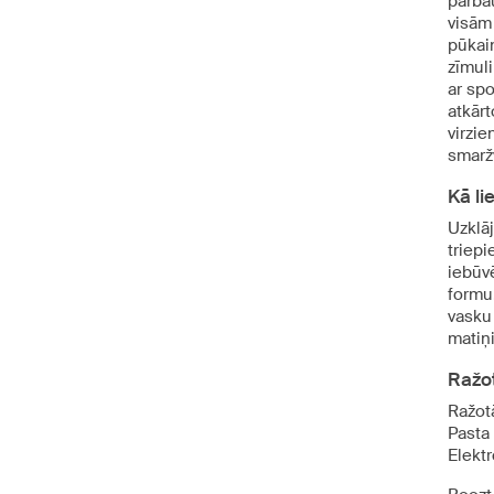
pārba
visām
pūkai
zīmul
ar spo
atkār
virzie
smarž
Kā lie
Uzklāj
triep
iebūv
formu.
vasku 
matiņi
Ražot
Ražot
Pasta
Elekt