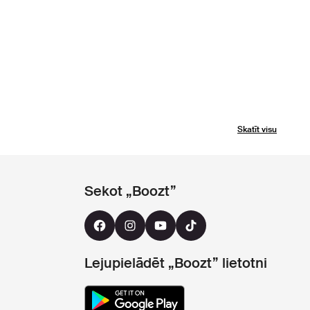
Skatīt visu
Sekot „Boozt”
Lejupielādēt „Boozt” lietotni