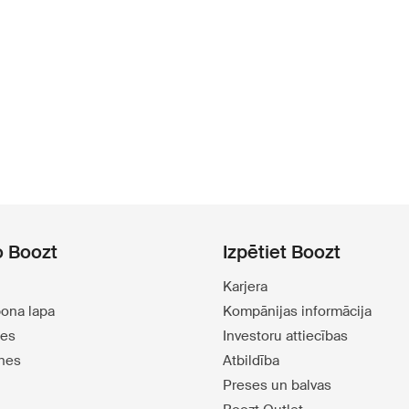
o Boozt
Izpētiet Boozt
Karjera
pona lapa
Kompānijas informācija
tes
Investoru attiecības
tnes
Atbildība
Preses un balvas