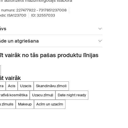
ir autorizēts mazumtirgotājs IsaDora
 numurs:
227477922 - 7317851237008
ds:
ISA123700
ID:
32557033
āvs
āde un atgriešana
īt vairāk no tās pašas produktu līnijas
āt vairāk
ra
acis
uzacis
skandināvu zīmoli
ratīvā kosmētika
uzacu zīmuļi
date night ready
u zīmulis
makeup
acīm un uzacīm