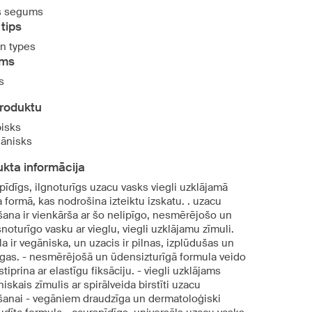
s segums
tips
in types
ums
s
produktu
isks
ānisks
kta informācija
īdīgs, ilgnoturīgs uzacu vasks viegli uzklājamā
 formā, kas nodrošina izteiktu izskatu. . uzacu
šana ir vienkārša ar šo nelipīgo, nesmērējošo un
oturīgo vasku ar vieglu, viegli uzklājamu zīmuli.
a ir vegāniska, un uzacis ir pilnas, izplūdušas un
īgas. - nesmērējošā un ūdensizturīgā formula veido
tiprina ar elastīgu fiksāciju. - viegli uzklājams
skais zīmulis ar spirālveida birstīti uzacu
šanai - vegāniem draudzīga un dermatoloģiski