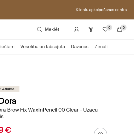
Klientu apkalpošanas centrs
0
0
Meklēt
riešiem
Veselība un labsajūta
Dāvanas
Zīmoli
 Atlaide
Dora
ra Brow Fix WaxInPencil 00 Clear - Uzacu
is
9 €