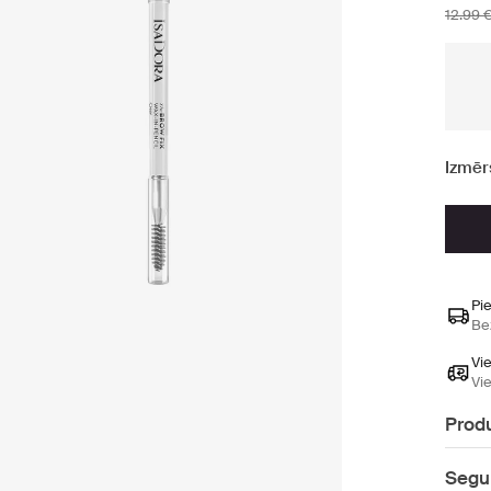
12.99 
Izmēr
Pi
Be
Vi
Vi
Produ
Seg