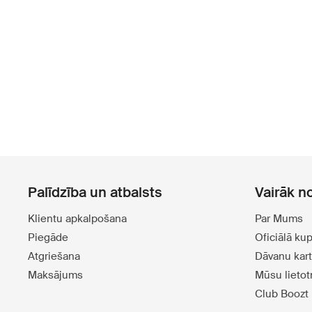
Palīdzība un atbalsts
Vairāk n
Klientu apkalpošana
Par Mums
Piegāde
Oficiālā ku
Atgriešana
Dāvanu kar
Maksājums
Mūsu lieto
Club Boozt