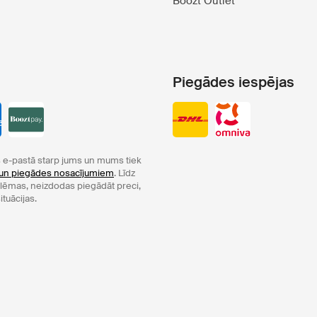
Boozt Outlet
Piegādes iespējas
e-pastā starp jums un mums tiek
un piegādes nosacījumiem
. Līdz
oblēmas, neizdodas piegādāt preci,
ituācijas.