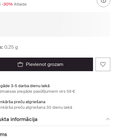
€
-30%
Atlaide
s:
0.25 g
pievienot grozam
egāde 3-5 darba dienu laikā
zmaksas piegāde pasūtījumiem virs 59 €
enkārša preču atgriešana
enkārša preču atgriešana 30 dienu laikā
kta informācija
ums