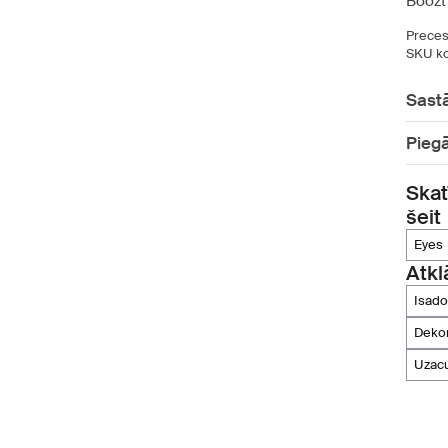
Boozt 
Preces
SKU ko
Sast
Pieg
Skat
šeit
eyes
Atkl
isado
deko
uzac