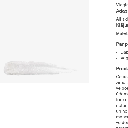
Viegl
Ādas 
All sk
Klāj
Matēt
Par 
Dab
Veg
Produ
Caursp
zīmuļa
veido
ūdensn
formul
notur
un nos
mehāni
veido