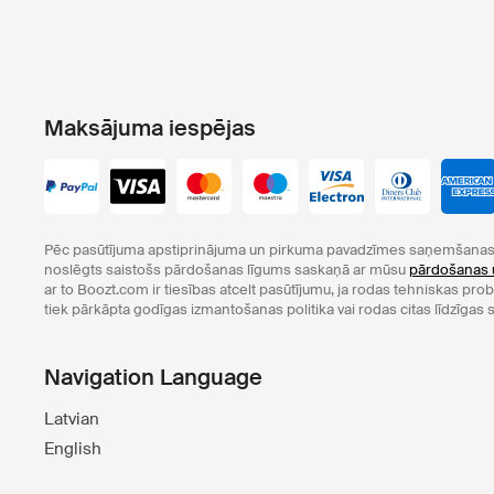
Maksājuma iespējas
Pēc pasūtījuma apstiprinājuma un pirkuma pavadzīmes saņemšanas 
noslēgts saistošs pārdošanas līgums saskaņā ar mūsu
pārdošanas 
ar to Boozt.com ir tiesības atcelt pasūtījumu, ja rodas tehniskas pr
tiek pārkāpta godīgas izmantošanas politika vai rodas citas līdzīgas s
Navigation Language
Latvian
English