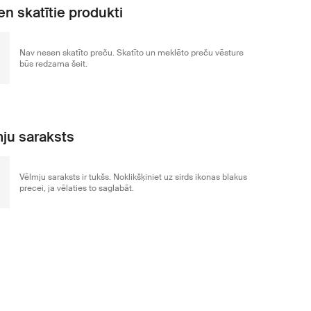
n skatītie produkti
Nav nesen skatīto preču. Skatīto un meklēto preču vēsture
būs redzama šeit.
ju saraksts
Vēlmju saraksts ir tukšs. Noklikšķiniet uz sirds ikonas blakus
precei, ja vēlaties to saglabāt.