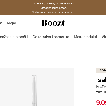
ATPAKAĻ DARBĀ, ATPAKAĻ STILĀ
Uzsāciet jauno sezonu
Noklikšķiniet un iepērcieties tagad →
am
Mājai
aržas un aromāti
Dekoratīvā kosmētika
Matu produkti
Vī
30%
Isa
IsaDo
zīmul
9.0