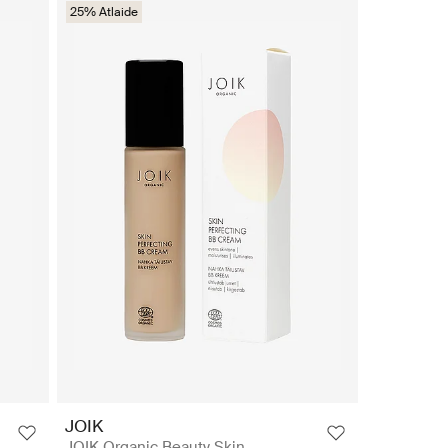
25% Atlaide
JOIK
JOIK Organic Beauty Skin