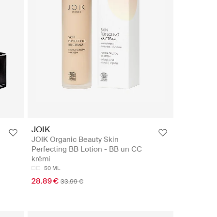
JOIK
JOIK Organic Beauty Skin
Perfecting BB Lotion - BB un CC
krēmi
50 ML
28.89 €
33.99 €