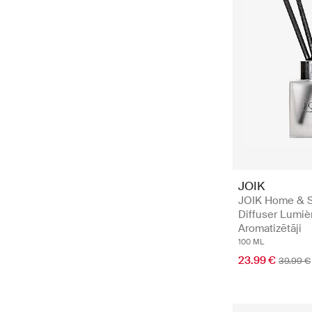
JOIK
JOIK Home & S
Diffuser Lumièr
Aromatizētāji
100 ML
23.99 €
39.99 €