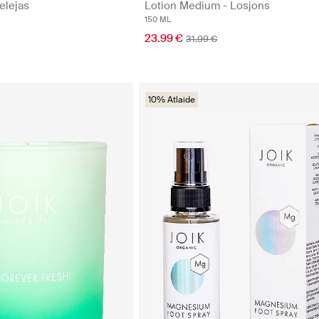
elejas
Lotion Medium - Losjons
150 ML
23.99 €
31.99 €
10% Atlaide