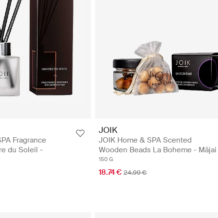
JOIK
PA Fragrance
JOIK Home & SPA Scented
e du Soleil -
Wooden Beads La Boheme - Mājai
150 G
18.74 €
24.99 €