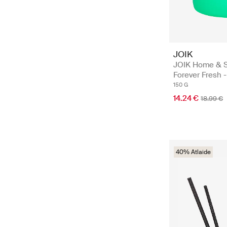
JOIK
JOIK Home & 
Forever Fresh 
150 G
14.24 €
18.99 €
40% Atlaide