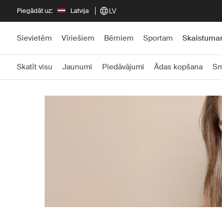
Piegādāt uz:
Latvija
LV
Sievietēm
Vīriešiem
Bērniem
Sportam
Skaistum
Skatīt visu
Jaunumi
Piedāvājumi
Ādas kopšana
Sm