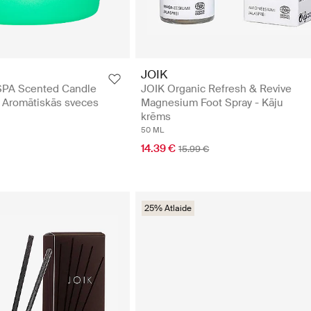
JOIK
SPA Scented Candle
JOIK Organic Refresh & Revive
- Aromātiskās sveces
Magnesium Foot Spray - Kāju
krēms
50 ML
14.39 €
15.99 €
25% Atlaide