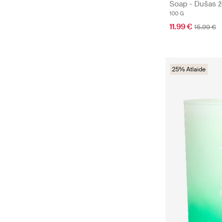
Soap - Dušas ž
100 G
11.99 €
15.99 €
25% Atlaide