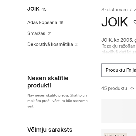
JOIK
45
Skaistumam
Z
JOIK
Ādas kopšana
15
Smaržas
21
JOIK, ko 2005. g
Dekoratīvā kosmētika
2
līdzekļu ražošan
piedāvā dažādus
produktu klāstu,
labākās izejviel
produktu līnij
procesu, garantē
Boozt.com piedā
Nesen skatītie
līdzekļus.
produkti
45 produktu
Nav nesen skatīto preču. Skatīto un
meklēto preču vēsture būs redzama
šeit.
Vēlmju saraksts