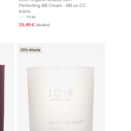
Perfecting BB Cream - BB un CC
krēmi
50 ML
25.49 €
33.99 €
25% Atlaide