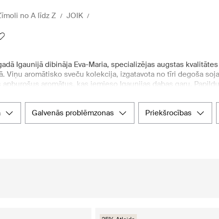
īmoli no A līdz Z
JOIK
adā Igaunijā dibināja Eva-Maria, specializējas augstas kvalitā
ā. Viņu aromātisko sveču kolekcija, izgatavota no tīri degoša soj
 apburošus aromātus, kas iemieso Igaunijas dabas garu. Papil
 kas rūpīgi izstrādāti no augstvērtīgām sastāvdaļām, lai nodroši
as, nodrošinot, ka katrs produkts ir gan efektīvs, gan patīkams li
a
galvenās problēmzonas
priekšrocības
jot visaugstāko kvalitāti un svaigumu. Ikvienam, kurš vēlas uzzin
vā ērtu un pieejamu platformu, kur viegli apskatīt un iegādāti