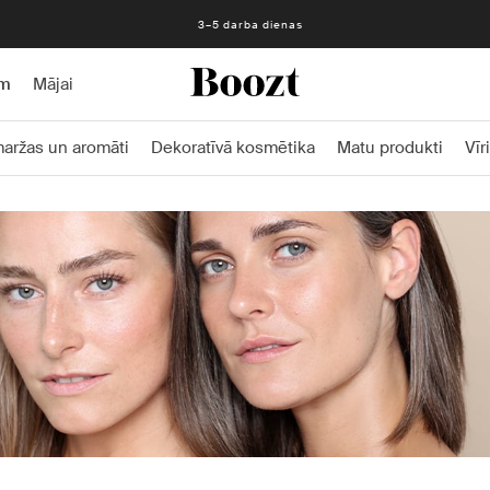
3–5 darba dienas
am
Mājai
aržas un aromāti
Dekoratīvā kosmētika
Matu produkti
Vīr