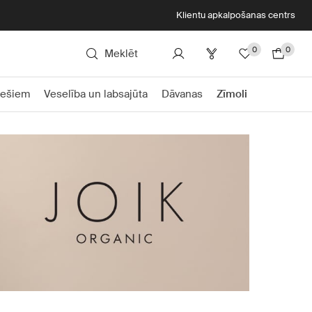
Klientu apkalpošanas centrs
0
0
Meklēt
iešiem
Veselība un labsajūta
Dāvanas
Zīmoli