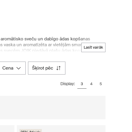
tes aromātisko sveču un dabīgo ādas kopšanas
as vaska un aromatizēta ar vietējām smaržvielām,
lasīt vairāk
dus svecēm JOIK piedāvā plašu ādas kopšanas
nātu ādas barošanu un kopšanu. JOIK izmanto tikai
etošanā. Turklāt JOIK pilnībā kontrolē ražošanas
cena
šķirot pēc
āt vairāk par JOIK ražošanu, iepirkšanās vietnē
es populārākās JOIK sveces un ādas kopšanas
Display:
3
4
5