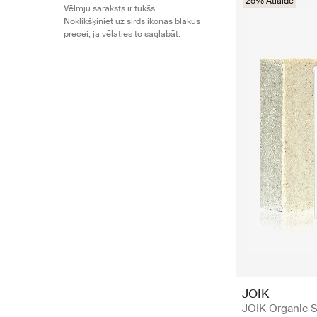
25% Atlaide
Vēlmju saraksts ir tukšs.
Noklikšķiniet uz sirds ikonas blakus
precei, ja vēlaties to saglabāt.
JOIK
JOIK Organic S