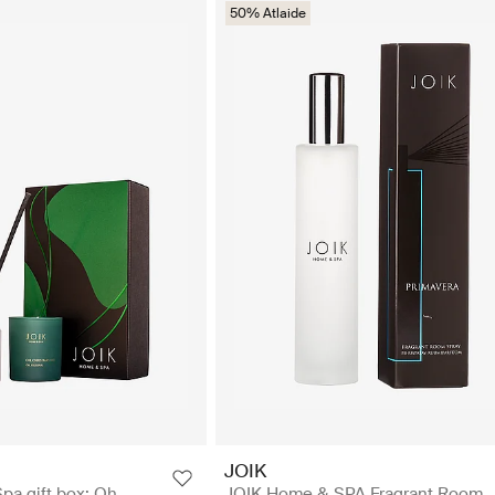
50% Atlaide
JOIK
a gift box: Oh,
JOIK Home & SPA Fragrant Room