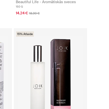
Beautiful Life - Aromātiskās sveces
150 G
14.24 €
18.99 €
15% Atlaide