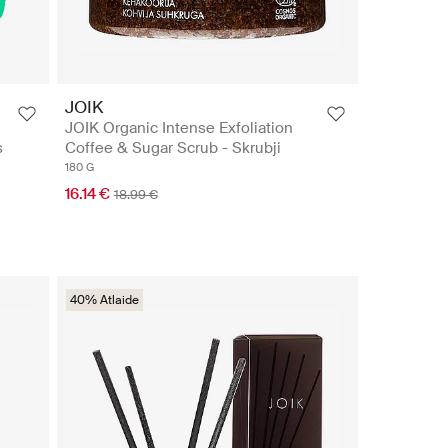
JOIK
e
JOIK Organic Intense Exfoliation
s
Coffee & Sugar Scrub - Skrubji
180 G
16.14 €
18.99 €
40% Atlaide