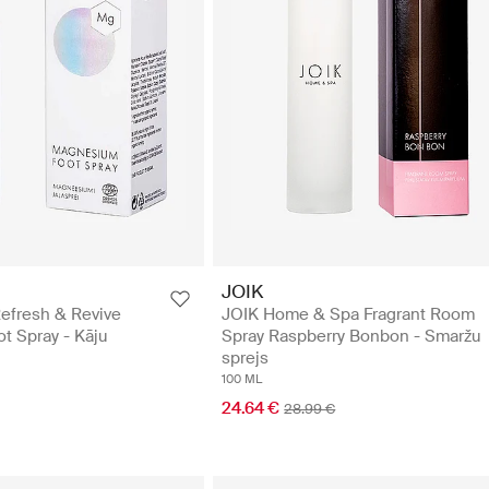
JOIK
efresh & Revive
JOIK Home & Spa Fragrant Room
t Spray - Kāju
Spray Raspberry Bonbon - Smaržu
sprejs
100 ML
24.64 €
28.99 €