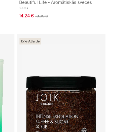
Beautiful Life - Aromātiskās sveces
150 G
14.24 €
18.99 €
15% Atlaide