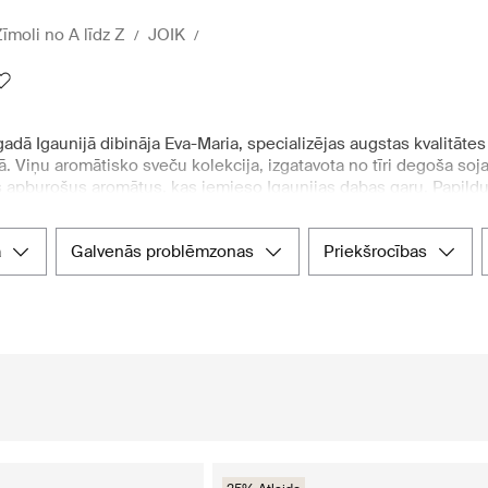
īmoli no A līdz Z
JOIK
adā Igaunijā dibināja Eva-Maria, specializējas augstas kvalitā
ā. Viņu aromātisko sveču kolekcija, izgatavota no tīri degoša soj
 apburošus aromātus, kas iemieso Igaunijas dabas garu. Papil
 kas rūpīgi izstrādāti no augstvērtīgām sastāvdaļām, lai nodroši
as, nodrošinot, ka katrs produkts ir gan efektīvs, gan patīkams li
a
galvenās problēmzonas
priekšrocības
jot visaugstāko kvalitāti un svaigumu. Ikvienam, kurš vēlas uzzin
vā ērtu un pieejamu platformu, kur viegli apskatīt un iegādāti