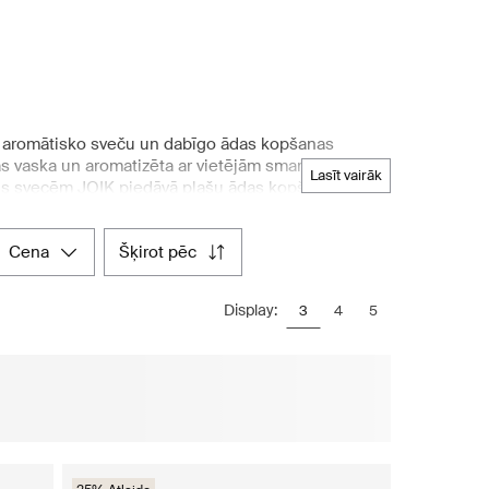
tes aromātisko sveču un dabīgo ādas kopšanas
as vaska un aromatizēta ar vietējām smaržvielām,
lasīt vairāk
dus svecēm JOIK piedāvā plašu ādas kopšanas
nātu ādas barošanu un kopšanu. JOIK izmanto tikai
etošanā. Turklāt JOIK pilnībā kontrolē ražošanas
cena
šķirot pēc
āt vairāk par JOIK ražošanu, iepirkšanās vietnē
es populārākās JOIK sveces un ādas kopšanas
Display:
3
4
5