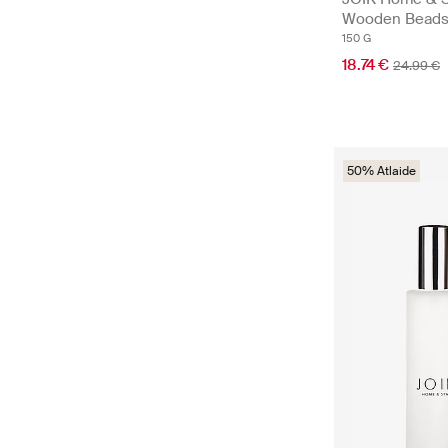
Wooden Beads 
150 G
18.74 €
24.99 €
50% Atlaide