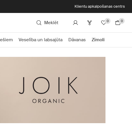
Klientu apkalpošanas centrs
0
0
Meklēt
iešiem
Veselība un labsajūta
Dāvanas
Zīmoli