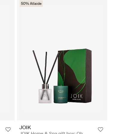
50% Atlaide
JOIK
JOIK Home & Spa gift box: Oh,