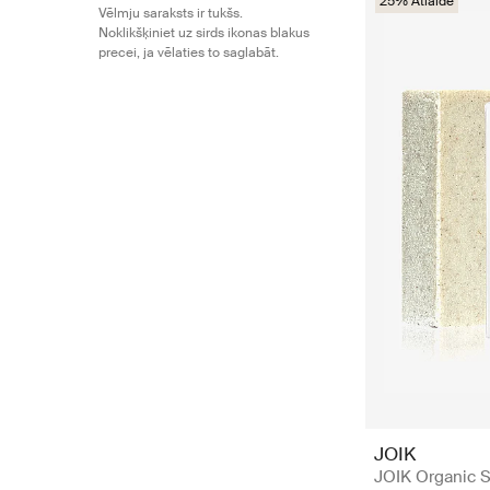
25% Atlaide
Vēlmju saraksts ir tukšs.
Noklikšķiniet uz sirds ikonas blakus
precei, ja vēlaties to saglabāt.
JOIK
JOIK Organic S