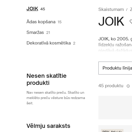
JOIK
45
Skaistumam
Z
JOIK
Ādas kopšana
15
Smaržas
21
JOIK, ko 2005. g
Dekoratīvā kosmētika
2
līdzekļu ražošan
piedāvā dažādus
produktu klāstu,
labākās izejviel
produktu līnij
procesu, garantē
Boozt.com piedā
Nesen skatītie
līdzekļus.
produkti
45 produktu
Nav nesen skatīto preču. Skatīto un
meklēto preču vēsture būs redzama
šeit.
Vēlmju saraksts