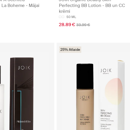
La Boheme - Mājai
Perfecting BB Lotion - BB un CC
krēmi
50 ML
28.89 €
33.99 €
25% Atlaide