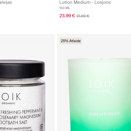
elejas
Lotion Medium - Losjons
150 ML
23.99 €
31.99 €
25% Atlaide