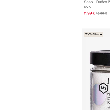
Soap - Dušas ž
100 G
11.99 €
15.99 €
25% Atlaide