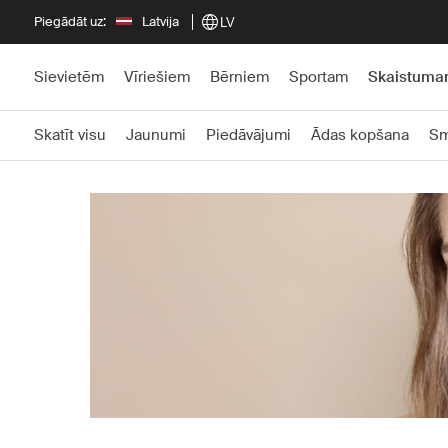
Piegādāt uz:
Latvija
LV
Sievietēm
Vīriešiem
Bērniem
Sportam
Skaistum
Skatīt visu
Jaunumi
Piedāvājumi
Ādas kopšana
Sm