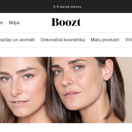
3–5 darba dienas
am
Mājai
aržas un aromāti
Dekoratīvā kosmētika
Matu produkti
Vīr