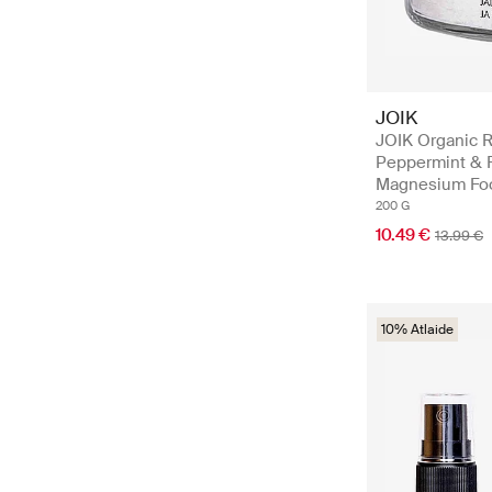
JOIK
JOIK Organic R
Peppermint & 
Magnesium Foot
200 G
10.49 €
13.99 €
10% Atlaide