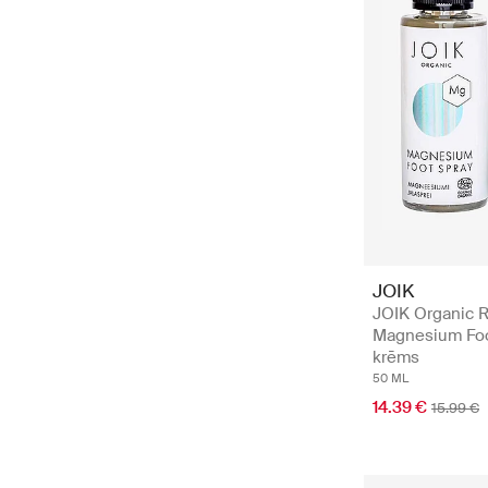
JOIK
JOIK Organic R
Magnesium Foo
krēms
50 ML
14.39 €
15.99 €