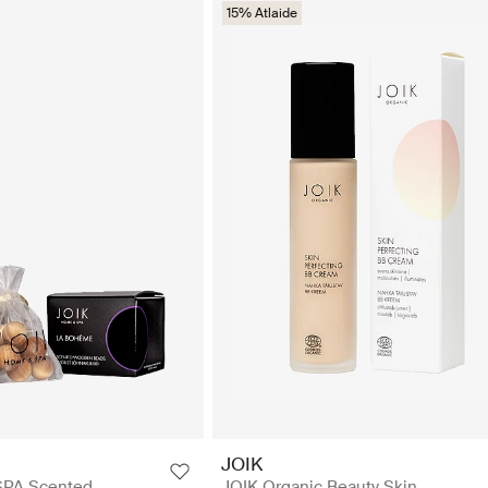
15% Atlaide
JOIK
SPA Scented
JOIK Organic Beauty Skin