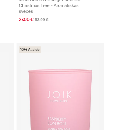
Christmas Tree - Aromātiskās
sveces
27.00 €
53.99 €
10% Atlaide