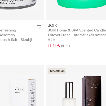
JOIK
efreshing
JOIK Home & SPA Scented Candl
Rosemary
Forever Fresh - Aromātiskās svece
bath Salt - Skrubji
150 G
14.24 €
18.99 €
15% Atlaide