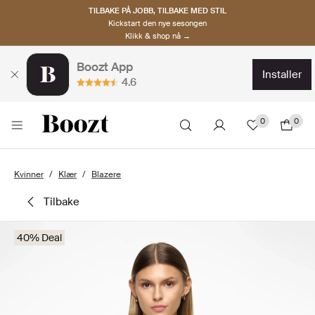
TILBAKE PÅ JOBB, TILBAKE MED STIL
Kickstart den nye sesongen
Klikk & shop nå →
Boozt App
installer
4.6
0
0
Kvinner
Klær
Blazere
tilbake
40% Deal