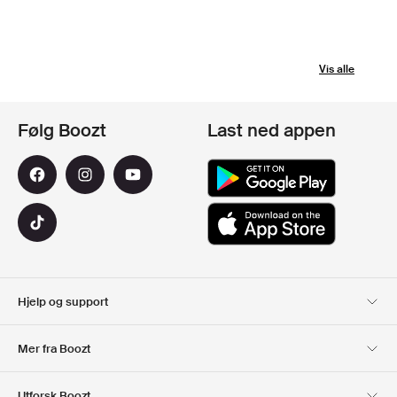
Vis alle
Følg Boozt
Last ned appen
Hjelp og support
Kundeservice
Levering
Mer fra Boozt
Returer
Betaling
Om Oss
Offisiell Boozt rabattkode
Utforsk Boozt