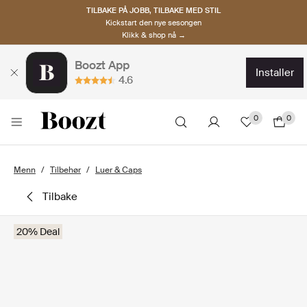
TILBAKE PÅ JOBB, TILBAKE MED STIL
Kickstart den nye sesongen
Klikk & shop nå →
Boozt App
installer
4.6
0
0
Menn
Tilbehør
Luer & Caps
tilbake
20% Deal