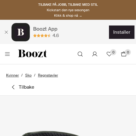
TILBAKE PÅ JOBB, TILBAKE MED STIL
Kickstart den nye sesongen
Klikk & shop nå →
Boozt App
installer
4.6
0
0
Kvinner
Sko
Regnstøvler
tilbake