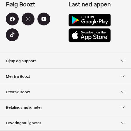
Følg Boozt
Last ned appen
Hjelp og support
Kundeservice
Levering
Mer fra Boozt
Returer
Betaling
Om Oss
Offisiell Boozt rabattkode
Utforsk Boozt
Gavekort
Våre apper
Karriere
Firmainformasjon
Club Boozt
Betalingsmuligheter
Investor relations
Ansvar
Presse og utmerkelser
Boozt Outlet
Leveringmuligheter