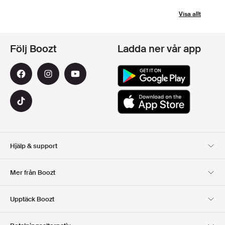
Visa allt
Följ Boozt
Ladda ner vår app
Hjälp & support
Kundservice
Leverans
Mer från Boozt
Returer
Betalning
Om Oss
Officiell Boozt Rabattkod
Upptäck Boozt
Presentkort
Våra appar
Karriär
Företagsinformation