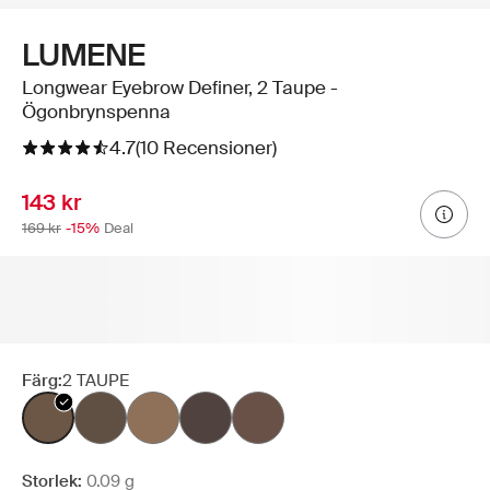
LUMENE
Longwear Eyebrow Definer, 2 Taupe -
Ögonbrynspenna
4.7
(10 Recensioner)
143 kr
169 kr
-15%
Deal
Färg:
2 TAUPE
Storlek:
0.09 g