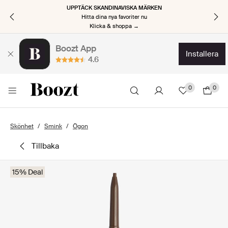
UPPTÄCK SKANDINAVISKA MÄRKEN
Hitta dina nya favoriter nu
Klicka & shoppa →
Boozt App
installera
4.6
0
0
Skönhet
Smink
Ögon
tillbaka
15% Deal