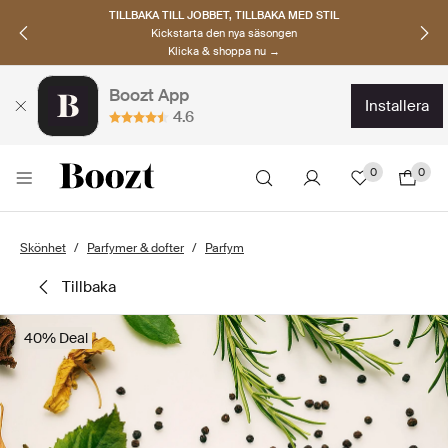
TILLBAKA TILL JOBBET, TILLBAKA MED STIL
Kickstarta den nya säsongen
Klicka & shoppa nu →
Boozt App
installera
4.6
0
0
Skönhet
Parfymer & dofter
Parfym
tillbaka
40% Deal