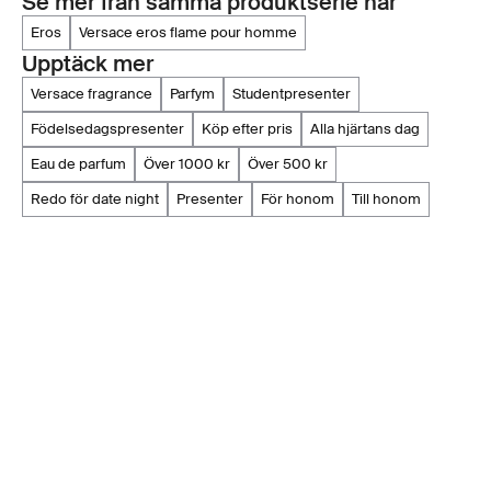
Se mer från samma produktserie här
eros
versace eros flame pour homme
Upptäck mer
versace fragrance
parfym
studentpresenter
födelsedagspresenter
köp efter pris
alla hjärtans dag
eau de parfum
över 1000 kr
över 500 kr
redo för date night
presenter
för honom
till honom