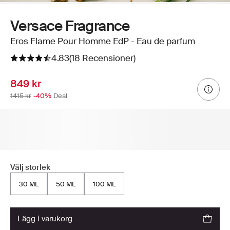
Versace Fragrance
Eros Flame Pour Homme EdP - Eau de parfum
4.83
(18 Recensioner)
849 kr
1415 kr
-40%
Deal
Välj storlek
30 ML
50 ML
100 ML
lägg i varukorg