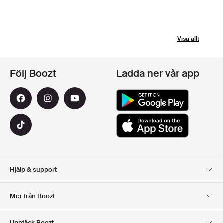
Visa allt
Följ Boozt
Ladda ner vår app
Hjälp & support
Kundservice
Leverans
Mer från Boozt
Returer
Betalning
Om Oss
Officiell Boozt Rabattkod
Upptäck Boozt