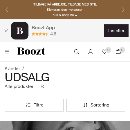
TILBAGE PÅ ARBEJDE, TILBAGE MED STIL
Kickstart den nye sæson
Klik & shop nu →
Boozt App
installer
4.6
0
0
Kvinder
UDSALG
Alle produkter
filtre
sortering