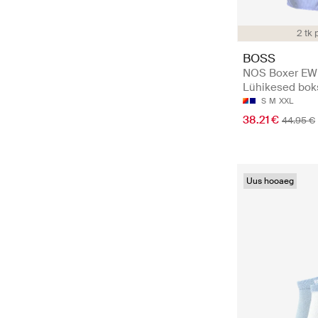
2 tk 
BOSS
NOS Boxer EW 
Lühikesed bok
S
M
XXL
38.21 €
44.95 €
Uus hooaeg