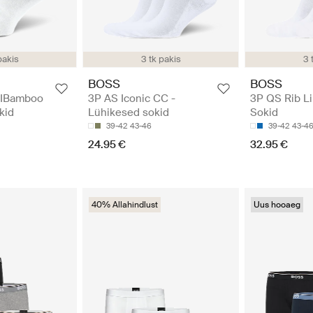
pakis
3 tk pakis
3 
BOSS
BOSS
VIBamboo
3P AS Iconic CC -
3P QS Rib L
kid
Lühikesed sokid
Sokid
39-42
43-46
39-42
43-4
24.95 €
32.95 €
40% Allahindlust
Uus hooaeg