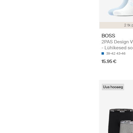
2 tk 
BOSS
2PAS Design 
- Lühikesed so
39-42
43-46
15.95 €
Uus hooaeg