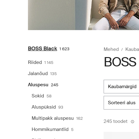
BOSS Black
1 623
Mehed
Kauba
BOSS 
Riided
1 145
Jalanõud
135
Aluspesu
245
kaubamärgid
Sokid
58
sorteeri alus
Aluspüksid
93
Multipakk aluspesu
162
245 toodet
Hommikumantlid
5