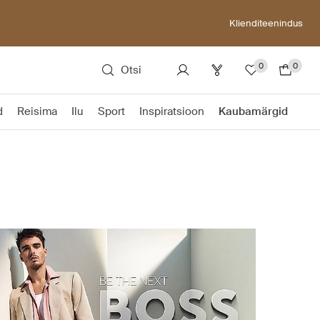
Klienditeenindus
0
0
Otsi
d
Reisima
Ilu
Sport
Inspiratsioon
Kaubamärgid