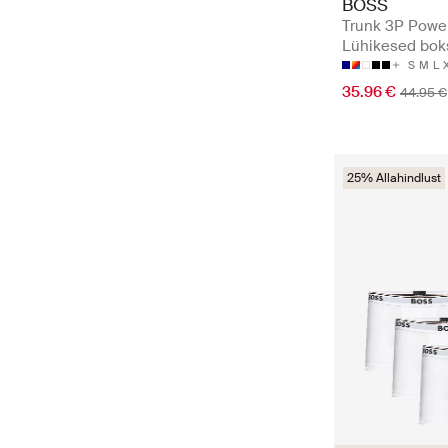
BOSS
Trunk 3P Power
Lühikesed bok
S
M
L
35.96 €
44.95 €
25% Allahindlust