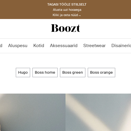
TAGASI TÖÖLE STIILSELT
Alusta uut hooaega
Kliki ja osta nüüd→
d
Aluspesu
Kotid
Aksessuaarid
Streetwear
Disaineri
hugo
boss home
boss green
boss orange