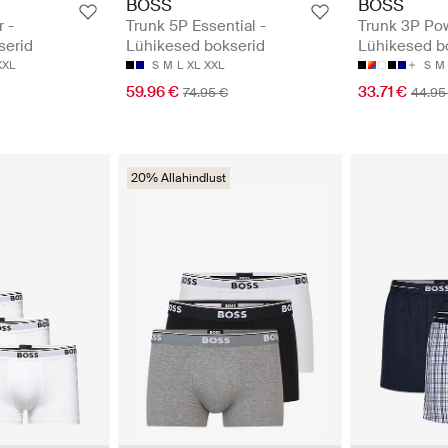
BOSS
BOSS
 -
Trunk 5P Essential -
Trunk 3P Pow
serid
Lühikesed bokserid
Lühikesed b
XXL
S
M
L
XL
XXL
S
M
59.96 €
33.71 €
74.95 €
44.95
20% Allahindlust