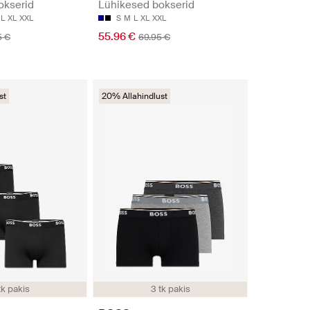
okserid
Lühikesed bokserid
L
XL
XXL
S
M
L
XL
XXL
55.96 €
5 €
69.95 €
st
20% Allahindlust
tk pakis
3 tk pakis