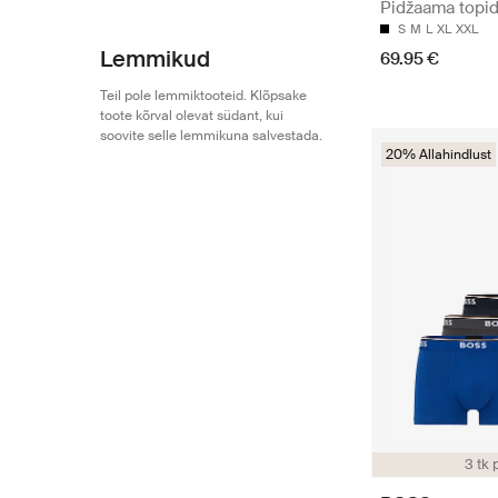
Pidžaama topi
S
M
L
XL
XXL
Lemmikud
69.95 €
Teil pole lemmiktooteid. Klõpsake
toote kõrval olevat südant, kui
soovite selle lemmikuna salvestada.
20% Allahindlust
3 tk 