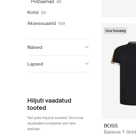
Pidžaamad
90
Kotid
35
Aksessuaarid
109
Uus hooaeg
Naised
HUGO
580
Lapsed
BOSS
997
BOSS Kidswear
118
BOSS Black
704
Hiljuti vaadatud
tooted
Teil pole hiljutisi tooteid. Sirvimist
alustades kuvatakse siin teie
BOSS
ajalugu.
Balance T-Shir