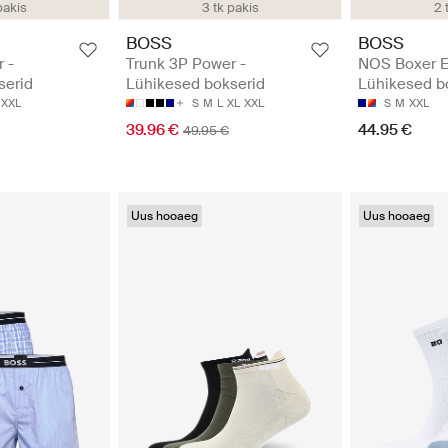
pakis
3 tk pakis
2 
BOSS
BOSS
 -
Trunk 3P Power -
NOS Boxer E
serid
Lühikesed bokserid
Lühikesed b
XXL
S
M
L
XL
XXL
S
M
XXL
39.96 €
44.95 €
49.95 €
Uus hooaeg
Uus hooaeg