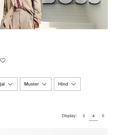
jal
muster
hind
Display:
3
4
5