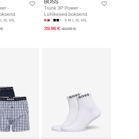
BOSS
er -
Trunk 3P Power -
okserid
Lühikesed bokserid
L
XL
XXL
S
M
L
XL
XXL
39.96 €
 €
49.95 €