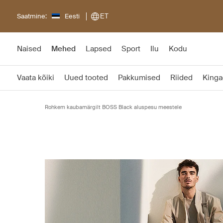
Saatmine:
Eesti
ET
Naised
Mehed
Lapsed
Sport
Ilu
Kodu
Vaata kõiki
Uued tooted
Pakkumised
Riided
Kinga
Rohkem kaubamärgilt BOSS Black aluspesu meestele