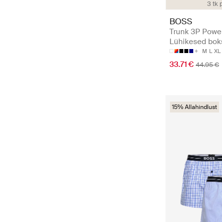
3 tk 
BOSS
Trunk 3P Power
Lühikesed bok
M
L
XL
33.71 €
44.95 €
15% Allahindlust