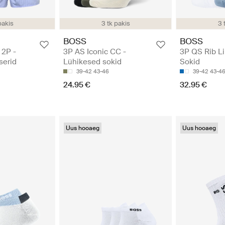
pakis
3 tk pakis
3 
BOSS
BOSS
2P -
3P AS Iconic CC -
3P QS Rib L
serid
Lühikesed sokid
Sokid
39-42
43-46
39-42
43-4
24.95 €
32.95 €
Uus hooaeg
Uus hooaeg