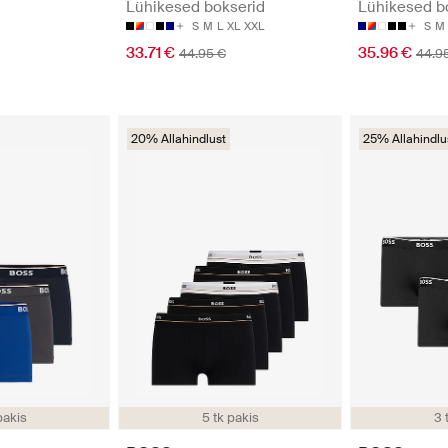
d
Lühikesed bokserid
Lühikesed b
S
M
L
XL
XXL
S
M
33.71 €
35.96 €
44.95 €
44.9
20% Allahindlust
25% Allahindlu
pakis
5 tk pakis
3 