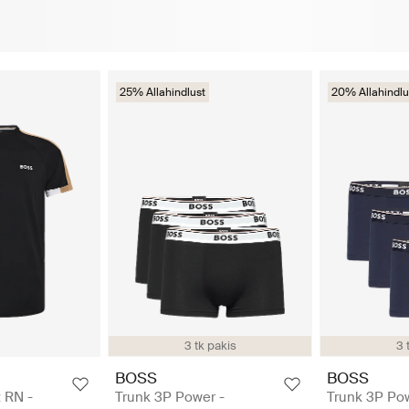
25% Allahindlust
20% Allahindlu
3 tk pakis
3 
BOSS
BOSS
t RN -
Trunk 3P Power -
Trunk 3P Pow