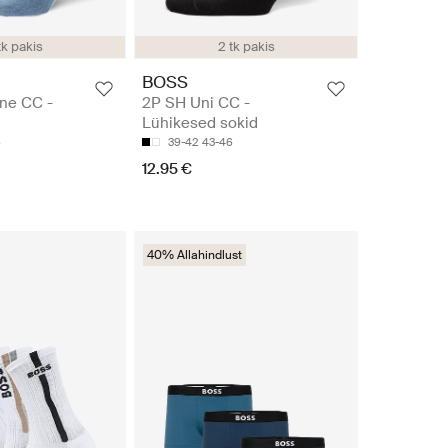
tk pakis
2 tk pakis
BOSS
ine CC -
2P SH Uni CC -
Lühikesed sokid
6
39-42
43-46
12.95 €
40% Allahindlust