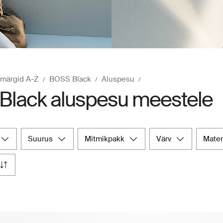
märgid A-Z
BOSS Black
Aluspesu
Black aluspesu meestele
suurus
mitmikpakk
värv
mater