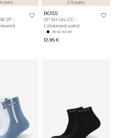
tk pakis
2 tk pakis
BOSS
W 2P -
2P SH Uni CC -
okserid
Lühikesed sokid
39-42
43-46
12.95 €