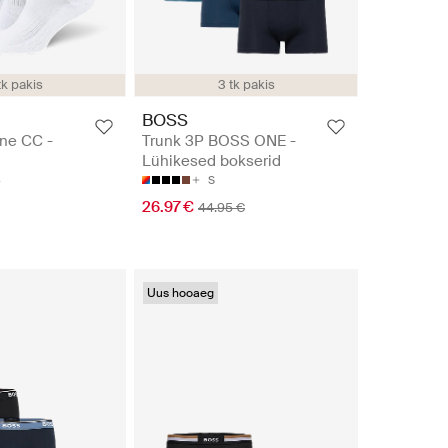
tk pakis
3 tk pakis
BOSS
ine CC -
Trunk 3P BOSS ONE -
Lühikesed bokserid
6
S
26.97 €
44.95 €
Uus hooaeg