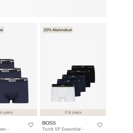
st
20% Allahindlust
tk pakis
5 tk pakis
BOSS
er -
Trunk 5P Essential -