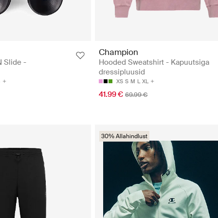
Champion
Slide -
Hooded Sweatshirt - Kapuutsiga
dressipluusid
5
XS
S
M
L
XL
41.99 €
69.99 €
30% Allahindlust