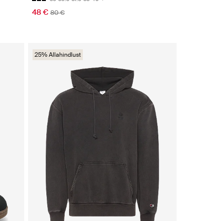
48 €
80 €
25% Allahindlust