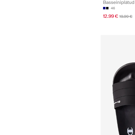
Basseiniplätud
46
12.99 €
19.99 €