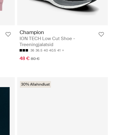
Champion
ION TECH Low Cut Shoe -
Treeningjalatsid
36
36.5
40
40.5
41
48 €
80 €
30% Allahindlust