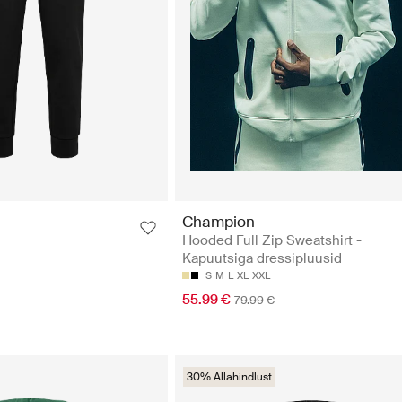
Champion
Hooded Full Zip Sweatshirt -
Kapuutsiga dressipluusid
S
M
L
XL
XXL
55.99 €
79.99 €
30% Allahindlust