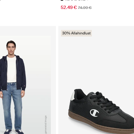
52.49 €
74.99 €
30% Allahindlust