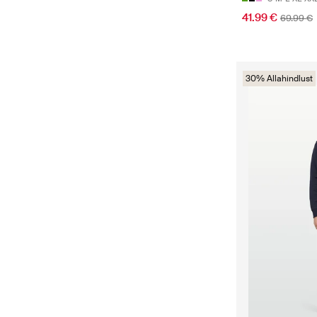
41.99 €
69.99 €
30% Allahindlust