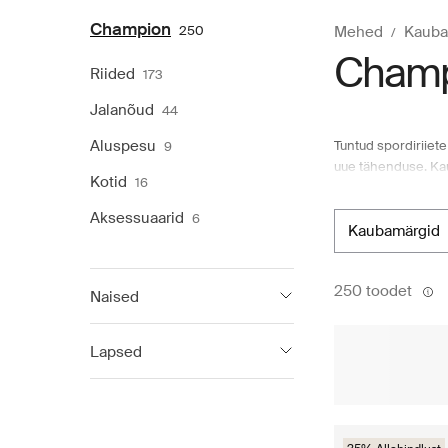
Champion
250
Mehed
Kauba
Champ
Riided
173
Jalanõud
44
Aluspesu
Tuntud spordiriiet
9
uue tähenduse. Ka
Kotid
16
treeningharjutuste
kaubamärk, esitlede
Aksessuaarid
6
kapuutsiga pusad j
kaubamärgid
kapuutsiga dressipl
ostlemiskogemus B
250 toodet
Naised
Champion
126
Lapsed
Champion
106