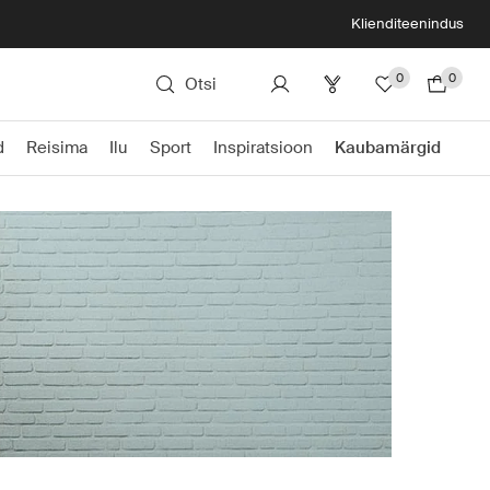
Klienditeenindus
0
0
Otsi
d
Reisima
Ilu
Sport
Inspiratsioon
Kaubamärgid