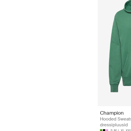
Champion
Hooded Sweatsh
dressipluusid
S
M
L
XL
XX