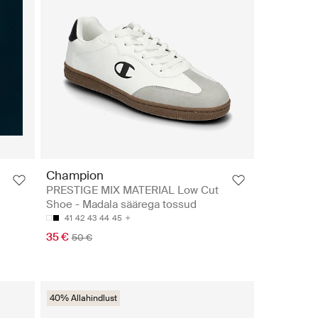
Champion
PRESTIGE MIX MATERIAL Low Cut
Shoe - Madala säärega tossud
41
42
43
44
45
35 €
50 €
40% Allahindlust