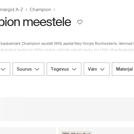
märgid A-Z
Champion
ion meestele
e kaubamärk Champion asutati 1919. aastal Ney Yorgis Rochesteris. Vennad F
ubamärgi teekond võttis olulise pöörde pärast seda, kui USA sõjaväeaka
l ja kehalise kasvatuse tundides. Championi omandas 1989. aastal Sara Lee 
s pühendumust kvaliteedile ja tulemuslikkusele. Kaubamärgi portfoolios on la
a retuusid kuni sandaalide ja teiste jalatsiteni. Lisaks aksessuaarid nagu 
suurus
tegevus
värv
materjal
uusi tootmise üle. See praktiline riideese loodi sportlaste soojana hoidmi
oozt.com e-poes. Põhjamaade veebikaubamaja pakub laia kureeritud toote