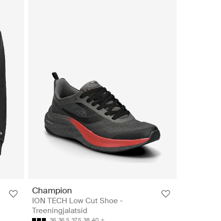
Champion
ION TECH Low Cut Shoe -
Treeningjalatsid
36
36.5
37.5
38
40