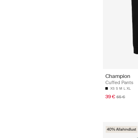
Champion
Cuffed Pants
XS
S
M
L
XL
39 €
65 €
40% Allahindlust