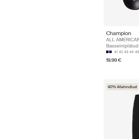
Champion
ALL AMERICAN 
Basseiniplätud
41
42
43
44
4
19.99 €
40% Allahindlust