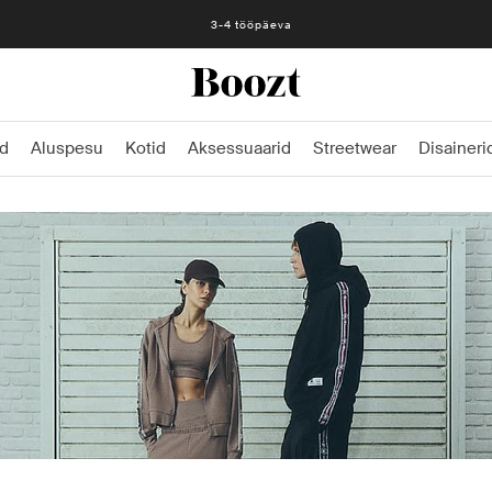
Lihtne tagastamine 30 päeva jooksul
3-4 tööpäeva
d
Aluspesu
Kotid
Aksessuaarid
Streetwear
Disaineri