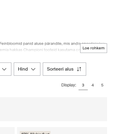
einbloomid panid aluse pärandile, mis andis spordiriietele
loe rohkem
deemia hakkas Championi tooteid kasutama oma
Corporation ning sellest sai HanesBrands'i suuruselt teine
i valik tooteid alates argiriietest nagu T-särgid,
kotid ja mütsid. Champion on uhke maailma esimese
hind
sorteeri alus
seks mängude ja treeningute ajal. Avasta sujuv
valikut autentsetest Championi toodetest.
Display:
3
4
5