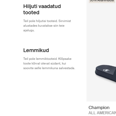
35% Allahindlust
Hiljuti vaadatud
tooted
Teil pole hiljutisi tooteid. Sirvimist
alustades kuvatakse siin teie
ajalugu.
Lemmikud
Teil pole lemmiktooteid. Klõpsake
toote kõrval olevat südant, kui
soovite selle lemmikuna salvestada.
Champion
ALL AMERICAN 