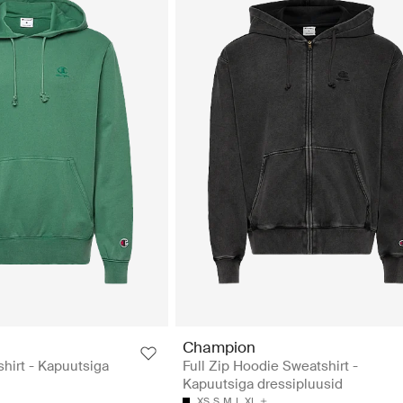
Champion
irt - Kapuutsiga
Full Zip Hoodie Sweatshirt -
Kapuutsiga dressipluusid
L
XS
S
M
L
XL