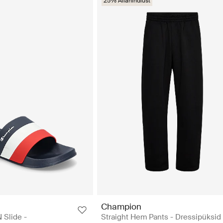
25% Allahindlust
Champion
Slide -
Straight Hem Pants - Dressipüksid