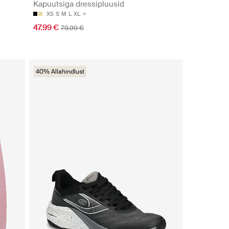
Kapuutsiga dressipluusid
XS
S
M
L
XL
47.99 €
79.99 €
40% Allahindlust