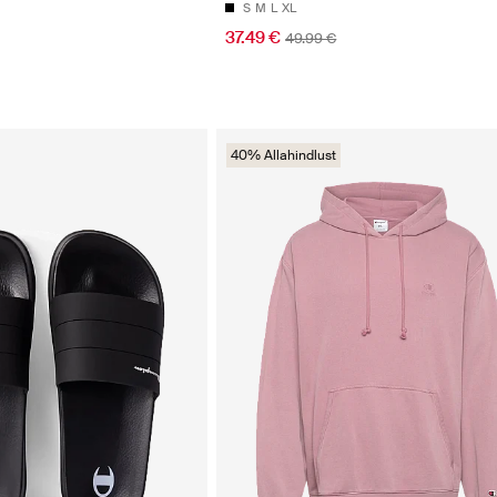
S
M
L
XL
37.49 €
49.99 €
40% Allahindlust