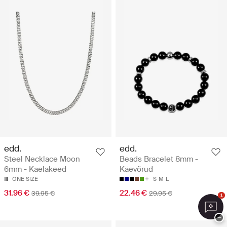
edd.
edd.
Steel Necklace Moon
Beads Bracelet 8mm -
6mm - Kaelakeed
Käevõrud
ONE SIZE
S
M
L
31.96 €
22.46 €
39.95 €
29.95 €
1
−