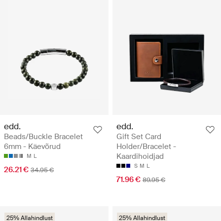
edd.
edd.
Beads/Buckle Bracelet
Gift Set Card
6mm - Käevõrud
Holder/Bracelet -
Kaardihoidjad
M
L
S
M
L
26.21 €
34.95 €
71.96 €
89.95 €
25% Allahindlust
25% Allahindlust