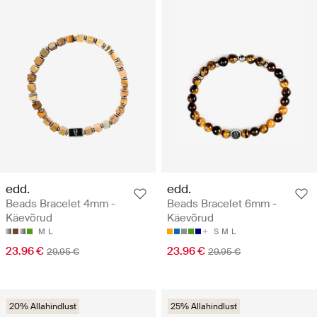
edd.
edd.
Beads Bracelet 4mm -
Beads Bracelet 6mm -
Käevõrud
Käevõrud
M
L
S
M
L
23.96 €
23.96 €
29.95 €
29.95 €
20% Allahindlust
25% Allahindlust