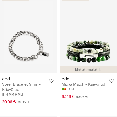
kinkekomplektid
edd.
edd.
Steel Bracelet 9mm -
Mix & Match - Käevõrud
Käevõrud
S
M
6 MM
9 MM
67.46 €
89.95 €
29.96 €
39.95 €