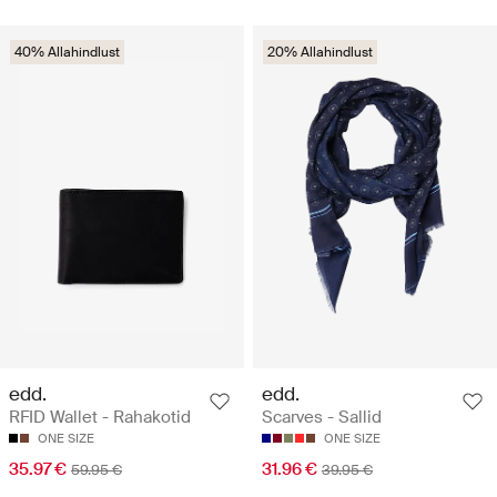
40% Allahindlust
20% Allahindlust
edd.
edd.
RFID Wallet - Rahakotid
Scarves - Sallid
ONE SIZE
ONE SIZE
35.97 €
31.96 €
59.95 €
39.95 €