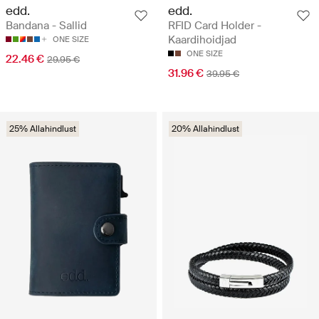
edd.
edd.
Bandana - Sallid
RFID Card Holder -
Kaardihoidjad
ONE SIZE
ONE SIZE
22.46 €
29.95 €
31.96 €
39.95 €
25% Allahindlust
20% Allahindlust