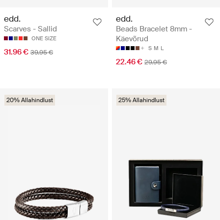
edd.
edd.
Scarves - Sallid
Beads Bracelet 8mm -
Käevõrud
ONE SIZE
S
M
L
31.96 €
39.95 €
22.46 €
29.95 €
20% Allahindlust
25% Allahindlust