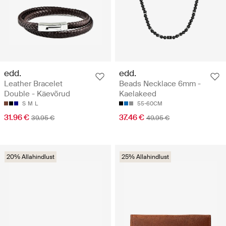
edd.
edd.
Leather Bracelet
Beads Necklace 6mm -
Double - Käevõrud
Kaelakeed
S
M
L
55-60CM
31.96 €
37.46 €
39.95 €
49.95 €
20% Allahindlust
25% Allahindlust