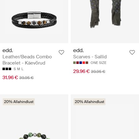
edd.
edd.
Leather/Beads Combo
Scarves - Sallid
Bracelet - Käevõrud
ONE SIZE
S
M
L
29.96 €
39.95 €
31.96 €
39.95 €
20% Allahindlust
20% Allahindlust