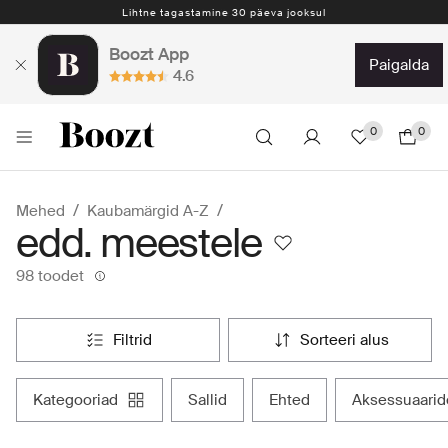
Lihtne tagastamine 30 päeva jooksul
Boozt App
paigalda
4.6
0
0
Mehed
Kaubamärgid A-Z
edd. meestele
98 toodet
filtrid
sorteeri alus
kategooriad
sallid
ehted
aksessuaari