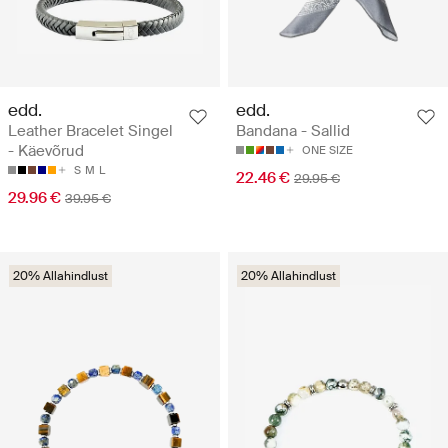
edd.
edd.
Leather Bracelet Singel
Bandana - Sallid
- Käevõrud
ONE SIZE
S
M
L
22.46 €
29.95 €
29.96 €
39.95 €
20% Allahindlust
20% Allahindlust