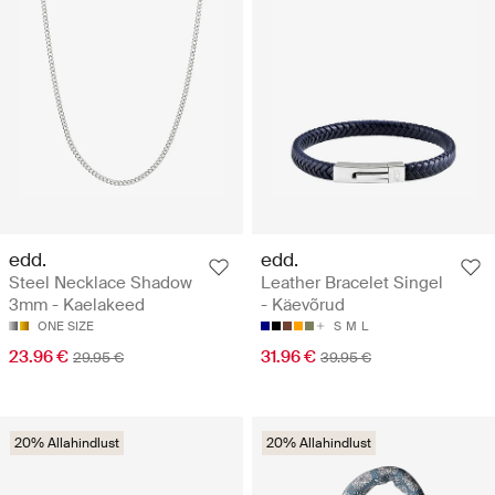
edd.
edd.
Steel Necklace Shadow
Leather Bracelet Singel
3mm - Kaelakeed
- Käevõrud
ONE SIZE
S
M
L
23.96 €
31.96 €
29.95 €
39.95 €
20% Allahindlust
20% Allahindlust