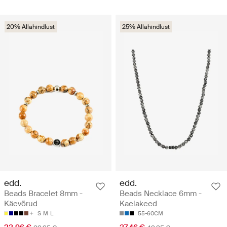
20% Allahindlust
25% Allahindlust
edd.
edd.
Beads Bracelet 8mm -
Beads Necklace 6mm -
Käevõrud
Kaelakeed
S
M
L
55-60CM