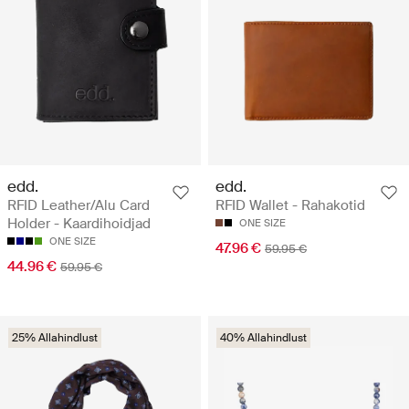
edd.
edd.
RFID Leather/Alu Card
RFID Wallet - Rahakotid
Holder - Kaardihoidjad
ONE SIZE
ONE SIZE
47.96 €
59.95 €
44.96 €
59.95 €
25% Allahindlust
40% Allahindlust