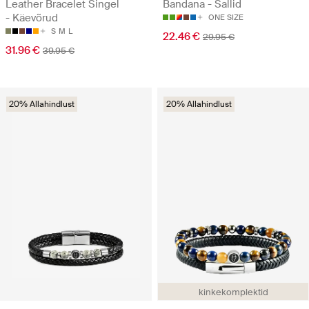
Leather Bracelet Singel
Bandana - Sallid
- Käevõrud
ONE SIZE
S
M
L
22.46 €
29.95 €
31.96 €
39.95 €
20% Allahindlust
20% Allahindlust
kinkekomplektid