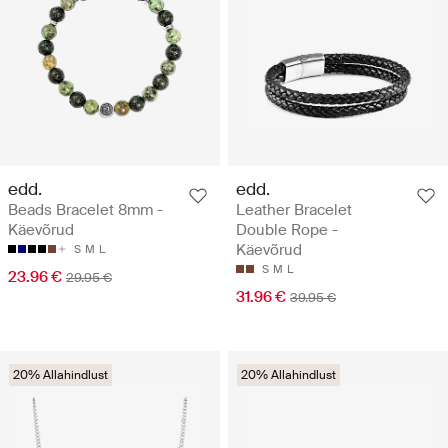
edd.
edd.
Beads Bracelet 8mm -
Leather Bracelet
Käevõrud
Double Rope -
Käevõrud
S
M
L
S
M
L
23.96 €
29.95 €
31.96 €
39.95 €
20% Allahindlust
20% Allahindlust