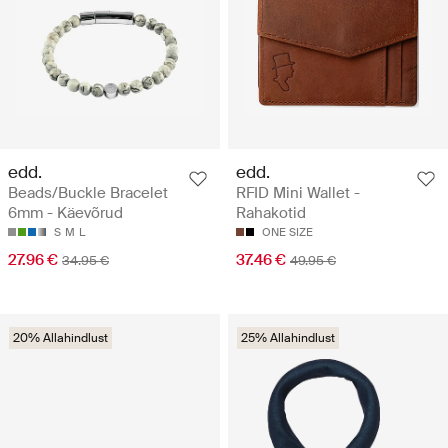
edd.
edd.
Beads/Buckle Bracelet
RFID Mini Wallet -
6mm - Käevõrud
Rahakotid
S
M
L
ONE SIZE
27.96 €
37.46 €
34.95 €
49.95 €
20% Allahindlust
25% Allahindlust