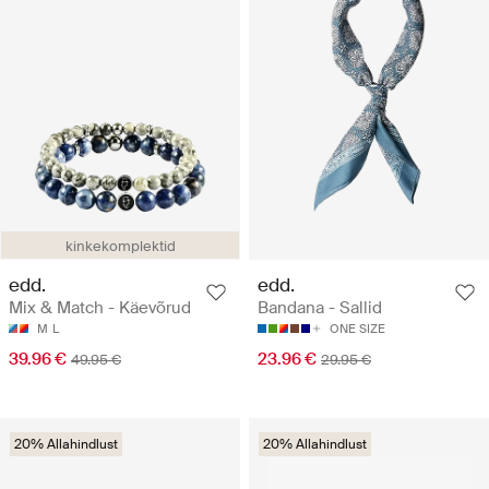
kinkekomplektid
edd.
edd.
Mix & Match - Käevõrud
Bandana - Sallid
M
L
ONE SIZE
39.96 €
23.96 €
49.95 €
29.95 €
20% Allahindlust
20% Allahindlust