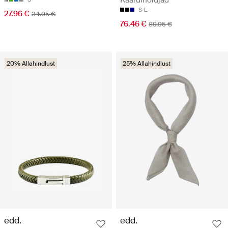
Kaardihoidjad
S
L
27.96 €
34.95 €
76.46 €
89.95 €
20% Allahindlust
25% Allahindlust
edd.
edd.