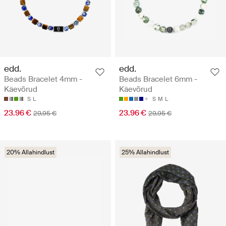
edd.
edd.
Beads Bracelet 4mm -
Beads Bracelet 6mm -
Käevõrud
Käevõrud
S
L
S
M
L
23.96 €
23.96 €
29.95 €
29.95 €
20% Allahindlust
25% Allahindlust