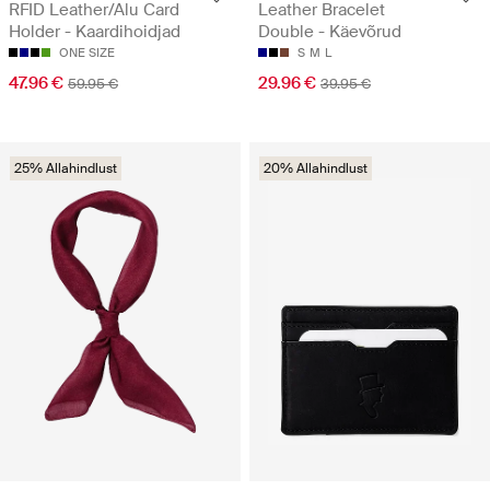
RFID Leather/Alu Card
Leather Bracelet
Holder - Kaardihoidjad
Double - Käevõrud
ONE SIZE
S
M
L
47.96 €
29.96 €
59.95 €
39.95 €
25% Allahindlust
20% Allahindlust