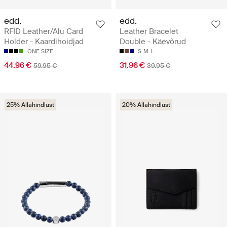
edd.
edd.
RFID Leather/Alu Card
Leather Bracelet
Holder - Kaardihoidjad
Double - Käevõrud
ONE SIZE
S
M
L
44.96 €
31.96 €
59.95 €
39.95 €
25% Allahindlust
20% Allahindlust