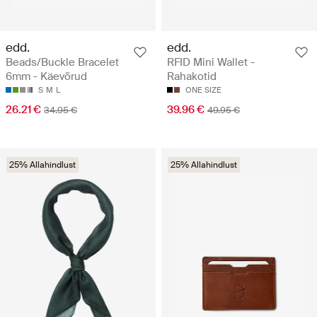
edd.
edd.
Beads/Buckle Bracelet
RFID Mini Wallet -
6mm - Käevõrud
Rahakotid
S
M
L
ONE SIZE
26.21 €
39.96 €
34.95 €
49.95 €
25% Allahindlust
25% Allahindlust