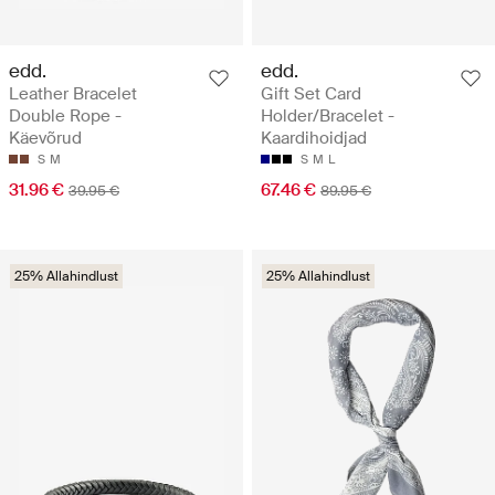
edd.
edd.
Leather Bracelet
Gift Set Card
Double Rope -
Holder/Bracelet -
Käevõrud
Kaardihoidjad
S
M
S
M
L
31.96 €
67.46 €
39.95 €
89.95 €
25% Allahindlust
25% Allahindlust