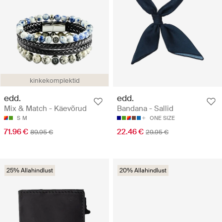
kinkekomplektid
edd.
edd.
Mix & Match - Käevõrud
Bandana - Sallid
S
M
ONE SIZE
71.96 €
22.46 €
89.95 €
29.95 €
25% Allahindlust
20% Allahindlust