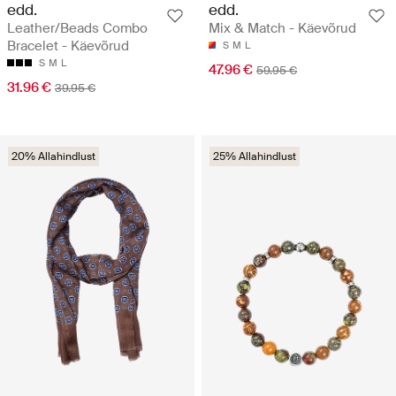
edd.
edd.
Leather/Beads Combo
Mix & Match - Käevõrud
Bracelet - Käevõrud
S
M
L
S
M
L
47.96 €
59.95 €
31.96 €
39.95 €
20% Allahindlust
25% Allahindlust