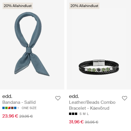
20% Allahindlust
20% Allahindlust
edd.
edd.
Bandana - Sallid
Leather/Beads Combo
Bracelet - Käevõrud
ONE SIZE
S
M
L
23.96 €
29.95 €
31.96 €
39.95 €