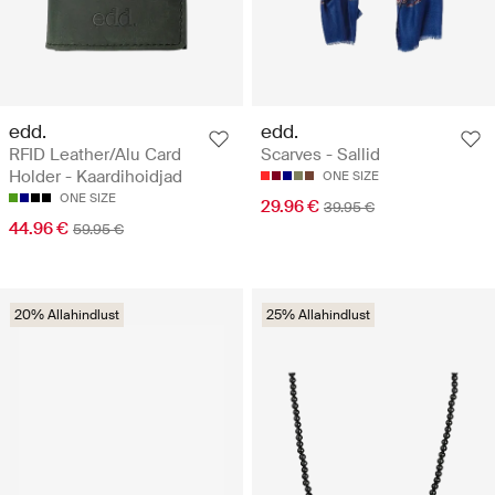
edd.
edd.
RFID Leather/Alu Card
Scarves - Sallid
Holder - Kaardihoidjad
ONE SIZE
ONE SIZE
29.96 €
39.95 €
44.96 €
59.95 €
20% Allahindlust
25% Allahindlust