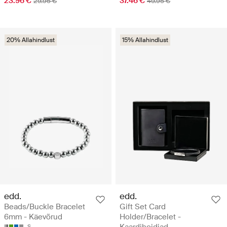
23.96 €
37.46 €
29.95 €
49.95 €
20% Allahindlust
15% Allahindlust
edd.
edd.
Beads/Buckle Bracelet
Gift Set Card
6mm - Käevõrud
Holder/Bracelet -
S