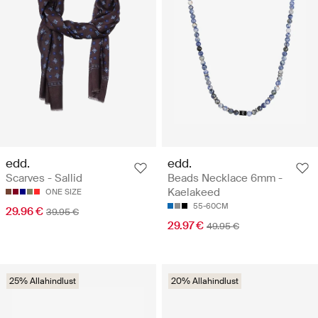
edd.
edd.
Scarves - Sallid
Beads Necklace 6mm -
Kaelakeed
ONE SIZE
55-60CM
29.96 €
39.95 €
29.97 €
49.95 €
25% Allahindlust
20% Allahindlust