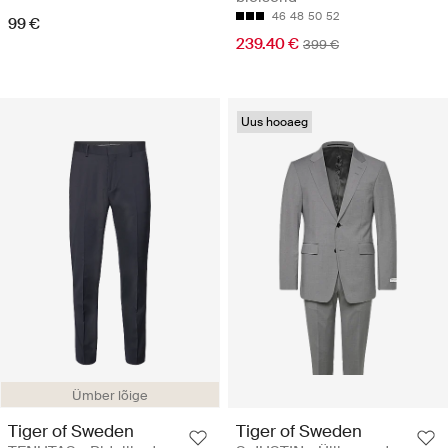
46
48
50
52
99 €
239.40 €
399 €
Uus hooaeg
Ümber lõige
Tiger of Sweden
Tiger of Sweden