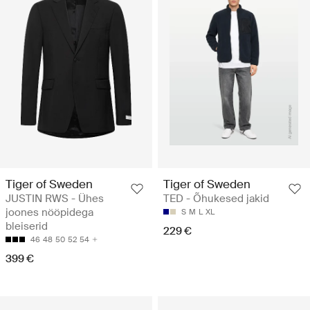
Tiger of Sweden
Tiger of Sweden
JUSTIN RWS - Ühes
TED - Õhukesed jakid
joones nööpidega
S
M
L
XL
bleiserid
229 €
46
48
50
52
54
399 €