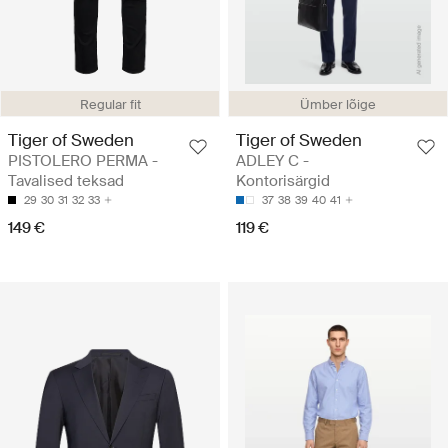
Regular fit
Ümber lõige
Tiger of Sweden
Tiger of Sweden
PISTOLERO PERMA -
ADLEY C -
Tavalised teksad
Kontorisärgid
29
30
31
32
33
37
38
39
40
41
149 €
119 €