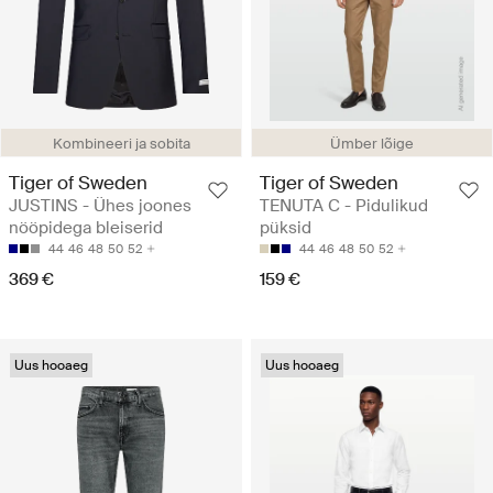
Kombineeri ja sobita
Ümber lõige
Tiger of Sweden
Tiger of Sweden
JUSTINS - Ühes joones
TENUTA C - Pidulikud
nööpidega bleiserid
püksid
44
46
48
50
52
44
46
48
50
52
369 €
159 €
Uus hooaeg
Uus hooaeg