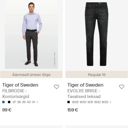
Äärmiselt ümber lõige
Regular fit
Tiger of Sweden
Tiger of Sweden
FILBRODIE -
EVOLVE BRISE -
Kontorisärgid
Tavalised teksad
37
38
39
40
41
W29
W30
W31
W32
W33
99 €
159 €