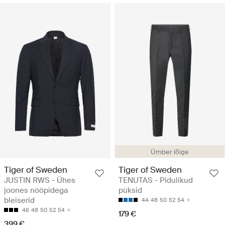
Ümber lõige
Tiger of Sweden
Tiger of Sweden
JUSTIN RWS - Ühes
TENUTAS - Pidulikud
joones nööpidega
püksid
bleiserid
44
48
50
52
54
46
48
50
52
54
179 €
399 €