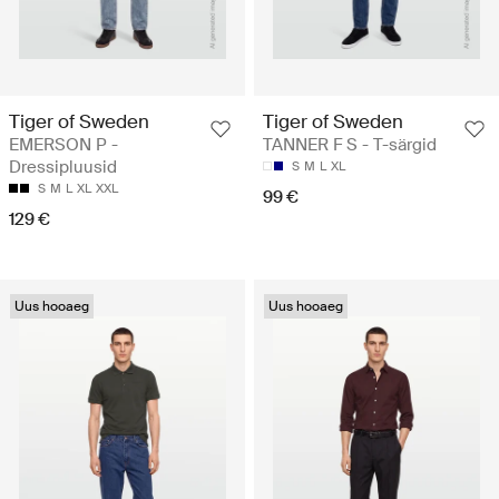
Tiger of Sweden
Tiger of Sweden
EMERSON P -
TANNER F S - T-särgid
Dressipluusid
S
M
L
XL
S
M
L
XL
XXL
99 €
129 €
Uus hooaeg
Uus hooaeg