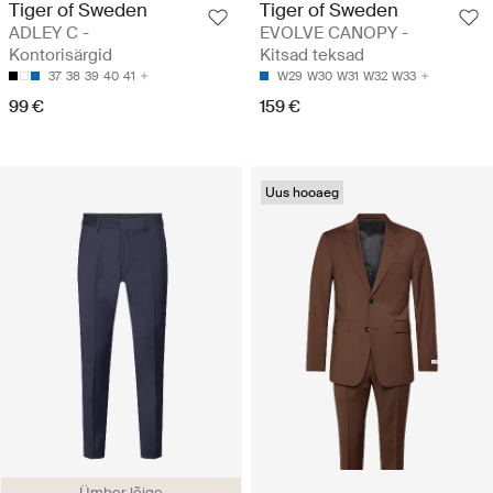
Tiger of Sweden
Tiger of Sweden
ADLEY C -
EVOLVE CANOPY -
Kontorisärgid
Kitsad teksad
37
38
39
40
41
W29
W30
W31
W32
W33
99 €
159 €
Uus hooaeg
Ümber lõige