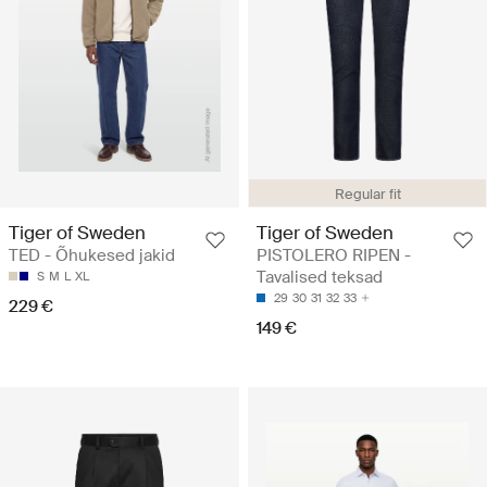
Regular fit
Tiger of Sweden
Tiger of Sweden
TED - Õhukesed jakid
PISTOLERO RIPEN -
Tavalised teksad
S
M
L
XL
29
30
31
32
33
229 €
149 €