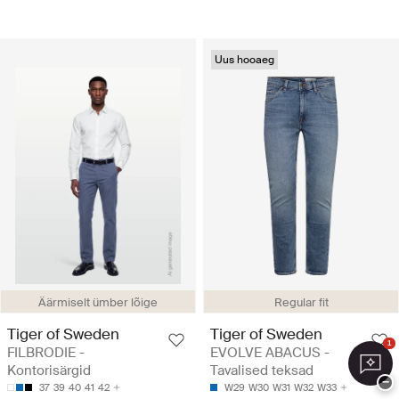
Uus hooaeg
Äärmiselt ümber lõige
Regular fit
Tiger of Sweden
Tiger of Sweden
1
FILBRODIE -
EVOLVE ABACUS -
Kontorisärgid
Tavalised teksad
−
37
39
40
41
42
W29
W30
W31
W32
W33