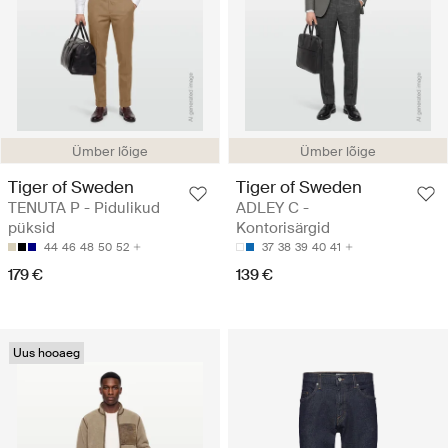
Ümber lõige
Ümber lõige
Tiger of Sweden
Tiger of Sweden
TENUTA P - Pidulikud
ADLEY C -
püksid
Kontorisärgid
44
46
48
50
52
37
38
39
40
41
179 €
139 €
Uus hooaeg