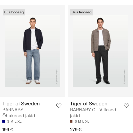
Uus hooaeg
Uus hooaeg
Tiger of Sweden
Tiger of Sweden
BARNABY L -
BARNABY C - Villased
Õhukesed jakid
jakid
S
M
L
XL
S
M
L
XL
199 €
279 €