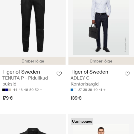
Ümber lõige
Ümber lõige
Tiger of Sweden
Tiger of Sweden
TENUTA P - Pidulikud
ADLEY C -
püksid
Kontorisärgid
44
46
48
50
52
37
38
39
40
41
179 €
139 €
Uus hooaeg