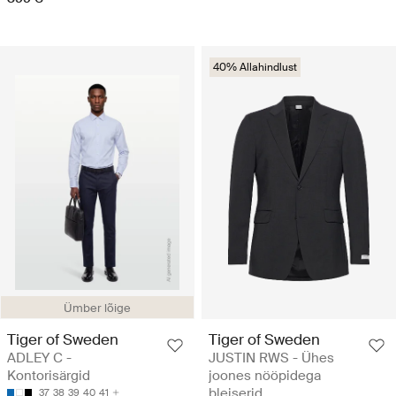
40% Allahindlust
Ümber lõige
Tiger of Sweden
Tiger of Sweden
ADLEY C -
JUSTIN RWS - Ühes
Kontorisärgid
joones nööpidega
bleiserid
37
38
39
40
41