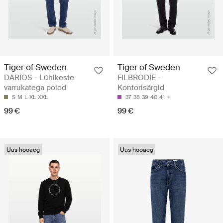
Tiger of Sweden
Tiger of Sweden
DARIOS - Lühikeste
FILBRODIE -
varrukatega polod
Kontorisärgid
S
M
L
XL
XXL
37
38
39
40
41
99 €
99 €
Uus hooaeg
Uus hooaeg