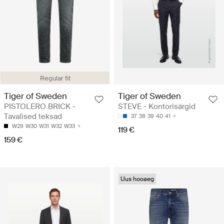
Regular fit
Tiger of Sweden
Tiger of Sweden
PISTOLERO BRICK -
STEVE - Kontorisärgid
Tavalised teksad
37
38
39
40
41
W29
W30
W31
W32
W33
119 €
159 €
Uus hooaeg