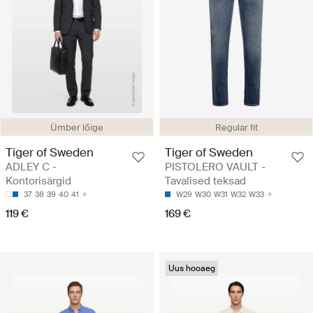
Ümber lõige
Regular fit
Tiger of Sweden
Tiger of Sweden
ADLEY C -
PISTOLERO VAULT -
Kontorisärgid
Tavalised teksad
37
38
39
40
41
W29
W30
W31
W32
W33
119 €
169 €
Uus hooaeg