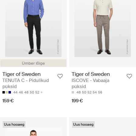
Ümber lõige
Tiger of Sweden
Tiger of Sweden
TENUTA C - Pidulikud
ISCOVE - Vabaaja
püksid
püksid
44
46
48
50
52
48
50
52
54
56
159 €
199 €
Uus hooaeg
Uus hooaeg