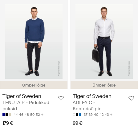
Ümber lõige
Ümber lõige
Tiger of Sweden
Tiger of Sweden
TENUTA P - Pidulikud
ADLEY C -
püksid
Kontorisärgid
44
46
48
50
52
37
39
40
42
43
179 €
99 €