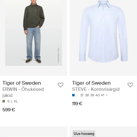
Tiger of Sweden
Tiger of Sweden
ERWIN - Õhukesed
STEVE - Kontorisärgid
jakid
37
38
39
40
41
S
L
XL
119 €
599 €
Uus hooaeg