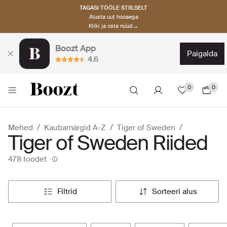
TAGASI TÖÖLE STIILSELT
Alusta uut hooaega
Kliki ja osta nüüd→
Boozt App
paigalda
4.6
0
0
Mehed
Kaubamärgid A-Z
Tiger of Sweden
Tiger of Sweden Riided
478 toodet
filtrid
sorteeri alus