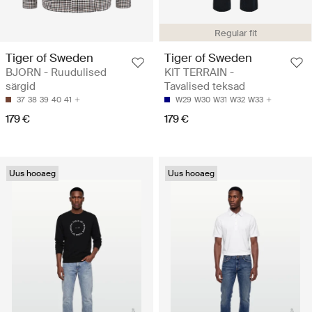
Regular fit
Tiger of Sweden
Tiger of Sweden
BJORN - Ruudulised
KIT TERRAIN -
särgid
Tavalised teksad
37
38
39
40
41
W29
W30
W31
W32
W33
179 €
179 €
Uus hooaeg
Uus hooaeg