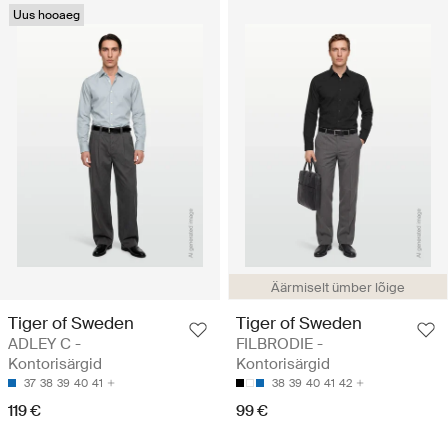
Uus hooaeg
Äärmiselt ümber lõige
Tiger of Sweden
Tiger of Sweden
ADLEY C -
FILBRODIE -
Kontorisärgid
Kontorisärgid
37
38
39
40
41
38
39
40
41
42
119 €
99 €