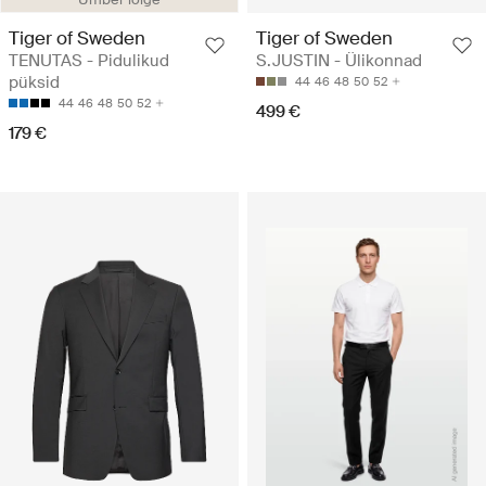
Tiger of Sweden
Tiger of Sweden
TENUTAS - Pidulikud
S.JUSTIN - Ülikonnad
püksid
44
46
48
50
52
44
46
48
50
52
499 €
179 €