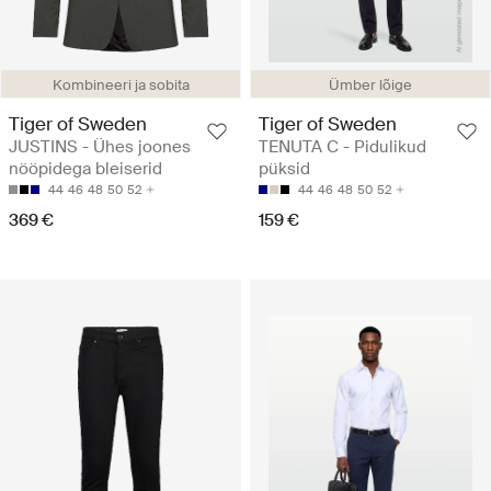
Kombineeri ja sobita
Ümber lõige
Tiger of Sweden
Tiger of Sweden
JUSTINS - Ühes joones
TENUTA C - Pidulikud
nööpidega bleiserid
püksid
44
46
48
50
52
44
46
48
50
52
369 €
159 €