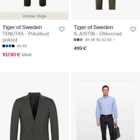
Ümber lõige
Tiger of Sweden
Tiger of Sweden
TENUTAS - Pidulikud
S.JUSTIN - Ülikonnad
püksid
46
48
50
52
54
44
56
499 €
107.40 €
179 €