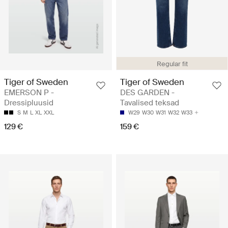
Regular fit
Tiger of Sweden
Tiger of Sweden
EMERSON P -
DES GARDEN -
Dressipluusid
Tavalised teksad
S
M
L
XL
XXL
W29
W30
W31
W32
W33
129 €
159 €