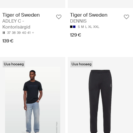
Tiger of Sweden
Tiger of Sweden
ADLEY C -
DENNIS
Kontorisärgid
S
M
L
XL
XXL
37
38
39
40
41
129 €
139 €
Uus hooaeg
Uus hooaeg