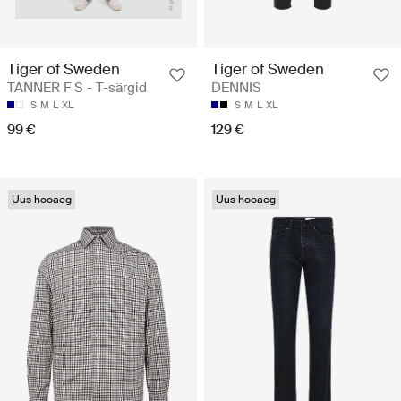
Tiger of Sweden
Tiger of Sweden
TANNER F S - T-särgid
DENNIS
S
M
L
XL
S
M
L
XL
99 €
129 €
Uus hooaeg
Uus hooaeg