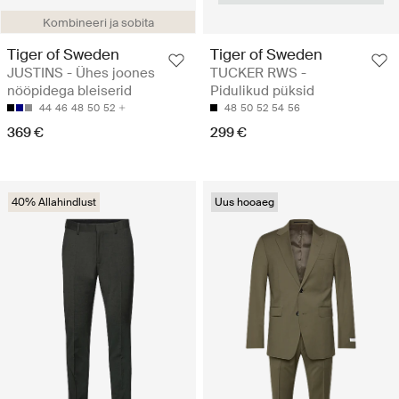
Kombineeri ja sobita
Tiger of Sweden
Tiger of Sweden
JUSTINS - Ühes joones
TUCKER RWS -
nööpidega bleiserid
Pidulikud püksid
44
46
48
50
52
48
50
52
54
56
369 €
299 €
40% Allahindlust
Uus hooaeg