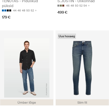
TENUTAS - Pidulikud
S.JUSTIN - Ülikonnad
püksid
46
48
50
52
54
44
46
48
50
52
499 €
179 €
Uus hooaeg
Ümber lõige
Slim fit