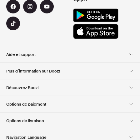
Aide et support
Service client
Livraison
Plus d´information sur Boozt
Retours
Paiement
A propos de nous
Bon d'achat officiel
Découvrez Boozt
Cartes cadeaux
Nos applis
Carrière
Informations sur
Club Boozt
Options de paiement
l'entreprise
Investor relations
Responsabilité
Options de livraison
Presse et récompenses
Boozt Outlet
Navigation Language