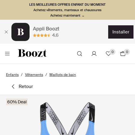
LES MEILLEURES OFFRES ENFANT DU MOMENT
Achetez vêtements, manteaux et chaussures
Achetez maintenant →
Appli Boozt
installer
4.6
0
0
Enfants
Vêtements
Maillots de bain
retour
60% Deal