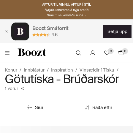
AFTUR TIL VINNU, AFTUR Í STÍL
Byrjaðu snemma á nýju árstíð
Smelltu & verslaðu núna→
Boozt Smáforrit
setja upp
4.6
0
0
Konur
Innblástur
Inspiration
Vinsældir í Tísku
Götutíska - Brúðarskór
1 vörur
síur
raða eftir