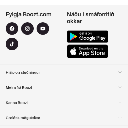
Fylgja Boozt.com
Náðu í smáforritið
okkar
Hjálp og stuðningur
Viðskiptavinaþjónusta
Afhending
Meira frá Boozt
SKIL
GREIÐSLA
Um Okkur
Opinber tilboðsmiðasíða
Kanna Boozt
Gjafakort
Forritin okkar
Starfsferill
UPPLÝSINGAR UM
Club Boozt
Greiðslumöguleikar
FYRIRTÆKIÐ