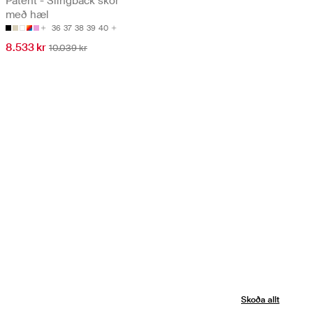
Patent - Slingback skór
með hæl
36
37
38
39
40
8.533 kr
10.039 kr
Skoða allt