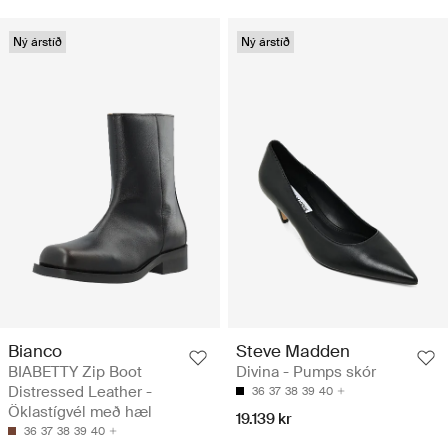
Ný árstíð
Ný árstíð
Bianco
Steve Madden
BIABETTY Zip Boot
Divina - Pumps skór
Distressed Leather -
36
37
38
39
40
Öklastígvél með hæl
19.139 kr
36
37
38
39
40