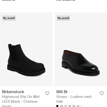
Ný árstíð
Ný árstíð
Birkenstock
Billi Bi
Highwood Slip On Mid
Shoes - Loafers með
LEOI Black - Chelsea
hæl
boots
36
37
38
39
40