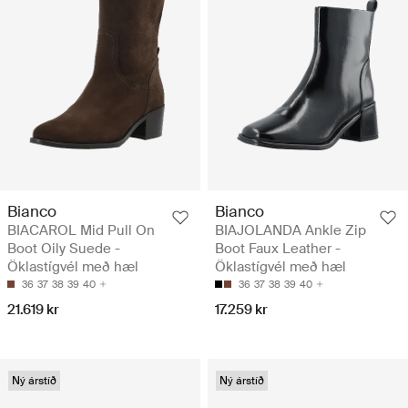
Bianco
Bianco
BIACAROL Mid Pull On
BIAJOLANDA Ankle Zip
Boot Oily Suede -
Boot Faux Leather -
Öklastígvél með hæl
Öklastígvél með hæl
36
37
38
39
40
36
37
38
39
40
21.619 kr
17.259 kr
Ný árstíð
Ný árstíð