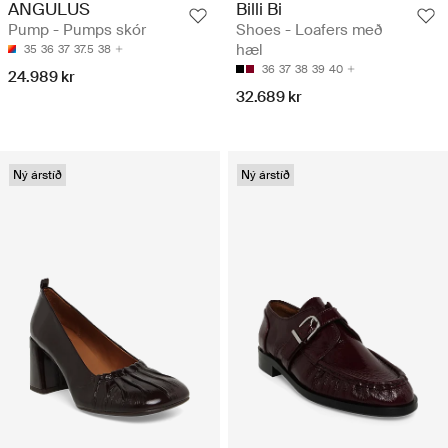
ANGULUS
Billi Bi
Pump - Pumps skór
Shoes - Loafers með
hæl
35
36
37
37.5
38
36
37
38
39
40
24.989 kr
32.689 kr
Ný árstíð
Ný árstíð