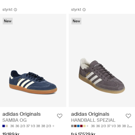
styrkt
styrkt
New
New
adidas Originals
adidas Originals
SAMBA OG
HANDBALL SPEZIAL
36
36 2/3
37 1/3
38
38 2/3
36
36 2/3
37 1/3
38
38 2/3
19.189 kr
frá 17.529 kr