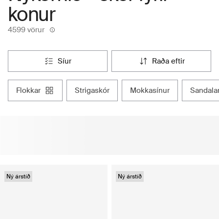
konur
4599 vörur
síur
raða eftir
flokkar
strigaskór
mokkasínur
sandala
Ný árstíð
Ný árstíð