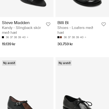
Steve Madden
Billi Bi
Kandy - Slingback skór
Shoes - Loafers með
með hæl
hæl
36
37
38
39
40
36
37
38
39
40
19.139 kr
30.759 kr
Ný árstíð
Ný árstíð