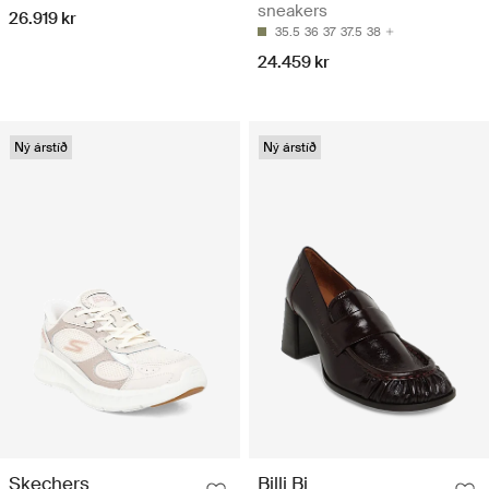
sneakers
26.919 kr
35.5
36
37
37.5
38
24.459 kr
Ný árstíð
Ný árstíð
Skechers
Billi Bi