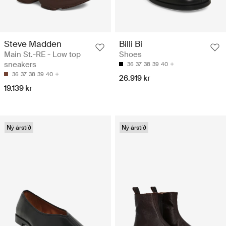
Steve Madden
Billi Bi
Main St.-RE - Low top
Shoes
sneakers
36
37
38
39
40
36
37
38
39
40
26.919 kr
19.139 kr
Ný árstíð
Ný árstíð