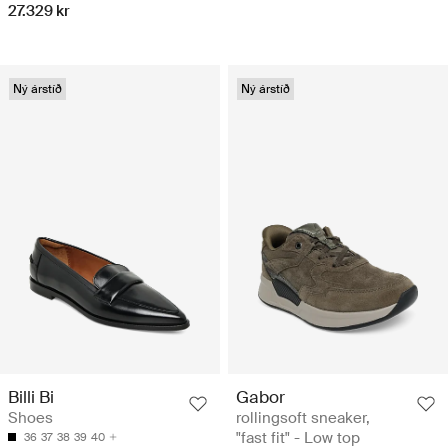
27.329 kr
Ný árstíð
Ný árstíð
Billi Bi
Gabor
Shoes
rollingsoft sneaker,
"fast fit" - Low top
36
37
38
39
40