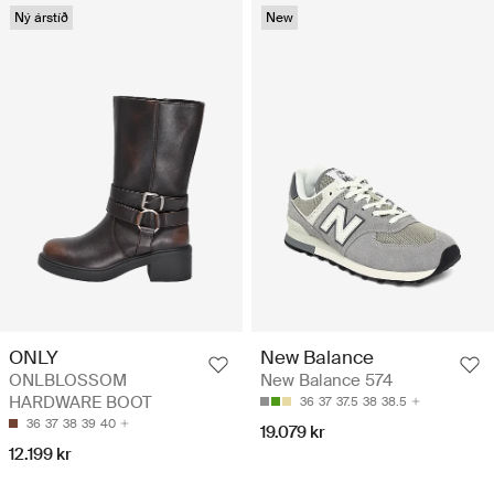
Ný árstíð
New
ONLY
New Balance
ONLBLOSSOM
New Balance 574
HARDWARE BOOT
36
37
37.5
38
38.5
36
37
38
39
40
19.079 kr
12.199 kr