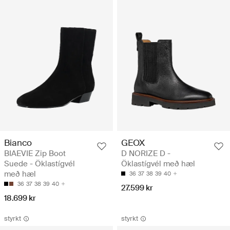
Bianco
GEOX
BIAEVIE Zip Boot
D NORIZE D -
Suede - Öklastígvél
Öklastígvél með hæl
með hæl
36
37
38
39
40
36
37
38
39
40
27.599 kr
18.699 kr
styrkt
styrkt