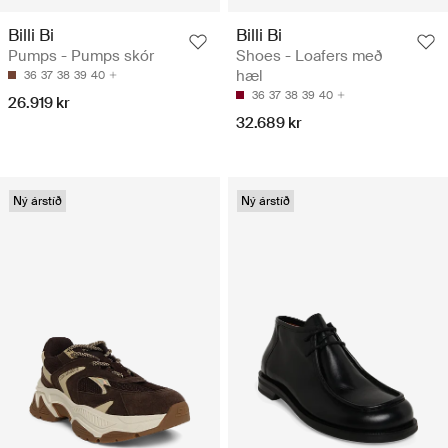
Billi Bi
Billi Bi
Pumps - Pumps skór
Shoes - Loafers með
hæl
36
37
38
39
40
36
37
38
39
40
26.919 kr
32.689 kr
Ný árstíð
Ný árstíð