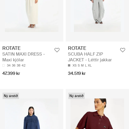
ROTATE
ROTATE
SATIN MAXI DRESS -
SCUBA HALF ZIP
Maxi kjólar
JACKET - Léttir jakkar
34
36
38
42
XS
S
M
L
XL
47.399 kr
34.519 kr
Ný árstíð
Ný árstíð