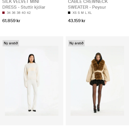
SILK VELVET MINI
CABLE CREWNECK
DRESS - Stuttir kjólar
SWEATER - Peysur
34
36
38
40
42
XS
S
M
L
XL
61.859 kr
43.159 kr
Ný árstíð
Ný árstíð