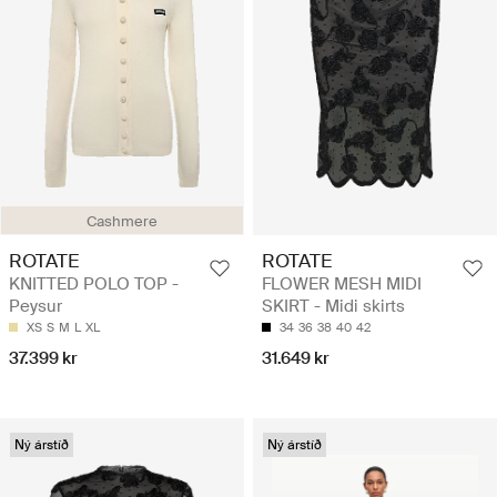
Cashmere
ROTATE
ROTATE
KNITTED POLO TOP -
FLOWER MESH MIDI
Peysur
SKIRT - Midi skirts
XS
S
M
L
XL
34
36
38
40
42
37.399 kr
31.649 kr
Ný árstíð
Ný árstíð