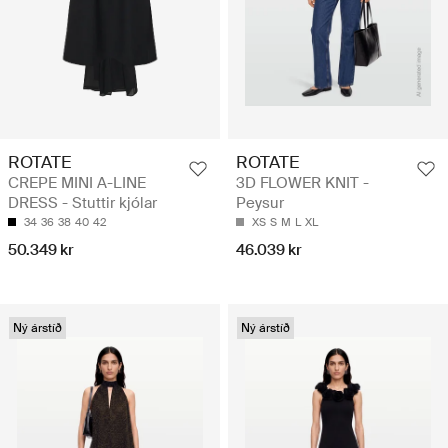
ROTATE
ROTATE
CREPE MINI A-LINE
3D FLOWER KNIT -
DRESS - Stuttir kjólar
Peysur
34
36
38
40
42
XS
S
M
L
XL
50.349 kr
46.039 kr
Ný árstíð
Ný árstíð