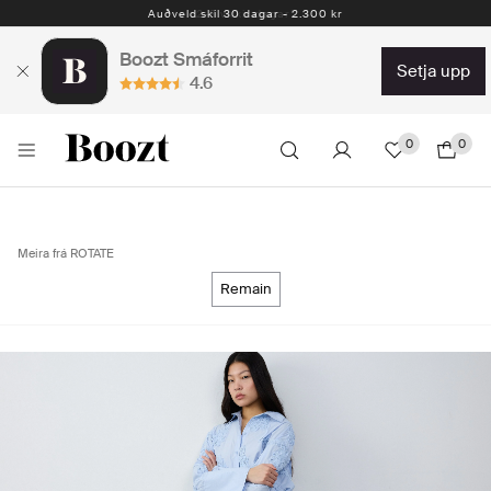
Auðveld skil 30 dagar - 2.300 kr
Boozt Smáforrit
setja upp
4.6
0
0
Meira frá ROTATE
remain