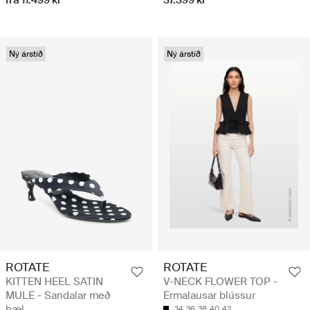
Ný árstíð
Ný árstíð
ROTATE
ROTATE
KITTEN HEEL SATIN
V-NECK FLOWER TOP -
MULE - Sandalar með
Ermalausar blússur
hæl
34
36
38
40
42