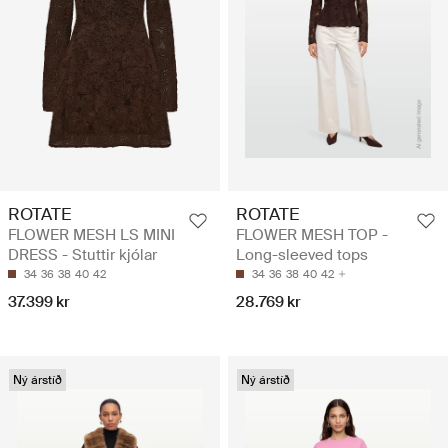
ROTATE
ROTATE
FLOWER MESH LS MINI
FLOWER MESH TOP -
DRESS - Stuttir kjólar
Long-sleeved tops
34
36
38
40
42
34
36
38
40
42
37.399 kr
28.769 kr
Ný árstíð
Ný árstíð