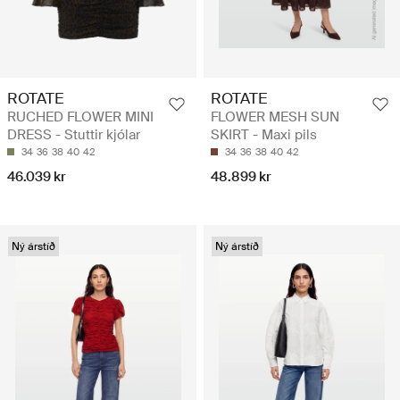
ROTATE
ROTATE
RUCHED FLOWER MINI
FLOWER MESH SUN
DRESS - Stuttir kjólar
SKIRT - Maxi pils
34
36
38
40
42
34
36
38
40
42
46.039 kr
48.899 kr
Ný árstíð
Ný árstíð