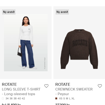
Ný árstíð
Ný árstíð
ROTATE
ROTATE
LONG SLEEVE T-SHIRT
CREWNECK SWEATER
- Long-sleeved tops
- Peysur
34
36
38
40
42
XS
S
M
L
XL
frá 11.499 kr
37.399 kr