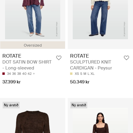
Oversized
ROTATE
ROTATE
DOT SATIN BOW SHIRT
SCULPTURED KNIT
- Long-sleeved
CARDIGAN - Peysur
34
36
38
40
42
XS
S
M
L
XL
37.399 kr
50.349 kr
Ný árstíð
Ný árstíð