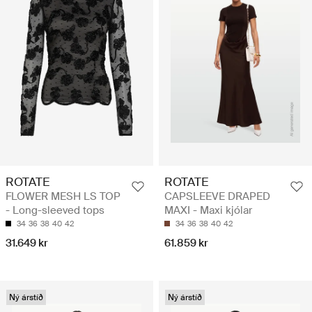
ROTATE
ROTATE
FLOWER MESH LS TOP
CAPSLEEVE DRAPED
- Long-sleeved tops
MAXI - Maxi kjólar
34
36
38
40
42
34
36
38
40
42
31.649 kr
61.859 kr
Ný árstíð
Ný árstíð