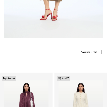
Versla útlit
Ný árstíð
Ný árstíð