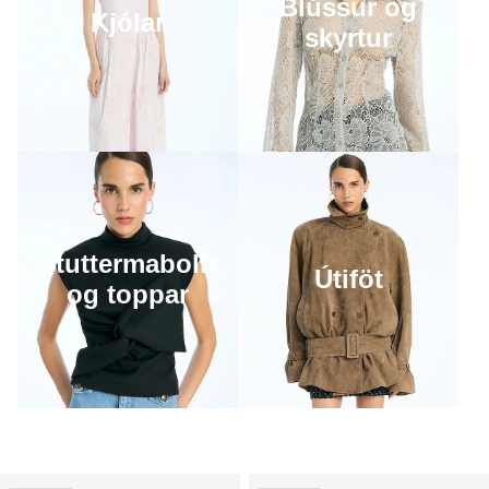
Blússur og
Kjólar
skyrtur
Stuttermabolir
Útiföt
og toppar