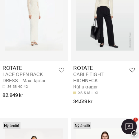
ROTATE
ROTATE
LACE OPEN BACK
CABLE TIGHT
DRESS - Maxi kjólar
HIGHNECK -
Rúllukragar
36
38
40
42
XS
S
M
L
XL
82.949 kr
34.519 kr
1
Ný árstíð
Ný árstíð
−