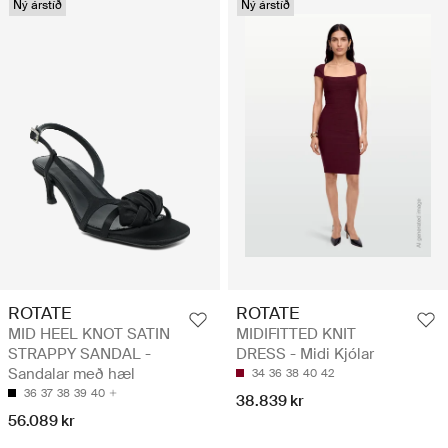
Ný árstíð
Ný árstíð
ROTATE
ROTATE
MID HEEL KNOT SATIN
MIDIFITTED KNIT
STRAPPY SANDAL -
DRESS - Midi Kjólar
Sandalar með hæl
34
36
38
40
42
36
37
38
39
40
38.839 kr
56.089 kr