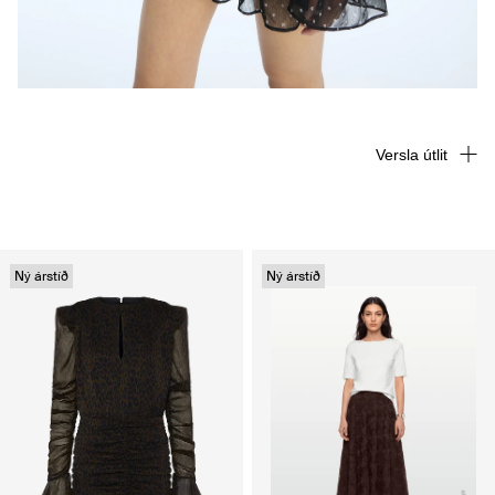
Versla útlit
Ný árstíð
Ný árstíð