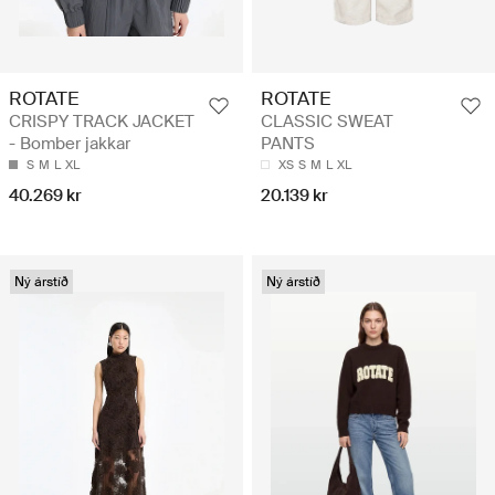
ROTATE
ROTATE
CRISPY TRACK JACKET
CLASSIC SWEAT
- Bomber jakkar
PANTS
S
M
L
XL
XS
S
M
L
XL
40.269 kr
20.139 kr
Ný árstíð
Ný árstíð