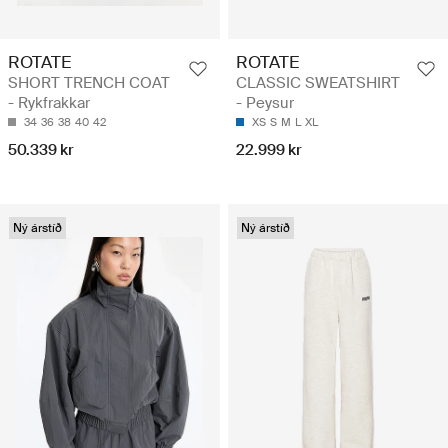
ROTATE
ROTATE
SHORT TRENCH COAT
CLASSIC SWEATSHIRT
- Rykfrakkar
- Peysur
34
36
38
40
42
XS
S
M
L
XL
50.339 kr
22.999 kr
Ný árstíð
Ný árstíð