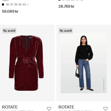
36
37
38
39
40
28.769 kr
56.089 kr
Ný árstíð
Ný árstíð
ROTATE
ROTATE