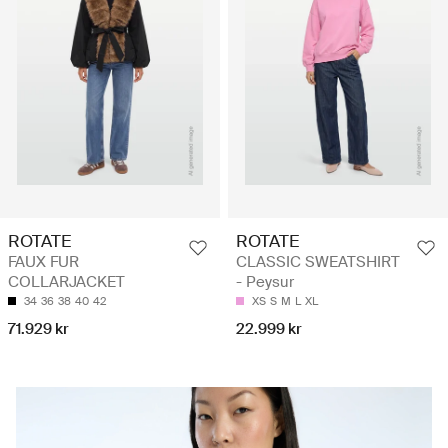
ROTATE
ROTATE
FAUX FUR
CLASSIC SWEATSHIRT
COLLARJACKET
- Peysur
34
36
38
40
42
XS
S
M
L
XL
71.929 kr
22.999 kr