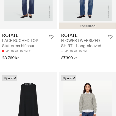
Oversized
ROTATE
ROTATE
LACE RUCHED TOP -
FLOWER OVERSIZED
Stutterma blússur
SHIRT - Long-sleeved
34
36
38
40
42
34
36
38
40
42
28.769 kr
37.399 kr
Ný árstíð
Ný árstíð