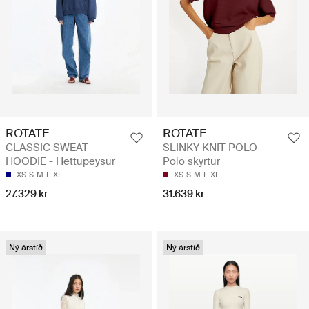
ROTATE
ROTATE
CLASSIC SWEAT
SLINKY KNIT POLO -
HOODIE - Hettupeysur
Polo skyrtur
XS
S
M
L
XL
XS
S
M
L
XL
27.329 kr
31.639 kr
Ný árstíð
Ný árstíð