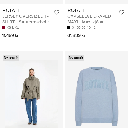
ROTATE
ROTATE
JERSEY OVERSIZED T-
CAPSLEEVE DRAPED
SHIRT - Stuttermarbolir
MAXI - Maxi kjólar
XS
L
XL
34
36
38
40
42
11.499 kr
61.839 kr
Ný árstíð
Ný árstíð