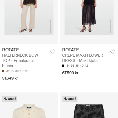
ROTATE
ROTATE
HALTERNECK BOW
CREPE MAXI FLOWER
TOP - Ermalausar
DRESS - Maxi kjólar
blússur
34
36
38
40
42
34
36
38
40
42
67.599 kr
31.649 kr
Ný árstíð
Ný árstíð