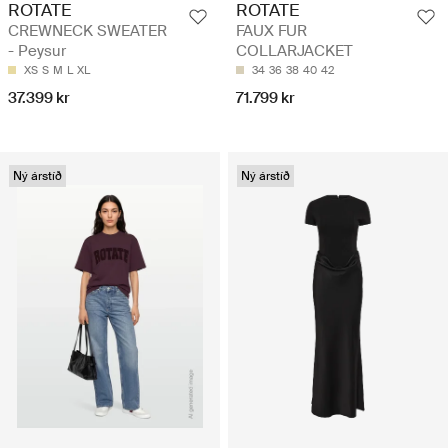
ROTATE
ROTATE
CREWNECK SWEATER
FAUX FUR
- Peysur
COLLARJACKET
XS
S
M
L
XL
34
36
38
40
42
37.399 kr
71.799 kr
Ný árstíð
Ný árstíð