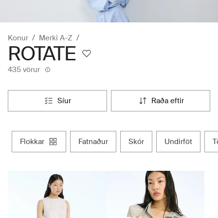
Konur
Merki A-Z
ROTATE
435 vörur
síur
raða eftir
flokkar
fatnaður
skór
undirföt