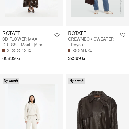
ROTATE
ROTATE
3D FLOWER MAXI
CREWNECK SWEATER
DRESS - Maxi kjólar
- Peysur
34
36
38
40
42
XS
S
M
L
XL
61.839 kr
37.399 kr
Ný árstíð
Ný árstíð