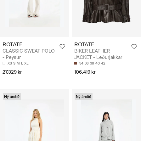
ROTATE
ROTATE
CLASSIC SWEAT POLO
BIKER LEATHER
- Peysur
JACKET - Leðurjakkar
XS
S
M
L
XL
34
36
38
40
42
27.329 kr
106.419 kr
Ný árstíð
Ný árstíð