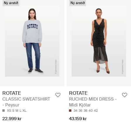
Ný árstíð
Ný árstíð
ROTATE
ROTATE
CLASSIC SWEATSHIRT
RUCHED MIDI DRESS -
- Peysur
Midi Kjólar
XS
S
M
L
XL
34
36
38
40
42
22.999 kr
43.159 kr