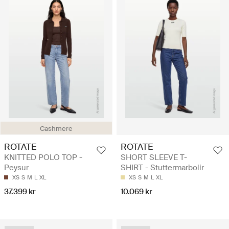
Cashmere
ROTATE
ROTATE
KNITTED POLO TOP -
SHORT SLEEVE T-
Peysur
SHIRT - Stuttermarbolir
XS
S
M
L
XL
XS
S
M
L
XL
37.399 kr
10.069 kr