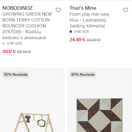
NOBODINOZ
That's Mine
GROWING GREEN NEW
Foam play mat navy
BORN TERRY COTTON
blue - Lavinamieji,
BOUNCER CUSHION
žaidimų kilimėliai
37X70X6 - Kūdikių
ONE SIZE
kėdutės ir aksesuarai
24.49 €
34.99 €
ONE SIZE
39.17 €
55.95 €
30% Nuolaida
30% Nuolaida