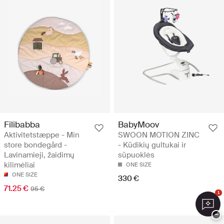
Filibabba
BabyMoov
Aktivitetstæppe - Min
SWOON MOTION ZINC
store bondegård -
- Kūdikių gultukai ir
Lavinamieji, žaidimų
sūpuoklės
kilimėliai
ONE SIZE
ONE SIZE
330 €
71.25 €
95 €
1
−