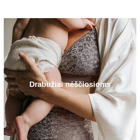
Drabužiai nėščiosioms