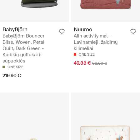
BabyBjörn
Nuuroo
BabyBjörn Bouncer
Alin activity mat -
Bliss, Woven, Petal
Lavinamieji, žaidimų
Quilt, Dark Green -
kilimėliai
Kūdikių gultukai ir
ONE SIZE
sūpuoklės
49.88 €
66.50 €
ONE SIZE
219.90 €