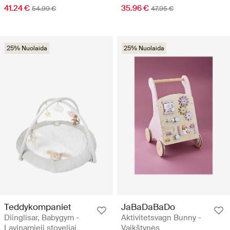
41.24 €
35.96 €
54.99 €
47.95 €
25% Nuolaida
25% Nuolaida
Teddykompaniet
JaBaDaBaDo
Diinglisar, Babygym -
Aktivitetsvagn Bunny -
Lavinamieji stoveliai
Vaikštynės