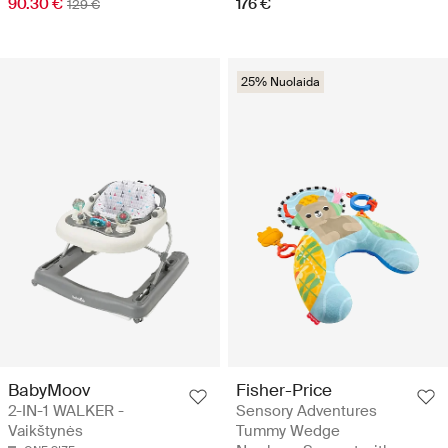
90.30 €
176 €
129 €
25% Nuolaida
BabyMoov
Fisher-Price
2-IN-1 WALKER -
Sensory Adventures
Vaikštynės
Tummy Wedge