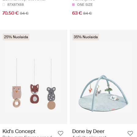
87X87X68
ONE SIZE
70.50 €
63 €
94 €
84 €
25% Nuolaida
35% Nuolaida
Kid's Concept
Done by Deer