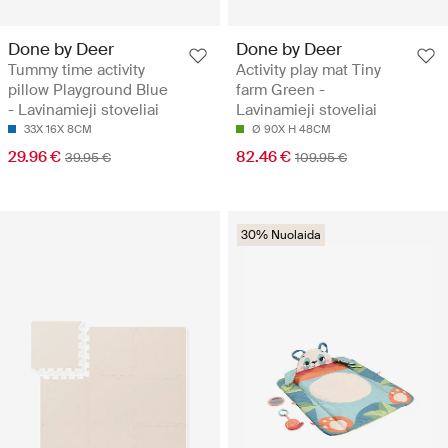
Done by Deer
Done by Deer
Tummy time activity
Activity play mat Tiny
pillow Playground Blue
farm Green -
- Lavinamieji stoveliai
Lavinamieji stoveliai
33X 16X 8CM
Ø 90X H 48CM
29.96 €
82.46 €
39.95 €
109.95 €
30% Nuolaida