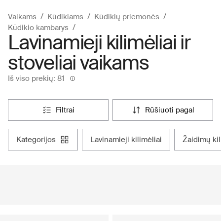
Vaikams
Kūdikiams
Kūdikių priemonės
Kūdikio kambarys
Lavinamieji kilimėliai ir
stoveliai vaikams
Iš viso prekių: 81
filtrai
rūšiuoti pagal
kategorijos
lavinamieji kilimėliai
žaidimų ki