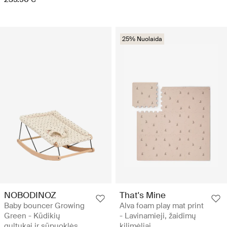
25% Nuolaida
NOBODINOZ
That's Mine
Baby bouncer Growing
Alva foam play mat print
Green - Kūdikių
- Lavinamieji, žaidimų
gultukai ir sūpuoklės
kilimėliai