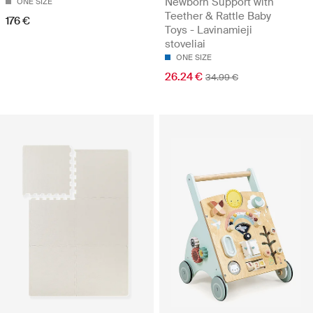
Newborn Support with
ONE SIZE
Teether & Rattle Baby
176 €
Toys - Lavinamieji
stoveliai
ONE SIZE
26.24 €
34.99 €