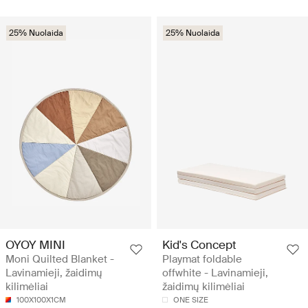
25% Nuolaida
25% Nuolaida
OYOY MINI
Kid's Concept
Moni Quilted Blanket -
Playmat foldable
Lavinamieji, žaidimų
offwhite - Lavinamieji,
kilimėliai
žaidimų kilimėliai
100X100X1CM
ONE SIZE