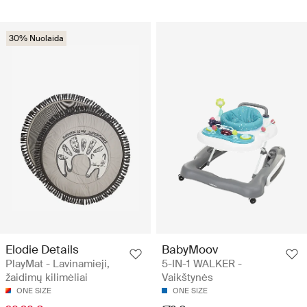
30% Nuolaida
Elodie Details
BabyMoov
PlayMat - Lavinamieji,
5-IN-1 WALKER -
žaidimų kilimėliai
Vaikštynės
ONE SIZE
ONE SIZE