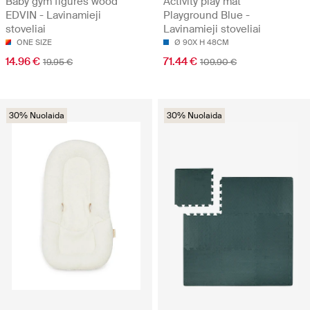
Baby gym figures wood
Activity play mat
EDVIN - Lavinamieji
Playground Blue -
stoveliai
Lavinamieji stoveliai
ONE SIZE
Ø 90X H 48CM
14.96 €
71.44 €
19.95 €
109.90 €
30% Nuolaida
30% Nuolaida