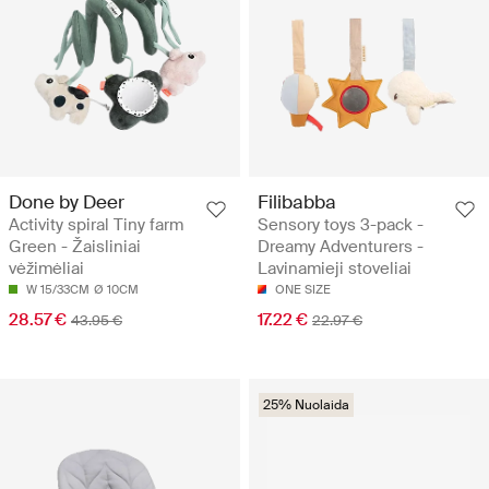
Done by Deer
Filibabba
Activity spiral Tiny farm
Sensory toys 3-pack -
Green - Žaisliniai
Dreamy Adventurers -
vėžimėliai
Lavinamieji stoveliai
W 15/33CM
Ø 10CM
ONE SIZE
28.57 €
17.22 €
43.95 €
22.97 €
25% Nuolaida