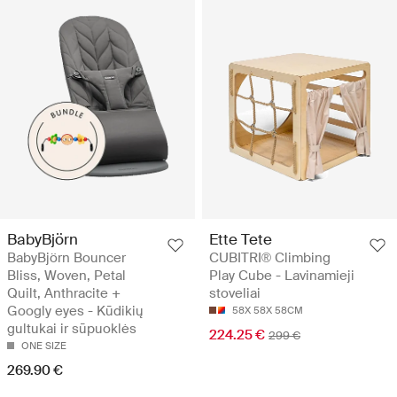
BabyBjörn
Ette Tete
BabyBjörn Bouncer
CUBITRI® Climbing
Bliss, Woven, Petal
Play Cube - Lavinamieji
Quilt, Anthracite +
stoveliai
Googly eyes - Kūdikių
58X 58X 58CM
gultukai ir sūpuoklės
224.25 €
299 €
ONE SIZE
269.90 €