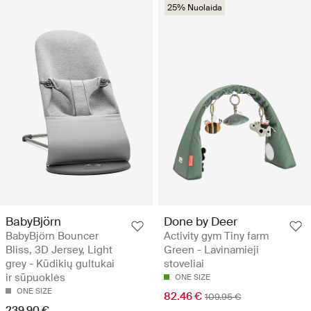
25% Nuolaida
BabyBjörn
Done by Deer
BabyBjörn Bouncer
Activity gym Tiny farm
Bliss, 3D Jersey, Light
Green - Lavinamieji
grey - Kūdikių gultukai
stoveliai
ir sūpuoklės
ONE SIZE
ONE SIZE
82.46 €
109.95 €
239.90 €