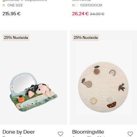
ONE SIZE
100X100X1CM
215.95 €
26.24 €
34.99 €
25% Nuolaida
25% Nuolaida
Done by Deer
Bloomingville