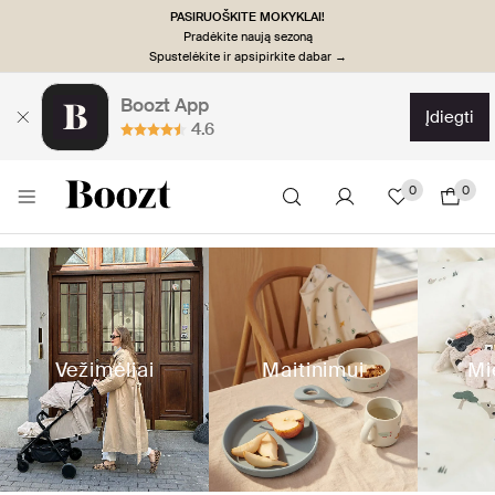
PASIRUOŠKITE MOKYKLAI!
Pradėkite naują sezoną
Spustelėkite ir apsipirkite dabar →
Boozt App
įdiegti
4.6
0
0
Vežimėliai
Maitinimui
Mi