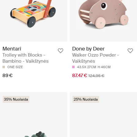
Mentari
Done by Deer
Trolley with Blocks -
Walker Ozzo Powder -
Bambino - Vaikštynės
Vaikštynės
ONE SIZE
43.5X 27CM
H 46CM
89 €
87.47 €
124.95 €
35% Nuolaida
25% Nuolaida