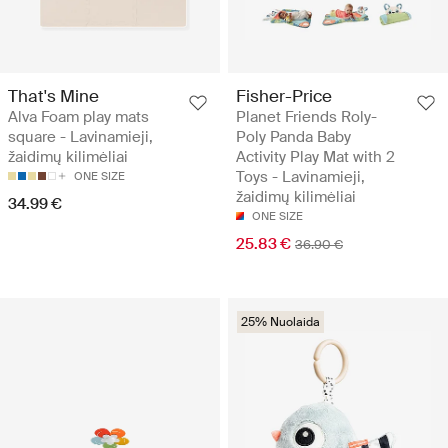
That's Mine
Fisher-Price
Alva Foam play mats
Planet Friends Roly-
square - Lavinamieji,
Poly Panda Baby
žaidimų kilimėliai
Activity Play Mat with 2
Toys - Lavinamieji,
ONE SIZE
žaidimų kilimėliai
34.99 €
ONE SIZE
25.83 €
36.90 €
25% Nuolaida