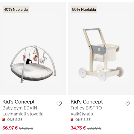
40% Nuolaida
50% Nuolaida
Kid's Concept
Kid's Concept
Baby gym EDVIN -
Trolley BISTRO -
Lavinamieji stoveliai
Vaikštynės
ONE SIZE
ONE SIZE
56.97 €
34.75 €
94.95 €
69.50 €