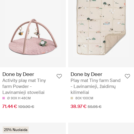
Done by Deer
Done by Deer
Activity play mat Tiny
Play mat Tiny farm Sand
farm Powder -
- Lavinamieji, žaidimų
Lavinamieji stoveliai
kilimėliai
Ø 90X H 48CM
80X 100CM
71.44 €
38.97 €
109.90 €
59.95 €
25% Nuolaida