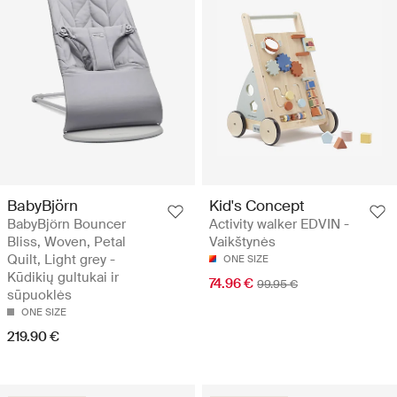
BabyBjörn
Kid's Concept
BabyBjörn Bouncer
Activity walker EDVIN -
Bliss, Woven, Petal
Vaikštynės
Quilt, Light grey -
ONE SIZE
Kūdikių gultukai ir
74.96 €
99.95 €
sūpuoklės
ONE SIZE
219.90 €