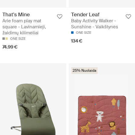
That's Mine
Tender Leaf
Arie foam play mat
Baby Activity Walker -
square - Lavinamieji,
Sunshine - Vaikštynės
žaidimų kilimėliai
ONE SIZE
ONE SIZE
134 €
74.99 €
25% Nuolaida