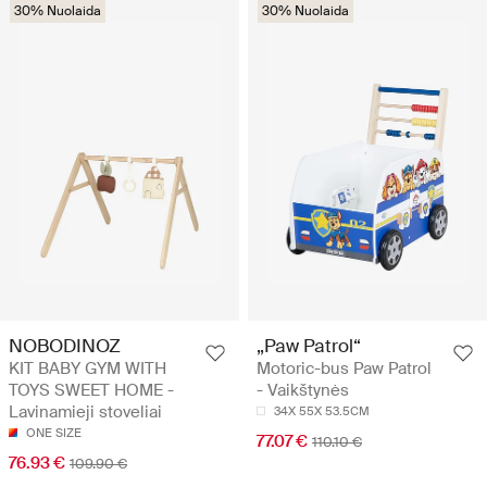
30% Nuolaida
30% Nuolaida
NOBODINOZ
„Paw Patrol“
KIT BABY GYM WITH
Motoric-bus Paw Patrol
TOYS SWEET HOME -
- Vaikštynės
Lavinamieji stoveliai
34X 55X 53.5CM
ONE SIZE
77.07 €
110.10 €
76.93 €
109.90 €