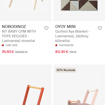
NOBODINOZ
OYOY MINI
KIT BABY GYM WITH
Quilted Aya Blanket -
TOYS VEGGIES -
Lavinamieji, žaidimų
Lavinamieji stoveliai
kilimėliai
ONE SIZE
156X156CM
76.93 €
83.30 €
109.90 €
119 €
30% Nuolaida