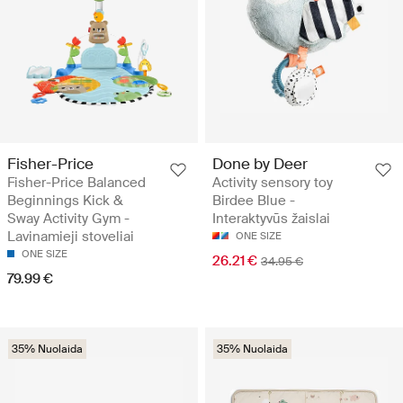
Fisher-Price
Done by Deer
Fisher-Price Balanced
Activity sensory toy
Beginnings Kick &
Birdee Blue -
Sway Activity Gym -
Interaktyvūs žaislai
Lavinamieji stoveliai
ONE SIZE
ONE SIZE
26.21 €
34.95 €
79.99 €
35% Nuolaida
35% Nuolaida