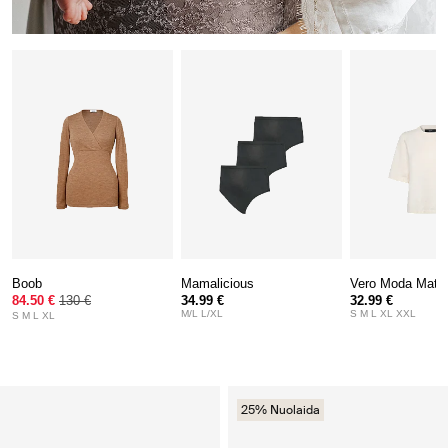
Boob
Mamalicious
Vero Moda Mater
84.50 €
130 €
34.99 €
32.99 €
M/L L/XL
S M L XL XXL
S M L XL
25% Nuolaida