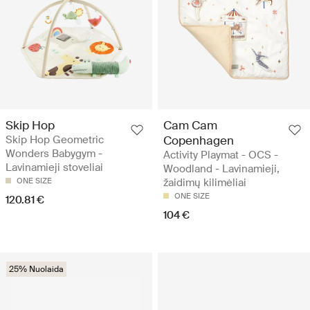
Skip Hop
Cam Cam
Skip Hop Geometric
Copenhagen
Wonders Babygym -
Activity Playmat - OCS -
Lavinamieji stoveliai
Woodland - Lavinamieji,
ONE SIZE
žaidimų kilimėliai
ONE SIZE
120.81 €
104 €
25% Nuolaida