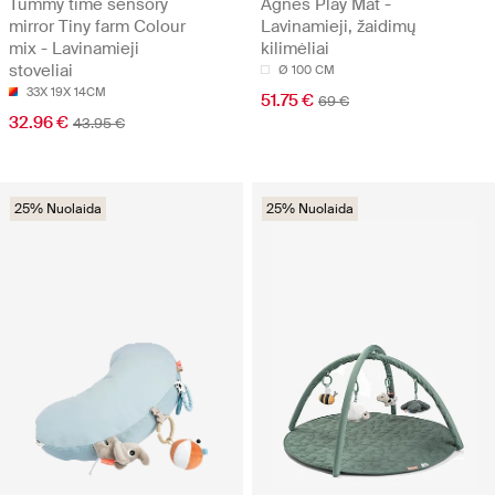
Tummy time sensory
Agnes Play Mat -
mirror Tiny farm Colour
Lavinamieji, žaidimų
mix - Lavinamieji
kilimėliai
stoveliai
Ø 100 CM
33X 19X 14CM
51.75 €
69 €
32.96 €
43.95 €
25% Nuolaida
25% Nuolaida