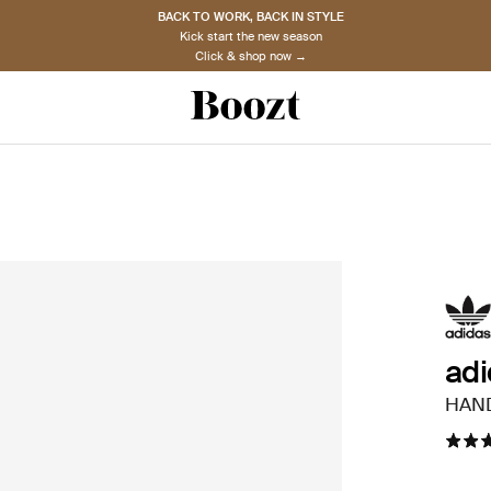
BACK TO WORK, BACK IN STYLE
Kick start the new season
Click & shop now →
adi
HAND