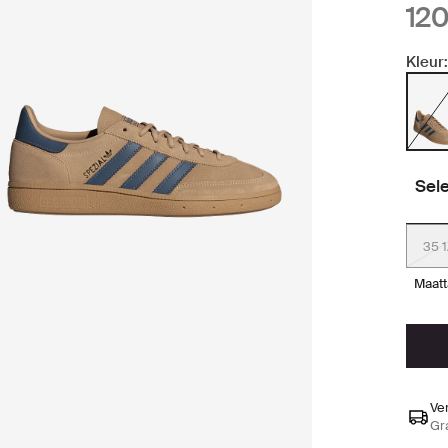
120
Kleur:
Sel
35 1
maat
Ve
Gr