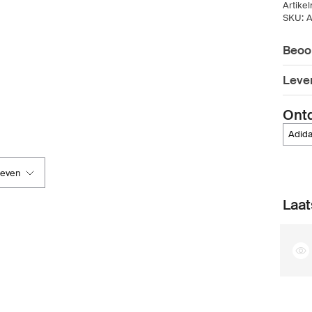
Artike
SKU:
A
Beoo
Leve
Ont
adid
geven
Laat