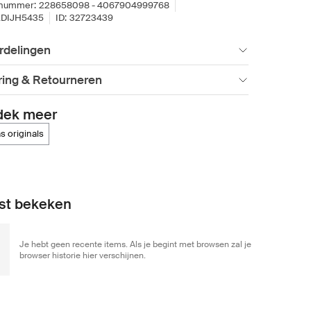
lnummer:
228658098 - 4067904999768
DIJH5435
ID:
32723439
rdelingen
ring & Retourneren
dek meer
as originals
st bekeken
Je hebt geen recente items. Als je begint met browsen zal je
browser historie hier verschijnen.