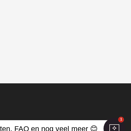
1
jwerken
ucten, FAQ en nog veel meer 😊