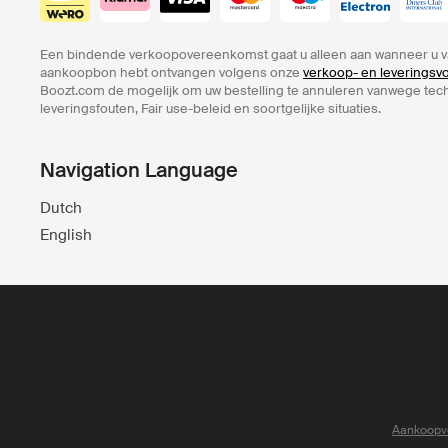
Een bindende verkoopovereenkomst gaat u alleen aan wanneer u v
aankoopbon hebt ontvangen volgens onze
verkoop- en leverings
Boozt.com de mogelijk om uw bestelling te annuleren vanwege te
leveringsfouten, Fair use-beleid en soortgelijke situaties.
Navigation Language
Dutch
English
Aankoopv