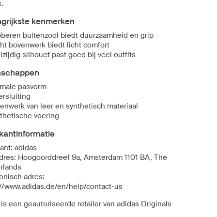
s.
ngrijkste kenmerken
beren buitenzool biedt duurzaamheid en grip
ht bovenwerk biedt licht comfort
lzijdig silhouet past goed bij veel outfits
nschappen
male pasvorm
ersluiting
enwerk van leer en synthetisch materiaal
thetische voering
kantinformatie
ant: adidas
dres: Hoogoorddreef 9a, Amsterdam 1101 BA, The
rlands
ronisch adres:
://www.adidas.de/en/help/contact-us
is een geautoriseerde retailer van adidas Originals