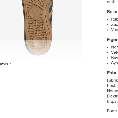
outfit
Bela
Rub
Zac
Vee
Eige
Nor
Vet
Bov
Syn
geven
Fabri
Fabrik
Posta
Nethe
Elekt
https
Boozt 