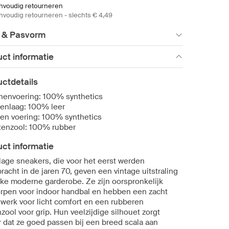
nvoudig retourneren
nvoudig retourneren - slechts € 4,49
 & Pasvorm
ct informatie
ctdetails
nenvoering: 100% synthetics
enlaag: 100% leer
en voering: 100% synthetics
tenzool: 100% rubber
ct informatie
lage sneakers, die voor het eerst werden
racht in de jaren 70, geven een vintage uitstraling
lke moderne garderobe. Ze zijn oorspronkelijk
rpen voor indoor handbal en hebben een zacht
werk voor licht comfort en een rubberen
zool voor grip. Hun veelzijdige silhouet zorgt
r dat ze goed passen bij een breed scala aan