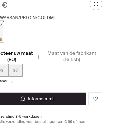
 €
WARSAN/PRLOIN/GOLDMT
ecteer uw maat
Maat van de fabrikant
|
(EU)
(British)
/3
36
tabel
informeer mij
rzending 3-5 werkdagen
atis verzending voor bestellingen van € 69 of meer