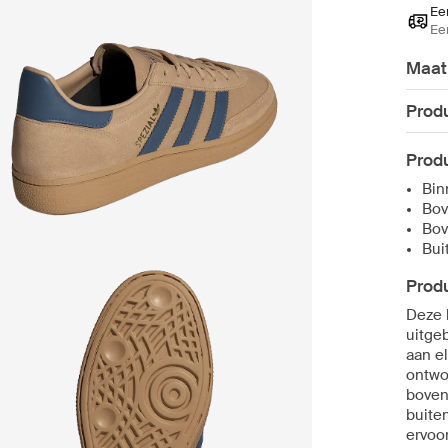
Ee
Ee
Maat
Produ
Produ
Bin
Bov
Bov
Bui
Produ
Deze 
uitgeb
aan e
ontwo
boven
buiten
ervoo