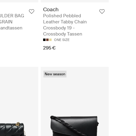
Coach
ULDER BAG
Polished Pebbled
 GRAIN
Leather Tabby Chain
Handtassen
Crossbody 19 -
Crossbody Tassen
ONE SIZE
295 €
New season