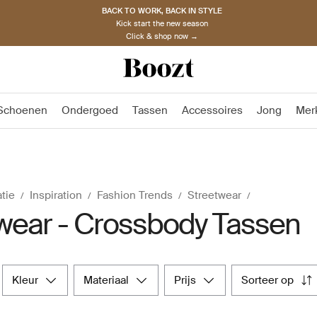
BACK TO WORK, BACK IN STYLE
Kick start the new season
Click & shop now →
Schoenen
Ondergoed
Tassen
Accessoires
Jong
Mer
atie
Inspiration
Fashion Trends
Streetwear
wear - Crossbody Tassen
kleur
materiaal
prijs
sorteer op