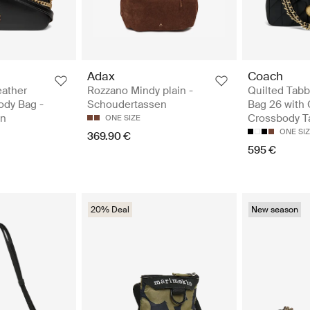
Adax
Coach
eather
Rozzano Mindy plain -
Quilted Tabb
ody Bag -
Schoudertassen
Bag 26 with 
en
Crossbody T
ONE SIZE
ONE SI
369.90 €
595 €
20% Deal
New season