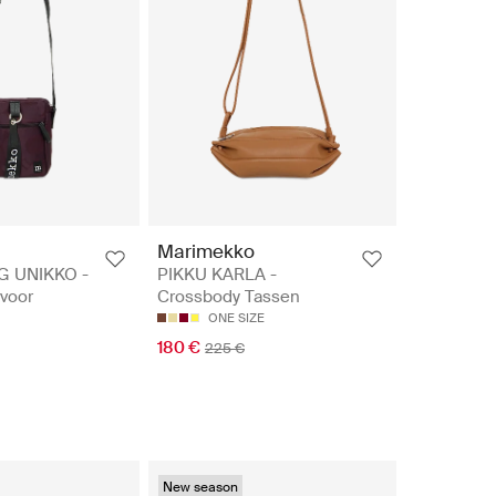
Marimekko
 UNIKKO -
PIKKU KARLA -
voor
Crossbody Tassen
ONE SIZE
180 €
225 €
New season