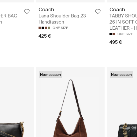
Coach
Coach
ER BAG
Lana Shoulder Bag 23 -
TABBY SHO
n
Handtassen
26 IN SOFT
LEATHER - 
ONE SIZE
ONE SIZE
425 €
495 €
New season
New season