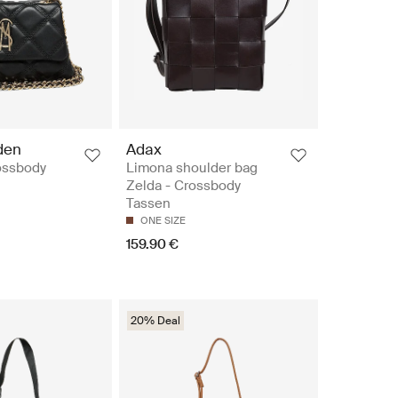
den
Adax
rossbody
Limona shoulder bag
Zelda - Crossbody
Tassen
ONE SIZE
159.90 €
20% Deal