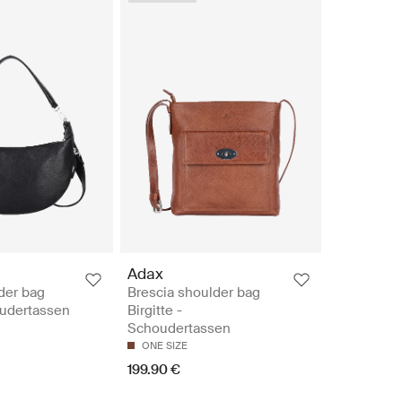
Adax
der bag
Brescia shoulder bag
oudertassen
Birgitte -
Schoudertassen
ONE SIZE
199.90 €