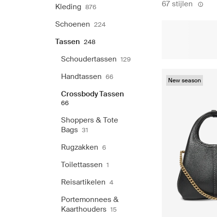
67 stijlen
Kleding
876
Schoenen
224
Tassen
248
Schoudertassen
129
Handtassen
66
New season
Crossbody Tassen
66
Shoppers & Tote
Bags
31
Rugzakken
6
Toilettassen
1
Reisartikelen
4
Portemonnees &
Kaarthouders
15