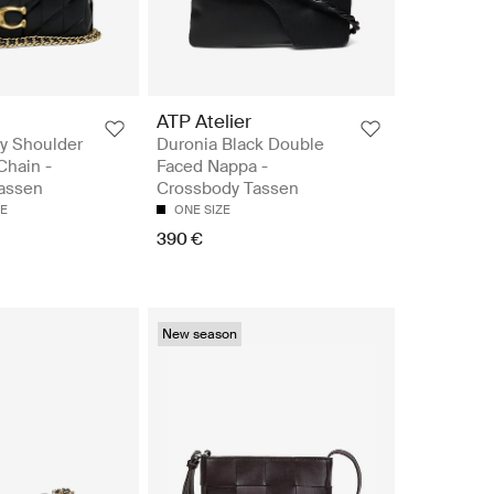
ATP Atelier
y Shoulder
Duronia Black Double
Chain -
Faced Nappa -
assen
Crossbody Tassen
ZE
ONE SIZE
390 €
New season