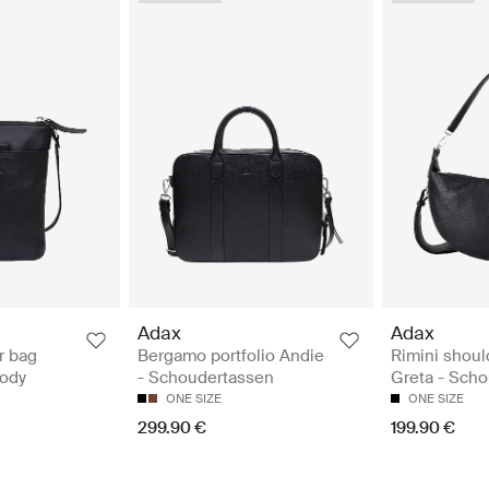
Adax
Adax
r bag
Bergamo portfolio Andie
Rimini shoul
body
- Schoudertassen
Greta - Sch
ONE SIZE
ONE SIZE
299.90 €
199.90 €