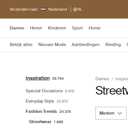
Verzenden naar:
Nederland
NL
Dames
Heren
Kinderen
Sport
Home
Bekijk alles
Nieuwe Mode
Aanbiedingen
Kleding
Inspiration
38 744
Dames
inspir
Street
Special Occasions
9 918
Everyday Style
26 813
Fashion Trends
24 374
merken
Streetwear
1 488