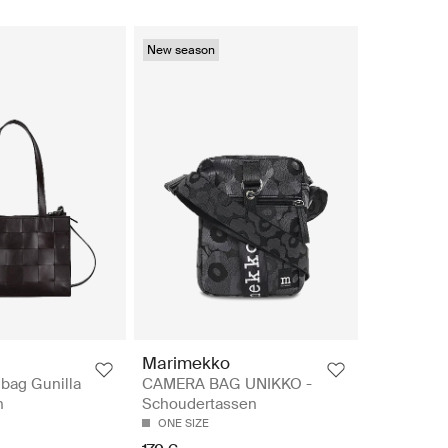
New season
Marimekko
bag Gunilla
CAMERA BAG UNIKKO -
n
Schoudertassen
ONE SIZE