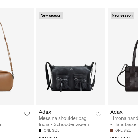
New season
New season
Adax
Adax
Messina shoulder bag
Limona hand
en
India - Schoudertassen
- Handtasse
ONE SIZE
ONE SIZE