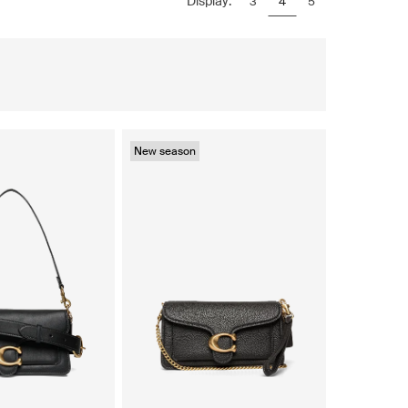
Display:
3
4
5
New season