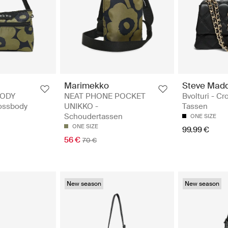
Marimekko
Steve Mad
BODY
NEAT PHONE POCKET
Bvolturi - C
ossbody
UNIKKO -
Tassen
Schoudertassen
ONE SIZE
ONE SIZE
99.99 €
56 €
70 €
New season
New season