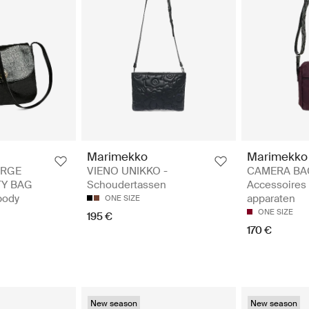
Marimekko
Marimekko
ARGE
VIENO UNIKKO -
CAMERA BAG
TY BAG
Schoudertassen
Accessoires 
body
apparaten
ONE SIZE
ONE SIZE
195 €
170 €
New season
New season