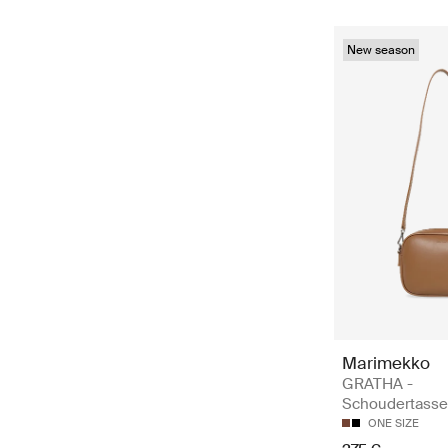
New season
Marimekko
GRATHA -
Schoudertass
ONE SIZE