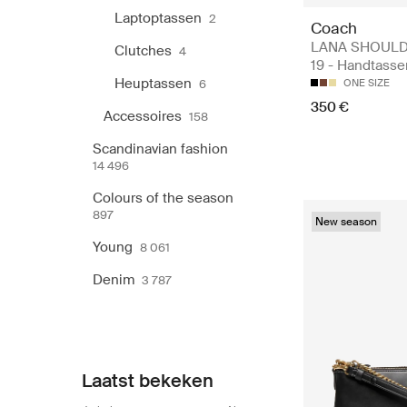
Laptoptassen
2
Coach
LANA SHOULD
Clutches
4
19 - Handtasse
Heuptassen
6
ONE SIZE
350 €
Accessoires
158
Scandinavian fashion
14 496
Colours of the season
897
New season
Young
8 061
Denim
3 787
Laatst bekeken