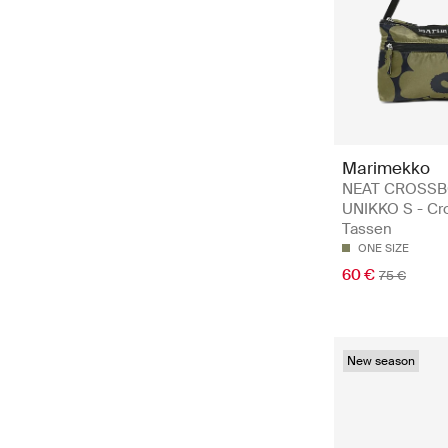
Marimekko
NEAT CROSS
UNIKKO S - Cr
Tassen
ONE SIZE
60 €
75 €
New season