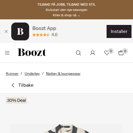
TILBAKE PÅ JOBB, TILBAKE MED STIL
Kickstart den nye sesongen
Klikk & shop nå →
Boozt App
installer
4.6
0
0
Kvinner
Undertøy
Nattøy & loungewear
tilbake
30% Deal