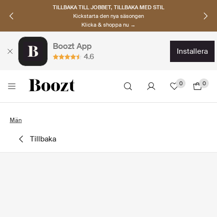
TILLBAKA TILL JOBBET, TILLBAKA MED STIL
Kickstarta den nya säsongen
Klicka & shoppa nu →
Boozt App
installera
4.6
0
0
Män
tillbaka