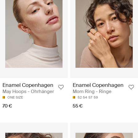
Enamel Copenhagen
Enamel Copenhagen
May Hoops - Ohrhänger
Mom Ring - Ringe
ONE SIZE
52
54
57
59
70 €
55 €