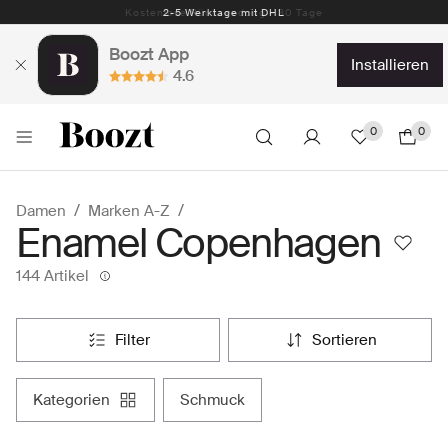
Kostenlose Rücksendung – 30 Tage
Boozt App
installieren
4.6
0
0
Damen
Marken A-Z
Enamel Copenhagen
144 Artikel
filter
sortieren
kategorien
schmuck