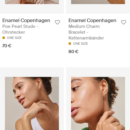
Enamel Copenhagen
Enamel Copenhagen
Poe Pearl Studs -
Medium Charm
Ohrstecker
Bracelet -
Kettenarmbänder
ONE SIZE
ONE SIZE
70 €
80 €