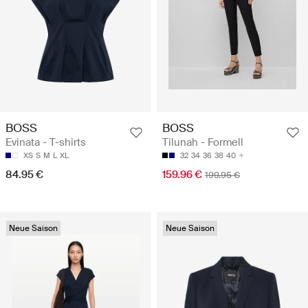
BOSS
BOSS
Evinata - T-shirts
Tilunah - Formell
XS
S
M
L
XL
32
34
36
38
40
84.95 €
159.96 €
199.95 €
Neue Saison
Neue Saison