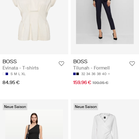
BOSS
BOSS
Evinata - T-shirts
Tilunah - Formell
S
M
L
XL
32
34
36
38
40
84.95 €
159.96 €
199.95 €
Neue Saison
Neue Saison