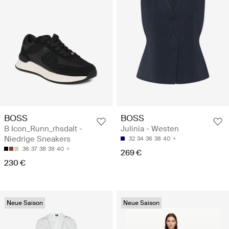
BOSS
BOSS
B Icon_Runn_rhsdalt -
Julinia - Westen
Niedrige Sneakers
32
34
36
38
40
36
37
38
39
40
269 €
230 €
Neue Saison
Neue Saison