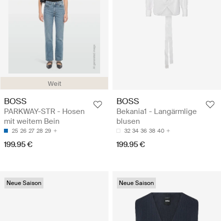
Weit
BOSS
BOSS
PARKWAY-STR - Hosen
Bekania1 - Langärmlige
mit weitem Bein
blusen
25
26
27
28
29
32
34
36
38
40
199.95 €
199.95 €
Neue Saison
Neue Saison