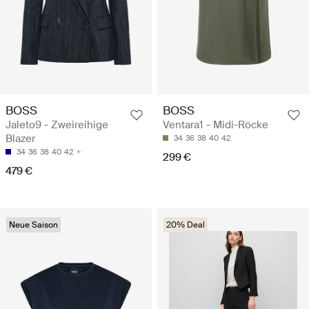
BOSS
BOSS
Jaleto9 - Zweireihige
Ventara1 - Midi-Röcke
Blazer
34
36
38
40
42
34
36
38
40
42
299 €
479 €
Neue Saison
20% Deal