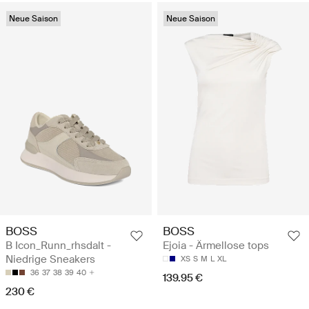
Neue Saison
Neue Saison
BOSS
BOSS
B Icon_Runn_rhsdalt -
Ejoia - Ärmellose tops
Niedrige Sneakers
XS
S
M
L
XL
36
37
38
39
40
139.95 €
230 €