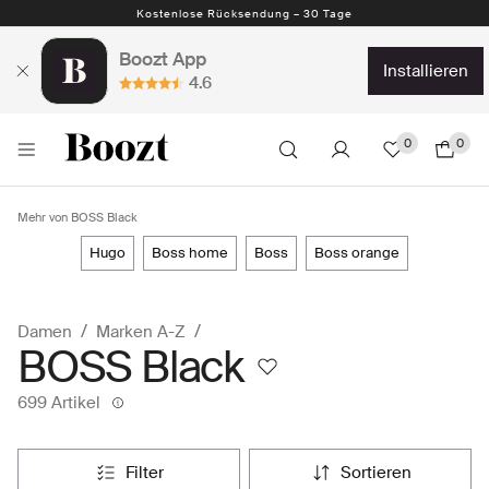
Kostenlose Rücksendung – 30 Tage
Boozt App
installieren
4.6
0
0
Mehr von BOSS Black
hugo
boss home
boss
boss orange
Damen
Marken A-Z
BOSS Black
699 Artikel
filter
sortieren