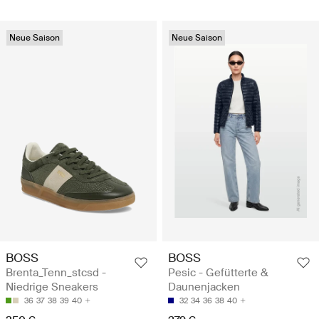
Neue Saison
Neue Saison
BOSS
BOSS
Brenta_Tenn_stcsd -
Pesic - Gefütterte &
Niedrige Sneakers
Daunenjacken
36
37
38
39
40
32
34
36
38
40