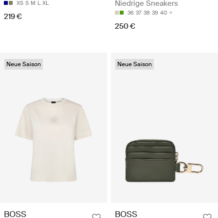
Niedrige Sneakers
XS
S
M
L
XL
36
37
38
39
40
219 €
250 €
Neue Saison
Neue Saison
BOSS
BOSS