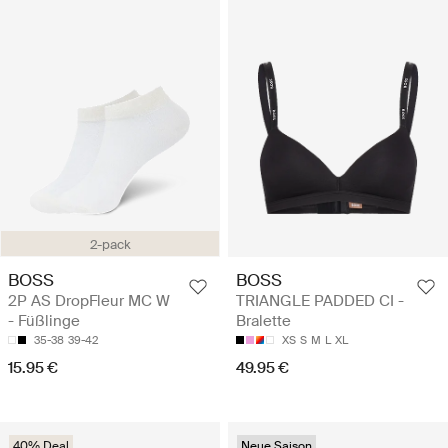
2-pack
BOSS
BOSS
2P AS DropFleur MC W
TRIANGLE PADDED CI -
- Füßlinge
Bralette
35-38
39-42
XS
S
M
L
XL
15.95 €
49.95 €
40% Deal
Neue Saison