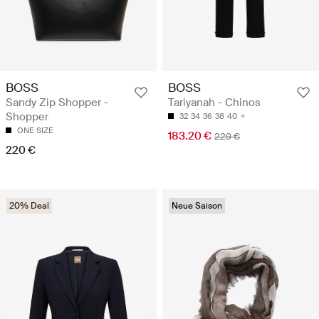
BOSS
BOSS
Sandy Zip Shopper -
Tariyanah - Chinos
Shopper
32
34
36
38
40
ONE SIZE
183.20 €
229 €
220 €
20% Deal
Neue Saison