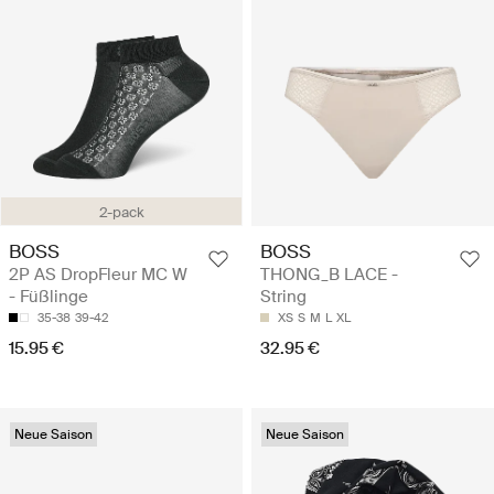
2-pack
BOSS
BOSS
2P AS DropFleur MC W
THONG_B LACE -
- Füßlinge
String
35-38
39-42
XS
S
M
L
XL
15.95 €
32.95 €
Neue Saison
Neue Saison