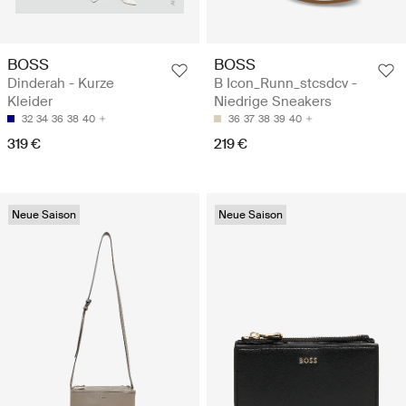
BOSS
BOSS
Dinderah - Kurze
B Icon_Runn_stcsdcv -
Kleider
Niedrige Sneakers
32
34
36
38
40
36
37
38
39
40
319 €
219 €
Neue Saison
Neue Saison