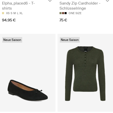
Elpha_placed6 - T-
Sandy Zip Cardholder -
shirts
Schlüsselringe
XS
S
M
L
XL
ONE SIZE
94.95 €
75 €
Neue Saison
Neue Saison