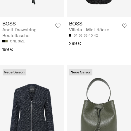
BOSS
BOSS
Anett Drawstring -
Villeta - Midi-Röcke
Beuteltasche
34
36
38
40
42
ONE SIZE
299 €
199 €
Neue Saison
Neue Saison