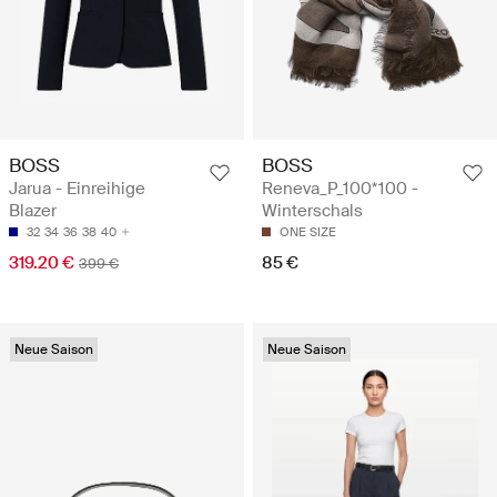
BOSS
BOSS
Jarua - Einreihige
Reneva_P_100*100 -
Blazer
Winterschals
32
34
36
38
40
ONE SIZE
319.20 €
85 €
399 €
Neue Saison
Neue Saison