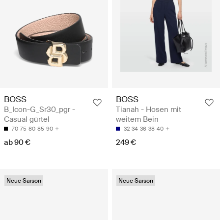
BOSS
BOSS
B_Icon-G_Sr30_pgr -
Tianah - Hosen mit
Casual gürtel
weitem Bein
70
75
80
85
90
32
34
36
38
40
ab 90 €
249 €
Neue Saison
Neue Saison