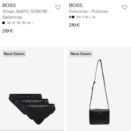
BOSS
BOSS
Silvye_Ball10_SDBOW -
Feliconia - Pullover
Ballerinas
XS
S
M
L
XL
36
37
38
39
40
219 €
219 €
Neue Saison
Neue Saison