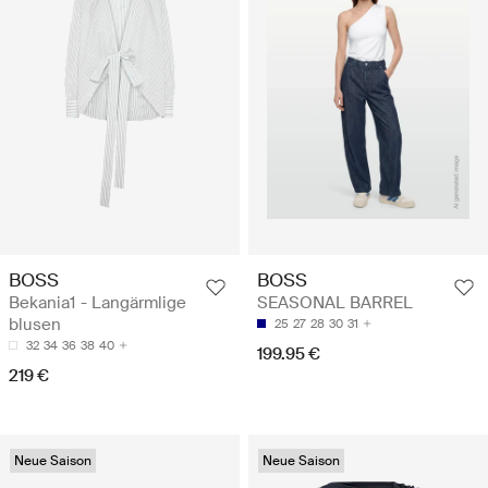
BOSS
BOSS
Bekania1 - Langärmlige
SEASONAL BARREL
blusen
25
27
28
30
31
32
34
36
38
40
199.95 €
219 €
Neue Saison
Neue Saison