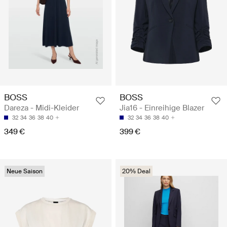
BOSS
BOSS
Dareza - Midi-Kleider
Jia16 - Einreihige Blazer
32
34
36
38
40
32
34
36
38
40
349 €
399 €
Neue Saison
20% Deal