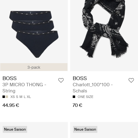
3-pack
BOSS
BOSS
3P MICRO THONG -
Charlott_100*100 -
String
Schals
XS
S
M
L
XL
ONE SIZE
44.95 €
70 €
Neue Saison
Neue Saison