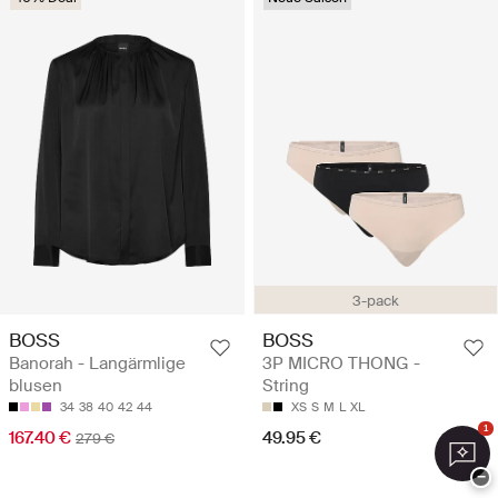
3-pack
BOSS
BOSS
Banorah - Langärmlige
3P MICRO THONG -
blusen
String
34
38
40
42
44
XS
S
M
L
XL
1
167.40 €
49.95 €
279 €
−