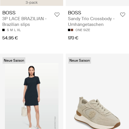
3-pack
BOSS
BOSS
3P LACE BRAZILIAN -
Sandy Trio Crossbody -
Brazilian slips
Umhängetaschen
S
M
L
XL
ONE SIZE
54.95 €
170 €
Neue Saison
Neue Saison