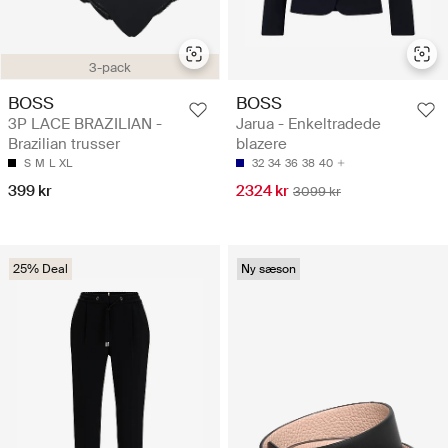
3-pack
BOSS
BOSS
3P LACE BRAZILIAN -
Jarua - Enkeltradede
Brazilian trusser
blazere
S
M
L
XL
32
34
36
38
40
399 kr
2324 kr
3099 kr
25% Deal
Ny sæson