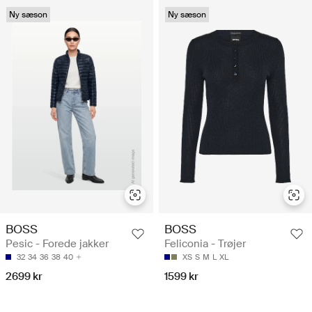
Ny sæson
Ny sæson
BOSS
BOSS
Pesic - Forede jakker
Feliconia - Trøjer
32
34
36
38
40
XS
S
M
L
XL
2699 kr
1599 kr