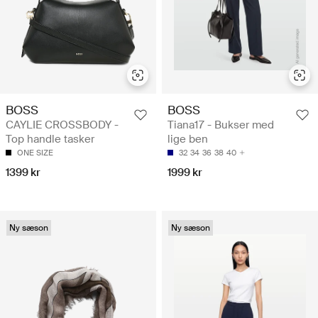
BOSS
BOSS
CAYLIE CROSSBODY -
Tiana17 - Bukser med
Top handle tasker
lige ben
ONE SIZE
32
34
36
38
40
1399 kr
1999 kr
Ny sæson
Ny sæson