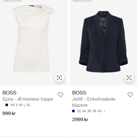
BOSS
BOSS
Ejoia - Ærmeløse toppe
Jia16 - Enkeltradede
blazere
XS
S
M
L
XL
32
34
36
38
40
999 kr
2999 kr