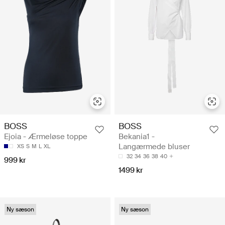
BOSS
BOSS
Ejoia - Ærmeløse toppe
Bekania1 -
Langærmede bluser
XS
S
M
L
XL
32
34
36
38
40
999 kr
1499 kr
Ny sæson
Ny sæson