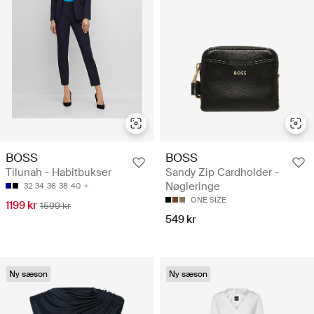
BOSS
BOSS
Tilunah - Habitbukser
Sandy Zip Cardholder -
Nøgleringe
32
34
36
38
40
ONE SIZE
1199 kr
1599 kr
549 kr
Ny sæson
Ny sæson