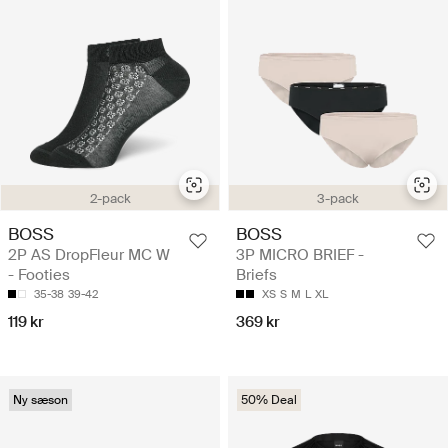
2-pack
3-pack
BOSS
BOSS
2P AS DropFleur MC W
3P MICRO BRIEF -
- Footies
Briefs
35-38
39-42
XS
S
M
L
XL
119 kr
369 kr
Ny sæson
50% Deal