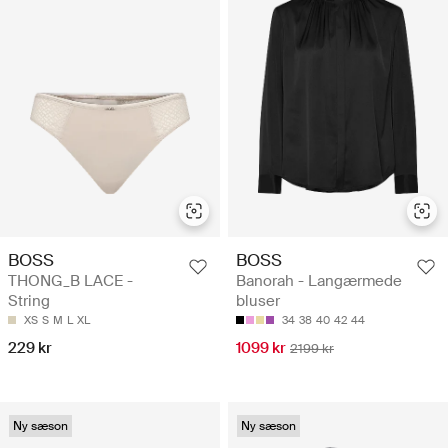
BOSS
BOSS
THONG_B LACE -
Banorah - Langærmede
String
bluser
XS
S
M
L
XL
34
38
40
42
44
229 kr
1099 kr
2199 kr
Ny sæson
Ny sæson