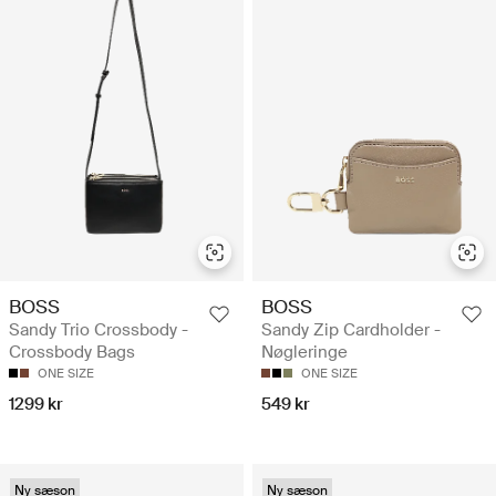
BOSS
BOSS
Sandy Trio Crossbody -
Sandy Zip Cardholder -
Crossbody Bags
Nøgleringe
ONE SIZE
ONE SIZE
1299 kr
549 kr
Ny sæson
Ny sæson