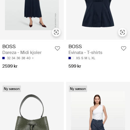
BOSS
BOSS
Dareza - Midi kjoler
Evinata - T-shirts
32
34
36
38
40
XS
S
M
L
XL
2599 kr
599 kr
Ny sæson
Ny sæson