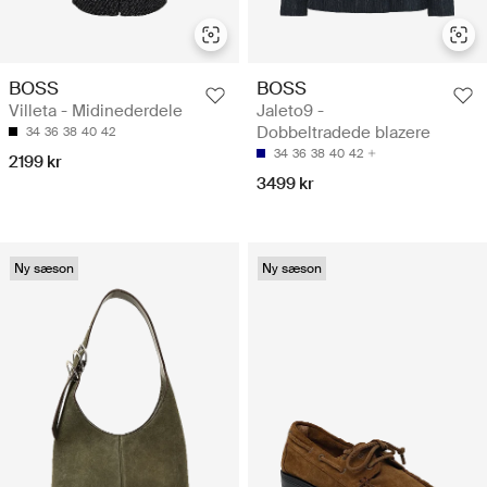
BOSS
BOSS
Villeta - Midinederdele
Jaleto9 -
Dobbeltradede blazere
34
36
38
40
42
34
36
38
40
42
2199 kr
3499 kr
Ny sæson
Ny sæson