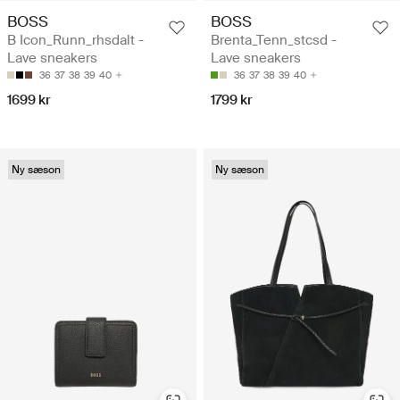
BOSS
BOSS
B Icon_Runn_rhsdalt -
Brenta_Tenn_stcsd -
Lave sneakers
Lave sneakers
36
37
38
39
40
36
37
38
39
40
1699 kr
1799 kr
Ny sæson
Ny sæson