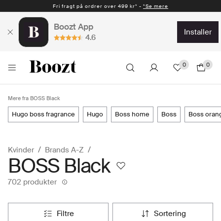
Fri fragt på ordrer over 499 kr* -
Hurtig levering 1-2 hverdage* -
*Se mere
*Se mere
Boozt App
installer
4.6
0
0
Mere fra BOSS Black
hugo boss fragrance
hugo
boss home
boss
boss oran
Kvinder
Brands A-Z
BOSS Black
702 produkter
filtre
sortering