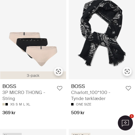
3-pack
BOSS
BOSS
3P MICRO THONG -
Charlott_100*100 -
String
Tynde tørklæder
XS
S
M
L
XL
ONE SIZE
369 kr
509 kr
1