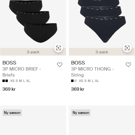
3-pack
3-pack
BOSS
BOSS
3P MICRO BRIEF -
3P MICRO THONG -
Briefs
String
XS
S
M
L
XL
XS
S
M
L
XL
369 kr
369 kr
Ny sæson
Ny sæson