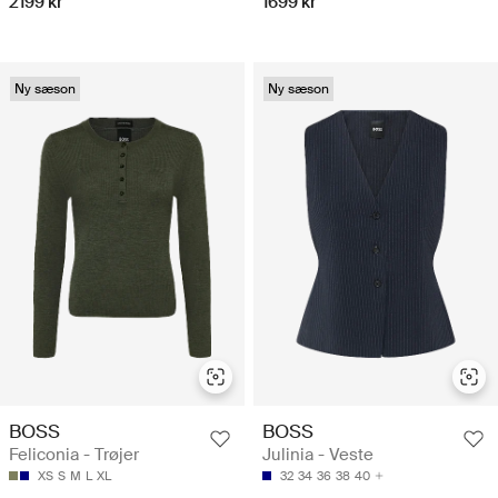
2199 kr
1699 kr
Ny sæson
Ny sæson
BOSS
BOSS
Feliconia - Trøjer
Julinia - Veste
XS
S
M
L
XL
32
34
36
38
40