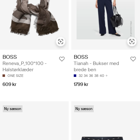
BOSS
BOSS
Reneva_P_100*100 -
Tianah - Bukser med
Halstørklæder
brede ben
ONE SIZE
32
34
36
38
40
609 kr
1799 kr
Ny sæson
Ny sæson