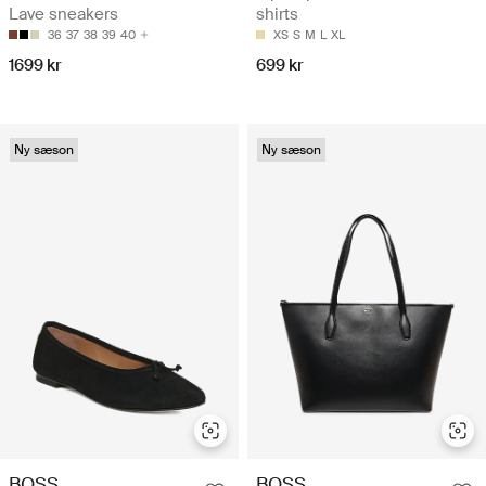
Lave sneakers
shirts
36
37
38
39
40
XS
S
M
L
XL
1699 kr
699 kr
Ny sæson
Ny sæson
BOSS
BOSS