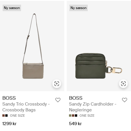
Ny sæson
Ny sæson
BOSS
BOSS
Sandy Trio Crossbody -
Sandy Zip Cardholder -
Crossbody Bags
Nøgleringe
ONE SIZE
ONE SIZE
1299 kr
549 kr