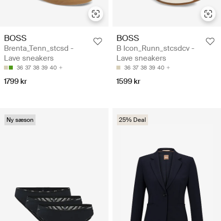
BOSS
BOSS
Brenta_Tenn_stcsd -
B Icon_Runn_stcsdcv -
Lave sneakers
Lave sneakers
36
37
38
39
40
36
37
38
39
40
1799 kr
1599 kr
Ny sæson
25% Deal