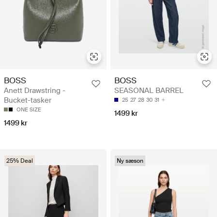
BOSS
BOSS
Anett Drawstring -
SEASONAL BARREL
Bucket-tasker
25
27
28
30
31
ONE SIZE
1499 kr
1499 kr
25% Deal
Ny sæson