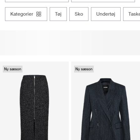
kategorier
tøj
sko
undertøj
task
Ny sæson
Ny sæson