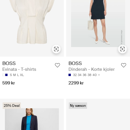
BOSS
BOSS
Evinata - T-shirts
Dinderah - Korte kjoler
S
M
L
XL
32
34
36
38
40
599 kr
2299 kr
25% Deal
Ny sæson