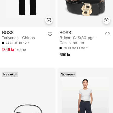
BOSS
BOSS
Tariyanah - Chinos
B_Icon-G_Sr30_pgr -
Casual bælter
32
34
36
38
40
70
75
80
85
90
1349 kr
1799 kr
699 kr
Ny sæson
Ny sæson