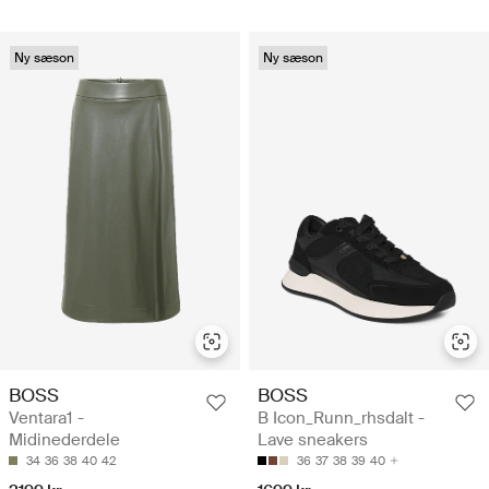
Ny sæson
Ny sæson
BOSS
BOSS
Ventara1 -
B Icon_Runn_rhsdalt -
Midinederdele
Lave sneakers
34
36
38
40
42
36
37
38
39
40