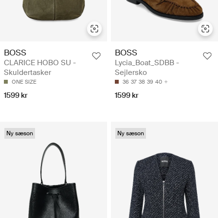
BOSS
BOSS
CLARICE HOBO SU -
Lycia_Boat_SDBB -
Skuldertasker
Sejlersko
ONE SIZE
36
37
38
39
40
1599 kr
1599 kr
Ny sæson
Ny sæson