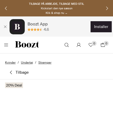
TILBAGE PÅ ARBEJDE, TILBAGE MED STIL
Kickstart den nye sæson
Klik & shop nu →
Boozt App
installer
4.6
0
0
Kvinder
Undertøj
Strømper
tilbage
20% Deal