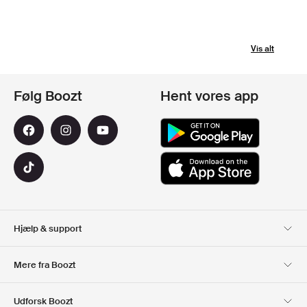
Vis alt
Følg Boozt
Hent vores app
Hjælp & support
Kundeservice
Levering
Mere fra Boozt
Retur
Betaling
Om Os
Officiel rabatkode
Udforsk Boozt