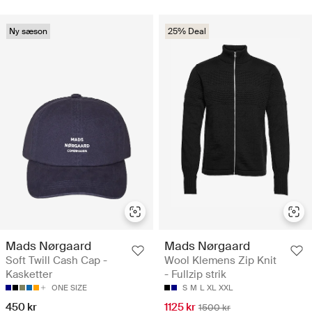
Ny sæson
25% Deal
Mads Nørgaard
Mads Nørgaard
Soft Twill Cash Cap -
Wool Klemens Zip Knit
Kasketter
- Fullzip strik
ONE SIZE
S
M
L
XL
XXL
450 kr
1125 kr
1500 kr