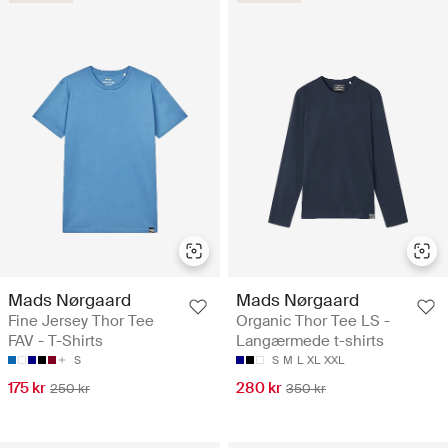
Mads Nørgaard
Mads Nørgaard
Fine Jersey Thor Tee
Organic Thor Tee LS -
FAV - T-Shirts
Langærmede t-shirts
S
S
M
L
XL
XXL
175 kr
280 kr
250 kr
350 kr