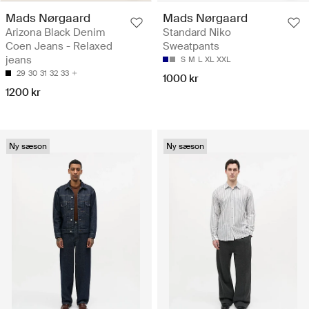
Mads Nørgaard
Mads Nørgaard
Arizona Black Denim
Standard Niko
Coen Jeans - Relaxed
Sweatpants
jeans
S
M
L
XL
XXL
29
30
31
32
33
1000 kr
1200 kr
Ny sæson
Ny sæson