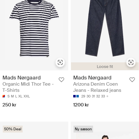
Loose fit
Mads Nørgaard
Mads Nørgaard
Organic Midi Thor Tee -
Arizona Denim Coen
T-Shirts
Jeans - Relaxed jeans
S
M
L
XL
XXL
29
30
31
32
33
250 kr
1200 kr
50% Deal
Ny sæson