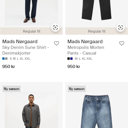
Regular fit
Regular fit
Mads Nørgaard
Mads Nørgaard
Sky Denim Sune Shirt -
Metropolis Morten
Denimskjorter
Pants - Casual
S
M
L
XL
XXL
M
L
XL
XXL
950 kr
950 kr
Ny sæson
Ny sæson