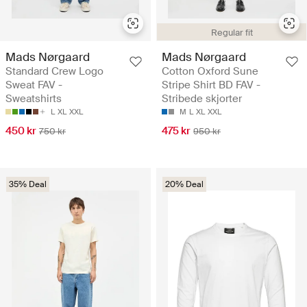
Regular fit
Mads Nørgaard
Mads Nørgaard
Standard Crew Logo
Cotton Oxford Sune
Sweat FAV -
Stripe Shirt BD FAV -
Sweatshirts
Stribede skjorter
L
XL
XXL
M
L
XL
XXL
450 kr
475 kr
750 kr
950 kr
35% Deal
20% Deal