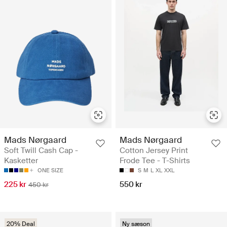
Mads Nørgaard
Mads Nørgaard
Soft Twill Cash Cap -
Cotton Jersey Print
Kasketter
Frode Tee - T-Shirts
ONE SIZE
S
M
L
XL
XXL
225 kr
550 kr
450 kr
20% Deal
Ny sæson