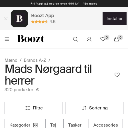
Hurtig levering 1-2 hverdage* -
*Se mere
Boozt App
installer
4.6
0
0
Mænd
Brands A-Z
Mads Nørgaard til
herrer
320 produkter
filtre
sortering
kategorier
tøj
tasker
accessories