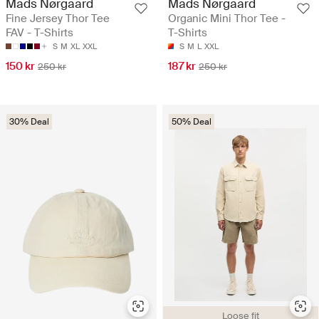
Mads Nørgaard
Mads Nørgaard
Fine Jersey Thor Tee
Organic Mini Thor Tee -
FAV - T-Shirts
T-Shirts
S
M
XL
XXL
S
M
L
XXL
150 kr
187 kr
250 kr
250 kr
30% Deal
50% Deal
Loose fit