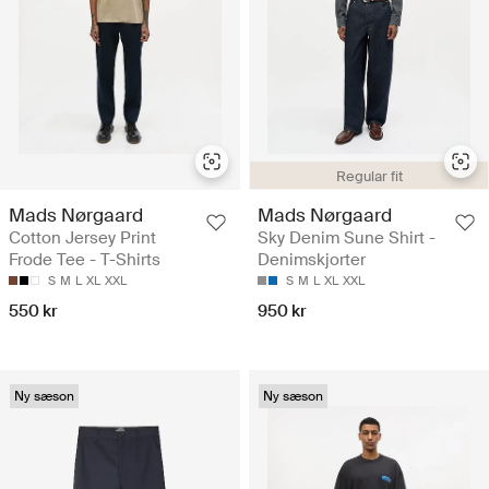
Regular fit
Mads Nørgaard
Mads Nørgaard
Cotton Jersey Print
Sky Denim Sune Shirt -
Frode Tee - T-Shirts
Denimskjorter
S
M
L
XL
XXL
S
M
L
XL
XXL
550 kr
950 kr
Ny sæson
Ny sæson