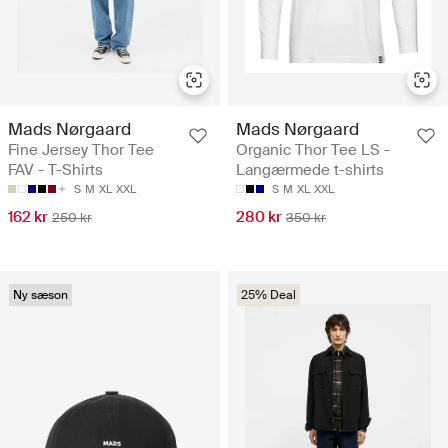
Mads Nørgaard
Mads Nørgaard
Fine Jersey Thor Tee
Organic Thor Tee LS -
FAV - T-Shirts
Langærmede t-shirts
S
M
XL
XXL
S
M
XL
XXL
162 kr
280 kr
250 kr
350 kr
Ny sæson
25% Deal