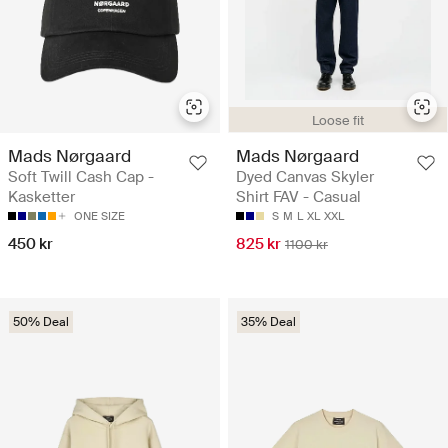
Loose fit
Mads Nørgaard
Mads Nørgaard
Soft Twill Cash Cap -
Dyed Canvas Skyler
Kasketter
Shirt FAV - Casual
ONE SIZE
S
M
L
XL
XXL
450 kr
825 kr
1100 kr
50% Deal
35% Deal