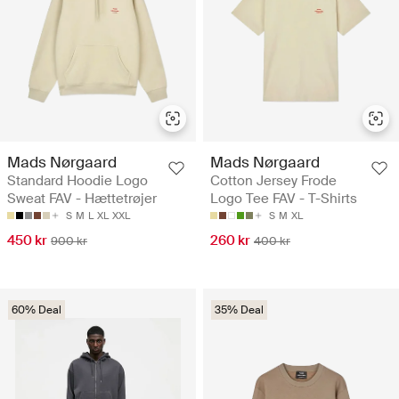
Mads Nørgaard
Mads Nørgaard
Standard Hoodie Logo
Cotton Jersey Frode
Sweat FAV - Hættetrøjer
Logo Tee FAV - T-Shirts
S
M
L
XL
XXL
S
M
XL
450 kr
260 kr
900 kr
400 kr
60% Deal
35% Deal