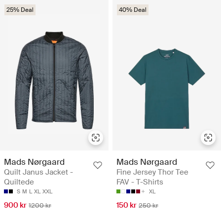
25% Deal
40% Deal
Mads Nørgaard
Mads Nørgaard
Quilt Janus Jacket -
Fine Jersey Thor Tee
Quiltede
FAV - T-Shirts
S
M
L
XL
XXL
XL
900 kr
150 kr
1200 kr
250 kr