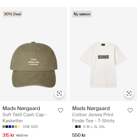
30% Deal
Ny sæson
Mads Nørgaard
Mads Nørgaard
Soft Twill Cash Cap -
Cotton Jersey Print
Kasketter
Frode Tee - T-Shirts
ONE SIZE
S
M
L
XL
XXL
315 kr
550 kr
450 kr