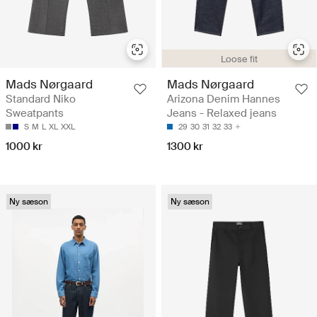
Loose fit
Mads Nørgaard
Mads Nørgaard
Standard Niko
Arizona Denim Hannes
Sweatpants
Jeans - Relaxed jeans
S
M
L
XL
XXL
29
30
31
32
33
1000 kr
1300 kr
Ny sæson
Ny sæson