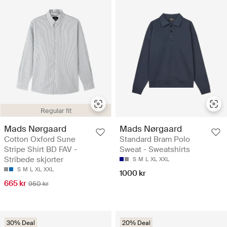
Regular fit
Mads Nørgaard
Mads Nørgaard
Cotton Oxford Sune
Standard Bram Polo
Stripe Shirt BD FAV -
Sweat - Sweatshirts
Stribede skjorter
S
M
L
XL
XXL
S
M
L
XL
XXL
1000 kr
665 kr
950 kr
30% Deal
20% Deal