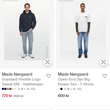
Mads Nørgaard
Mads Nørgaard
Standard Hoodie Logo
Open-End Dye Big
Sweat FAV - Hættetrøjer
Flower Tee - T-Shirts
S
M
L
XL
XXL
S
M
L
XL
XXL
720 kr
600 kr
900 kr