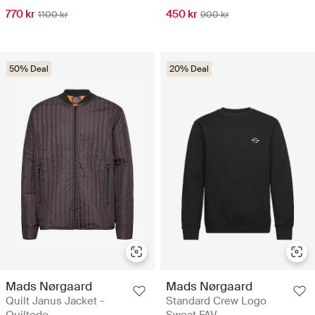
770 kr
450 kr
1100 kr
900 kr
50% Deal
20% Deal
Mads Nørgaard
Mads Nørgaard
Quilt Janus Jacket -
Standard Crew Logo
Quiltede
Sweat FAV -