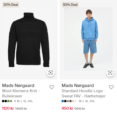
20% Deal
50% Deal
Mads Nørgaard
Mads Nørgaard
Wool Klemens Knit -
Standard Hoodie Logo
Rullekraver
Sweat FAV - Hættetrøjer
S
M
L
XL
XXL
M
L
XL
XXL
1120 kr
450 kr
1400 kr
900 kr