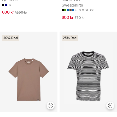
Sweatshirts
S
S
M
XL
XXL
600 kr
1200 kr
600 kr
750 kr
40% Deal
25% Deal