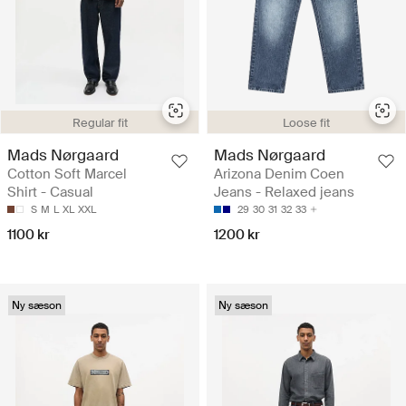
Regular fit
Loose fit
Mads Nørgaard
Mads Nørgaard
Cotton Soft Marcel
Arizona Denim Coen
Shirt - Casual
Jeans - Relaxed jeans
S
M
L
XL
XXL
29
30
31
32
33
1100 kr
1200 kr
Ny sæson
Ny sæson