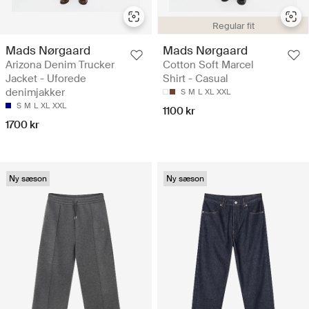
Regular fit
Mads Nørgaard
Mads Nørgaard
Arizona Denim Trucker
Cotton Soft Marcel
Jacket - Uforede
Shirt - Casual
denimjakker
S
M
L
XL
XXL
S
M
L
XL
XXL
1100 kr
1700 kr
Ny sæson
Ny sæson