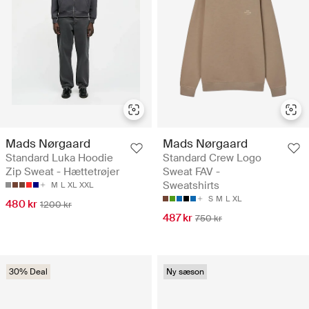
Mads Nørgaard
Mads Nørgaard
Standard Luka Hoodie
Standard Crew Logo
Zip Sweat - Hættetrøjer
Sweat FAV -
Sweatshirts
M
L
XL
XXL
S
M
L
XL
480 kr
1200 kr
487 kr
750 kr
30% Deal
Ny sæson