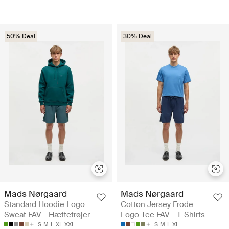
50% Deal
30% Deal
Mads Nørgaard
Mads Nørgaard
Standard Hoodie Logo
Cotton Jersey Frode
Sweat FAV - Hættetrøjer
Logo Tee FAV - T-Shirts
S
M
L
XL
XXL
S
M
L
XL