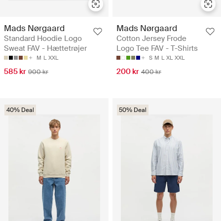
Mads Nørgaard
Mads Nørgaard
Standard Hoodie Logo
Cotton Jersey Frode
Sweat FAV - Hættetrøjer
Logo Tee FAV - T-Shirts
M
L
XXL
S
M
L
XL
XXL
585 kr
200 kr
900 kr
400 kr
40% Deal
50% Deal