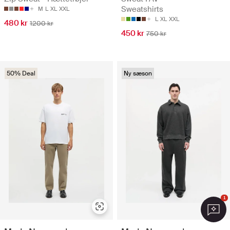
Sweatshirts
M
L
XL
XXL
L
XL
XXL
480 kr
1200 kr
450 kr
750 kr
50% Deal
Ny sæson
1