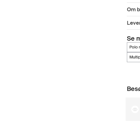
Om b
Lever
Se 
polo
mul
Besø