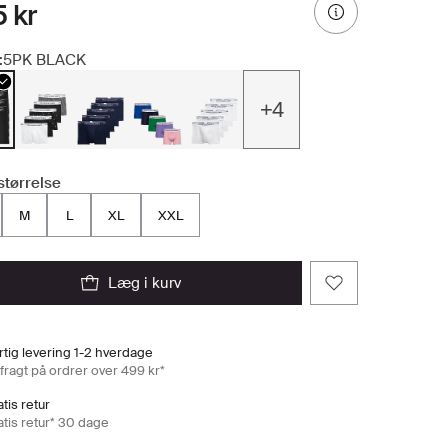
 kr
:
5PK BLACK
+4
størrelse
M
L
XL
XXL
læg i kurv
rtig levering 1-2 hverdage
 fragt på ordrer over 499 kr*
tis retur
atis retur* 30 dage