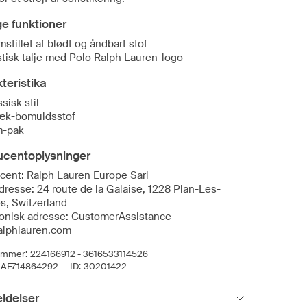
ge funktioner
mstillet af blødt og åndbart stof
stisk talje med Polo Ralph Lauren-logo
teristika
sisk stil
æk-bomuldsstof
m-pak
ucentoplysninger
cent: Ralph Lauren Europe Sarl
dresse: 24 route de la Galaise, 1228 Plan-Les-
s, Switzerland
ronisk adresse: CustomerAssistance-
lphlauren.com
ummer:
224166912 - 3616533114526
AF714864292
ID:
30201422
ldelser