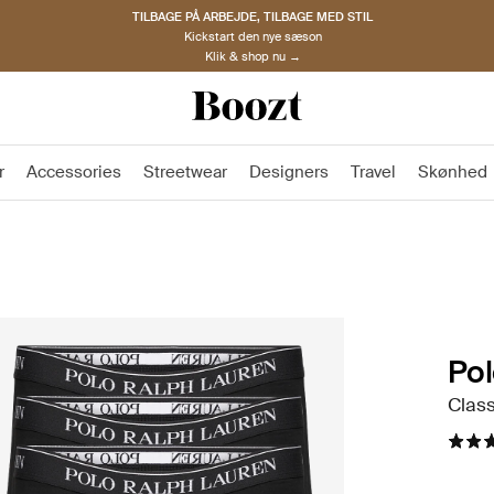
TILBAGE PÅ ARBEJDE, TILBAGE MED STIL
Kickstart den nye sæson
Klik & shop nu →
r
Accessories
Streetwear
Designers
Travel
Skønhed
Pol
Class