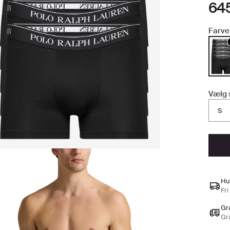
645
Farve
Vælg 
S
Hu
Fri
Gra
Gr