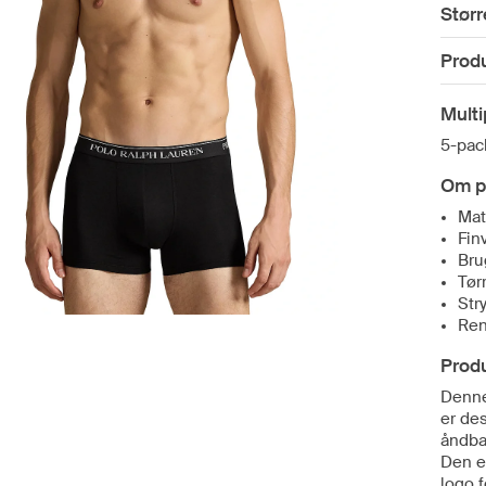
Størr
Prod
Mult
5-pac
Om p
Mat
Fin
Bru
Tør
Str
Ren
Prod
Denne
er des
åndbar
Den e
logo f