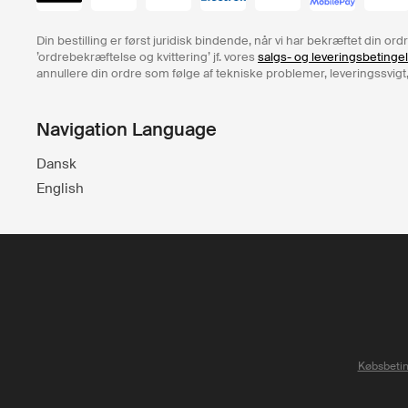
Din bestilling er først juridisk bindende, når vi har bekræftet din o
’ordrebekræftelse og kvittering’ jf. vores
salgs- og leveringsbetinge
annullere din ordre som følge af tekniske problemer, leveringssvigt,
Navigation Language
Dansk
English
Købsbetin