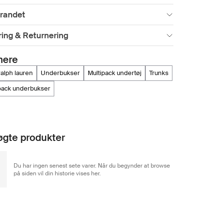
randet
ing & Returnering
mere
 ralph lauren
underbukser
multipack undertøj
trunks
tipack underbukser
gte produkter
Du har ingen senest sete varer. Når du begynder at browse
på siden vil din historie vises her.