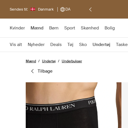
Sendes til:
Danmark
DA
Kvinder
Mænd
Børn
Sport
Skønhed
Bolig
Vis alt
Nyheder
Deals
Tøj
Sko
Undertøj
Taske
Mænd
Undertøj
Underbukser
tilbage