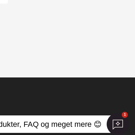
1
llinger
produkter, FAQ og meget mere 😊