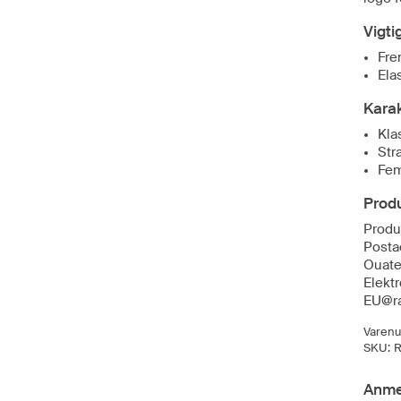
Vigti
Fre
Ela
Karak
Klas
Str
Fe
Prod
Produ
Posta
Ouate
Elekt
EU@ra
Varen
SKU:
R
Anme