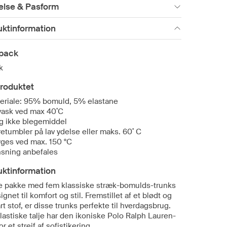
else & Pasform
uktinformation
ipack
k
roduktet
eriale: 95% bomuld, 5% elastane
vask ved max 40˚C
g ikke blegemiddel
retumbler på lav ydelse eller maks. 60˚ C
yges ved max. 150 °C
sning anbefales
uktinformation
 pakke med fem klassiske stræk-bomulds-trunks
ignet til komfort og stil. Fremstillet af et blødt og
t stof, er disse trunks perfekte til hverdagsbrug.
lastiske talje har den ikoniske Polo Ralph Lauren-
or et strejf af sofistikering.