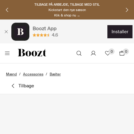
TILBAGE PÅ ARBEJDE, TILBAGE MED STIL
Kickstart den nye sæson
Klik & shop nu →
Boozt App
installer
4.6
0
0
Mænd
Accessories
Bælter
tilbage