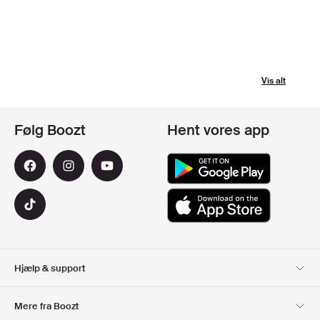
Vis alt
Følg Boozt
Hent vores app
Hjælp & support
Kundeservice
Levering
Mere fra Boozt
Retur
Betaling