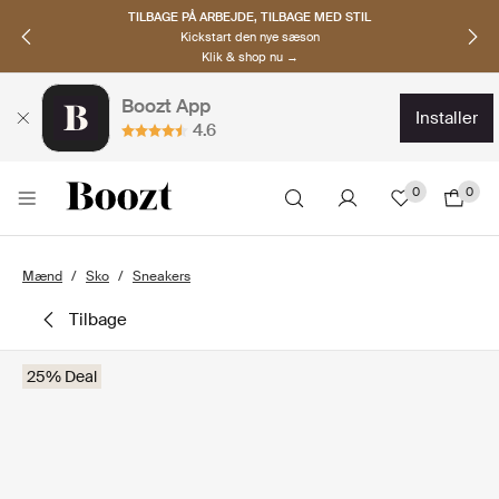
TILBAGE PÅ ARBEJDE, TILBAGE MED STIL
Kickstart den nye sæson
Klik & shop nu →
Boozt App
installer
4.6
0
0
Mænd
Sko
Sneakers
tilbage
25% Deal