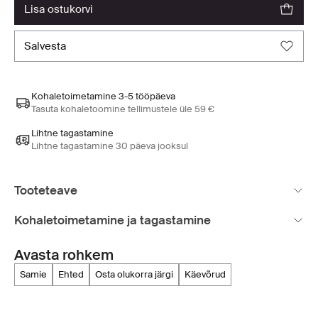
lisa ostukorvi
salvesta
Kohaletoimetamine 3-5 tööpäeva
Tasuta kohaletoomine tellimustele üle 59 €
Lihtne tagastamine
Lihtne tagastamine 30 päeva jooksul
Tooteteave
Kohaletoimetamine ja tagastamine
Avasta rohkem
samie
ehted
osta olukorra järgi
käevõrud