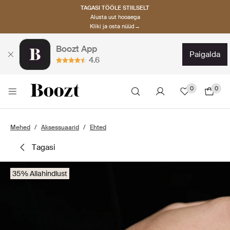
TAGASI TÖÖLE STIILSELT
Alusta uut hooaega
Kliki ja osta nüüd→
Boozt App
paigalda
4.6
0
0
Mehed
Aksessuaarid
Ehted
tagasi
35% Allahindlust