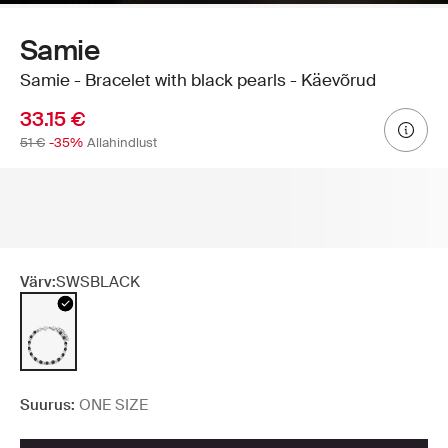
Samie
Samie - Bracelet with black pearls - Käevõrud
33.15 €
51 €
-35%
Allahindlust
Värv:
SWSBLACK
Suurus:
ONE SIZE