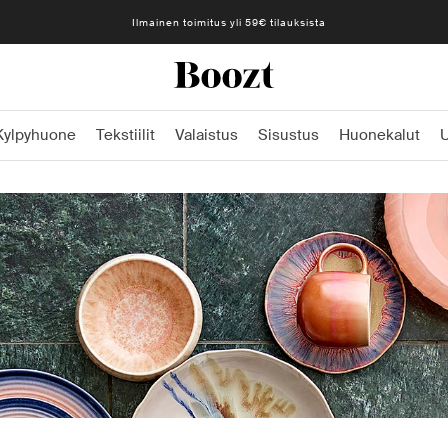
Ilmainen toimitus yli 59€ tilauksista
Kylpyhuone
Tekstiilit
Valaistus
Sisustus
Huonekalut
U