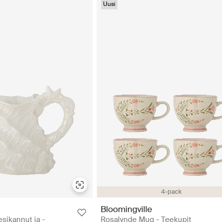
Uusi
4-pack
Bloomingville
esikannut ja -
Rosalynde Mug - Teekupit