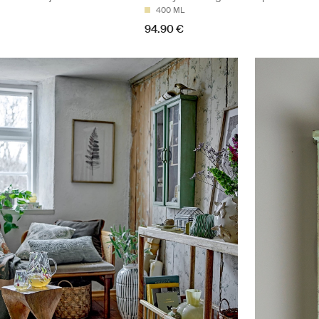
400 ML
94.90 €