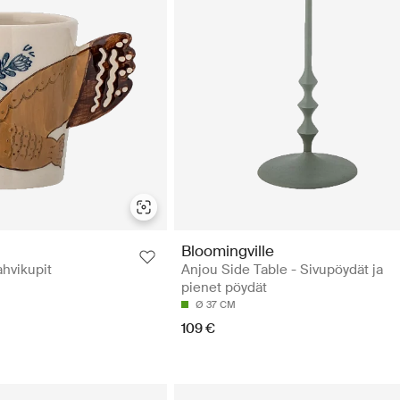
Bloomingville
hvikupit
Anjou Side Table - Sivupöydät ja
pienet pöydät
Ø 37 CM
109 €