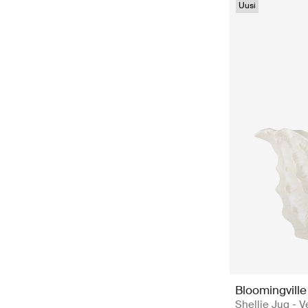
Uusi
Bloomingville
Shellie Jug - V