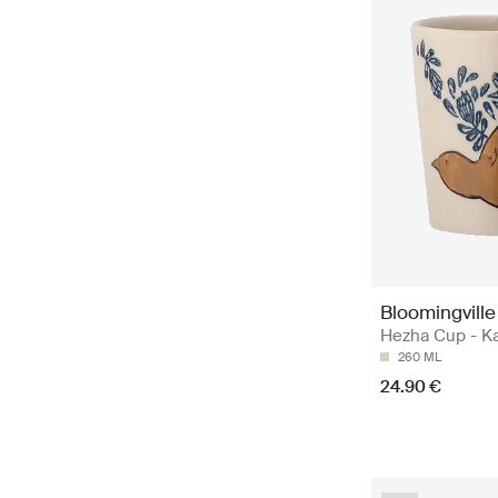
Bloomingville
Hezha Cup - Ka
260 ML
24.90 €