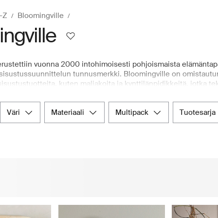
A-Z
Bloomingville
ngville
rustettiin vuonna 2000 intohimoisesti pohjoismaista elämäntapaa
sisustussuunnittelun tunnusmerkki. Bloomingville on omistautu
 sisustustuotteita, kuten maljakoita ja kynttilänpidikkeitä, jotka te
htoja ja pienhuonekaluja toimiviin sisätiloihin. Lukuisilla mallis
, joka on tehnyt siitä sisustuksen harrastajien rakastaman valinna
väri
materiaali
multipack
tuotesarja
iita astiastoja tai minimalistisia ja ajattomia pienkalusteita, Booz
uotteita. Pohjoismaiden johtava verkkokauppa tarjoaa kätevän al