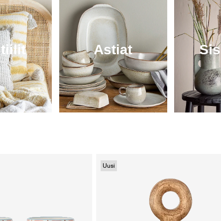
iilit
Astiat
Si
Uusi