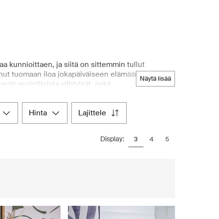
 kunnioittaen, ja siitä on sittemmin tullut
nut tuomaan iloa jokapäiväiseen elämään. Se
näytä lisää
kevät asuintiloista viihtyisät, sekä
toilla Bloomingville tarjoaa monipuolisen valikoiman
n maailmanlaajuisesti. Etsitpä sitten viihtyisiä
hinta
lajittele
t tarjoaa harkitusti kuratoidun valikoiman
ustan, jossa voit tehdä ostoksia mukavasti kotoa
Display:
3
4
5