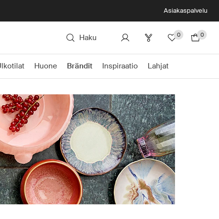
Asiakaspalvelu
0
0
Haku
lkotilat
Huone
Brändit
Inspiraatio
Lahjat