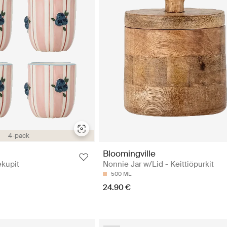
4-pack
Bloomingville
ekupit
Nonnie Jar w/Lid - Keittiöpurkit
500 ML
24.90 €