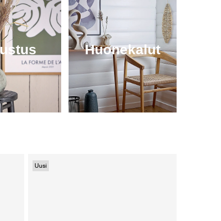
sustus
Huonekalut
Uusi