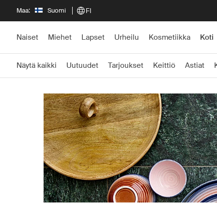
Maa:
Suomi
FI
Naiset
Miehet
Lapset
Urheilu
Kosmetiikka
Koti
Näytä kaikki
Uutuudet
Tarjoukset
Keittiö
Astiat