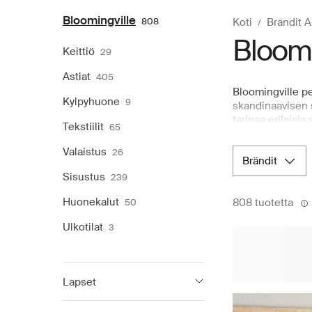
Bloomingville
808
Koti
Brändit 
Bloomi
Keittiö
29
Astiat
405
Bloomingville pe
Kylpyhuone
9
skandinaavisen 
tarjoaa erilaisia
Tekstiilit
65
valaistusvaihtoe
kodin sisustusta
Valaistus
26
brändit
tekstiilejä, kaun
Bloomingville -t
Sisustus
239
käsin.
Huonekalut
808 tuotetta
50
Ulkotilat
3
Lapset