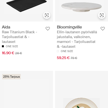
Aida
Bloomingville
Raw Titanium Black -
Ellin-lautanen pyörivällä
Tarjoiluastiat & -
jalustalla, valkoinen,
lautaset
marmori - Tarjoiluastiat
& -lautaset
ONE SIZE
ONE SIZE
16.90 €
26 €
59.25 €
79 €
25% Tarjous