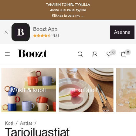
TAKAISIN TÖIHIN, TYYLILLÄ
Aloita uusi kausi tyylillä
Klikkaa ja osta nyt →
Boozt App
asenna
4.6
0
0
Mukit & kupit
Lautaset
Koti
Astiat
Tarjoiluastiat