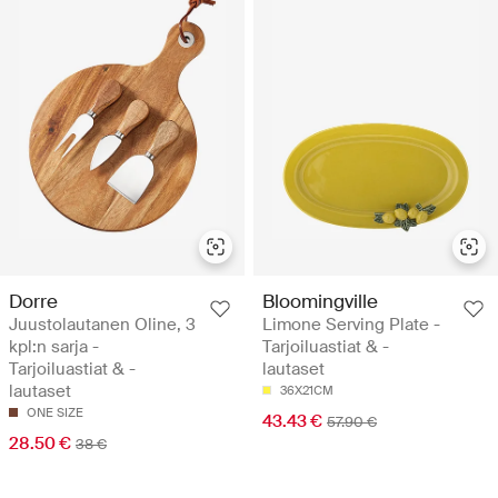
Dorre
Bloomingville
Juustolautanen Oline, 3
Limone Serving Plate -
kpl:n sarja -
Tarjoiluastiat & -
Tarjoiluastiat & -
lautaset
lautaset
36X21CM
ONE SIZE
43.43 €
57.90 €
28.50 €
38 €