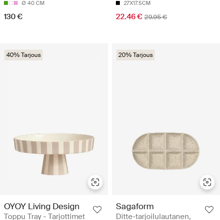
Ø 40 CM
27X17.5CM
130 €
22.46 €
29.95 €
40% Tarjous
20% Tarjous
OYOY Living Design
Sagaform
Toppu Tray - Tarjottimet
Ditte-tarjoilulautanen,