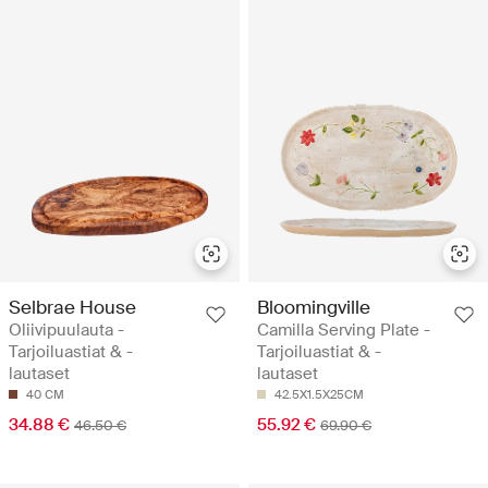
Selbrae House
Bloomingville
Oliivipuulauta -
Camilla Serving Plate -
Tarjoiluastiat & -
Tarjoiluastiat & -
lautaset
lautaset
40 CM
42.5X1.5X25CM
34.88 €
55.92 €
46.50 €
69.90 €