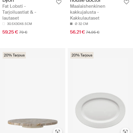
Fat Lobsti -
Maalaishenkinen
Tarjoiluastiat & -
kakkujalusta -
lautaset
Kakkulautaset
30.5X30X6.5CM
Ø 32 CM
59.25 €
56.21 €
79 €
74.95 €
20% Tarjous
20% Tarjous