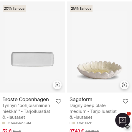
20% Tarjous
25% Tarjous
Broste Copenhagen
Sagaform
Tynnyri "pohjoismainen
Dagny deep plate
hiekka" '' - Tarjoiluastiat
medium - Tarjoiluastiat
1
& -lautaset
& -lautaset
12.5X35X2.5CM
ONE SIZE
−
52 €
37.43 €
65 €
49.90 €