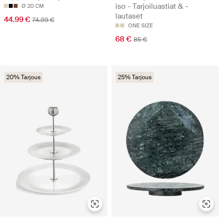
iso - Tarjoiluastiat & -
Ø 20 CM
lautaset
44.99 €
74.99 €
ONE SIZE
68 €
85 €
20% Tarjous
25% Tarjous