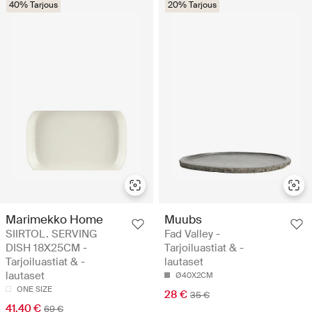
40% Tarjous
20% Tarjous
Marimekko Home
Muubs
SIIRTOL. SERVING
Fad Valley -
DISH 18X25CM -
Tarjoiluastiat & -
Tarjoiluastiat & -
lautaset
lautaset
Ø40X2CM
ONE SIZE
28 €
35 €
41.40 €
69 €