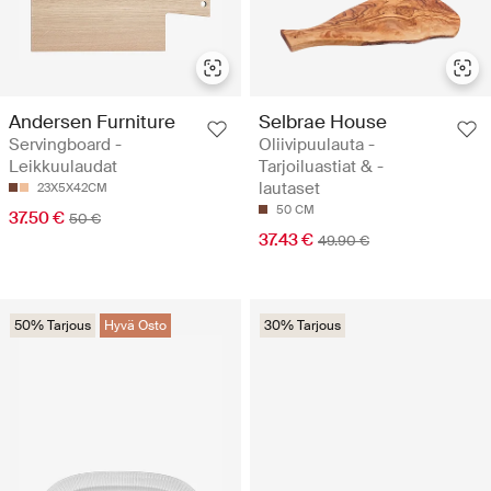
Andersen Furniture
Selbrae House
Servingboard -
Oliivipuulauta -
Leikkuulaudat
Tarjoiluastiat & -
lautaset
23X5X42CM
50 CM
37.50 €
50 €
37.43 €
49.90 €
50% Tarjous
Hyvä Osto
30% Tarjous