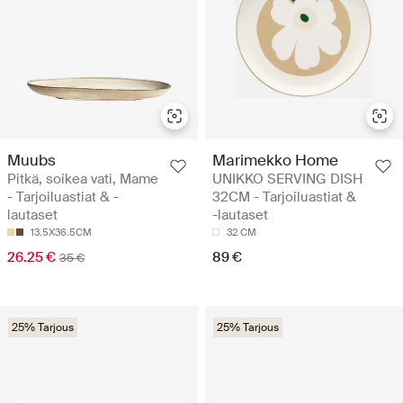
Muubs
Marimekko Home
Pitkä, soikea vati, Mame
UNIKKO SERVING DISH
- Tarjoiluastiat & -
32CM - Tarjoiluastiat &
lautaset
-lautaset
13.5X36.5CM
32 CM
26.25 €
89 €
35 €
25% Tarjous
25% Tarjous