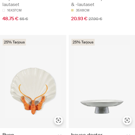
lautaset
& -lautaset
16X37CM
35X8CM
48.75 €
20.93 €
65 €
27.90 €
25% Tarjous
25% Tarjous
Byon
house doctor