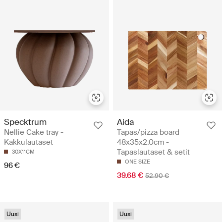
Specktrum
Aida
Nellie Cake tray -
Tapas/pizza board
Kakkulautaset
48x35x2.0cm -
Tapaslautaset & setit
30X11CM
ONE SIZE
96 €
39.68 €
52.90 €
Uusi
Uusi