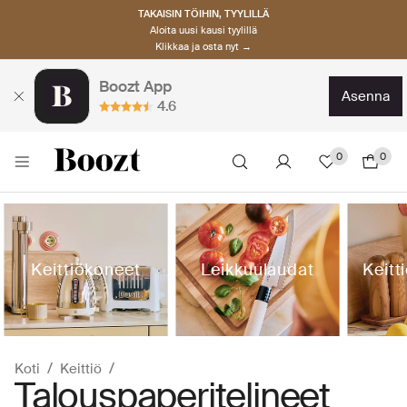
TAKAISIN TÖIHIN, TYYLILLÄ
Aloita uusi kausi tyylillä
Klikkaa ja osta nyt →
Boozt App
asenna
4.6
0
0
Keittiökoneet
Leikkuulaudat
Keitt
Koti
Keittiö
Talouspaperitelineet