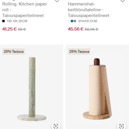
Rolling. Kitchen paper
Hammershøi-
roll -
keittiörullateline -
Talouspaperitelineet
Talouspaperitelineet
13X 13X 25CM
Ø14X31.5CM
41.25 €
45.56 €
55 €
56.95 €
25% Tarjous
25% Tarjous