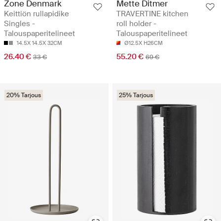
Zone Denmark
Mette Ditmer
Keittiön rullapidike
TRAVERTINE kitchen
Singles -
roll holder -
Talouspaperitelineet
Talouspaperitelineet
14.5X 14.5X 32CM
Ø12.5X H26CM
26.40 €
55.20 €
33 €
69 €
20% Tarjous
25% Tarjous