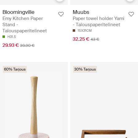
Bloomingville
Muubs
Emy Kitchen Paper
Paper towel holder Yami
Stand -
- Talouspaperitelineet
Talouspaperitelineet
15X31CM
H31.5
32.25 €
43 €
29.93 €
39.90 €
60% Tarjous
30% Tarjous