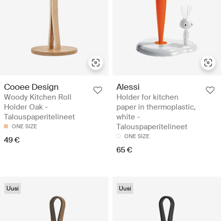
Cooee Design
Alessi
Woody Kitchen Roll
Holder for kitchen
Holder Oak -
paper in thermoplastic,
Talouspaperitelineet
white -
Talouspaperitelineet
ONE SIZE
ONE SIZE
49 €
65 €
Uusi
Uusi