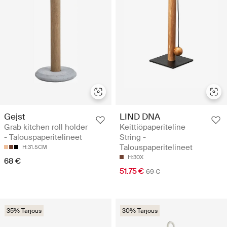
Gejst
LIND DNA
Grab kitchen roll holder
Keittiöpaperiteline
- Talouspaperitelineet
String -
Talouspaperitelineet
H:31.5CM
H:30X
68 €
51.75 €
69 €
35% Tarjous
30% Tarjous