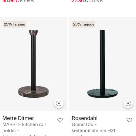
55.96 €
22.36 €
69.95 €
27.95 €
25% Tarjous
25% Tarjous
Mette Ditmer
Rosendahl
MARBLE kitchen roll
Grand Cru -
holder -
keittiörullateline H31,