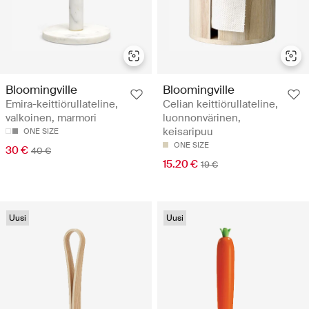
Bloomingville
Bloomingville
Emira-keittiörullateline,
Celian keittiörullateline,
valkoinen, marmori
luonnonvärinen,
keisaripuu
ONE SIZE
ONE SIZE
30 €
40 €
15.20 €
19 €
Uusi
Uusi