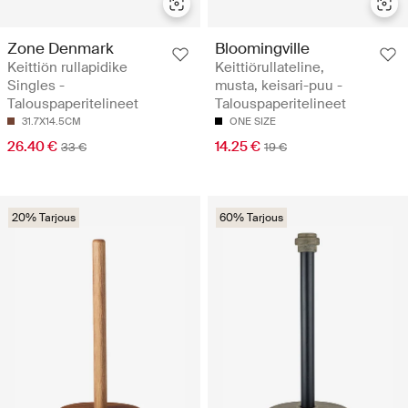
Zone Denmark
Bloomingville
Keittiön rullapidike
Keittiörullateline,
Singles -
musta, keisari-puu -
Talouspaperitelineet
Talouspaperitelineet
31.7X14.5CM
ONE SIZE
26.40 €
14.25 €
33 €
19 €
20% Tarjous
60% Tarjous