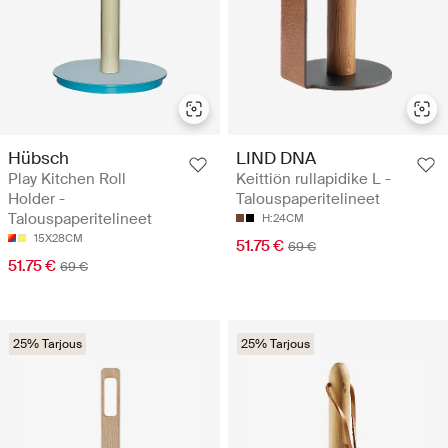
Hübsch
LIND DNA
Play Kitchen Roll
Keittiön rullapidike L -
Holder -
Talouspaperitelineet
Talouspaperitelineet
H:24CM
15X28CM
51.75 €
69 €
51.75 €
69 €
25% Tarjous
25% Tarjous