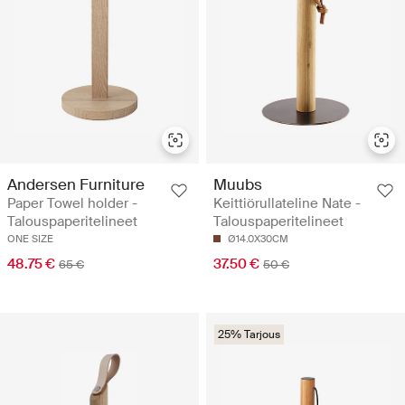
Andersen Furniture
Muubs
Paper Towel holder -
Keittiörullateline Nate -
Talouspaperitelineet
Talouspaperitelineet
ONE SIZE
Ø14.0X30CM
48.75 €
37.50 €
65 €
50 €
25% Tarjous