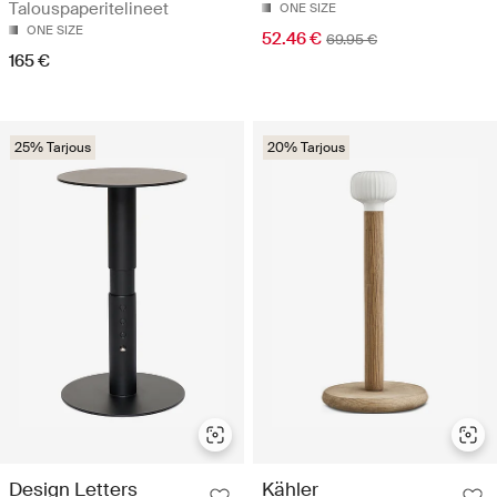
Talouspaperitelineet
ONE SIZE
ONE SIZE
52.46 €
69.95 €
165 €
25% Tarjous
20% Tarjous
Design Letters
Kähler