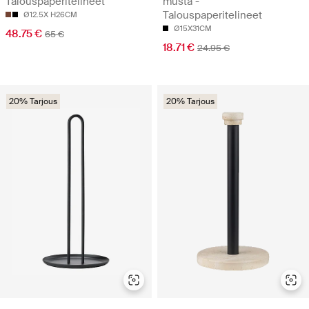
Talouspaperitelineet
musta -
Talouspaperitelineet
Ø12.5X H26CM
Ø15X31CM
48.75 €
65 €
18.71 €
24.95 €
20% Tarjous
20% Tarjous