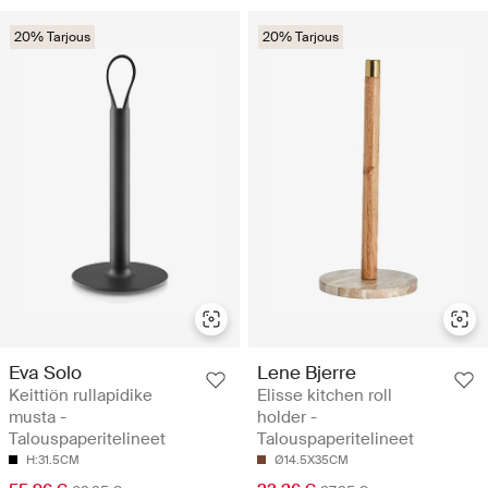
20% Tarjous
20% Tarjous
Eva Solo
Lene Bjerre
Keittiön rullapidike
Elisse kitchen roll
musta -
holder -
Talouspaperitelineet
Talouspaperitelineet
H:31.5CM
Ø14.5X35CM