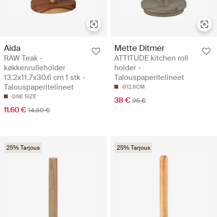
Aida
Mette Ditmer
RAW Teak -
ATTITUDE kitchen roll
køkkenrulleholder
holder -
13.2x11.7x30.6 cm 1 stk -
Talouspaperitelineet
Talouspaperitelineet
Ø12.6CM
ONE SIZE
38 €
95 €
11.60 €
14.50 €
25% Tarjous
25% Tarjous