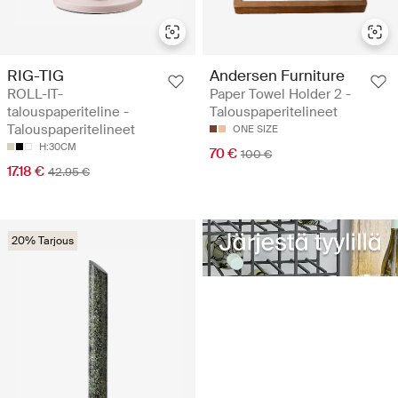
RIG-TIG
Andersen Furniture
ROLL-IT-
Paper Towel Holder 2 -
talouspaperiteline -
Talouspaperitelineet
Talouspaperitelineet
ONE SIZE
H:30CM
70 €
100 €
17.18 €
42.95 €
20% Tarjous