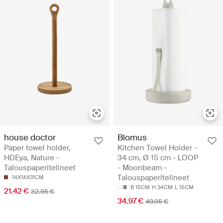
house doctor
Blomus
Paper towel holder,
Kitchen Towel Holder -
HDEya, Nature -
34 cm, Ø 15 cm - LOOP
Talouspaperitelineet
- Moonbeam -
Talouspaperitelineet
14X14X31CM
B 15CM
H 34CM
L 15CM
21.42 €
32.95 €
34.97 €
49.95 €