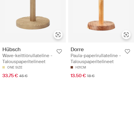
Hübsch
Dorre
Wave-keittiörullateline -
Paula-paperirullateline -
Talouspaperitelineet
Talouspaperitelineet
ONE SIZE
H31CM
33.75 €
13.50 €
45 €
18 €