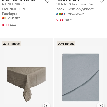
PIENI UNIKKO
STRIPES tea towel, 2-
OVENMITTEN -
pack - Keittiöpyyhkeet
Patalaput
W50X L70CM
ONE SIZE
20 €
25 €
18 €
24 €
25% Tarjous
20% Tarjous