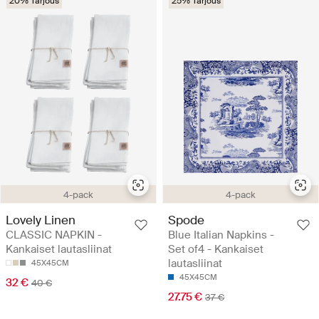
20% Tarjous
25% Tarjous
4-pack
4-pack
Lovely Linen
Spode
CLASSIC NAPKIN -
Blue Italian Napkins -
Kankaiset lautasliinat
Set of4 - Kankaiset
lautasliinat
45X45CM
45X45CM
32 €
40 €
27.75 €
37 €