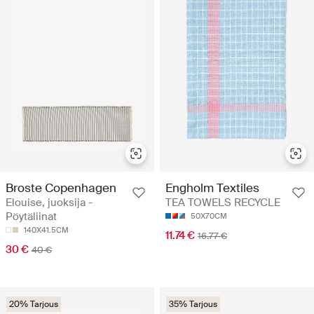
Broste Copenhagen
Engholm Textiles
Elouise, juoksija -
TEA TOWELS RECYCLE
Pöytäliinat
50X70CM
140X41.5CM
11.74 €
16.77 €
30 €
40 €
20% Tarjous
35% Tarjous