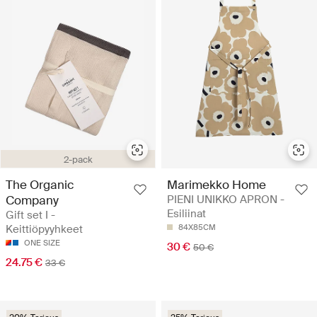
2-pack
The Organic
Marimekko Home
Company
PIENI UNIKKO APRON -
Esiliinat
Gift set I -
Keittiöpyyhkeet
84X85CM
ONE SIZE
30 €
50 €
24.75 €
33 €