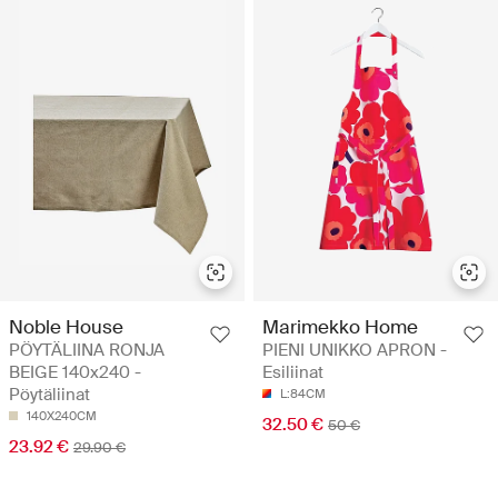
Noble House
Marimekko Home
PÖYTÄLIINA RONJA
PIENI UNIKKO APRON -
BEIGE 140x240 -
Esiliinat
Pöytäliinat
L:84CM
140X240CM
32.50 €
50 €
23.92 €
29.90 €