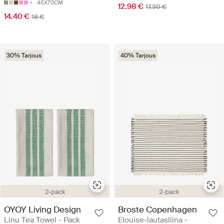
45X70CM
12.98 €
17.30 €
14.40 €
18 €
30% Tarjous
40% Tarjous
2-pack
2-pack
OYOY Living Design
Broste Copenhagen
Linu Tea Towel - Pack
Elouise-lautasliina -