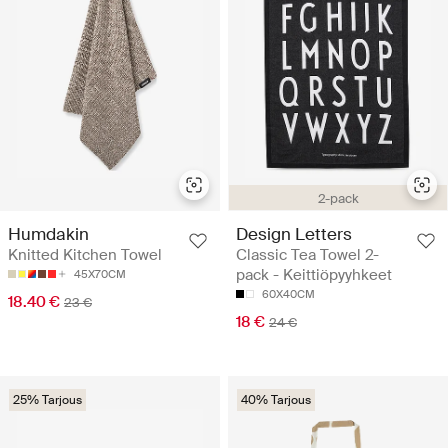
2-pack
Design Letters
Humdakin
Classic Tea Towel 2-
Knitted Kitchen Towel
pack - Keittiöpyyhkeet
45X70CM
60X40CM
18.40 €
23 €
18 €
24 €
25% Tarjous
40% Tarjous