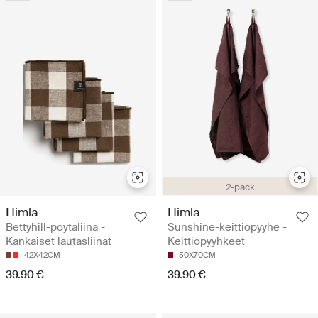
2-pack
Himla
Himla
Bettyhill-pöytäliina -
Sunshine-keittiöpyyhe -
Kankaiset lautasliinat
Keittiöpyyhkeet
42X42CM
50X70CM
39.90 €
39.90 €