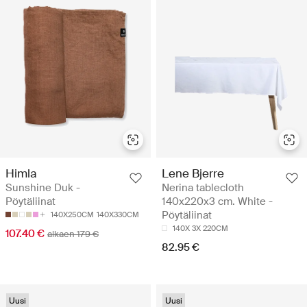
Himla
Lene Bjerre
Sunshine Duk -
Nerina tablecloth
Pöytäliinat
140x220x3 cm. White -
Pöytäliinat
140X250CM
140X330CM
140X 3X 220CM
107.40 €
alkaen 179 €
82.95 €
Uusi
Uusi