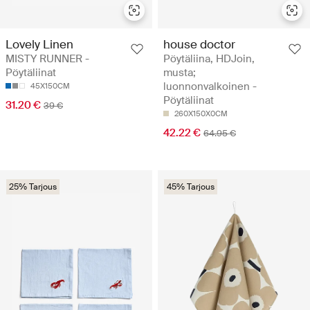
Lovely Linen
house doctor
MISTY RUNNER -
Pöytäliina, HDJoin,
Pöytäliinat
musta;
luonnonvalkoinen -
45X150CM
Pöytäliinat
31.20 €
39 €
260X150X0CM
42.22 €
64.95 €
25% Tarjous
45% Tarjous