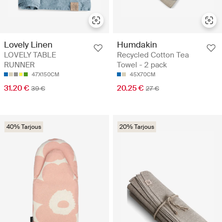
Lovely Linen
Humdakin
LOVELY TABLE
Recycled Cotton Tea
RUNNER
Towel - 2 pack
47X150CM
45X70CM
31.20 €
20.25 €
39 €
27 €
40% Tarjous
20% Tarjous