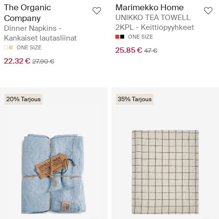
The Organic
Marimekko Home
Company
UNIKKO TEA TOWELL
2KPL - Keittiöpyyhkeet
Dinner Napkins -
Kankaiset lautasliinat
ONE SIZE
ONE SIZE
25.85 €
47 €
22.32 €
27.90 €
20% Tarjous
35% Tarjous