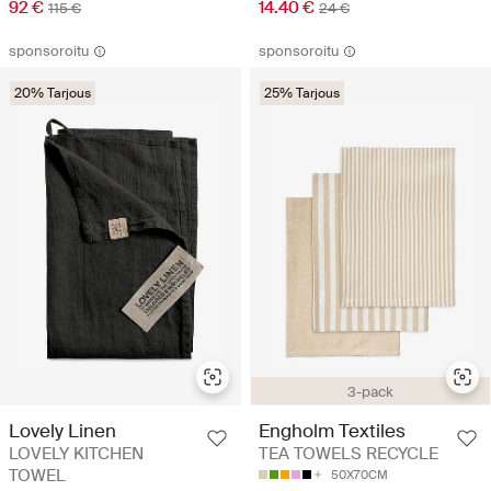
92 €
14.40 €
115 €
24 €
sponsoroitu
sponsoroitu
20% Tarjous
25% Tarjous
3-pack
Lovely Linen
Engholm Textiles
LOVELY KITCHEN
TEA TOWELS RECYCLE
TOWEL
50X70CM