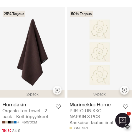
25% Tarjous
50% Tarjous
2-pack
3-pack
Humdakin
Marimekko Home
Organic Tea Towel - 2
PIIRTO UNIKKO
1
pack - Keittiöpyyhkeet
NAPKIN 3 PCS -
Kankaiset lautasliinat
45X70CM
−
ONE SIZE
18 €
24 €