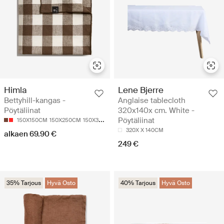
Himla
Lene Bjerre
Bettyhill-kangas -
Anglaise tablecloth
Pöytäliinat
320x140x cm. White -
Pöytäliinat
150X150CM
150X250CM
150X330CM
320X X 140CM
alkaen 69.90 €
249 €
35% Tarjous
Hyvä Osto
40% Tarjous
Hyvä Osto