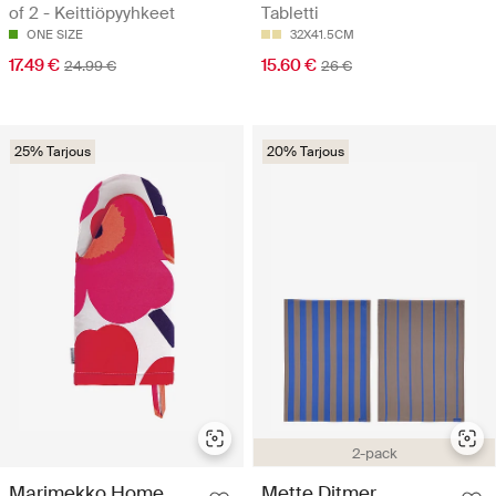
of 2 - Keittiöpyyhkeet
Tabletti
ONE SIZE
32X41.5CM
17.49 €
15.60 €
24.99 €
26 €
25% Tarjous
20% Tarjous
2-pack
Marimekko Home
Mette Ditmer