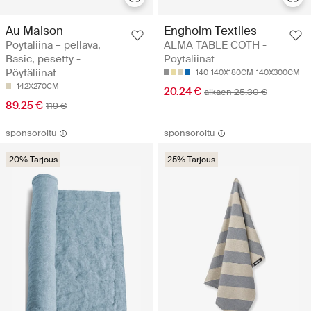
Au Maison
Engholm Textiles
Pöytäliina – pellava,
ALMA TABLE COTH -
Basic, pesetty -
Pöytäliinat
Pöytäliinat
140
140X180CM
140X300CM
142X270CM
20.24 €
alkaen 25.30 €
89.25 €
119 €
sponsoroitu
sponsoroitu
20% Tarjous
25% Tarjous