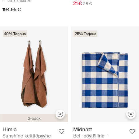
220X X 140CM
21 €
28 €
194.95 €
40% Tarjous
25% Tarjous
2-pack
Himla
Midnatt
Sunshine keittiöpyyhe
Bell-pöytäliina -