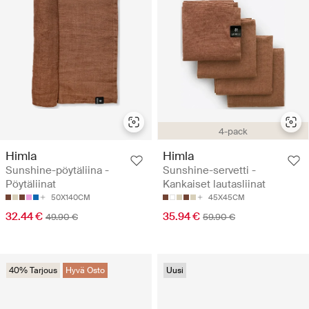
4-pack
Himla
Himla
Sunshine-pöytäliina -
Sunshine-servetti -
Pöytäliinat
Kankaiset lautasliinat
50X140CM
45X45CM
32.44 €
35.94 €
49.90 €
59.90 €
40% Tarjous
Hyvä Osto
Uusi