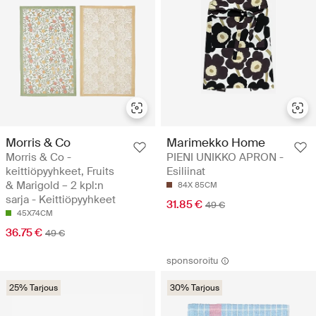
Morris & Co
Marimekko Home
Morris & Co -
PIENI UNIKKO APRON -
keittiöpyyhkeet, Fruits
Esiliinat
& Marigold – 2 kpl:n
84X 85CM
sarja - Keittiöpyyhkeet
31.85 €
49 €
45X74CM
36.75 €
49 €
sponsoroitu
25% Tarjous
30% Tarjous