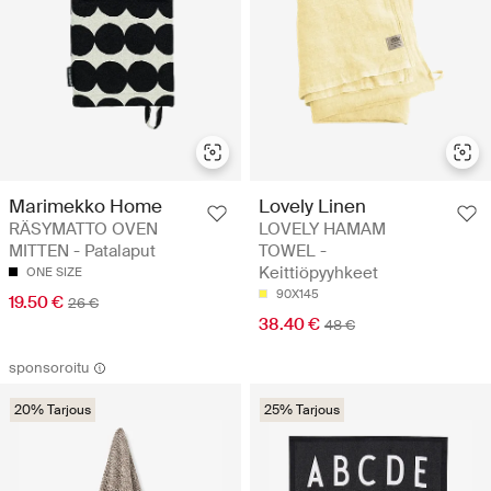
Marimekko Home
Lovely Linen
RÄSYMATTO OVEN
LOVELY HAMAM
MITTEN - Patalaput
TOWEL -
Keittiöpyyhkeet
ONE SIZE
90X145
19.50 €
26 €
38.40 €
48 €
sponsoroitu
20% Tarjous
25% Tarjous