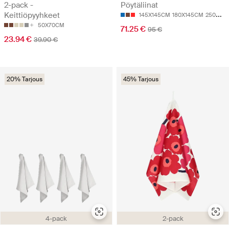
2-pack -
Pöytäliinat
Keittiöpyyhkeet
145X145CM
180X145CM
250X145CM
50X70CM
71.25 €
95 €
23.94 €
39.90 €
20% Tarjous
45% Tarjous
4-pack
2-pack