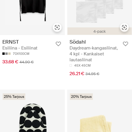
4-pack
ERNST
Södahl
Esiliina - Esiliinat
Daydream-kangasliinat,
4 kpl - Kankaiset
70X100CM
lautasliinat
33.68 €
44.90 €
45X 45CM
26.21 €
34.95 €
25% Tarjous
20% Tarjous