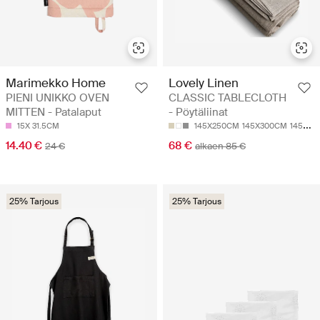
Marimekko Home
Lovely Linen
PIENI UNIKKO OVEN
CLASSIC TABLECLOTH
MITTEN - Patalaput
- Pöytäliinat
15X 31.5CM
145X250CM
145X300CM
145X380CM
14.40 €
68 €
24 €
alkaen 85 €
25% Tarjous
25% Tarjous