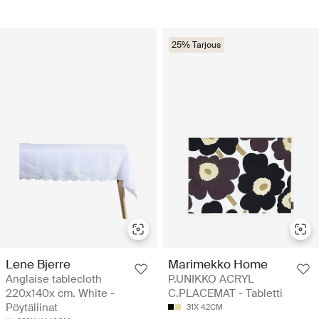
25% Tarjous
Lene Bjerre
Marimekko Home
Anglaise tablecloth
P.UNIKKO ACRYL
220x140x cm. White -
C.PLACEMAT - Tabletti
Pöytäliinat
31X 42CM