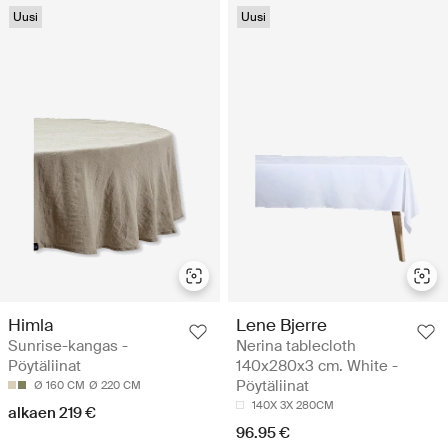
Uusi
Uusi
Himla
Lene Bjerre
Sunrise-kangas -
Nerina tablecloth
Pöytäliinat
140x280x3 cm. White -
Pöytäliinat
Ø 160 CM
Ø 220 CM
140X 3X 280CM
alkaen 219 €
96.95 €