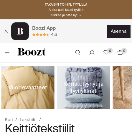
TAKAISIN TÖIHIN, TYYLILLÄ
Aloita uusi kausi tyylillä
Klikkaa ja osta nyt →
Boozt App
asenna
4.6
0
0
Koristetyynyt ja
Vuodevaatteet
tyynyliinat
Koti
Tekstiilit
Keittiötekstiilit