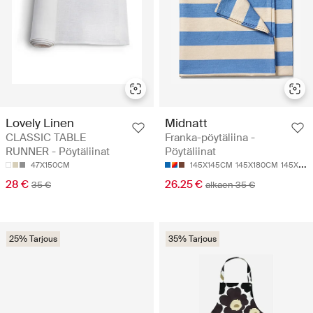
Lovely Linen
Midnatt
CLASSIC TABLE
Franka-pöytäliina -
RUNNER - Pöytäliinat
Pöytäliinat
47X150CM
145X145CM
145X180CM
145X250CM
28 €
26.25 €
35 €
alkaen 35 €
25% Tarjous
35% Tarjous