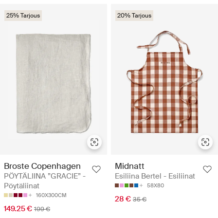
25% Tarjous
20% Tarjous
Broste Copenhagen
Midnatt
PÖYTÄLIINA ”GRACIE” -
Esiliina Bertel - Esiliinat
Pöytäliinat
58X80
160X300CM
28 €
35 €
149.25 €
199 €