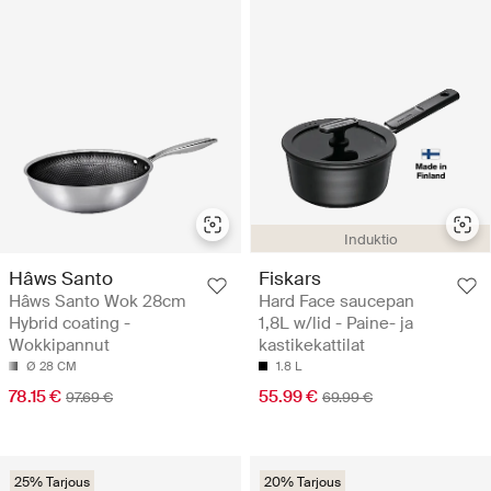
Induktio
Hâws Santo
Fiskars
Hâws Santo Wok 28cm
Hard Face saucepan
Hybrid coating -
1,8L w/lid - Paine- ja
Wokkipannut
kastikekattilat
Ø 28 CM
1.8 L
78.15 €
55.99 €
97.69 €
69.99 €
25% Tarjous
20% Tarjous