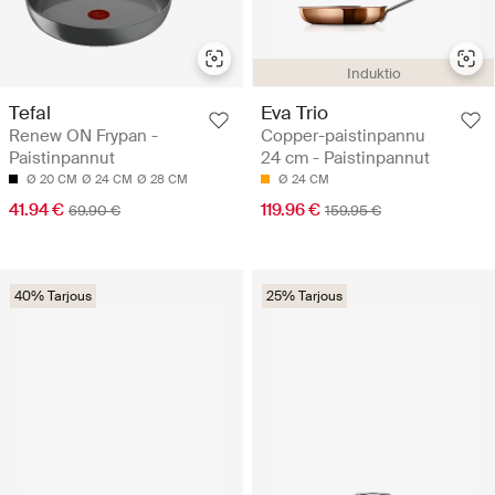
Induktio
Tefal
Eva Trio
Renew ON Frypan -
Copper-paistinpannu
Paistinpannut
24 cm - Paistinpannut
Ø 20 CM
Ø 24 CM
Ø 28 CM
Ø 24 CM
41.94 €
119.96 €
69.90 €
159.95 €
40% Tarjous
25% Tarjous