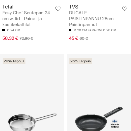
Tefal
TVS
Easy Chef Sautepan 24
DUCALE
cm w. lid - Paine- ja
PAISTINPANNU 28cm -
kastikekattilat
Paistinpannut
Ø 24 CM
Ø 20 CM
Ø 24 CM
Ø 28 CM
58.32 €
45 €
72.90 €
60 €
20% Tarjous
25% Tarjous