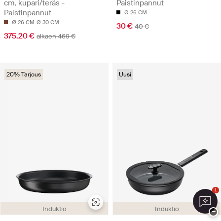
cm, kupari/teräs -
Paistinpannut
Paistinpannut
Ø 26 CM
Ø 26 CM
Ø 30 CM
30 €
40 €
375.20 €
alkaen 469 €
20% Tarjous
Uusi
1
Induktio
Induktio
−