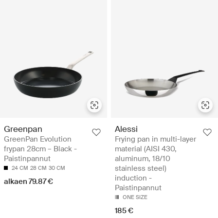
Greenpan
Alessi
GreenPan Evolution
Frying pan in multi-layer
frypan 28cm – Black -
material (AISI 430,
Paistinpannut
aluminum, 18/10
stainless steel)
24 CM
28 CM
30 CM
induction -
alkaen 79.87 €
Paistinpannut
ONE SIZE
185 €