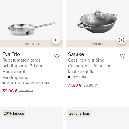
Induktio
Induktio
Eva Trio
Satake
Ruostumaton teräs
Cast Iron Nitriding
paistinpannu 28 cm
Casserole - Paine- ja
Honeycomb -
kastikekattilat
Paistinpannut
Ø 28 CM
Ø 20 CM
Ø 24 CM
Ø 28 CM
71.93 €
95.90 €
59.98 €
119.95 €
20% Tarjous
20% Tarjous