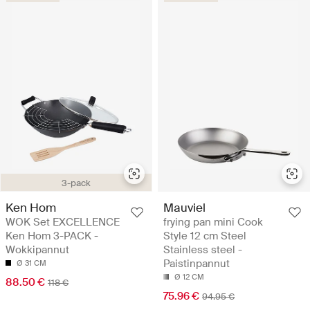
3-pack
Ken Hom
Mauviel
WOK Set EXCELLENCE
frying pan mini Cook
Ken Hom 3-PACK -
Style 12 cm Steel
Wokkipannut
Stainless steel -
Paistinpannut
Ø 31 CM
Ø 12 CM
88.50 €
118 €
75.96 €
94.95 €