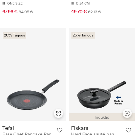
ONE SIZE
Ø 24 CM
67.96 €
49.70 €
84.95 €
62.13 €
20% Tarjous
25% Tarjous
Induktio
Tefal
Fiskars
Easy Chef Pancake Pan
Hard Face sauté pan