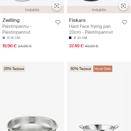
Induktio
Induktio
Zwilling
Fiskars
Paistinpannu -
Hard Face frying pan
Paistinpannut
20cm - Paistinpannut
Ø 16 CM
Ø 20 CM
19.96 €
37.49 €
24.95 €
49.99 €
25% Tarjous
50% Tarjous
Hyvä Osto