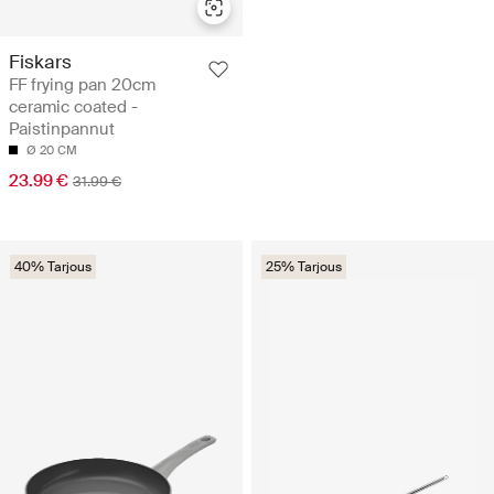
Fiskars
FF frying pan 20cm
ceramic coated -
Paistinpannut
Ø 20 CM
23.99 €
31.99 €
40% Tarjous
25% Tarjous