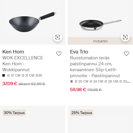
Induktio
Ken Hom
Eva Trio
WOK EXCELLENCE
Ruostumaton teräs
Ken Hom -
paistinpannu 24 cm,
Wokkipannut
keraaminen Slip-Let®-
pinnoite - Paistinpannut
Ø 27 CM
Ø 31 CM
Ø35
Ø 20 CM
Ø 24 CM
Ø 28 CM
Ø 30 CM
37.09 €
alkaen 52.99 €
59.98 €
119.95 €
30% Tarjous
25% Tarjous