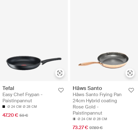
Tefal
Hâws Santo
Easy Chef Frypan -
Hâws Santo Frying Pan
Paistinpannut
24cm Hybrid coating
Rose Gold -
Ø 24 CM
Ø 28 CM
Paistinpannut
47.20 €
59 €
Ø 24 CM
Ø 28 CM
73.27 €
97.69 €