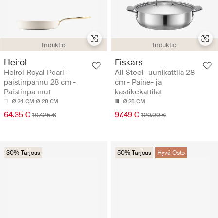
Induktio
Induktio
Heirol
Fiskars
Heirol Royal Pearl -
All Steel -uunikattila 28
paistinpannu 28 cm -
cm - Paine- ja
Paistinpannut
kastikekattilat
Ø 24 CM
Ø 28 CM
Ø 28 CM
64.35 €
97.49 €
107.25 €
129.99 €
30% Tarjous
50% Tarjous
Hyvä Osto