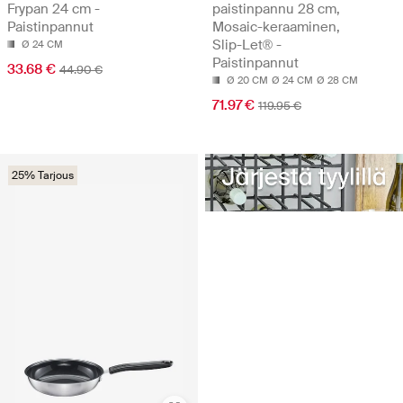
Frypan 24 cm -
paistinpannu 28 cm,
Paistinpannut
Mosaic-keraaminen,
Slip-Let® -
Ø 24 CM
Paistinpannut
33.68 €
44.90 €
Ø 20 CM
Ø 24 CM
Ø 28 CM
71.97 €
119.95 €
25% Tarjous