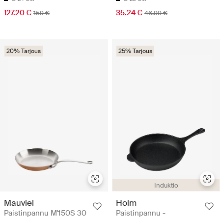
127.20 €
35.24 €
159 €
46.99 €
20% Tarjous
25% Tarjous
Induktio
Mauviel
Holm
Paistinpannu M'150S 30
Paistinpannu -