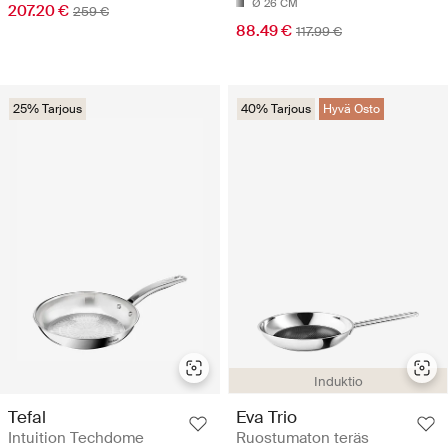
Ø 26 CM
207.20 €
259 €
88.49 €
117.99 €
25% Tarjous
40% Tarjous
Hyvä Osto
Induktio
Tefal
Eva Trio
Intuition Techdome
Ruostumaton teräs