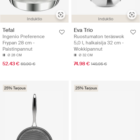
Induktio
Induktio
Tefal
Eva Trio
Ingenio Preference
Ruostumaton teräswok
Frypan 28 cm -
5,0 l, halkaisija 32 cm -
Paistinpannut
Wokkipannut
Ø 28 CM
Ø 32 CM
52.43 €
74.98 €
69.90 €
149.95 €
25% Tarjous
25% Tarjous