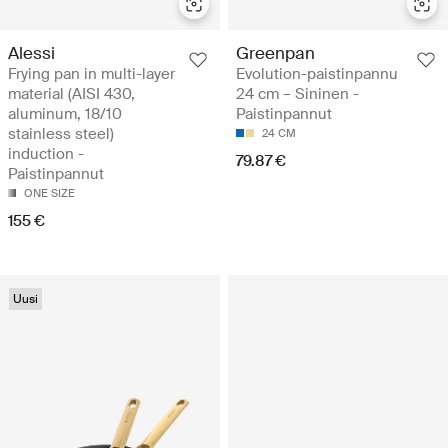
Alessi
Greenpan
Frying pan in multi-layer
Evolution-paistinpannu
material (AISI 430,
24 cm – Sininen -
aluminum, 18/10
Paistinpannut
stainless steel)
24 CM
induction -
79.87 €
Paistinpannut
ONE SIZE
155 €
Uusi