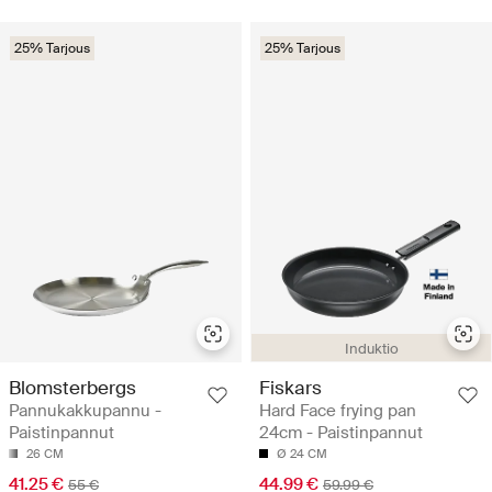
25% Tarjous
25% Tarjous
Induktio
Blomsterbergs
Fiskars
Pannukakkupannu -
Hard Face frying pan
Paistinpannut
24cm - Paistinpannut
26 CM
Ø 24 CM
41.25 €
44.99 €
55 €
59.99 €