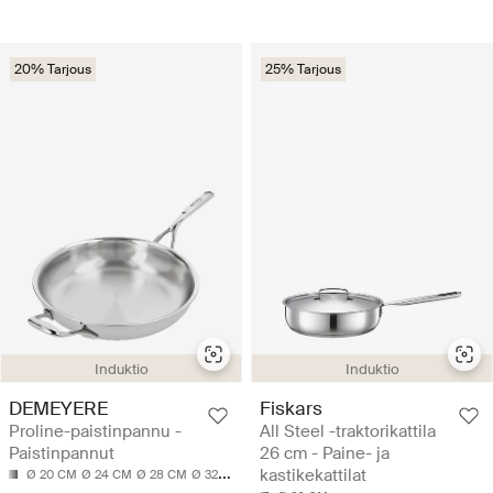
20% Tarjous
25% Tarjous
Induktio
Induktio
DEMEYERE
Fiskars
Proline-paistinpannu -
All Steel -traktorikattila
Paistinpannut
26 cm - Paine- ja
kastikekattilat
Ø 20 CM
Ø 24 CM
Ø 28 CM
Ø 32 CM