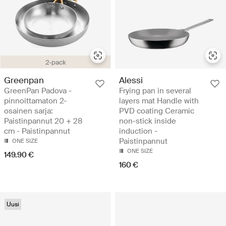
2-pack
Greenpan
Alessi
GreenPan Padova -
Frying pan in several
pinnoittamaton 2-
layers mat Handle with
osainen sarja:
PVD coating Ceramic
Paistinpannut 20 + 28
non-stick inside
cm - Paistinpannut
induction -
Paistinpannut
ONE SIZE
ONE SIZE
149.90 €
160 €
Uusi