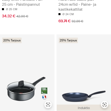
25 cm - Paistinpannut
24cm w/lid - Paine- ja
kastikekattilat
Ø 25 CM
Ø 24 CM
34.32 €
42.90 €
69.74 €
92.99 €
20% Tarjous
25% Tarjous
Induktio