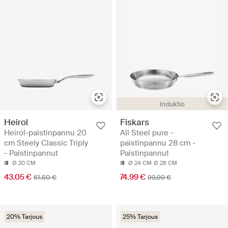
Induktio
Heirol
Fiskars
Heirol-paistinpannu 20
All Steel pure -
cm Steely Classic Triply
paistinpannu 28 cm -
- Paistinpannut
Paistinpannut
Ø 20 CM
Ø 24 CM
Ø 28 CM
43.05 €
74.99 €
61.50 €
99.99 €
20% Tarjous
25% Tarjous