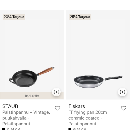
20% Tarjous
25% Tarjous
Induktio
STAUB
Fiskars
Paistinpannu – Vintage,
FF frying pan 28cm
puukahvalla -
ceramic coated -
Paistinpannut
Paistinpannut
Ø 24 CM
Ø 28 CM