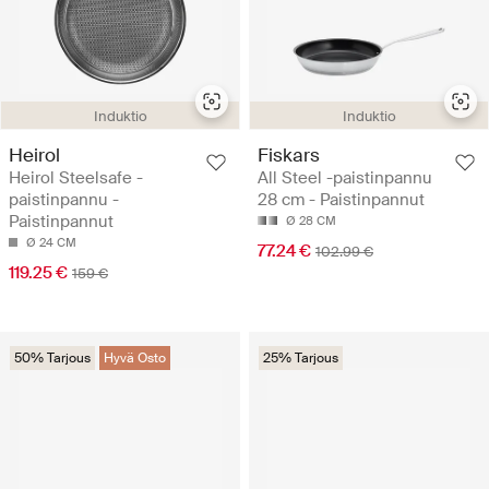
Induktio
Induktio
Heirol
Fiskars
Heirol Steelsafe -
All Steel -paistinpannu
paistinpannu -
28 cm - Paistinpannut
Paistinpannut
Ø 28 CM
Ø 24 CM
77.24 €
102.99 €
119.25 €
159 €
50% Tarjous
Hyvä Osto
25% Tarjous