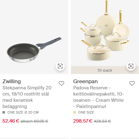
10-pack
Greenpan
Zwilling
Padova Reserve -
Stekpanna Simplify 20
keittiövälinepaketti, 10-
cm, 18/10 rostfritt stål
osainen – Cream White
med keramisk
- Paistinpannut
beläggning
ONE SIZE
ONE SIZE
Ø 20 CM
298.57 €
52.46 €
426.53 €
alkaen 69.95 €