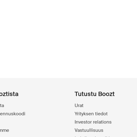
oztista
Tutustu Boozt
ta
Urat
alennuskoodi
Yrityksen tiedot
Investor relations
emme
Vastuullisuus