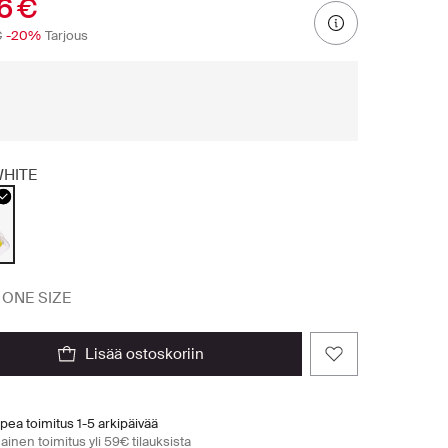
16 €
€
-20%
Tarjous
HITE
ONE SIZE
lisää ostoskoriin
pea toimitus 1-5 arkipäivää
ainen toimitus yli 59€ tilauksista