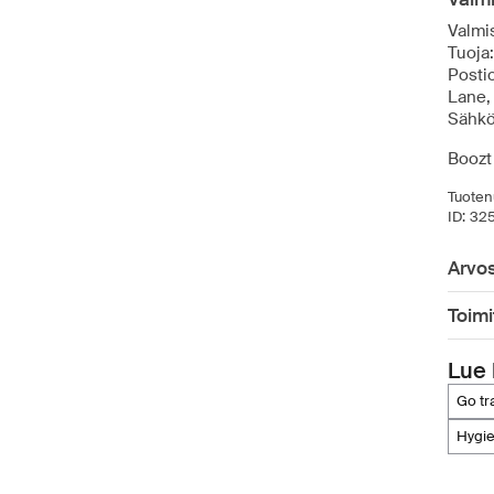
Valmi
Tuoja
Postio
Lane,
Sähkö
Boozt 
Tuoten
ID:
32
Arvos
Toimi
Lue 
go t
hygi