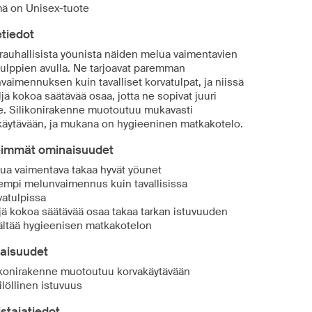
ä on Unisex-tuote
tiedot
 rauhallisista yöunista näiden melua vaimentavien
tulppien avulla. Ne tarjoavat paremman
aimennuksen kuin tavalliset korvatulpat, ja niissä
jä kokoa säätävää osaa, jotta ne sopivat juuri
le. Silikonirakenne muotoutuu mukavasti
käytävään, ja mukana on hygieeninen matkakotelo.
eimmät ominaisuudet
ua vaimentava takaa hyvät yöunet
empi melunvaimennus kuin tavallisissa
vatulpissa
jä kokoa säätävää osaa takaa tarkan istuvuuden
ältää hygieenisen matkakotelon
aisuudet
ikonirakenne muotoutuu korvakäytävään
ilöllinen istuvuus
stajatiedot