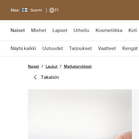
Maa:
Suomi
FI
Naiset
Miehet
Lapset
Urheilu
Kosmetiikka
Koti
Näytä kaikki
Uutuudet
Tarjoukset
Vaatteet
Kengät
Naiset
Laukut
Matkatarvikkeet
takaisin