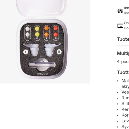
Il
Il
Ost
Bo
Tuote
Mult
4-pac
Tuott
Mat
akr
Ves
Rum
Sili
Kem
Kor
Lev
Syv