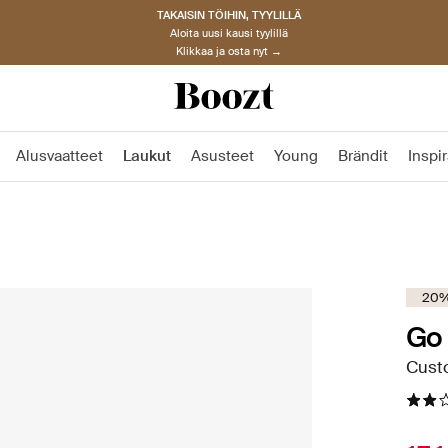
TAKAISIN TÖIHIN, TYYLILLÄ
Aloita uusi kausi tyylillä
Klikkaa ja osta nyt →
Alusvaatteet
Laukut
Asusteet
Young
Brändit
Inspir
20%
Go 
Custo