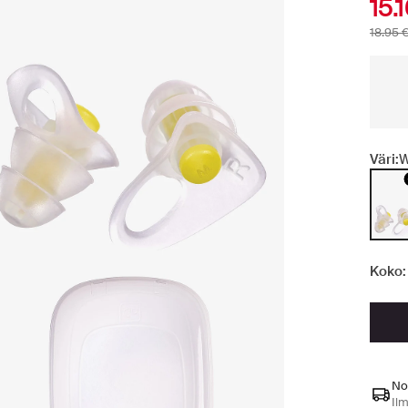
15.
18.95 
Väri:
W
Koko:
No
Ilm