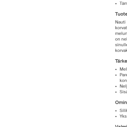
Täm
Tuote
Nauti
korva
melunv
on nel
sinul
korva
Tärk
Mel
Par
kor
Nel
Sis
Omin
Sil
Yks
Valmi