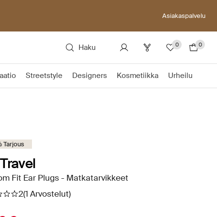
Asiakaspalvelu
0
0
Haku
aatio
Streetstyle
Designers
Kosmetiikka
Urheilu
 Tarjous
Travel
m Fit Ear Plugs - Matkatarvikkeet
2
(1 Arvostelut)