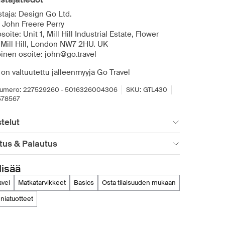
staja: Design Go Ltd.
: John Freere Perry
soite: Unit 1, Mill Hill Industrial Estate, Flower
 Mill Hill, London NW7 2HU. UK
inen osoite: john@go.travel
on valtuutettu jälleenmyyjä Go Travel
umero:
227529260 - 5016326004306
SKU:
GTL430
578567
telut
tus & Palautus
lisää
ravel
matkatarvikkeet
basics
osta tilaisuuden mukaan
eniatuotteet