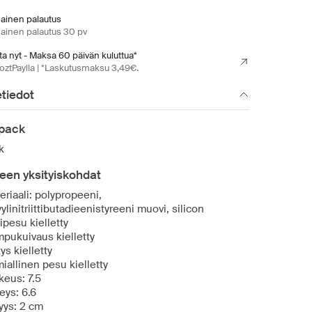
mainen palautus
mainen palautus 30 pv
a nyt - Maksa 60 päivän kuluttua*
oztPaylla | *Laskutusmaksu 3,49€.
tiedot
ipack
k
een yksityiskohdat
eriaali: polypropeeni,
yylinitriittibutadieenistyreeni muovi, silicon
ipesu kielletty
pukuivaus kielletty
tys kielletty
iallinen pesu kielletty
keus: 7.5
eys: 6.6
yys: 2 cm