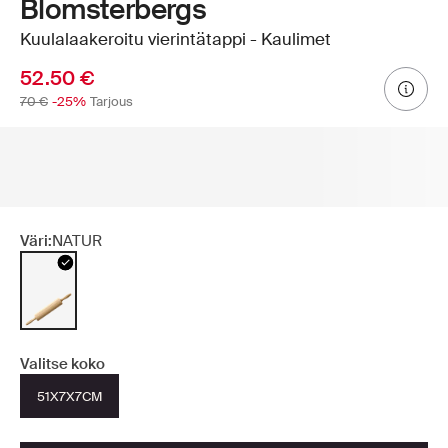
Blomsterbergs
Kuulalaakeroitu vierintätappi - Kaulimet
52.50 €
70 €
-25%
Tarjous
Väri:
NATUR
Valitse koko
51X7X7CM