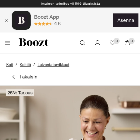
Ilmainen toimitus yli 59€ tilauksista
Boozt App
asenna
4.6
0
0
Koti
Keittiö
Leivontatarvikkeet
takaisin
25% Tarjous