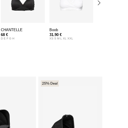
CHANTELLE
Boob
Swedish Stocking
68 €
31.90 €
31 €
D E F G H
XS S M L XL XXL
S M L XL
25% Deal