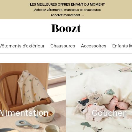
LES MEILLEURES OFFRES ENFANT DU MOMENT
Achetez vêtements, manteaux et chaussures
Achetez maintenant →
Vêtements d'extérieur
Chaussures
Accessoires
Enfants 
Alimentation
Coucher