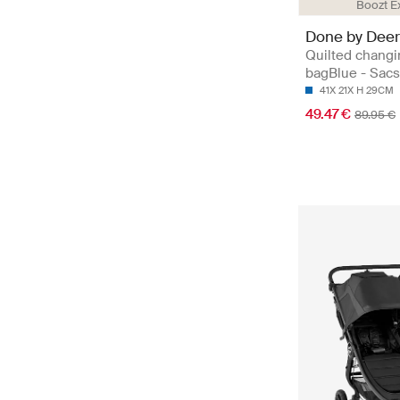
Boozt E
Done by Deer
Quilted changi
bagBlue - Sacs
41X 21X H 29CM
49.47 €
89.95 €