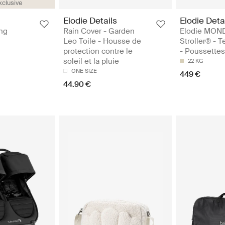
xclusive
Elodie Details
Elodie Deta
ng
Rain Cover - Garden
Elodie MON
Leo Toile - Housse de
Stroller® - 
protection contre le
- Poussettes
soleil et la pluie
22 KG
ONE SIZE
449 €
44.90 €