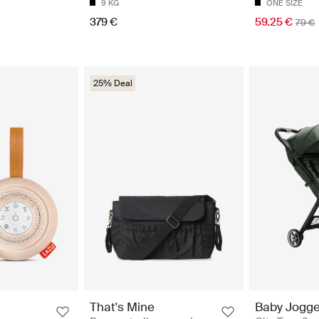
9 KG
ONE SIZE
379 €
59.25 €
79 €
25% Deal
That's Mine
Baby Jogge