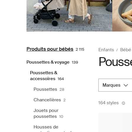
Produits pour bébés
2 115
Enfants
Bébé
Pousse
Poussettes & voyage
139
Poussettes &
accessoires
164
marques
Poussettes
28
Chancelières
2
164 styles
Jouets pour
poussettes
10
Housses de