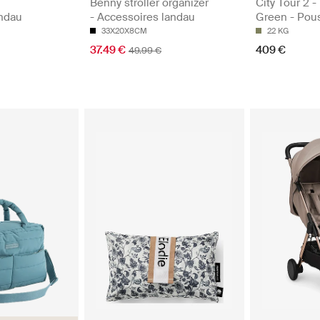
Benny stroller organizer
City Tour 2 -
andau
- Accessoires landau
Green - Pou
33X20X8CM
22 KG
37.49 €
409 €
49.99 €