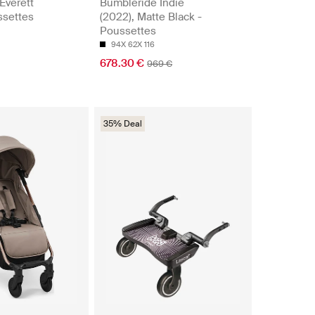
 Everett
Bumbleride Indie
ssettes
(2022), Matte Black -
Poussettes
94X 62X 116
678.30 €
969 €
35% Deal