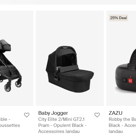
25% Deal
Baby Jogger
ZAZU
ble -
City Elite 2/Mini GT2.1
Robby the B
Poussettes
Pram - Opulent Black -
Black - Acce
Accessoires landau
landau