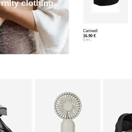
rnity clothing
Carriwell
16.90 €
S M L