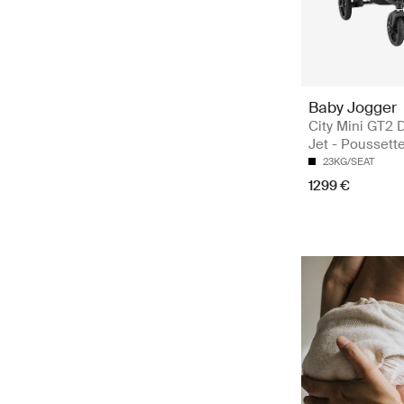
Baby Jogger
City Mini GT2 
Jet - Poussett
23KG/SEAT
1299 €