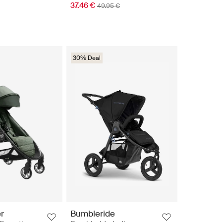
37.46 €
49.95 €
30% Deal
r
Bumbleride