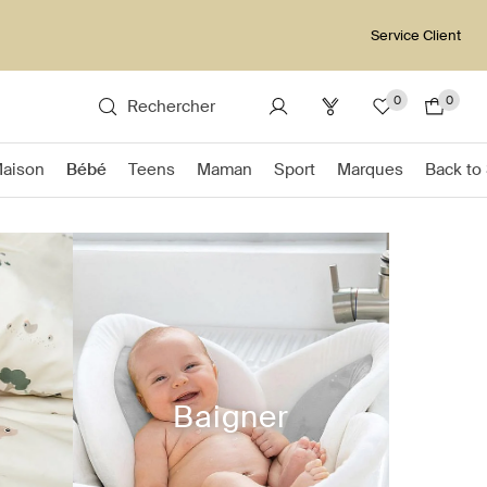
Service Client
0
0
Rechercher
Maison
Bébé
Teens
Maman
Sport
Marques
Back to
Baigner