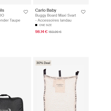
ils
Carlo Baby
DO
Buggy Board Maxi Svart
Tender Taupe
- Accessoires landau
ONE SIZE
98.14 €
150.99 €
30% Deal