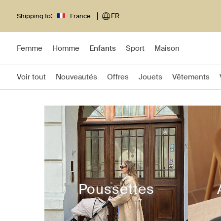
Shipping to:
France
FR
Femme
Homme
Enfants
Sport
Maison
Voir tout
Nouveautés
Offres
Jouets
Vêtements
Poussettes