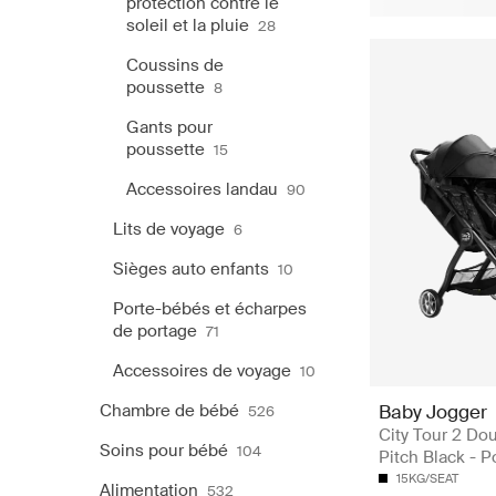
protection contre le
soleil et la pluie
28
Coussins de
poussette
8
Gants pour
poussette
15
Accessoires landau
90
Lits de voyage
6
Sièges auto enfants
10
Porte-bébés et écharpes
de portage
71
Accessoires de voyage
10
Chambre de bébé
Baby Jogger
526
City Tour 2 Dou
Soins pour bébé
104
Pitch Black - 
15KG/SEAT
Alimentation
532