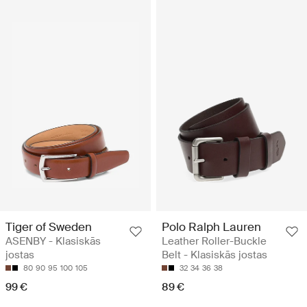
Tiger of Sweden
Polo Ralph Lauren
ASENBY - Klasiskās
Leather Roller-Buckle
jostas
Belt - Klasiskās jostas
80
90
95
100
105
32
34
36
38
99 €
89 €