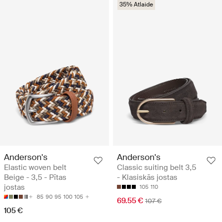
35% Atlaide
Anderson's
Anderson's
Elastic woven belt
Classic suiting belt 3,5
Beige - 3,5 - Pītas
- Klasiskās jostas
jostas
105
110
85
90
95
100
105
69.55 €
107 €
105 €