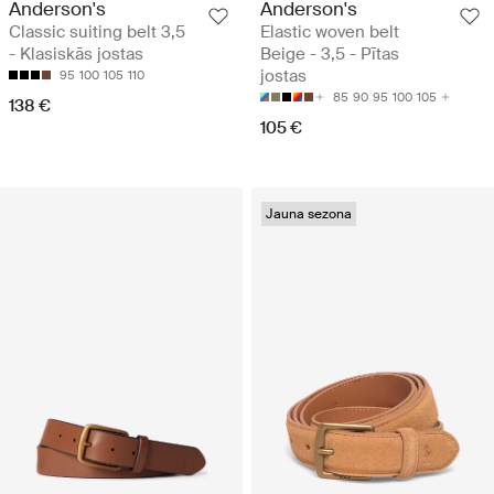
Anderson's
Anderson's
Classic suiting belt 3,5
Elastic woven belt
- Klasiskās jostas
Beige - 3,5 - Pītas
jostas
95
100
105
110
85
90
95
100
105
138 €
105 €
Jauna sezona