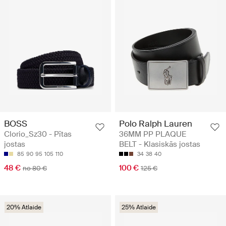
BOSS
Polo Ralph Lauren
Clorio_Sz30 - Pītas
36MM PP PLAQUE
jostas
BELT - Klasiskās jostas
85
90
95
105
110
34
38
40
48 €
100 €
no 80 €
125 €
20% Atlaide
25% Atlaide