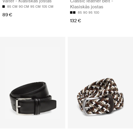
Valter - Klasiskās jostas
Classic leather belt -
Klasiskās jostas
85 CM
90 CM
95 CM
105 CM
85
90
95
100
89 €
132 €