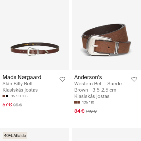
Mads Nørgaard
Anderson's
Skin Billy Belt -
Western Belt - Suede
Klasiskās jostas
Brown - 3,5-2,5 cm -
Klasiskās jostas
85
90
105
105
110
57 €
95 €
84 €
140 €
40% Atlaide