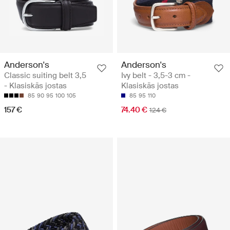
Anderson's
Anderson's
Classic suiting belt 3,5
Ivy belt - 3,5-3 cm -
- Klasiskās jostas
Klasiskās jostas
85
90
95
100
105
85
95
110
157 €
74.40 €
124 €