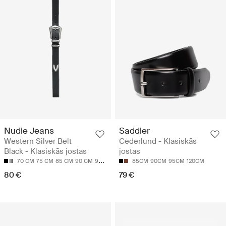
Nudie Jeans
Saddler
Western Silver Belt
Cederlund - Klasiskās
Black - Klasiskās jostas
jostas
70 CM
75 CM
85 CM
90 CM
95 CM
85CM
90CM
95CM
120CM
80 €
79 €