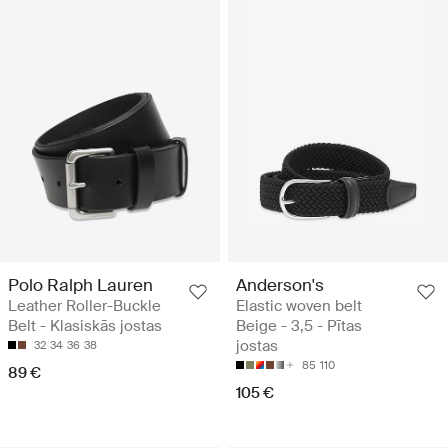
Polo Ralph Lauren
Anderson's
Leather Roller-Buckle
Elastic woven belt
Belt - Klasiskās jostas
Beige - 3,5 - Pītas
jostas
32
34
36
38
85
110
89 €
105 €