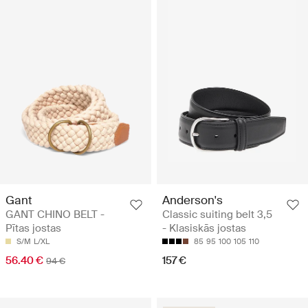
Gant
Anderson's
GANT CHINO BELT -
Classic suiting belt 3,5
Pītas jostas
- Klasiskās jostas
S/M
L/XL
85
95
100
105
110
56.40 €
157 €
94 €