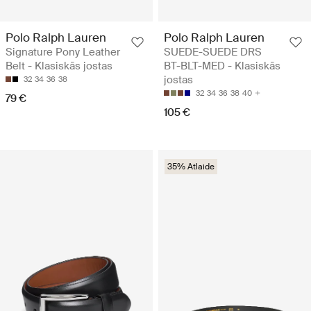
Polo Ralph Lauren
Polo Ralph Lauren
Signature Pony Leather
SUEDE-SUEDE DRS
Belt - Klasiskās jostas
BT-BLT-MED - Klasiskās
jostas
32
34
36
38
32
34
36
38
40
79 €
105 €
35% Atlaide