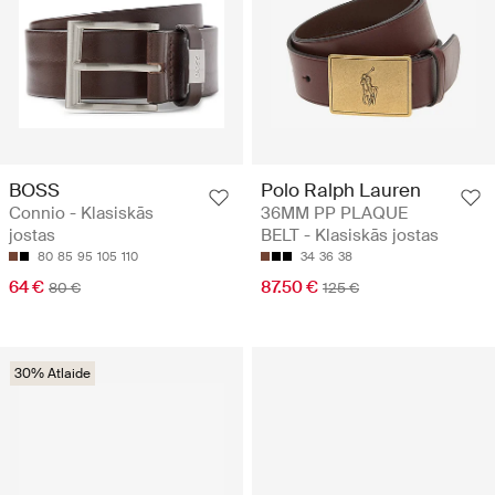
BOSS
Polo Ralph Lauren
Connio - Klasiskās
36MM PP PLAQUE
jostas
BELT - Klasiskās jostas
80
85
95
105
110
34
36
38
64 €
87.50 €
80 €
125 €
30% Atlaide