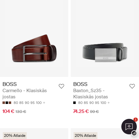
BOSS
BOSS
Carmello - Klasiskās
Baxton_Sz35 -
jostas
Klasiskās jostas
80
85
90
95
100
80
85
90
95
100
104 €
74.25 €
130 €
99 €
1
−
20% Atlaide
20% Atlaide