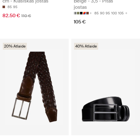
cm - Klasiskās jostas
Beige - 3,5 - Pītas
jostas
85
95
85
90
95
100
105
82.50 €
110 €
105 €
20% Atlaide
40% Atlaide