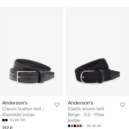
Anderson's
Anderson's
Classic leather belt -
Elastic woven belt
Klasiskās jostas
Beige - 3,5 - Pītas
jostas
90
95
100
85
90
95
132 €