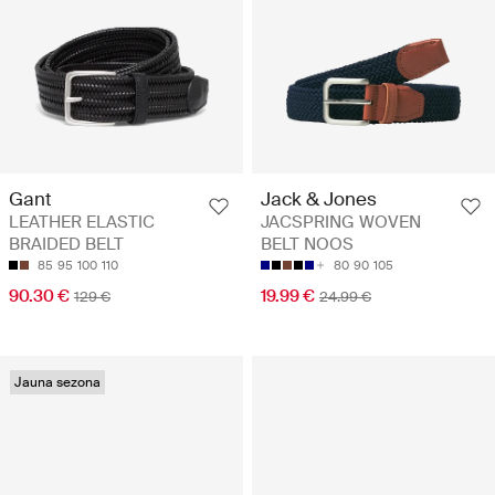
Gant
Jack & Jones
LEATHER ELASTIC
JACSPRING WOVEN
BRAIDED BELT
BELT NOOS
85
95
100
110
80
90
105
90.30 €
19.99 €
129 €
24.99 €
Jauna sezona