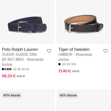
Polo Ralph Lauren
Tiger of Sweden
SUEDE-SUEDE DRS
UMBOR - Klasiskās
BT-BLT-MED - Klasiskās
jostas
jostas
90
95
100
32
38
40
42
71.40 €
119 €
68.25 €
105 €
40% Atlaide
40% Atlaide