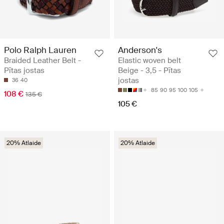
Polo Ralph Lauren
Anderson's
Braided Leather Belt -
Elastic woven belt
Pītas jostas
Beige - 3,5 - Pītas
jostas
36
40
85
90
95
100
105
108 €
135 €
105 €
20% Atlaide
20% Atlaide