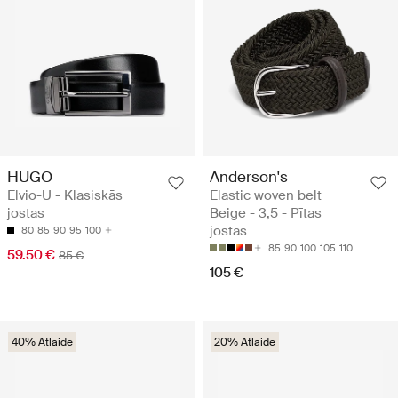
HUGO
Anderson's
Elvio-U - Klasiskās
Elastic woven belt
jostas
Beige - 3,5 - Pītas
jostas
80
85
90
95
100
85
90
100
105
110
59.50 €
85 €
105 €
40% Atlaide
20% Atlaide