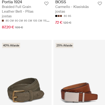
Portia 1924
BOSS
Braided Full Grain
Carmello - Klasiskās
Leather Belt - Pītas
jostas
jostas
80
85
85 CM
90 CM
95 CM
105 CM
115 CM
72 €
120 €
87.20 €
109 €
40% Atlaide
25% Atlaide