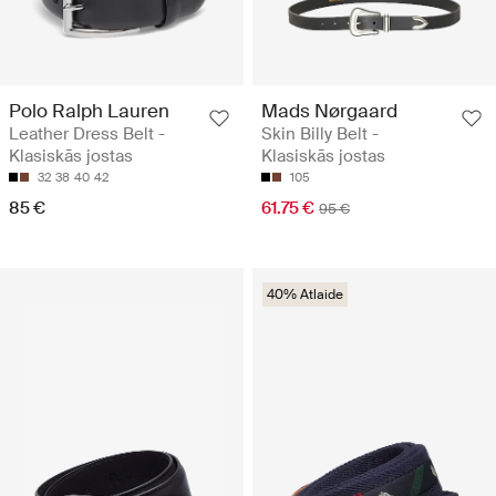
Polo Ralph Lauren
Mads Nørgaard
Leather Dress Belt -
Skin Billy Belt -
Klasiskās jostas
Klasiskās jostas
32
38
40
42
105
85 €
61.75 €
95 €
40% Atlaide