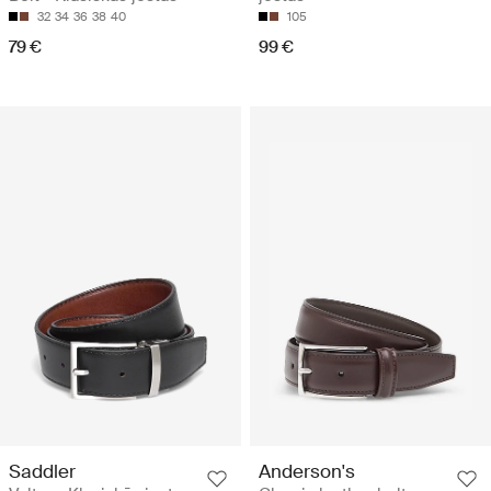
32
34
36
38
40
105
79 €
99 €
Saddler
Anderson's