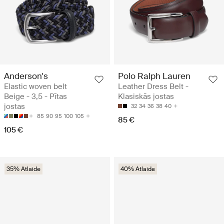
Anderson's
Polo Ralph Lauren
Elastic woven belt
Leather Dress Belt -
Beige - 3,5 - Pītas
Klasiskās jostas
jostas
32
34
36
38
40
85
90
95
100
105
85 €
105 €
35% Atlaide
40% Atlaide