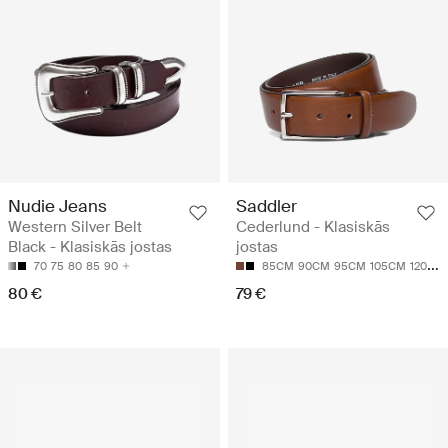
Nudie Jeans
Saddler
Western Silver Belt
Cederlund - Klasiskās
Black - Klasiskās jostas
jostas
70
75
80
85
90
85CM
90CM
95CM
105CM
120CM
80 €
79 €