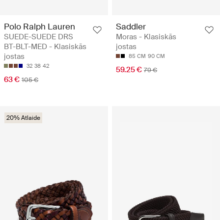
Polo Ralph Lauren
Saddler
SUEDE-SUEDE DRS
Moras - Klasiskās
BT-BLT-MED - Klasiskās
jostas
jostas
85 CM
90 CM
32
38
42
59.25 €
79 €
63 €
105 €
20% Atlaide