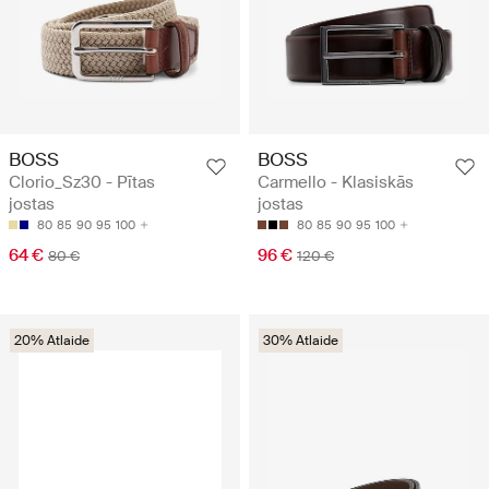
BOSS
BOSS
Clorio_Sz30 - Pītas
Carmello - Klasiskās
jostas
jostas
80
85
90
95
100
80
85
90
95
100
64 €
96 €
80 €
120 €
20% Atlaide
30% Atlaide