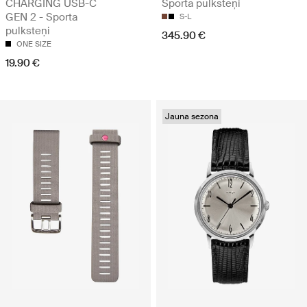
CHARGING USB-C
Sporta pulksteņi
GEN 2 - Sporta
S-L
pulksteņi
345.90 €
ONE SIZE
19.90 €
Jauna sezona