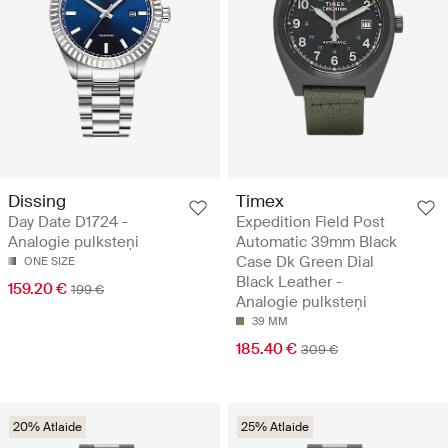
Dissing
Timex
Day Date D1724 -
Expedition Field Post
Analogie pulksteņi
Automatic 39mm Black
Case Dk Green Dial
ONE SIZE
Black Leather -
159.20 €
199 €
Analogie pulksteņi
39 MM
185.40 €
309 €
20% Atlaide
25% Atlaide