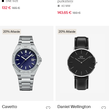
pulksteņi
ONE SIZE
40 MM
132 €
165 €
143.65 €
169 €
20% Atlaide
20% Atlaide
Cavetto
Daniel Wellington