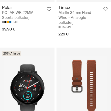
Polar
Timex
POLAR WB 22MM -
Marlin 34mm Hand
Sporta pulksteņi
Wind - Analogie
pulksteņi
M/L
34 MM
39.90 €
229 €
25% Atlaide