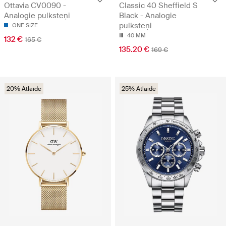
Ottavia CV0090 -
Classic 40 Sheffield S
Analogie pulksteņi
Black - Analogie
pulksteņi
ONE SIZE
40 MM
132 €
165 €
135.20 €
169 €
20% Atlaide
25% Atlaide