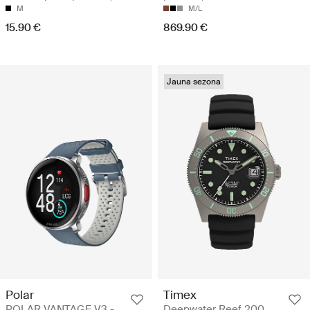
M
M/L
15.90 €
869.90 €
Jauna sezona
Polar
Timex
POLAR VANTAGE V3 -
Deepwater Reef 200