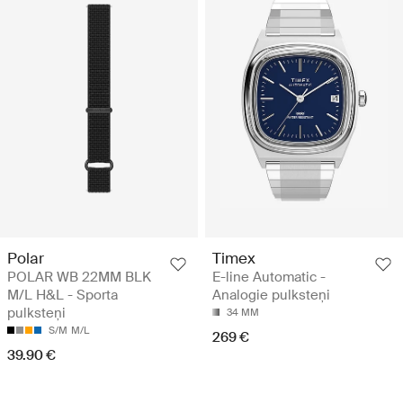
Polar
Timex
POLAR WB 22MM BLK
E-line Automatic -
M/L H&L - Sporta
Analogie pulksteņi
pulksteņi
34 MM
S/M
M/L
269 €
39.90 €