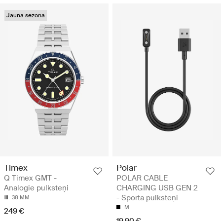
Jauna sezona
Timex
Polar
Q Timex GMT -
POLAR CABLE
Analogie pulksteņi
CHARGING USB GEN 2
- Sporta pulksteņi
38 MM
M
249 €
19.90 €