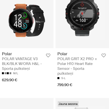
Polar
Polar
POLAR VANTAGE V3
POLAR GRIT X2 PRO +
BLK/BLK W/ORA H&L -
Polar H10 Heart Rate
Sporta pulksteņi
Sensor - Sporta
pulksteņi
M/L
S-L
629.90 €
799.90 €
Jauna sezona