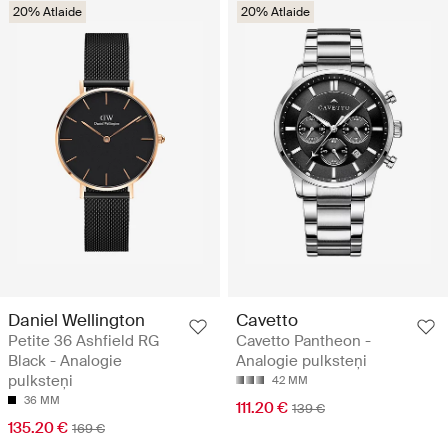
20% Atlaide
20% Atlaide
Daniel Wellington
Cavetto
Petite 36 Ashfield RG
Cavetto Pantheon -
Black - Analogie
Analogie pulksteņi
pulksteņi
42 MM
36 MM
111.20 €
139 €
135.20 €
169 €