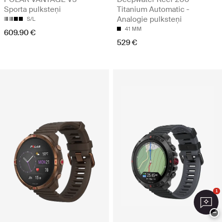
Sporta pulksteņi
Titanium Automatic -
Analogie pulksteņi
S/L
41 MM
609.90 €
529 €
1
−