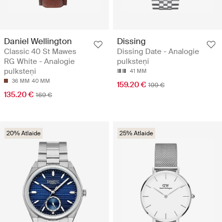
Daniel Wellington
Dissing
Classic 40 St Mawes
Dissing Date - Analogie
RG White - Analogie
pulksteņi
pulksteņi
41 MM
36 MM
40 MM
159.20 €
199 €
135.20 €
169 €
20% Atlaide
25% Atlaide