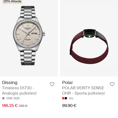
25% Atlaide
Dissing
Polar
Timeless D1730 -
POLAR VERITY SENSE
Analogie pulksteņi
OHR - Sporta pulksteņi
ONE SIZE
S/L
146.25 €
99.90 €
195 €