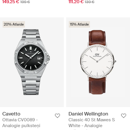
149.25 €
111.20 €
199 €
139 €
20% Atlaide
15% Atlaide
Cavetto
Daniel Wellington
Ottavia CV0089 -
Classic 40 St Mawes S
Analogie pulksteņi
White - Analogie