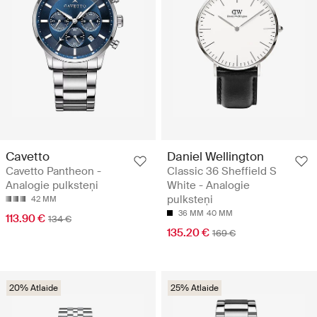
Cavetto
Daniel Wellington
Cavetto Pantheon -
Classic 36 Sheffield S
Analogie pulksteņi
White - Analogie
pulksteņi
42 MM
36 MM
40 MM
113.90 €
134 €
135.20 €
169 €
20% Atlaide
25% Atlaide