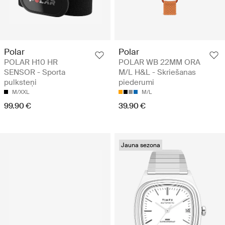
Polar
Polar
POLAR H10 HR
POLAR WB 22MM ORA
SENSOR - Sporta
M/L H&L - Skriešanas
pulksteņi
piederumi
M/XXL
M/L
99.90 €
39.90 €
Jauna sezona