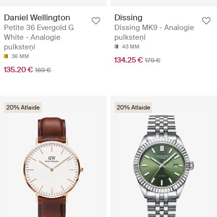
Daniel Wellington
Dissing
Petite 36 Evergold G
Dissing MK9 - Analogie
White - Analogie
pulksteņi
pulksteņi
43 MM
36 MM
134.25 €
179 €
135.20 €
169 €
20% Atlaide
20% Atlaide