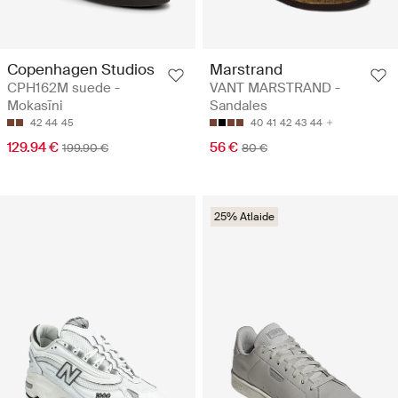
Copenhagen Studios
Marstrand
CPH162M suede -
VANT MARSTRAND -
Mokasīni
Sandales
42
44
45
40
41
42
43
44
129.94 €
56 €
199.90 €
80 €
25% Atlaide