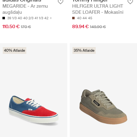
MEGARIDE - Ar zemu
HILFIGER ULTRA LIGHT
augšdaļu
SDE LOAFER - Mokasīni
39 1/3
40
40 2/3
41 1/3
42
40
44
45
110.50 €
89.94 €
170 €
149.90 €
40% Atlaide
35% Atlaide