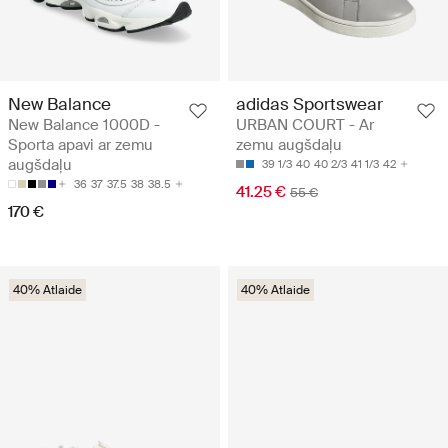
New Balance
adidas Sportswear
New Balance 1000D -
URBAN COURT - Ar
Sporta apavi ar zemu
zemu augšdaļu
augšdaļu
39 1/3
40
40 2/3
41 1/3
42
36
37
37.5
38
38.5
41.25 €
55 €
170 €
40% Atlaide
40% Atlaide