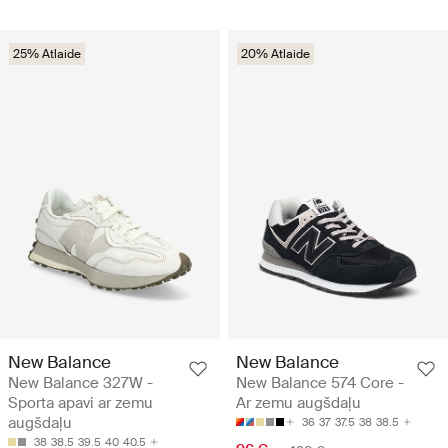
25% Atlaide
20% Atlaide
New Balance
New Balance
New Balance 327W -
New Balance 574 Core -
Sporta apavi ar zemu
Ar zemu augšdaļu
augšdaļu
36
37
37.5
38
38.5
38
38.5
39.5
40
40.5