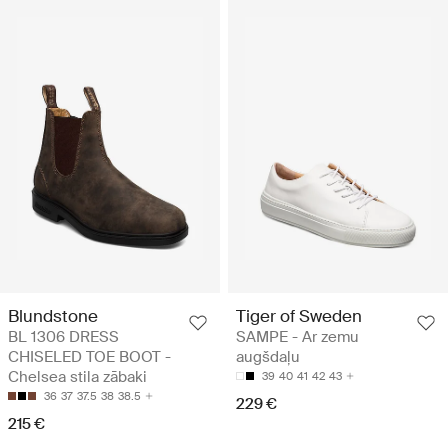
Blundstone
Tiger of Sweden
BL 1306 DRESS
SAMPE - Ar zemu
CHISELED TOE BOOT -
augšdaļu
Chelsea stila zābaki
39
40
41
42
43
36
37
37.5
38
38.5
229 €
215 €