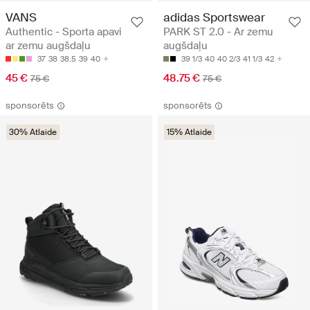
VANS
adidas Sportswear
Authentic - Sporta apavi
PARK ST 2.0 - Ar zemu
ar zemu augšdaļu
augšdaļu
37
38
38.5
39
40
39 1/3
40
40 2/3
41 1/3
42
45 €
48.75 €
75 €
75 €
sponsorēts
sponsorēts
30% Atlaide
15% Atlaide