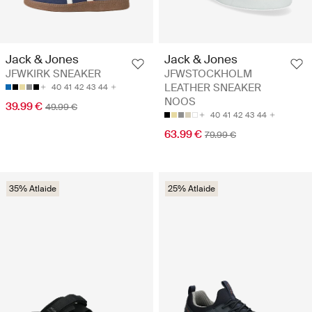
Jack & Jones
Jack & Jones
JFWKIRK SNEAKER
JFWSTOCKHOLM
LEATHER SNEAKER
40
41
42
43
44
NOOS
39.99 €
49.99 €
40
41
42
43
44
63.99 €
79.99 €
35% Atlaide
25% Atlaide