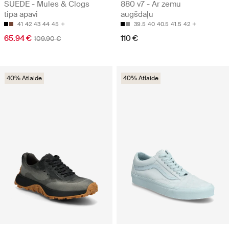
SUEDE - Mules & Clogs
880 v7 - Ar zemu
tipa apavi
augšdaļu
41
42
43
44
45
39.5
40
40.5
41.5
42
65.94 €
110 €
109.90 €
40% Atlaide
40% Atlaide