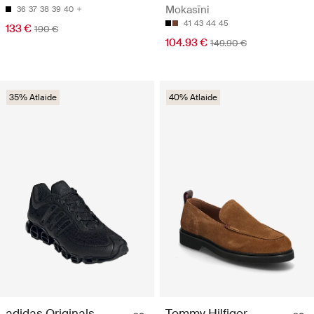
Mokasīni
36
37
38
39
40
41
43
44
45
133 €
190 €
104.93 €
149.90 €
35% Atlaide
40% Atlaide
adidas Originals
Tommy Hilfiger