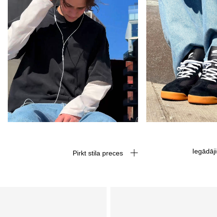
Iegādāj
Pirkt stila preces