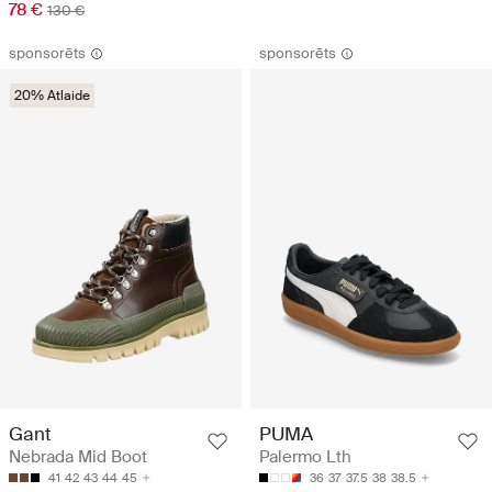
78 €
130 €
sponsorēts
sponsorēts
20% Atlaide
Gant
PUMA
Nebrada Mid Boot
Palermo Lth
41
42
43
44
45
36
37
37.5
38
38.5