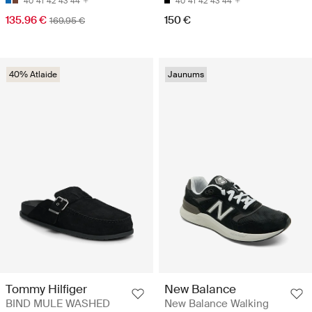
40
41
42
43
44
40
41
42
43
44
135.96 €
150 €
169.95 €
40% Atlaide
Jaunums
Tommy Hilfiger
New Balance
BIND MULE WASHED
New Balance Walking