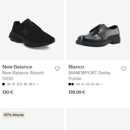
New Balance
Bianco
New Balance Abzorb
BIANEWPORT Derby
5030
Polido
36
37
37.5
38
38.5
40
41
42
43
44
130 €
139.99 €
40% Atlaide