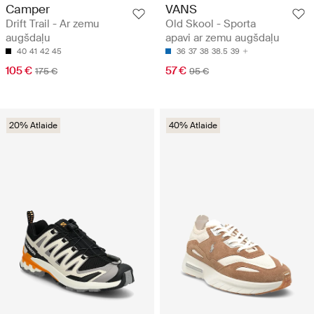
Camper
VANS
Drift Trail - Ar zemu
Old Skool - Sporta
augšdaļu
apavi ar zemu augšdaļu
40
41
42
45
36
37
38
38.5
39
105 €
57 €
175 €
95 €
20% Atlaide
40% Atlaide