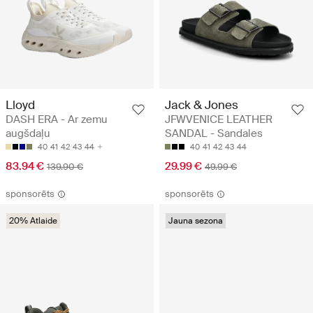
Lloyd
Jack & Jones
DASH ERA - Ar zemu
JFWVENICE LEATHER
augšdaļu
SANDAL - Sandales
40
41
42
43
44
40
41
42
43
44
83.94 €
29.99 €
139.90 €
49.99 €
sponsorēts
sponsorēts
20% Atlaide
Jauna sezona