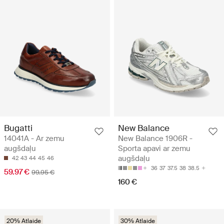
Bugatti
New Balance
14041A - Ar zemu
New Balance 1906R -
augšdaļu
Sporta apavi ar zemu
augšdaļu
42
43
44
45
46
36
37
37.5
38
38.5
59.97 €
99.95 €
160 €
20% Atlaide
30% Atlaide