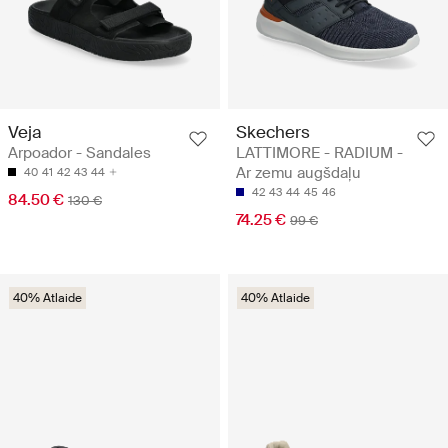
Veja
Skechers
Arpoador - Sandales
LATTIMORE - RADIUM -
Ar zemu augšdaļu
40
41
42
43
44
42
43
44
45
46
84.50 €
130 €
74.25 €
99 €
40% Atlaide
40% Atlaide