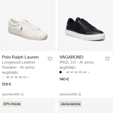
Polo Ralph Lauren
VAGABOND
Longwood Leather
PAUL 2.0 - Ar zemu
Sneaker - Ar zemu
augšdaļu
augšdaļu
40
41
42
43
44
36
37
38
39
40
140 €
129 €
sponsorēts
sponsorēts
20% Atlaide
Jauna sezona