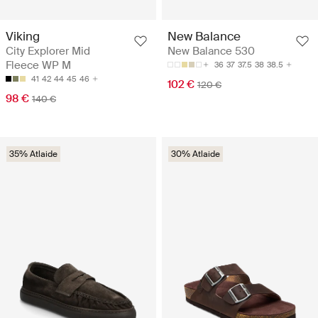
Viking
New Balance
City Explorer Mid
New Balance 530
Fleece WP M
36
37
37.5
38
38.5
41
42
44
45
46
102 €
120 €
98 €
140 €
35% Atlaide
30% Atlaide