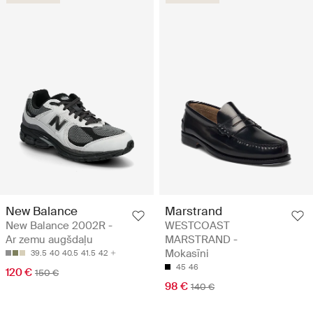
New Balance
Marstrand
New Balance 2002R -
WESTCOAST
Ar zemu augšdaļu
MARSTRAND -
Mokasīni
39.5
40
40.5
41.5
42
45
46
120 €
150 €
98 €
140 €