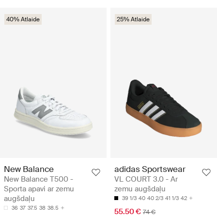
40% Atlaide
25% Atlaide
New Balance
adidas Sportswear
New Balance T500 -
VL COURT 3.0 - Ar
Sporta apavi ar zemu
zemu augšdaļu
augšdaļu
39 1/3
40
40 2/3
41 1/3
42
36
37
37.5
38
38.5
55.50 €
74 €