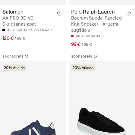
Salomon
Polo Ralph Lauren
XA PRO 3D V9 -
Boerum Suede-Paneled
Skriešanas apavi
Knit Sneaker - Ar zemu
augšdaļu
42
42 2/3
44
44 2/3
45 1/3
40
41
42
43
44
120 €
150 €
99 €
165 €
sponsorēts
sponsorēts
20% Atlaide
20% Atlaide