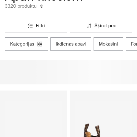
3320 produktu
filtri
šķirot pēc
kategorijas
ikdienas apavi
mokasīni
f