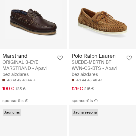
Marstrand
Polo Ralph Lauren
ORIGINAL 3-EYE
SUEDE-MERTN BT
MARSTRAND - Apavi
WVN-CS-BTS - Apavi
bez aizdares
bez aizdares
40
41
42
43
44
40
44
45
46
47
100 €
129 €
125 €
215 €
sponsorēts
sponsorēts
Jaunums
Jauna sezona