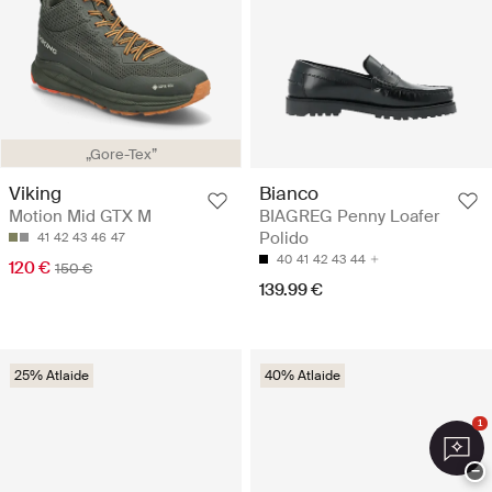
„Gore-Tex”
Viking
Bianco
Motion Mid GTX M
BIAGREG Penny Loafer
Polido
41
42
43
46
47
40
41
42
43
44
120 €
150 €
139.99 €
25% Atlaide
40% Atlaide
1
−