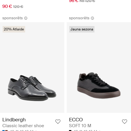
96 €
no 120 €
90 €
120 €
sponsorēts
sponsorēts
20% Atlaide
Jauna sezona
Lindbergh
ECCO
Classic leather shoe
SOFT 10 M