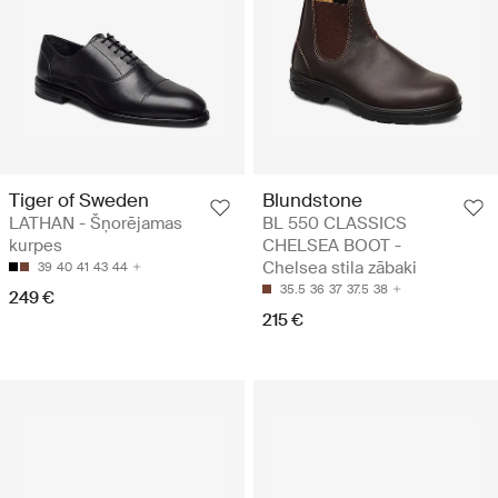
Tiger of Sweden
Blundstone
LATHAN - Šņorējamas
BL 550 CLASSICS
kurpes
CHELSEA BOOT -
Chelsea stila zābaki
39
40
41
43
44
35.5
36
37
37.5
38
249 €
215 €