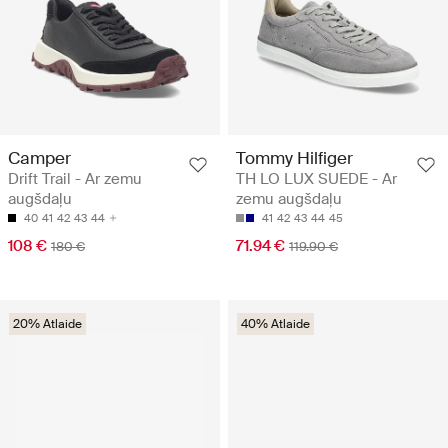
Camper
Tommy Hilfiger
Drift Trail - Ar zemu
TH LO LUX SUEDE - Ar
augšdaļu
zemu augšdaļu
40
41
42
43
44
41
42
43
44
45
108 €
71.94 €
180 €
119.90 €
20% Atlaide
40% Atlaide