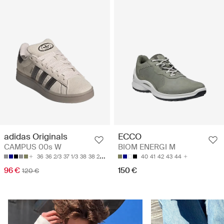
adidas Originals
ECCO
CAMPUS 00s W
BIOM ENERGI M
36
36 2/3
37 1/3
38
38 2/3
40
41
42
43
44
96 €
150 €
120 €