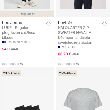
Regular fit
Lee Jeans
Levi's®
LUKE - Regular
HM QUARTER ZIP
piegriezuma džinsa
SWEATER NAVAL A -
bikses
Džemperi ar daļēju
rāvējslēdzēja aizdari
28
29
30
31
32
M
L
XL
XXL
54 €
90 €
63.20 €
79 €
sponsorēts
sponsorēts
20% Atlaide
25% Atlaide