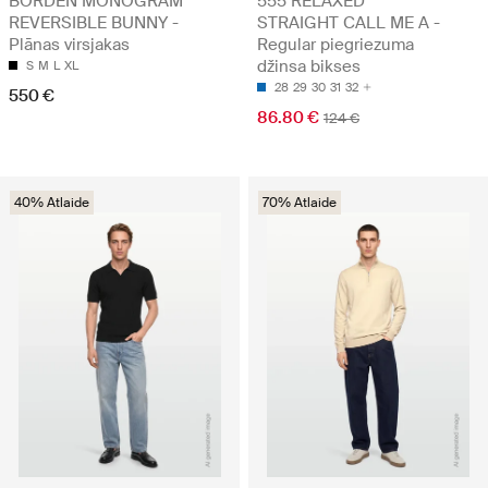
BORDEN MONOGRAM
555 RELAXED
REVERSIBLE BUNNY -
STRAIGHT CALL ME A -
Plānas virsjakas
Regular piegriezuma
džinsa bikses
S
M
L
XL
28
29
30
31
32
550 €
86.80 €
124 €
40% Atlaide
70% Atlaide