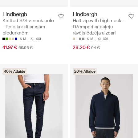
Lindbergh
Lindbergh
Knitted S/S v-neck polo
Half zip with high neck -
- Polo krekli ar īsām
Džemperi ar daļēju
piedurknēm
rāvējslēdzēja aizdari
S
M
L
XL
XXL
S
M
L
XL
XXL
41.97 €
28.20 €
69.95 €
94 €
40% Atlaide
20% Atlaide