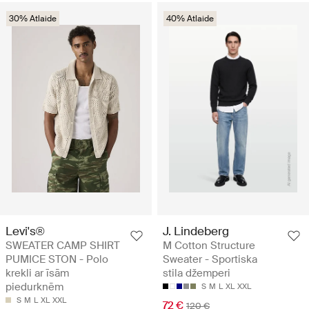
30% Atlaide
40% Atlaide
Levi's®
J. Lindeberg
SWEATER CAMP SHIRT
M Cotton Structure
PUMICE STON - Polo
Sweater - Sportiska
krekli ar īsām
stila džemperi
piedurknēm
S
M
L
XL
XXL
S
M
L
XL
XXL
72 €
120 €