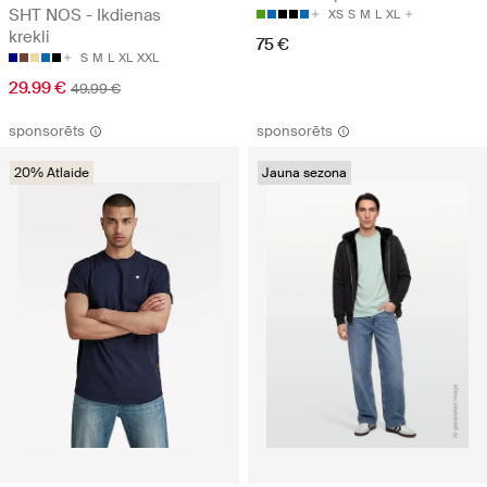
SHT NOS - Ikdienas
XS
S
M
L
XL
krekli
75 €
S
M
L
XL
XXL
29.99 €
49.99 €
sponsorēts
sponsorēts
20% Atlaide
Jauna sezona