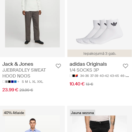
Iepakojumā 3 gab.
Jack & Jones
adidas Originals
JJEBRADLEY SWEAT
1/4 SOCKS 3P
HOOD NOOS
34-36
37-39
40-42
43-45
46-48
S
M
L
XL
XXL
10.40 €
13 €
23.99 €
29.99 €
40% Atlaide
Jauna sezona