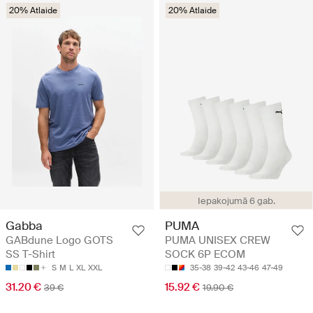
20% Atlaide
20% Atlaide
Iepakojumā 6 gab.
Gabba
PUMA
GABdune Logo GOTS
PUMA UNISEX CREW
SS T-Shirt
SOCK 6P ECOM
S
M
L
XL
XXL
35-38
39-42
43-46
47-49
31.20 €
15.92 €
39 €
19.90 €