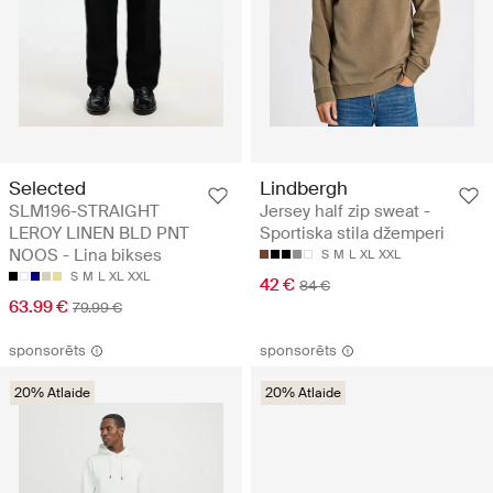
Selected
Lindbergh
SLM196-STRAIGHT
Jersey half zip sweat -
LEROY LINEN BLD PNT
Sportiska stila džemperi
NOOS - Lina bikses
S
M
L
XL
XXL
S
M
L
XL
XXL
42 €
84 €
63.99 €
79.99 €
sponsorēts
sponsorēts
20% Atlaide
20% Atlaide