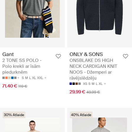
Gant
ONLY & SONS
2 TONE SS POLO -
ONSBLAKE DS HIGH
Polo krekli ar īsām
NECK CARDIGAN KNIT
piedurknēm
NOOS - Džemperi ar
rāvējslēdzēju
S
M
L
XL
XXL
XS
S
M
L
XL
71.40 €
119 €
29.99 €
49.99 €
30% Atlaide
40% Atlaide