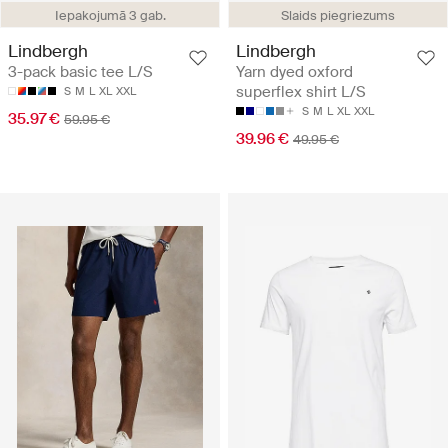
Iepakojumā 3 gab.
Slaids piegriezums
Lindbergh
Lindbergh
3-pack basic tee L/S
Yarn dyed oxford
superflex shirt L/S
S
M
L
XL
XXL
S
M
L
XL
XXL
35.97 €
59.95 €
39.96 €
49.95 €