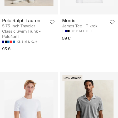
Polo Ralph Lauren
Morris
5.75-Inch Traveler
James Tee - T-krekli
Classic Swim Trunk -
XS
S
M
L
XL
Peldšorti
59 €
XS
S
M
L
XL
95 €
25% Atlaide