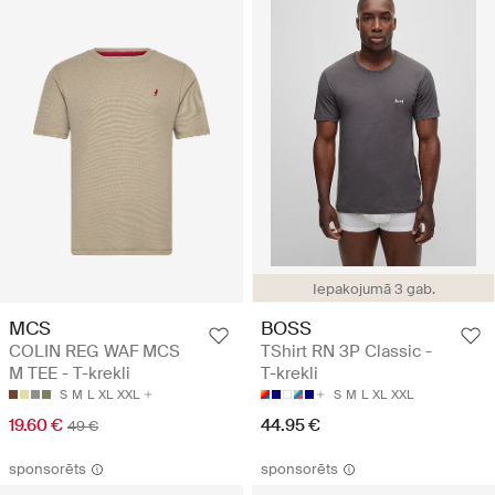
Iepakojumā 3 gab.
MCS
BOSS
COLIN REG WAF MCS
TShirt RN 3P Classic -
M TEE - T-krekli
T-krekli
S
M
L
XL
XXL
S
M
L
XL
XXL
19.60 €
44.95 €
49 €
sponsorēts
sponsorēts