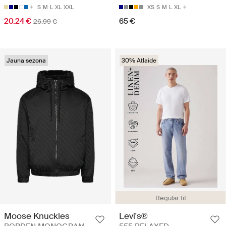
S
M
L
XL
XXL
XS
S
M
L
XL
20.24 €
65 €
26.99 €
Jauna sezona
30% Atlaide
Regular fit
Moose Knuckles
Levi's®