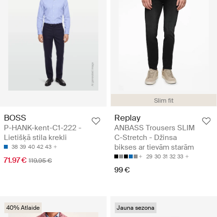
Slim fit
BOSS
Replay
P-HANK-kent-C1-222 -
ANBASS Trousers SLIM
Lietišķā stila krekli
C-Stretch - Džinsa
bikses ar tievām starām
38
39
40
42
43
29
30
31
32
33
71.97 €
119.95 €
99 €
40% Atlaide
Jauna sezona