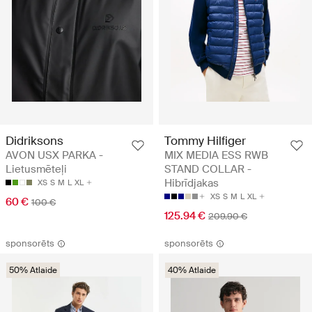
Didriksons
Tommy Hilfiger
AVON USX PARKA -
MIX MEDIA ESS RWB
Lietusmēteļi
STAND COLLAR -
Hibrīdjakas
XS
S
M
L
XL
XS
S
M
L
XL
60 €
100 €
125.94 €
209.90 €
sponsorēts
sponsorēts
50% Atlaide
40% Atlaide