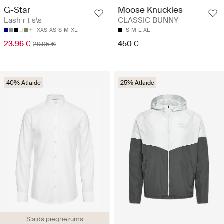
G-Star
Moose Knuckles
Lash r t s\s
CLASSIC BUNNY
XXS
XS
S
M
XL
S
M
L
XL
23.96 €
450 €
29.95 €
40% Atlaide
25% Atlaide
Slaids piegriezums