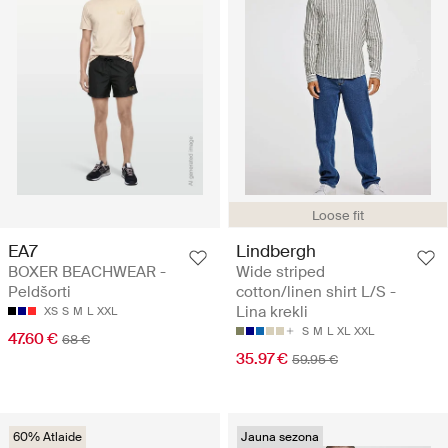
Loose fit
EA7
Lindbergh
BOXER BEACHWEAR -
Wide striped
Peldšorti
cotton/linen shirt L/S -
Lina krekli
XS
S
M
L
XXL
S
M
L
XL
XXL
47.60 €
68 €
35.97 €
59.95 €
60% Atlaide
Jauna sezona