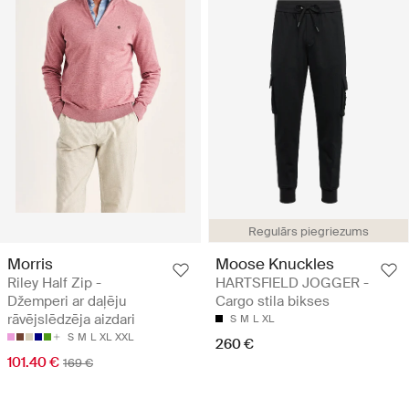
Regulārs piegriezums
Morris
Moose Knuckles
Riley Half Zip -
HARTSFIELD JOGGER -
Džemperi ar daļēju
Cargo stila bikses
rāvējslēdzēja aizdari
S
M
L
XL
S
M
L
XL
XXL
260 €
101.40 €
169 €