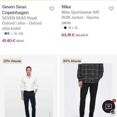
Seven Seas
Nike
Copenhagen
Nike Sportswear AIR
RUN Jacket - Sporta
SEVEN SEAS Royal
jakas
Oxford | slim - Oxford
stila krekli
M
L
XL
L
XL
XXL
63.74 €
84.99 €
41.40 €
69 €
25% Atlaide
30% Atlaide
1
−