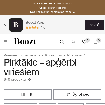
ATPAKAĻ DARBĀ, ATPAKAĻ STILĀ
Uzsāciet jauno sezonu
Noklikšķiniet un iepērcieties tagad →
Boozt App
instalēt
4.6
0
0
Vīriešiem
Iedvesma
Kolekcijas
Pirktākie
Pirktākie – apģērbi
vīriešiem
846 produktu
filtri
šķirot pēc