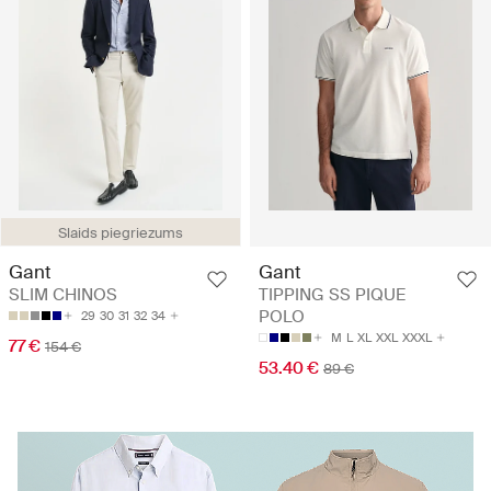
Slaids piegriezums
Gant
Gant
SLIM CHINOS
TIPPING SS PIQUE
POLO
29
30
31
32
34
M
L
XL
XXL
XXXL
77 €
154 €
53.40 €
89 €