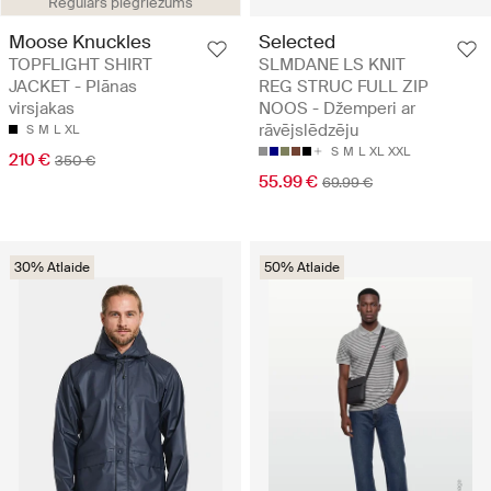
Regulārs piegriezums
Moose Knuckles
Selected
TOPFLIGHT SHIRT
SLMDANE LS KNIT
JACKET - Plānas
REG STRUC FULL ZIP
virsjakas
NOOS - Džemperi ar
rāvējslēdzēju
S
M
L
XL
S
M
L
XL
XXL
210 €
350 €
55.99 €
69.99 €
30% Atlaide
50% Atlaide