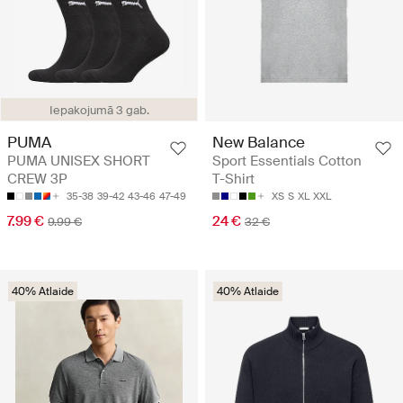
Iepakojumā 3 gab.
PUMA
New Balance
PUMA UNISEX SHORT
Sport Essentials Cotton
CREW 3P
T-Shirt
35-38
39-42
43-46
47-49
XS
S
XL
XXL
7.99 €
24 €
9.99 €
32 €
40% Atlaide
40% Atlaide