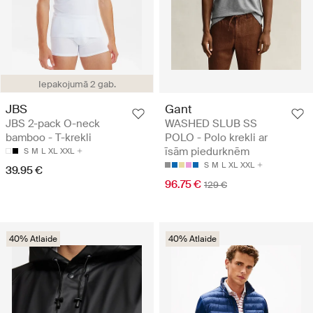
Iepakojumā 2 gab.
JBS
Gant
JBS 2-pack O-neck
WASHED SLUB SS
bamboo - T-krekli
POLO - Polo krekli ar
īsām piedurknēm
S
M
L
XL
XXL
S
M
L
XL
XXL
39.95 €
96.75 €
129 €
40% Atlaide
40% Atlaide