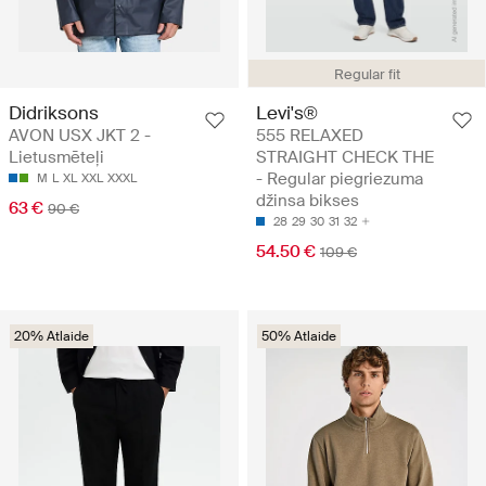
Regular fit
Didriksons
Levi's®
AVON USX JKT 2 -
555 RELAXED
Lietusmēteļi
STRAIGHT CHECK THE
- Regular piegriezuma
M
L
XL
XXL
XXXL
džinsa bikses
63 €
90 €
28
29
30
31
32
54.50 €
109 €
20% Atlaide
50% Atlaide