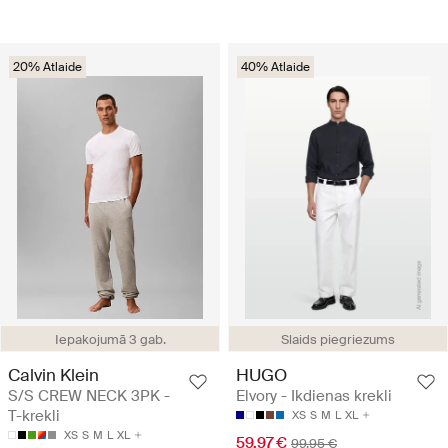
20% Atlaide
40% Atlaide
Iepakojumā 3 gab.
Slaids piegriezums
Calvin Klein
HUGO
S/S CREW NECK 3PK -
Elvory - Ikdienas krekli
T-krekli
XS
S
M
L
XL
XS
S
M
L
XL
59.97 €
99.95 €