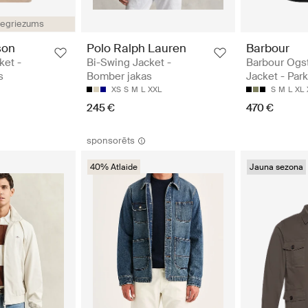
iegriezums
son
Polo Ralph Lauren
Barbour
ket -
Bi-Swing Jacket -
Barbour Ogs
s
Bomber jakas
Jacket - Park
XS
S
M
L
XXL
S
M
L
XL
245 €
470 €
sponsorēts
40% Atlaide
Jauna sezona