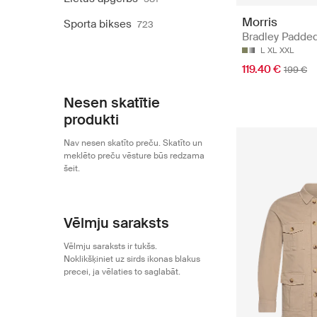
Morris
Sporta bikses
723
Bradley Padde
L
XL
XXL
119.40 €
199 €
Nesen skatītie
produkti
Nav nesen skatīto preču. Skatīto un
meklēto preču vēsture būs redzama
šeit.
Vēlmju saraksts
Vēlmju saraksts ir tukšs.
Noklikšķiniet uz sirds ikonas blakus
precei, ja vēlaties to saglabāt.