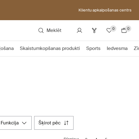
Klientu apkalpošanas centrs
0
0
Meklēt
ļošana
Skaistumkopšanas produkti
Sports
Iedvesma
Zī
funkcija
šķirot pēc