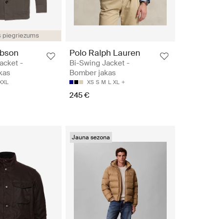
s piegriezums
obson
Polo Ralph Lauren
Jacket -
Bi-Swing Jacket -
akas
Bomber jakas
XXL
XS
S
M
L
XL
245 €
Jauna sezona