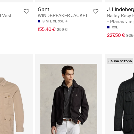
J. Lindeber
Gant
Bailey Recy 
d Vest
WINDBREAKER JACKET
- Plānas virs
S
M
L
XL
XXL
XXL
155.40 €
259 €
227.50 €
325
Jauna sezona