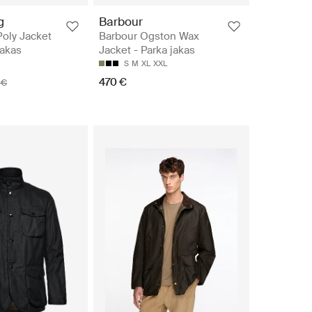
g
Barbour
Poly Jacket
Barbour Ogston Wax
jakas
Jacket - Parka jakas
S
M
XL
XXL
470 €
 €