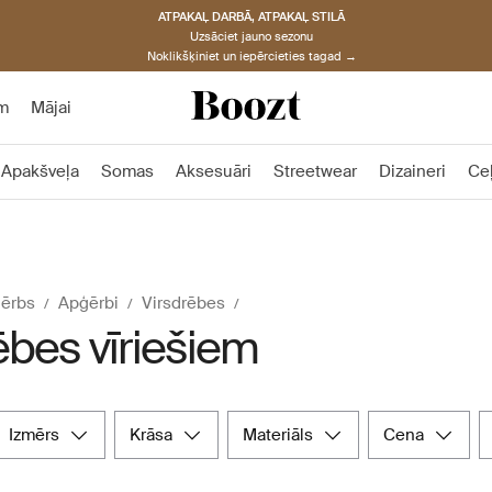
ATPAKAĻ DARBĀ, ATPAKAĻ STILĀ
Uzsāciet jauno sezonu
Noklikšķiniet un iepērcieties tagad →
m
Mājai
Apakšveļa
Somas
Aksesuāri
Streetwear
Dizaineri
Ce
ērbs
Apģērbi
Virsdrēbes
ēbes vīriešiem
izmērs
krāsa
materiāls
cena