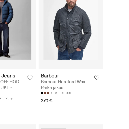
n Jeans
Barbour
 OFF HOD
Barbour Hereford Wax -
JKT -
Parka jakas
S
M
L
XL
XXL
M
L
XL
370 €