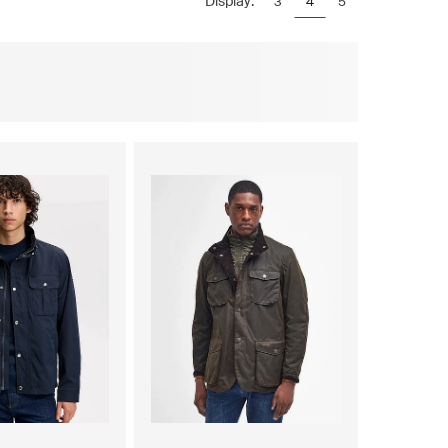
Display:
3
4
5