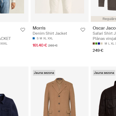
Regulār
Oscar Jac
Morris
Safari Shirt 
Denim Shirt Jacket
Plānas virsj
ACKET
S
M
XL
XXL
M
L
XL
XXXL
161.40 €
269 €
249 €
Jauna sezona
Jauna sezona