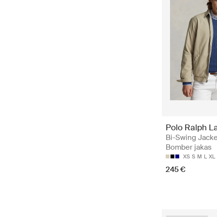
Polo Ralph L
Bi-Swing Jacke
Bomber jakas
XS
S
M
L
XL
245 €