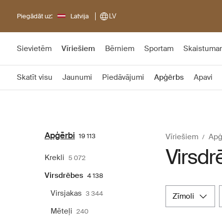
Piegādāt uz:
Latvija
LV
Sievietēm
Vīriešiem
Bērniem
Sportam
Skaistuma
Skatīt visu
Jaunumi
Piedāvājumi
Apģērbs
Apavi
Apģērbi
19 113
Vīriešiem
Apģ
Virsdr
Krekli
5 072
Virsdrēbes
4 138
Virsjakas
3 344
zīmoli
Mēteļi
240