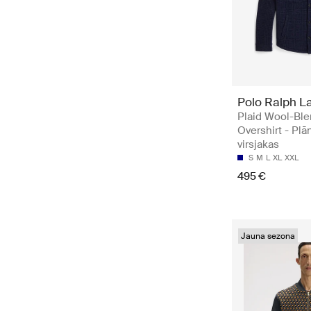
Polo Ralph L
Plaid Wool-Bl
Overshirt - Plā
virsjakas
S
M
L
XL
XXL
495 €
Jauna sezona