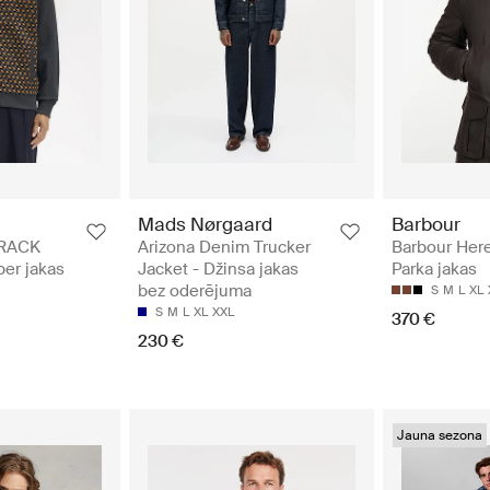
Mads Nørgaard
Barbour
RACK
Arizona Denim Trucker
Barbour Here
er jakas
Jacket - Džinsa jakas
Parka jakas
bez oderējuma
S
M
L
XL
S
M
L
XL
XXL
370 €
230 €
Jauna sezona