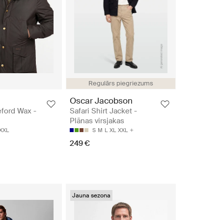
Regulārs piegriezums
Oscar Jacobson
ford Wax -
Safari Shirt Jacket -
Plānas virsjakas
XXL
S
M
L
XL
XXL
249 €
Jauna sezona