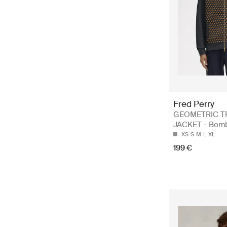
Fred Perry
GEOMETRIC T
JACKET - Bomb
XS
S
M
L
XL
199 €