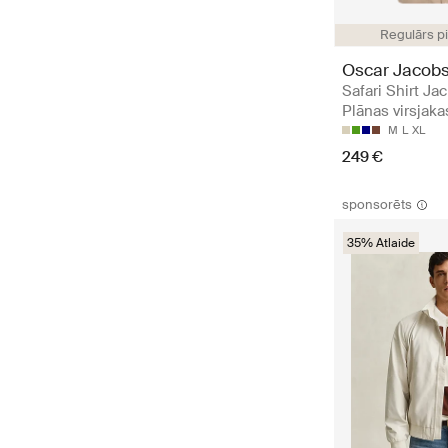
Regulārs p
Oscar Jacob
Safari Shirt Jac
Plānas virsjaka
M
L
XL
249 €
sponsorēts
35% Atlaide