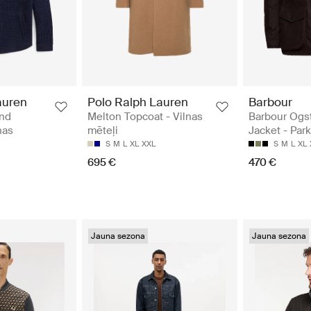
auren
Polo Ralph Lauren
Barbour
end
Melton Topcoat - Vilnas
Barbour Ogs
nas
mēteļi
Jacket - Park
S
M
L
XL
XXL
S
M
L
XL
695 €
470 €
Jauna sezona
Jauna sezona