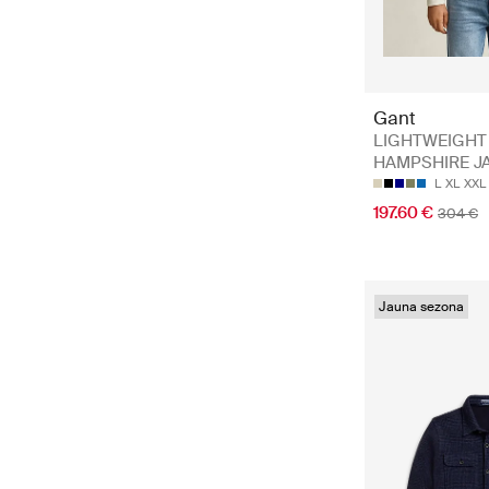
Gant
LIGHTWEIGHT
HAMPSHIRE J
L
XL
XXL
197.60 €
304 €
Jauna sezona