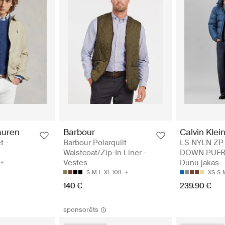
auren
Barbour
Calvin Klei
t -
Barbour Polarquilt
LS NYLN ZP
Waistcoat/Zip-In Liner -
DOWN PUFR 
Vestes
Dūnu jakas
S
M
L
XL
XXL
XS
S
140 €
239.90 €
sponsorēts