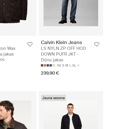
Calvin Klein Jeans
ton Wax
LS NYLN ZP OFF HOD
a jakas
DOWN PUFR JKT -
Dūnu jakas
XXL
XS
S
M
L
XL
239.90 €
Jauna sezona