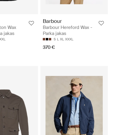
Barbour
ton Wax
Barbour Hereford Wax -
a jakas
Parka jakas
XXL
S
L
XL
XXXL
370 €