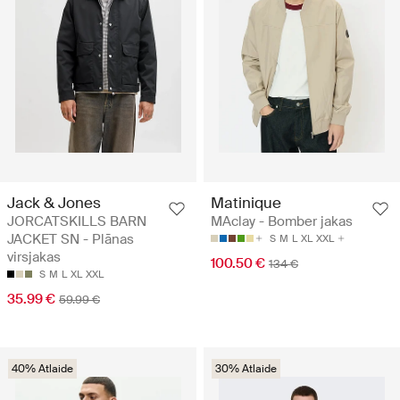
Jack & Jones
Matinique
JORCATSKILLS BARN
MAclay - Bomber jakas
JACKET SN - Plānas
S
M
L
XL
XXL
virsjakas
100.50 €
134 €
S
M
L
XL
XXL
35.99 €
59.99 €
40% Atlaide
30% Atlaide