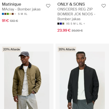
Matinique
ONLY & SONS
MAclay - Bomber jakas
ONSCERES REG ZIP
BOMBER JCK NOOS -
S
M
XL
Bomber jakas
91 €
130 €
XS
S
M
L
XL
23.99 €
39.99 €
20% Atlaide
35% Atlaide