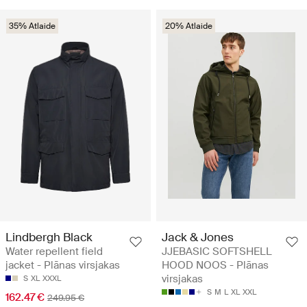
35% Atlaide
20% Atlaide
Lindbergh Black
Jack & Jones
Water repellent field
JJEBASIC SOFTSHELL
jacket - Plānas virsjakas
HOOD NOOS - Plānas
virsjakas
S
XL
XXXL
S
M
L
XL
XXL
162.47 €
249.95 €