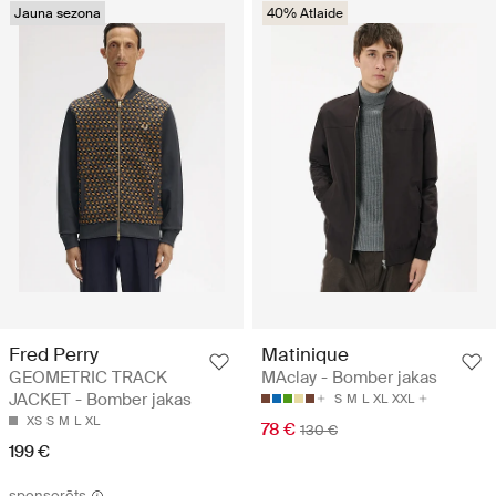
Jauna sezona
40% Atlaide
Fred Perry
Matinique
GEOMETRIC TRACK
MAclay - Bomber jakas
JACKET - Bomber jakas
S
M
L
XL
XXL
XS
S
M
L
XL
78 €
130 €
199 €
sponsorēts