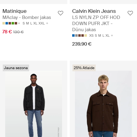
Matinique
Calvin Klein Jeans
MAclay - Bomber jakas
LS NYLN ZP OFF HOD
DOWN PUFR JKT -
S
M
L
XL
XXL
Dūnu jakas
78 €
130 €
XS
S
M
L
XL
239.90 €
Jauna sezona
25% Atlaide