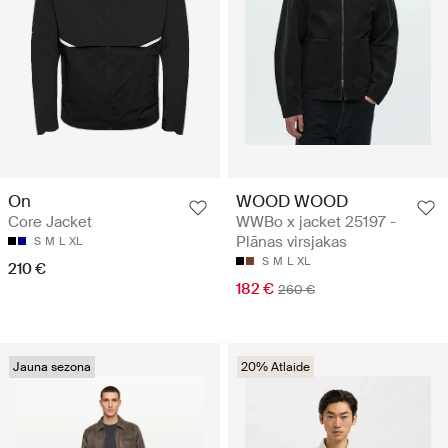
WOOD WOOD
On
WWBo x jacket 25197 -
Core Jacket
Plānas virsjakas
S
M
L
XL
S
M
L
XL
210 €
182 €
260 €
Jauna sezona
20% Atlaide