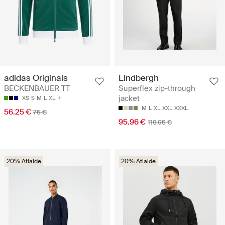
adidas Originals
Lindbergh
BECKENBAUER TT
Superflex zip-through
jacket
XS
S
M
L
XL
M
L
XL
XXL
XXXL
56.25 €
75 €
95.96 €
119.95 €
20% Atlaide
20% Atlaide