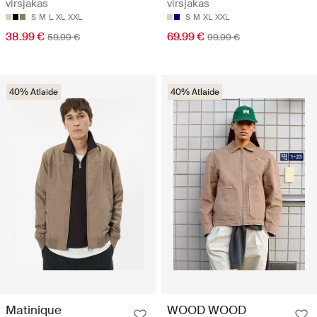
virsjakas
virsjakas
S
M
L
XL
XXL
S
M
XL
XXL
38.99 €
69.99 €
59.99 €
99.99 €
40% Atlaide
40% Atlaide
Matinique
WOOD WOOD