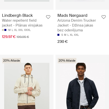
Lindbergh Black
Mads Nørgaard
Water repellent field
Arizona Denim Trucker
jacket - Plānas virsjakas
Jacket - Džinsa jakas
bez oderējuma
M
L
XL
XXL
XXXL
S
M
L
XL
XXL
129.97 €
199.95 €
230 €
20% Atlaide
20% Atlaide