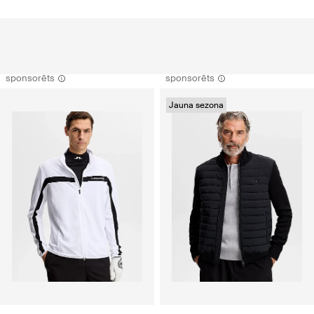
sponsorēts
sponsorēts
Jauna sezona