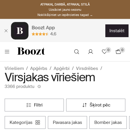
ATPAKAĻ DARBĀ, ATPAKAĻ STILĀ
Uzsāciet jauno sezonu
Noklikšķiniet un iepērcieties tagad →
Boozt App
instalēt
4.6
0
0
Vīriešiem
Apģērbs
Apģērbi
Virsdrēbes
Virsjakas vīriešiem
3366 produktu
filtri
šķirot pēc
kategorijas
pavasara jakas
bomber jakas