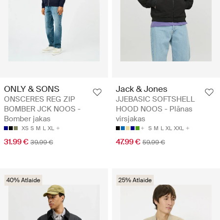
ONLY & SONS
Jack & Jones
ONSCERES REG ZIP
JJEBASIC SOFTSHELL
BOMBER JCK NOOS -
HOOD NOOS - Plānas
Bomber jakas
virsjakas
XS
S
M
L
XL
S
M
L
XL
XXL
31.99 €
47.99 €
39.99 €
59.99 €
40% Atlaide
25% Atlaide