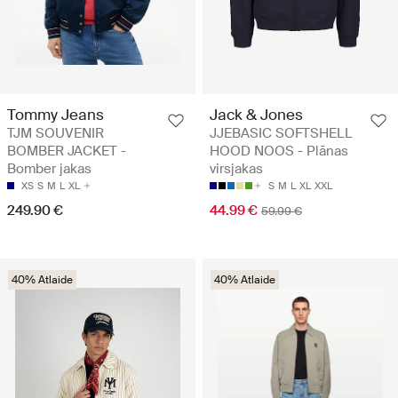
Tommy Jeans
Jack & Jones
TJM SOUVENIR
JJEBASIC SOFTSHELL
BOMBER JACKET -
HOOD NOOS - Plānas
Bomber jakas
virsjakas
XS
S
M
L
XL
S
M
L
XL
XXL
249.90 €
44.99 €
59.99 €
40% Atlaide
40% Atlaide