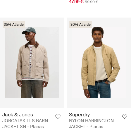
47.99 €
59.99 €
35% Atlaide
30% Atlaide
Jack & Jones
Superdry
JORCATSKILLS BARN
NYLON HARRINGTON
JACKET SN - Plānas
JACKET - Plānas