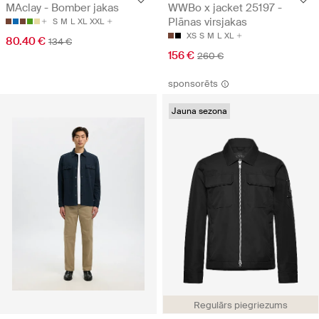
MAclay - Bomber jakas
WWBo x jacket 25197 -
Plānas virsjakas
S
M
L
XL
XXL
XS
S
M
L
XL
80.40 €
134 €
156 €
260 €
sponsorēts
Jauna sezona
Regulārs piegriezums