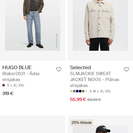
HUGO BLUE
Selected
Blaker2631 - Ādas
SLMJACKIE SWEAT
virsjakas
JACKET NOOS - Plānas
virsjakas
S
L
XL
XXL
S
M
L
XL
XXL
319 €
55.99 €
69.99 €
25% Atlaide