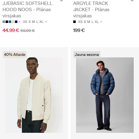
JJEBASIC SOFTSHELL
ARGYLE TRACK
HOOD NOOS - Plānas
JACKET - Plānas
virsjakas
virsjakas
XS
S
M
L
XL
XS
S
M
L
XL
44.99 €
199 €
59.99 €
40% Atlaide
Jauna sezona