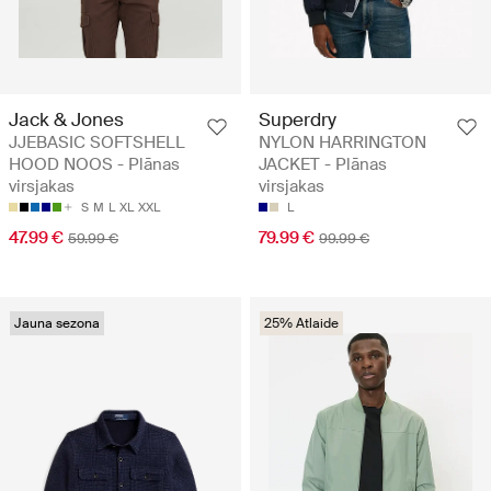
Jack & Jones
Superdry
JJEBASIC SOFTSHELL
NYLON HARRINGTON
HOOD NOOS - Plānas
JACKET - Plānas
virsjakas
virsjakas
S
M
L
XL
XXL
L
47.99 €
79.99 €
59.99 €
99.99 €
Jauna sezona
25% Atlaide