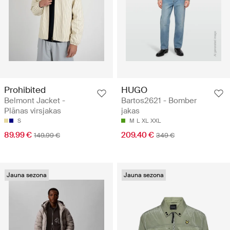
Prohibited
HUGO
Belmont Jacket -
Bartos2621 - Bomber
Plānas virsjakas
jakas
S
M
L
XL
XXL
89.99 €
209.40 €
149.99 €
349 €
Jauna sezona
Jauna sezona