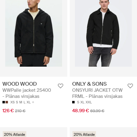
WOOD WOOD
ONLY & SONS
WWPalle jacket 25400
ONSYURI JACKET OTW
- Plānas virsjakas
FRML - Plānas virsjakas
XS
S
M
L
XL
S
XL
XXL
126 €
48.99 €
210 €
69.99 €
20% Atlaide
20% Atlaide