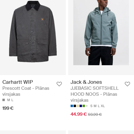
Carhartt WIP
Jack & Jones
Prescott Coat - Plānas
JJEBASIC SOFTSHELL
virsjakas
HOOD NOOS - Plānas
virsjakas
M
L
S
M
L
XL
199 €
44.99 €
59.99 €