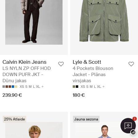
Calvin Klein Jeans
Lyle & Scott
LS NYLN ZP OFF HOD
4 Pockets Blouson
DOWN PUFR JKT -
Jacket - Plānas
Dūnu jakas
virsjakas
XS
S
M
L
XL
XS
S
M
L
XL
239.90 €
180 €
25% Atlaide
Jauna sezona
1
−