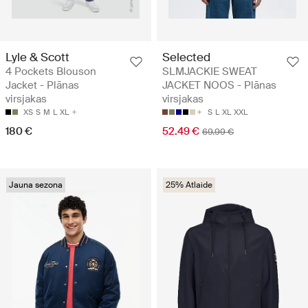
Lyle & Scott
Selected
4 Pockets Blouson
SLMJACKIE SWEAT
Jacket - Plānas
JACKET NOOS - Plānas
virsjakas
virsjakas
XS
S
M
L
XL
S
L
XL
XXL
180 €
52.49 €
69.99 €
Jauna sezona
25% Atlaide