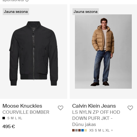
Jauna sezona
Jauna sezona
Calvin Klein Jeans
Moose Knuckles
LS NYLN ZP OFF HOD
COURVILLE BOMBER
DOWN PUFR JKT -
S
M
L
XL
Dūnu jakas
495 €
XS
S
M
L
XL