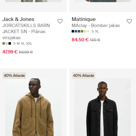
Jack & Jones
Matinique
JORCATSKILLS BARN
MAclay - Bomber jakas
JACKET SN - Plānas
S
XL
virsjakas
84.50 €
130 €
S
M
XL
XXL
47.99 €
59.99 €
40% Atlaide
40% Atlaide