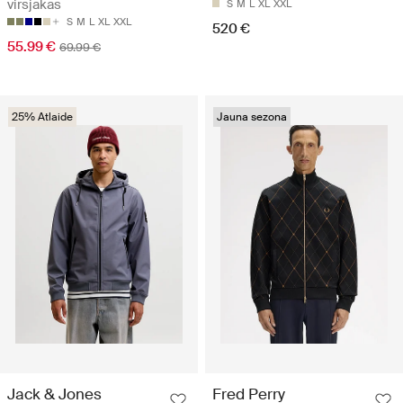
virsjakas
S
M
L
XL
XXL
S
M
L
XL
XXL
520 €
55.99 €
69.99 €
25% Atlaide
Jauna sezona
Jack & Jones
Fred Perry