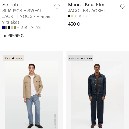
Selected
Moose Knuckles
SLMJACKIE SWEAT
JACQUES JACKET
JACKET NOOS - Plānas
S
M
L
XL
virsjakas
450 €
S
M
L
XL
XXL
no 69.99 €
35% Atlaide
Jauna sezona