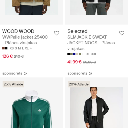
WOOD WOOD
Selected
WWPalle jacket 25400
SLMJACKIE SWEAT
- Plānas virsjakas
JACKET NOOS - Plānas
virsjakas
XS
S
M
L
XL
XL
XXL
126 €
210 €
41.99 €
69.99 €
sponsorēts
sponsorēts
25% Atlaide
20% Atlaide