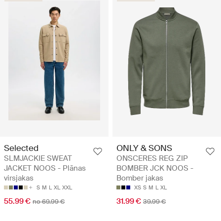
Selected
ONLY & SONS
SLMJACKIE SWEAT
ONSCERES REG ZIP
JACKET NOOS - Plānas
BOMBER JCK NOOS -
virsjakas
Bomber jakas
S
M
L
XL
XXL
XS
S
M
L
XL
55.99 €
31.99 €
no 69.99 €
39.99 €