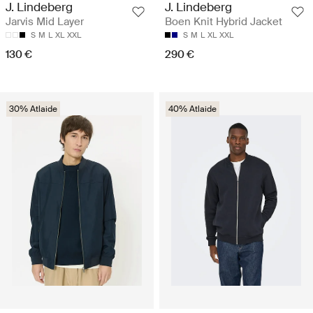
J. Lindeberg
J. Lindeberg
Jarvis Mid Layer
Boen Knit Hybrid Jacket
S
M
L
XL
XXL
S
M
L
XL
XXL
130 €
290 €
30% Atlaide
40% Atlaide