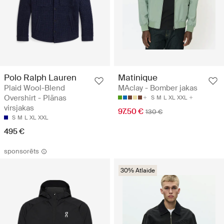
Polo Ralph Lauren
Matinique
Plaid Wool-Blend
MAclay - Bomber jakas
Overshirt - Plānas
S
M
L
XL
XXL
virsjakas
97.50 €
130 €
S
M
L
XL
XXL
495 €
sponsorēts
30% Atlaide